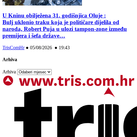
U Kninu obilježena 31. godišnjica Oluje :
Bulj uklonio traku koja je političare dijelila od
naroda, Robert Puja u ulozi tampon-zone između
premijera i šefa države…
TrisComHr
●
05/08/2026 ● 19:43
Arhiva
Arhiva