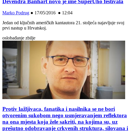
Devendra Banhart novo je ime SuperUho festivala
Marko Podrug
●
17/05/2016 ● 12:04
Jedan od ključnih američkih kantautora 21. stoljeća najavljuje svoj
prvi nastup u Hrvatskoj.
oslobađanje zbilje
Protiv lažljivaca, fanatika i nasilnika se ne bori
otvorenim sukobom nego usmjeravanjem reflektora
na ona mjesta koja žele sakriti, na kojima su, uz
prešutno odobravanje crkvenih struktura, silovana i