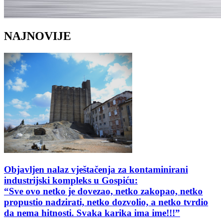
NAJNOVIJE
Objavljen nalaz vještačenja za kontaminirani
industrijski kompleks u Gospiću:
“Sve ovo netko je dovezao, netko zakopao, netko
propustio nadzirati, netko dozvolio, a netko tvrdio
da nema hitnosti. Svaka karika ima ime!!!”