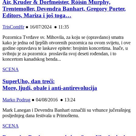
Air, Kruder & Dorfmeister, Róisín Murphy,
Trentemoller, Devendra Banhart, Gregory Porter,
Editors, Mariza i još toga…
TrisComHr
●
16/07/2024 ● 11:35
Pozornica Tvrđave sv. Mihovila, za koju se (opravdano) smatra
kako je jedna od ljepših otvorenih pozornica na ovom svijetu, i ove
godine opravdava te laskave epitete: brojnim koncertima. Inače, u
svibnju je za pozornica proslavila svoj deseti rođendan, i to
koncertom kanadskog benda...
SCENA
SuperUho, dan treći:
More, ljudi, obale i anti-antirevolucija
Marko Podrug
●
04/08/2016 ● 13:24
Mark Lanegan i Devendra Banhart označili su vrhunce jučerašnjeg
posljednjeg dana festivala u Primoštenu.
SCENA