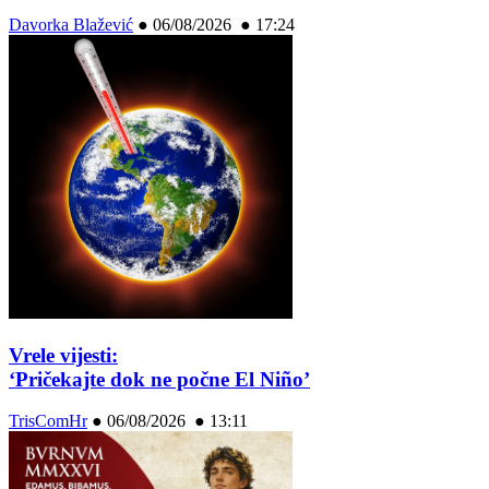
Davorka Blažević
●
06/08/2026 ● 17:24
Vrele vijesti:
‘Pričekajte dok ne počne El Niño’
TrisComHr
●
06/08/2026 ● 13:11