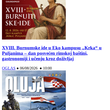
XVIII. Burnumske ide u Eko kampusu „Krka“ u
Puljanima – dan posvećen rimskoj baštini,
gastronomiji i učenju kroz doživljaj
OGLAS
●
06/08/2026 ● 10:00