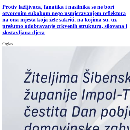
Protiv lažljivaca, fanatika i nasilnika se ne bori
otvorenim sukobom nego usmjeravanjem reflektora
na ona mjesta koja žele sakriti, na kojima su, uz
prešutno odobravanje crkvenih struktura, silovana i
zlostavljana djeca
Oglas