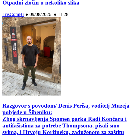
Otpadni zločin u nekoliko slika
TrisComHr
●
09/08/2026 ● 11:28
Razgovor s povodom/ Denis Periša, voditelj Muzeja
pobjede u Šibeniku:
Zbog skrnavljenja Spomen parka Radi Končaru i
antifašistima za potrebe Thompsona, pisali smo
svima, i Hrvoju Koržineku, zaduženom za zaštitu