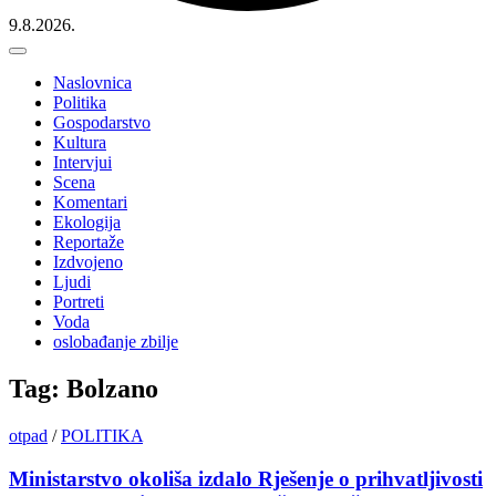
9.8.2026.
Naslovnica
Politika
Gospodarstvo
Kultura
Intervjui
Scena
Komentari
Ekologija
Reportaže
Izdvojeno
Ljudi
Portreti
Voda
oslobađanje zbilje
Tag: Bolzano
otpad
/
POLITIKA
Ministarstvo okoliša izdalo Rješenje o prihvatljivosti