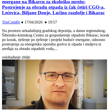
energane na Bikarcu za ekološku mrežu:
Postrojenje za obradu otpada iz čak četiri CGO-a,
Lećevica, Biljane Donje, Lučino razdolje i Bikarac
TrisComHr
●
17/04/2026 ● 19:57
Na prostoru nekadašnjeg gradskog deponija, a danas regionalnog,
Šibensko-kninskog Centra za gospodarenje otpadom Bikarac, korak
po korak, rješenje po rješenje i projekt buduće energane, odnosno
postrojenja za energetsku oporabu goriva iz otpada i muljeva iz
uređaja za obradu otpadnih voda,...
oslobađanje zbilje