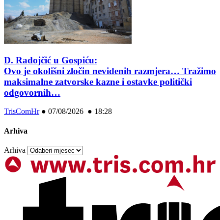
D. Radojčić u Gospiću:
Ovo je okolišni zločin neviđenih razmjera… Tražimo
maksimalne zatvorske kazne i ostavke politički
odgovornih…
TrisComHr
●
07/08/2026 ● 18:28
Arhiva
Arhiva