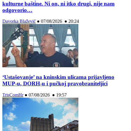
kulturne baštine. Ni on, ni itko drugi, nije nam
odgovorio…
Davorka Blažević
●
07/08/2026 ● 20:24
‘Ustašovanje’ na kninskim ulicama prijavljeno
MUP-u, DORH-u i pučkoj pravobraniteljici
TrisComHr
●
07/08/2026 ● 19:57