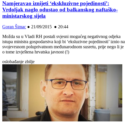
Namjeravao iznijeti ‘ekskluzivne pojedinosti’:
Vrdoljak naglo odustao od balkanskog naftaško-
ministarskog sijela
Goran Šimac
●
21/09/2015 ● 20:44
Možda su u Vladi RH postali svjesni mogućeg negativnog odjeka
istupa ministra gospodarstva koji bi ‘eksluzivne pojedinosti’ iznio na
svojevrsnom poluprivatnom međunarodnom susretu, prije nego li je
o tome izvještena hrvatska javnost (!)
oslobađanje zbilje