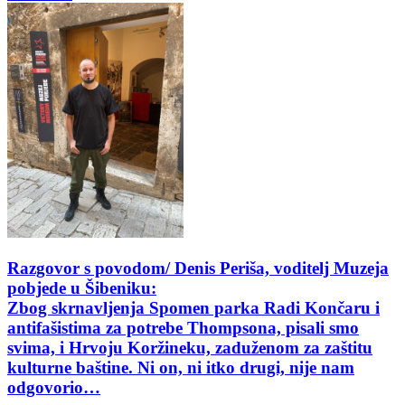
Razgovor s povodom/ Denis Periša, voditelj Muzeja
pobjede u Šibeniku:
Zbog skrnavljenja Spomen parka Radi Končaru i
antifašistima za potrebe Thompsona, pisali smo
svima, i Hrvoju Koržineku, zaduženom za zaštitu
kulturne baštine. Ni on, ni itko drugi, nije nam
odgovorio…