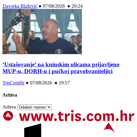
Davorka Blažević
●
07/08/2026 ● 20:24
‘Ustašovanje’ na kninskim ulicama prijavljeno
MUP-u, DORH-u i pučkoj pravobraniteljici
TrisComHr
●
07/08/2026 ● 19:57
Arhiva
Arhiva