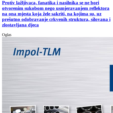
Protiv lažljivaca, fanatika i nasilnika se ne bori
otvorenim sukobom nego usmjeravanjem reflektora
na ona mjesta koja žele sakriti, na kojima su, uz
prešutno odobravanje crkvenih struktura, silovana i
zlostavljana djeca
Oglas