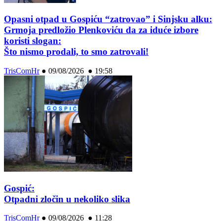
Opasni otpad u Gospiću “zatrovao” i Sinjsku alku:
Grmoja predložio Plenkoviću da za iduće izbore
koristi slogan:
Što nismo prodali, to smo zatrovali!
TrisComHr
●
09/08/2026 ● 19:58
Gospić:
Otpadni zločin u nekoliko slika
TrisComHr
●
09/08/2026 ● 11:28