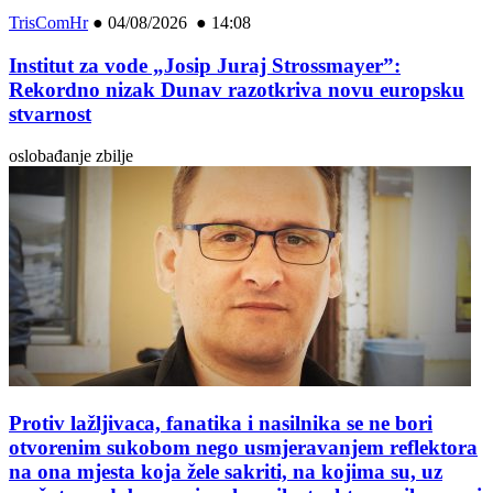
TrisComHr
●
04/08/2026 ● 14:08
Institut za vode „Josip Juraj Strossmayer”:
Rekordno nizak Dunav razotkriva novu europsku
stvarnost
oslobađanje zbilje
Protiv lažljivaca, fanatika i nasilnika se ne bori
otvorenim sukobom nego usmjeravanjem reflektora
na ona mjesta koja žele sakriti, na kojima su, uz