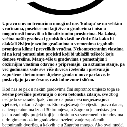
Upravo u ovim trenucima mnogi od nas ‘kuhaju’ se na velikim
vrućinama, posebice oni koji žive u gradovima i nisu u
mogućnosti boraviti u klimatiziranim prostorima. Na žalost,
većina naših gradova i gradskih vlasti ne čini ništa kako bi
olakšali življenje svojim građanima u vremenima tegobnih
promjena klime i prevelikih vrućina. Nekompetentnim vlastima
ni na kraj pameti nisu projekti koji bi ublažili teškoće koje
donose vreline. Manje-više u gradovima s pametnijim i
obzirnijim vlastima odavno s pripremaju za aktualno stanje, pa
već godinama sade sve više drveća i zelenila i pretvaraju
zapuštene i betonirane dijelove grada u nove parkove, te
postavljaju javne česme, rashladne zone i slično.
Kod nas se pak u nekim gradovima čini suprotno: umjesto toga se
zelene površine pretvaraju o nova betonska zdanja
, sve zbog
nečije brze zarade. Ipak, čini se da pušu neki
osvježavajući
vjetrov
i, makar u Zagrebu. Eto osvježavajuće vijesti: upravo danas,
na temperaturama iznad 30 trupnjeva, u Zagrebu je predstavljen
jedan zanimljiv projekt koji je u dosluhu sa suvremenim trendovima
u drugim europskim gradovima: ozelenjivanje zapuštenih i
betoniranih dvorišta, a kakvih je u Zagrebu mnogo. Ako ovaj model