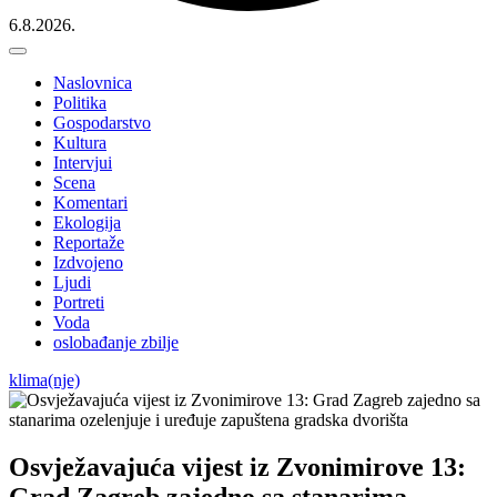
6.8.2026.
Naslovnica
Politika
Gospodarstvo
Kultura
Intervjui
Scena
Komentari
Ekologija
Reportaže
Izdvojeno
Ljudi
Portreti
Voda
oslobađanje zbilje
klima(nje)
Osvježavajuća vijest iz Zvonimirove 13:
Grad Zagreb zajedno sa stanarima