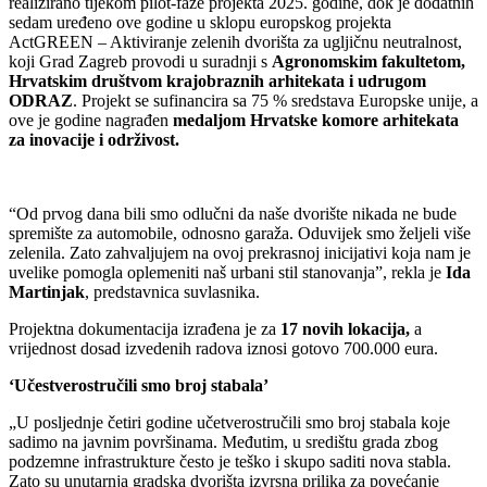
realizirano tijekom pilot-faze projekta 2025. godine, dok je dodatnih
sedam uređeno ove godine u sklopu europskog projekta
ActGREEN – Aktiviranje zelenih dvorišta za ugljičnu neutralnost,
koji Grad Zagreb provodi u suradnji s
Agronomskim fakultetom,
Hrvatskim društvom krajobraznih arhitekata i udrugom
ODRAZ
. Projekt se sufinancira sa 75 % sredstava Europske unije, a
ove je godine nagrađen
medaljom Hrvatske komore arhitekata
za inovacije i održivost.
“Od prvog dana bili smo odlučni da naše dvorište nikada ne bude
spremište za automobile, odnosno garaža. Oduvijek smo željeli više
zelenila. Zato zahvaljujem na ovoj prekrasnoj inicijativi koja nam je
uvelike pomogla oplemeniti naš urbani stil stanovanja”, rekla je
Ida
Martinjak
, predstavnica suvlasnika.
Projektna dokumentacija izrađena je za
17 novih lokacija,
a
vrijednost dosad izvedenih radova iznosi gotovo 700.000 eura.
‘Učestverostručili smo broj stabala’
„U posljednje četiri godine učetverostručili smo broj stabala koje
sadimo na javnim površinama. Međutim, u središtu grada zbog
podzemne infrastrukture često je teško i skupo saditi nova stabla.
Zato su unutarnja gradska dvorišta izvrsna prilika za povećanje