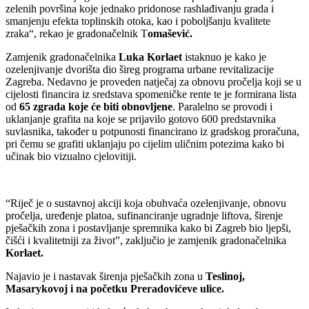
zelenih površina koje jednako pridonose rashlađivanju grada i
smanjenju efekta toplinskih otoka, kao i poboljšanju kvalitete
zraka“, rekao je gradonačelnik T
omašević.
Zamjenik gradonačelnika
Luka Korlaet
istaknuo je kako je
ozelenjivanje dvorišta dio šireg programa urbane revitalizacije
Zagreba. Nedavno je proveden natječaj za obnovu pročelja koji se u
cijelosti financira iz sredstava spomeničke rente te je formirana lista
od
65 zgrada koje će biti obnovljene
. Paralelno se provodi i
uklanjanje grafita na koje se prijavilo gotovo 600 predstavnika
suvlasnika, također u potpunosti financirano iz gradskog proračuna,
pri čemu se grafiti uklanjaju po cijelim uličnim potezima kako bi
učinak bio vizualno cjelovitiji.
“Riječ je o sustavnoj akciji koja obuhvaća ozelenjivanje, obnovu
pročelja, uređenje platoa, sufinanciranje ugradnje liftova, širenje
pješačkih zona i postavljanje spremnika kako bi Zagreb bio ljepši,
čišći i kvalitetniji za život”, zaključio je zamjenik gradonačelnika
Korlaet.
Najavio je i nastavak širenja pješačkih zona u
Teslinoj,
Masarykovoj i na početku Preradovićeve ulice.