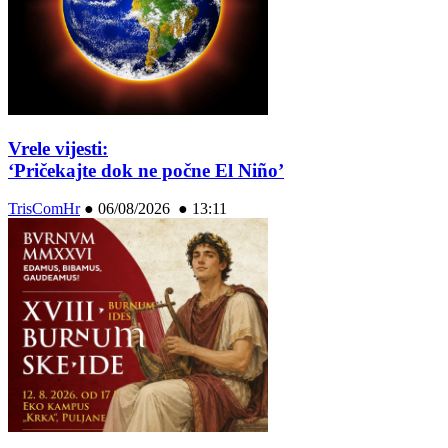
Vrele vijesti:
‘Pričekajte dok ne počne El Niño’
TrisComHr
●
06/08/2026 ● 13:11