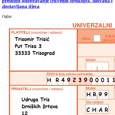
prešutno odobravanje crkvenih struktura, silovana i
zlostavljana djeca
Oglas