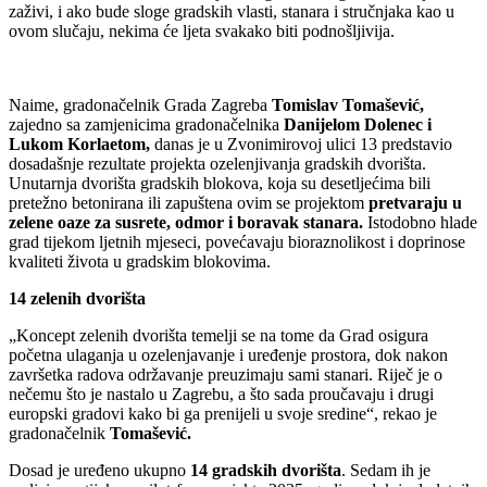
zaživi, i ako bude sloge gradskih vlasti, stanara i stručnjaka kao u
ovom slučaju, nekima će ljeta svakako biti podnošljivija.
Naime, gradonačelnik Grada Zagreba
Tomislav Tomašević,
zajedno sa zamjenicima gradonačelnika
Danijelom Dolenec i
Lukom Korlaetom,
danas je u Zvonimirovoj ulici 13 predstavio
dosadašnje rezultate projekta ozelenjivanja gradskih dvorišta.
Unutarnja dvorišta gradskih blokova, koja su desetljećima bili
pretežno betonirana ili zapuštena ovim se projektom
pretvaraju u
zelene oaze za susrete, odmor i boravak stanara.
Istodobno hlade
grad tijekom ljetnih mjeseci, povećavaju bioraznolikost i doprinose
kvaliteti života u gradskim blokovima.
14 zelenih dvorišta
„Koncept zelenih dvorišta temelji se na tome da Grad osigura
početna ulaganja u ozelenjavanje i uređenje prostora, dok nakon
završetka radova održavanje preuzimaju sami stanari. Riječ je o
nečemu što je nastalo u Zagrebu, a što sada proučavaju i drugi
europski gradovi kako bi ga prenijeli u svoje sredine“, rekao je
gradonačelnik
Tomašević.
Dosad je uređeno ukupno
14 gradskih dvorišta
. Sedam ih je