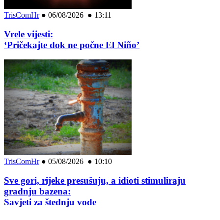
TrisComHr
●
06/08/2026 ● 13:11
Vrele vijesti:
‘Pričekajte dok ne počne El Niño’
TrisComHr
●
05/08/2026 ● 10:10
Sve gori, rijeke presušuju, a idioti stimuliraju
gradnju bazena:
Savjeti za štednju vode