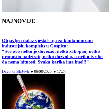
NAJNOVIJE
Objavljen nalaz vještačenja za kontaminirani
industrijski kompleks u Gospiću:
“Sve ovo netko je dovezao, netko zakopao, netko
propustio nadzirati, netko dozvolio, a netko tvrdio
da nema hitnosti. Svaka karika ima ime!!!”
Davorka Blažević
●
06/08/2026 ● 17:24