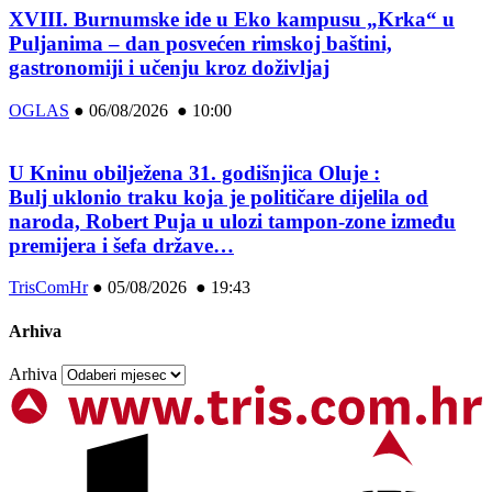
XVIII. Burnumske ide u Eko kampusu „Krka“ u
Puljanima – dan posvećen rimskoj baštini,
gastronomiji i učenju kroz doživljaj
OGLAS
●
06/08/2026 ● 10:00
U Kninu obilježena 31. godišnjica Oluje :
Bulj uklonio traku koja je političare dijelila od
naroda, Robert Puja u ulozi tampon-zone između
premijera i šefa države…
TrisComHr
●
05/08/2026 ● 19:43
Arhiva
Arhiva