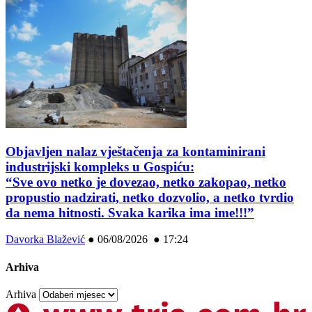
Objavljen nalaz vještačenja za kontaminirani
industrijski kompleks u Gospiću:
“Sve ovo netko je dovezao, netko zakopao, netko
propustio nadzirati, netko dozvolio, a netko tvrdio
da nema hitnosti. Svaka karika ima ime!!!”
Davorka Blažević
●
06/08/2026 ● 17:24
Arhiva
Arhiva