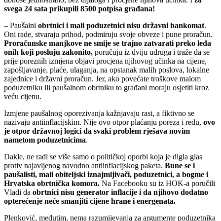
svega 24 sata prikupili 8500 potpisa građana!
– Paušalni
obrtnici i mali poduzetnici nisu državni bankomat
.
Oni rade, stvaraju prihod, podmiruju svoje obveze i pune proračun.
Proračunske manjkove ne smije se trajno zatvarati preko leđa
onih koji posluju zakonito,
poručuju iz dviju udruga i traže da se
prije poreznih izmjena objavi procjena njihovog učinka na cijene,
zapošljavanje, plaće, ulaganja, na opstanak malih poslova, lokalne
zajednice i državni proračun. Jer, ako povećate troškove malom
poduzetniku ili paušalnom obrtniku to građani moraju osjetiti kroz
veću cijenu.
Izmjene paušalnog oporezivanja kažnjavaju rast, a fiktivno se
nazivaju antiinflacijskim. Nije ovo otpor plaćanju poreza i redu,
ovo
je otpor državnoj logici da svaki problem rješava novim
nametom poduzetnicima
.
Dakle, ne radi se više samo o političkoj oporbi koja je digla glas
protiv najavljenog navodno antiinflacijskog paketa.
Bune se i
paušalisti, mali obiteljski iznajmljivači, poduzetnici, a bogme i
Hrvatska obrtnička komora.
Na Facebooku su iz HOK-a poručili
Vladi da
obrtnici nisu generator inflacije i da njihovo dodatno
opterećenje neće smanjiti cijene hrane i energenata.
Plenković, međutim, nema razumijevanja za argumente poduzetnika