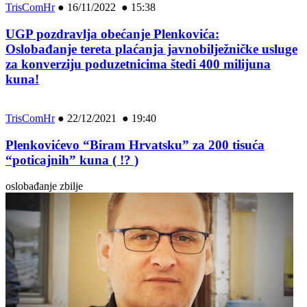
TrisComHr
●
16/11/2022 ● 15:38
UGP pozdravlja obećanje Plenkovića:
Oslobađanje tereta plaćanja javnobilježničke usluge
za konverziju poduzetnicima štedi 400 milijuna
kuna!
TrisComHr
●
22/12/2021 ● 19:40
Plenkovićevo “Biram Hrvatsku” za 200 tisuća
“poticajnih” kuna ( !? )
oslobađanje zbilje