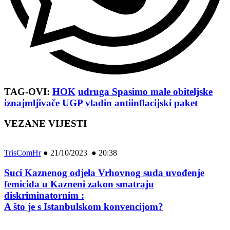
TAG-OVI:
HOK
udruga Spasimo male obiteljske
iznajmljivače
UGP
vladin antiinflacijski paket
VEZANE VIJESTI
TrisComHr
●
21/10/2023 ● 20:38
Suci Kaznenog odjela Vrhovnog suda uvođenje
femicida u Kazneni zakon smatraju
diskriminatornim :
A što je s Istanbulskom konvencijom?