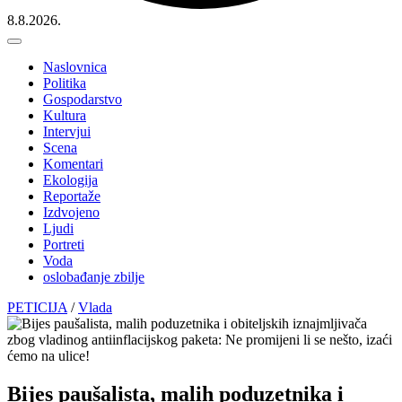
8.8.2026.
Naslovnica
Politika
Gospodarstvo
Kultura
Intervjui
Scena
Komentari
Ekologija
Reportaže
Izdvojeno
Ljudi
Portreti
Voda
oslobađanje zbilje
PETICIJA
/
Vlada
Bijes paušalista, malih poduzetnika i