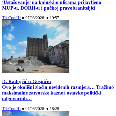
‘Ustašovanje’ na kninskim ulicama prijavljeno
MUP-u, DORH-u i pučkoj pravobraniteljici
TrisComHr
●
07/08/2026 ● 19:57
D. Radojčić u Gospiću:
Ovo je okolišni zločin neviđenih razmjera… Tražimo
maksimalne zatvorske kazne i ostavke politički
odgovornih…
TrisComHr
●
07/08/2026 ● 18:28