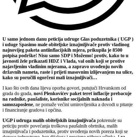
U samo jednom danu peticija udruge Glas poduzetnika ( UGP )
i uduge Spasimo male obiteljske iznajmljivače protiv vladinog
najnovijeg paketa antiinflacijskih mjera, prikupila je 8500
potpisa podrške! Nisu samo SDP i Možemo! protiv, kako to u
javnosti žele prikazati HDZ i Vlada, val onih koji se protive
najavljenim vladinim mjerama, a zapravo uvođenju novih
državnih nameta, raste i prijeti masovnim izlijevanjem na ulice,
kako su poručili ogorčeni mali iznajmljivači…
I kao što ovih dana lijeva oporba govori, putujući Hrvatskom od
grada do grada,
novi Plenkovićev paket teret inflacije prebacuje
na radnike, paušaliste, korisnike socijalnih naknada i
samozaposlene
, ne pomaže većini umirovljenika a dovodi u pitanje
i financiranje gradova i općina.
UGP i udruga malih obiteljskih iznajmljivača
pokrenule su
peticiju protiv povećanja troškova paušalnih obrtnika, malih
iznajmljivača i poduzetnika, protiv uvođenja novih poreza koji se
donose jednostrano, bez dijaloga i procjene njihova učinka. I
za