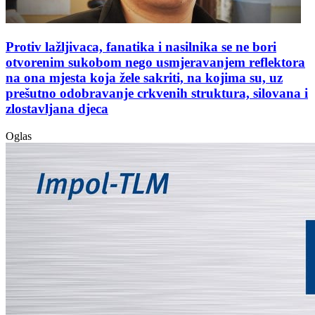
Protiv lažljivaca, fanatika i nasilnika se ne bori
otvorenim sukobom nego usmjeravanjem reflektora
na ona mjesta koja žele sakriti, na kojima su, uz
prešutno odobravanje crkvenih struktura, silovana i
zlostavljana djeca
Oglas