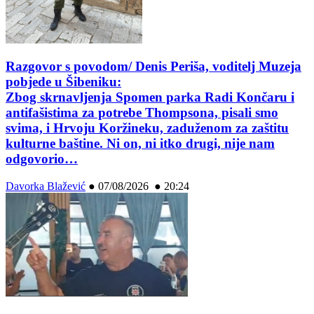
Razgovor s povodom/ Denis Periša, voditelj Muzeja
pobjede u Šibeniku:
Zbog skrnavljenja Spomen parka Radi Končaru i
antifašistima za potrebe Thompsona, pisali smo
svima, i Hrvoju Koržineku, zaduženom za zaštitu
kulturne baštine. Ni on, ni itko drugi, nije nam
odgovorio…
Davorka Blažević
●
07/08/2026 ● 20:24