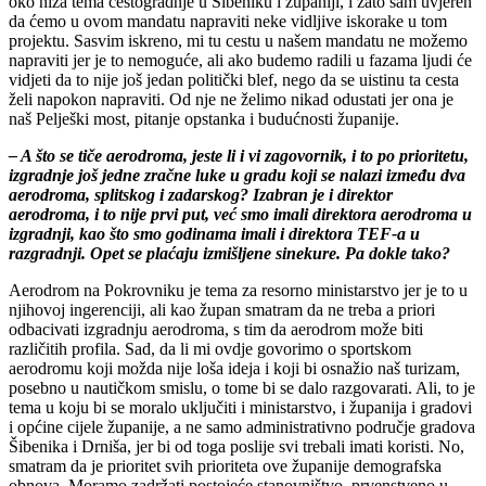
oko niza tema cestogradnje u Šibeniku i županiji, i zato sam uvjeren
da ćemo u ovom mandatu napraviti neke vidljive iskorake u tom
projektu. Sasvim iskreno, mi tu cestu u našem mandatu ne možemo
napraviti jer je to nemoguće, ali ako budemo radili u fazama ljudi će
vidjeti da to nije još jedan politički blef, nego da se uistinu ta cesta
želi napokon napraviti. Od nje ne želimo nikad odustati jer ona je
naš Pelješki most, pitanje opstanka i budućnosti županije.
– A što se tiče aerodroma, jeste li i vi zagovornik, i to po prioritetu,
izgradnje još jedne zračne luke u gradu koji se nalazi između dva
aerodroma, splitskog i zadarskog? Izabran je i direktor
aerodroma, i to nije prvi put, već smo imali direktora aerodroma u
izgradnji, kao što smo godinama imali i direktora TEF-a u
razgradnji. Opet se plaćaju izmišljene sinekure. Pa dokle tako?
Aerodrom na Pokrovniku je tema za resorno ministarstvo jer je to u
njihovoj ingerenciji, ali kao župan smatram da ne treba a priori
odbacivati izgradnju aerodroma, s tim da aerodrom može biti
različitih profila. Sad, da li mi ovdje govorimo o sportskom
aerodromu koji možda nije loša ideja i koji bi osnažio naš turizam,
posebno u nautičkom smislu, o tome bi se dalo razgovarati. Ali, to je
tema u koju bi se moralo uključiti i ministarstvo, i županija i gradovi
i općine cijele županije, a ne samo administrativno područje gradova
Šibenika i Drniša, jer bi od toga poslije svi trebali imati koristi. No,
smatram da je prioritet svih prioriteta ove županije demografska
obnova. Moramo zadržati postojeće stanovništvo, prvenstveno u