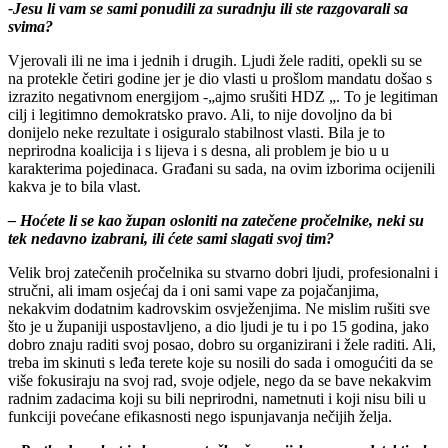
-Jesu li vam se sami ponudili za suradnju ili ste razgovarali sa
svima?
Vjerovali ili ne ima i jednih i drugih. Ljudi žele raditi, opekli su se
na protekle četiri godine jer je dio vlasti u prošlom mandatu došao s
izrazito negativnom energijom -„ajmo srušiti HDZ „. To je legitiman
cilj i legitimno demokratsko pravo. Ali, to nije dovoljno da bi
donijelo neke rezultate i osiguralo stabilnost vlasti. Bila je to
neprirodna koalicija i s lijeva i s desna, ali problem je bio u u
karakterima pojedinaca. Građani su sada, na ovim izborima ocijenili
kakva je to bila vlast.
– Hoćete li se kao župan osloniti na zatečene pročelnike, neki su
tek nedavno izabrani, ili ćete sami slagati svoj tim?
Velik broj zatečenih pročelnika su stvarno dobri ljudi, profesionalni i
stručni, ali imam osjećaj da i oni sami vape za pojačanjima,
nekakvim dodatnim kadrovskim osvježenjima. Ne mislim rušiti sve
što je u županiji uspostavljeno, a dio ljudi je tu i po 15 godina, jako
dobro znaju raditi svoj posao, dobro su organizirani i žele raditi. Ali,
treba im skinuti s leđa terete koje su nosili do sada i omogućiti da se
više fokusiraju na svoj rad, svoje odjele, nego da se bave nekakvim
radnim zadacima koji su bili neprirodni, nametnuti i koji nisu bili u
funkciji povećane efikasnosti nego ispunjavanja nečijih želja.