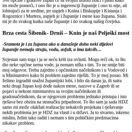
Sve općine i gradove župan će sa svojim timom obići i pitati kako
im može pomoći, i ono što je u ingerenciji županije i ono to nije, ali
lobirajući za te sredine, jer uspjeh i Knina i Biskupije i Kistanja i
Rogoznice i Murtera, uspjeh je i županije i mene kao župana. Stalo
mi je do svakog kutka naše županije i do svakog našeg čovjeka.
Brza cesta Šibenik- Drniš – Knin je naš Pelješki most
-Sramota je i za župana ako u današnje doba neki dijelovi
županije nemaju struju, vodu, asfalt, a ima takvih…
Svjestan sam toga i ja se neću kriti iza ovlasti. Mogu reći ok, to što
dio neke općine nema vode, ja nemam ništa s tim. To ne smije biti
moj odgovor. Treba zajedno s općinskim načelnikom i u Vodovod i
u Ministarstvo kako bi problem zajedno riješili. To je moj posao. Mi
želimo izgraditi snažni županijski lobi, i bilo da danas ja, ili sutra
neki drugi župan koji dođe nakon mene, nazove u Zagreb ili se
pojavi u nekom ministarstvu sa svojim načelnikom ili
gradonačelnikom, da se njegovom problemu jednako pristupa i isto
rješava bez obzira na stranačku pripadnost. To što sam ja sada HDZ
samo mi može olakšati realizaciju nekakvih projekata i rješavanje
nekih problema jer je HDZ na vlasti i u državi. Ja to stvarno, iskreno
mislim, želim tako raditi i nemam s tim političkim predznacima
nikakav problem.