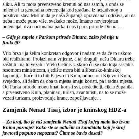
sliku. Ali to mora prvenstveno krenuti od nas samih, a onda se
mijenja i ta generalna percepcija kod građana iz negativnog u
pozitivni stav. Mislim da je naša županija opravdana i održiva, ali da
treba i može puno više, svakako može. Imamo nevjerojatan
potencijal, dva nacionalna parka i novi park prirode Dinara…
– Gdje je zapelo s Parkom prirode Dinara, zašto još nije u
funkciji?
Vrlo brzo i ja želim konkretan odgovor i nadam se da će to uskoro
biti realizirano. Prolazi nam vrijeme, a taj dragulj, našu Dinaru treba
zaštititi i na to vezati i Vrelo Cetine. Uskoro ću se oko toga sastati s
resornom ministricom, sjedište mora biti u šibensko-kninskoj
županiji, a hoće li to biti Kijevo ili Knin, odnosno i Kijevo i Knin,
svejedno, ali želim da oba ta mjesta imaju koristi, pa i radna mjesta.
Od Parka prirode mogu imati koristi svi, posjetitelji, cijela županija,
a prvenstveno Knin, planinari, turisti, avanturisti, na to se može
vezati turizam, proizvodnja hrane, zapošljavanje…
Zamjenik Nenad Tisaj, izbor je kninskog HDZ-a
– Za kraj, tko je vaš zamjenik Nenad Tisaj kojeg malo tko izvan
Knina poznaje? Kako ste se odlučili za kandidata koji je široj
javnosti potpuno nepoznat? Čime se bavio dosad?