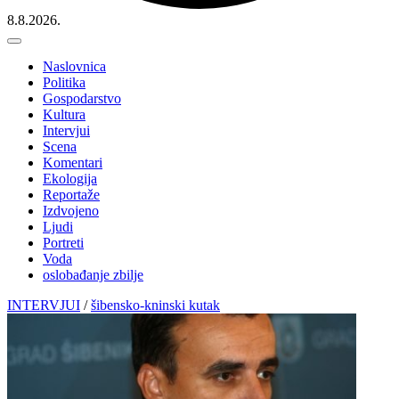
8.8.2026.
Naslovnica
Politika
Gospodarstvo
Kultura
Intervjui
Scena
Komentari
Ekologija
Reportaže
Izdvojeno
Ljudi
Portreti
Voda
oslobađanje zbilje
INTERVJUI
/
šibensko-kninski kutak