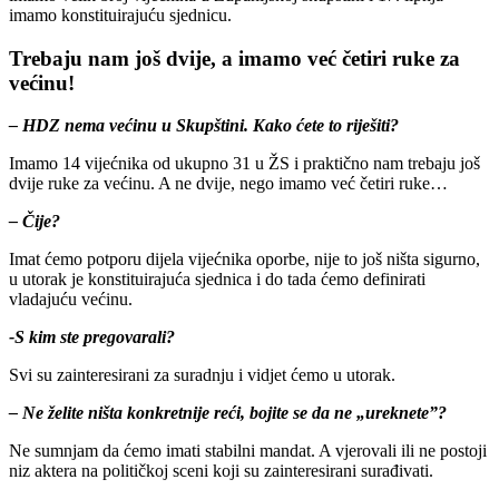
imamo konstituirajuću sjednicu.
Trebaju nam još dvije, a imamo već četiri ruke za
većinu!
– HDZ nema većinu u Skupštini. Kako ćete to riješiti?
Imamo 14 vijećnika od ukupno 31 u ŽS i praktično nam trebaju još
dvije ruke za većinu. A ne dvije, nego imamo već četiri ruke…
– Čije?
Imat ćemo potporu dijela vijećnika oporbe, nije to još ništa sigurno,
u utorak je konstituirajuća sjednica i do tada ćemo definirati
vladajuću većinu.
-S kim ste pregovarali?
Svi su zainteresirani za suradnju i vidjet ćemo u utorak.
– Ne želite ništa konkretnije reći, bojite se da ne „ureknete”?
Ne sumnjam da ćemo imati stabilni mandat. A vjerovali ili ne postoji
niz aktera na političkoj sceni koji su zainteresirani surađivati.