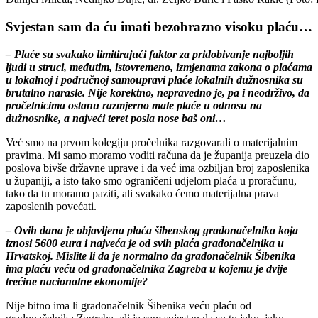
Svjestan sam da ću imati bezobrazno visoku plaću…
– Plaće su svakako limitirajući faktor za pridobivanje najboljih
ljudi u struci, međutim, istovremeno, izmjenama zakona o plaćama
u lokalnoj i područnoj samoupravi plaće lokalnih dužnosnika su
brutalno narasle. Nije korektno, nepravedno je, pa i neodrživo, da
pročelnicima ostanu razmjerno male plaće u odnosu na
dužnosnike, a najveći teret posla nose baš oni…
Već smo na prvom kolegiju pročelnika razgovarali o materijalnim
pravima. Mi samo moramo voditi računa da je županija preuzela dio
poslova bivše državne uprave i da već ima ozbiljan broj zaposlenika
u županiji, a isto tako smo ograničeni udjelom plaća u proračunu,
tako da tu moramo paziti, ali svakako ćemo materijalna prava
zaposlenih povećati.
– Ovih dana je objavljena plaća šibenskog gradonačelnika koja
iznosi 5600 eura i najveća je od svih plaća gradonačelnika u
Hrvatskoj. Mislite li da je normalno da gradonačelnik Šibenika
ima plaću veću od gradonačelnika Zagreba u kojemu je dvije
trećine nacionalne ekonomije?
Nije bitno ima li gradonačelnik Šibenika veću plaću od