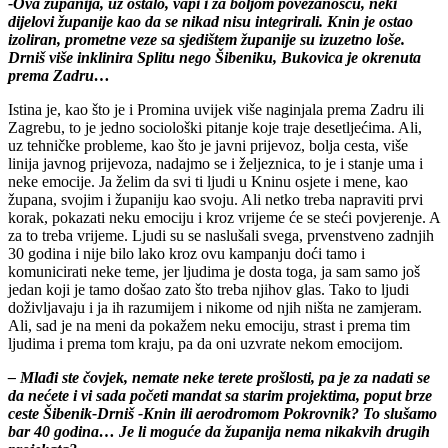
-Ova županija, uz ostalo, vapi i za boljom povezanošću, neki
dijelovi županije kao da se nikad nisu integrirali. Knin je ostao
izoliran, prometne veze sa sjedištem županije su izuzetno loše.
Drniš više inklinira Splitu nego Šibeniku, Bukovica je okrenuta
prema Zadru…
Istina je, kao što je i Promina uvijek više naginjala prema Zadru ili
Zagrebu, to je jedno sociološki pitanje koje traje desetljećima. Ali,
uz tehničke probleme, kao što je javni prijevoz, bolja cesta, više
linija javnog prijevoza, nadajmo se i željeznica, to je i stanje uma i
neke emocije. Ja želim da svi ti ljudi u Kninu osjete i mene, kao
župana, svojim i županiju kao svoju. Ali netko treba napraviti prvi
korak, pokazati neku emociju i kroz vrijeme će se steći povjerenje. A
za to treba vrijeme. Ljudi su se naslušali svega, prvenstveno zadnjih
30 godina i nije bilo lako kroz ovu kampanju doći tamo i
komunicirati neke teme, jer ljudima je dosta toga, ja sam samo još
jedan koji je tamo došao zato što treba njihov glas. Tako to ljudi
doživljavaju i ja ih razumijem i nikome od njih ništa ne zamjeram.
Ali, sad je na meni da pokažem neku emociju, strast i prema tim
ljudima i prema tom kraju, pa da oni uzvrate nekom emocijom.
– Mlađi ste čovjek, nemate neke terete prošlosti, pa je za nadati se
da nećete i vi sada početi mandat sa starim projektima, poput brze
ceste Šibenik-Drniš -Knin ili aerodromom Pokrovnik? To slušamo
bar 40 godina… Je li moguće da županija nema nikakvih drugih