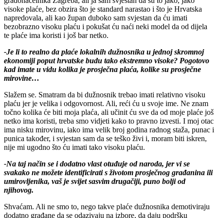
gradonačelnika Zagreba, ali ja sam svjestan da su to jako, jako
visoke plaće, bez obzira što je standard narastao i što je Hrvatska
napredovala, ali kao župan duboko sam svjestan da ću imati
bezobrazno visoku plaću i pokušat ću naći neki model da od dijela
te plaće ima koristi i još bar netko.
-Je li to realno da plaće lokalnih dužnosnika u jednoj skromnoj
ekonomiji poput hrvatske budu tako ekstremno visoke? Pogotovo
kad imate u vidu kolika je prosječna plaća, kolike su prosječne
mirovine…
Slažem se. Smatram da bi dužnosnik trebao imati relativno visoku
plaću jer je velika i odgovornost. Ali, reći ću u svoje ime. Ne znam
točno kolika će biti moja plaća, ali učinit ću sve da od moje plaće još
netko ima koristi, treba smo vidjeti kako to pravno izvesti. I moj otac
ima nisku mirovinu, iako ima velik broj godina radnog staža, punac i
punica također, i svjestan sam da se teško živi i, moram biti iskren,
nije mi ugodno što ću imati tako visoku plaću.
-Na taj način se i dodatno vlast otuđuje od naroda, jer vi se
svakako ne možete identificirati s životom prosječnog građanina ili
umirovljenika, vaš je svijet sasvim drugačiji, puno bolji od
njihovog.
Shvaćam. Ali ne smo to, nego takve plaće dužnosnika demotiviraju
dodatno građane da se odazivaju na izbore, da daju podršku