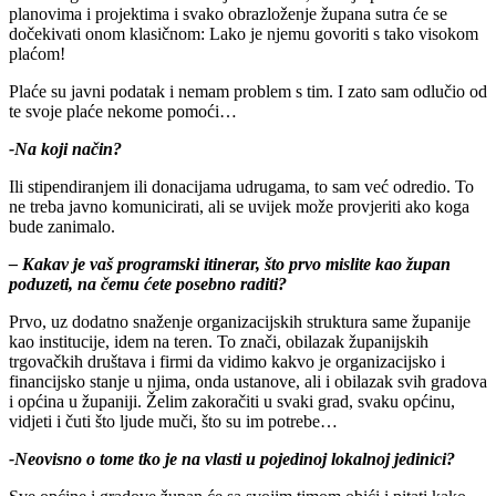
planovima i projektima i svako obrazloženje župana sutra će se
dočekivati onom klasičnom: Lako je njemu govoriti s tako visokom
plaćom!
Plaće su javni podatak i nemam problem s tim. I zato sam odlučio od
te svoje plaće nekome pomoći…
-Na koji način?
Ili stipendiranjem ili donacijama udrugama, to sam već odredio. To
ne treba javno komunicirati, ali se uvijek može provjeriti ako koga
bude zanimalo.
– Kakav je vaš programski itinerar, što prvo mislite kao župan
poduzeti, na čemu ćete posebno raditi?
Prvo, uz dodatno snaženje organizacijskih struktura same županije
kao institucije, idem na teren. To znači, obilazak županijskih
trgovačkih društava i firmi da vidimo kakvo je organizacijsko i
financijsko stanje u njima, onda ustanove, ali i obilazak svih gradova
i općina u županiji. Želim zakoračiti u svaki grad, svaku općinu,
vidjeti i čuti što ljude muči, što su im potrebe…
-Neovisno o tome tko je na vlasti u pojedinoj lokalnoj jedinici?