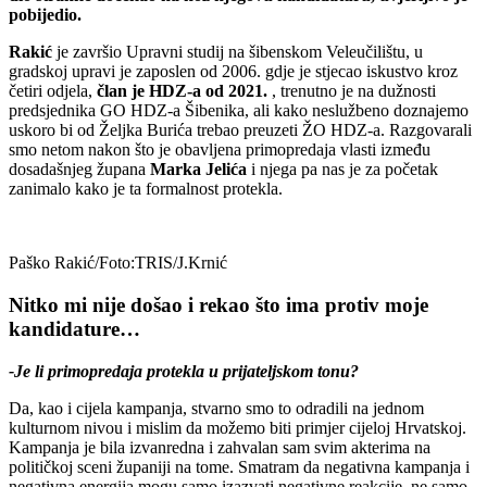
pobijedio.
Rakić
je završio Upravni studij na šibenskom Veleučilištu, u
gradskoj upravi je zaposlen od 2006. gdje je stjecao iskustvo kroz
četiri odjela,
član je HDZ-a od 2021.
, trenutno je na dužnosti
predsjednika GO HDZ-a Šibenika, ali kako neslužbeno doznajemo
uskoro bi od Željka Burića trebao preuzeti ŽO HDZ-a. Razgovarali
smo netom nakon što je obavljena primopredaja vlasti između
dosadašnjeg župana
Marka Jelića
i njega pa nas je za početak
zanimalo kako je ta formalnost protekla.
Paško Rakić/Foto:TRIS/J.Krnić
Nitko mi nije došao i rekao što ima protiv moje
kandidature…
-Je li primopredaja protekla u prijateljskom tonu?
Da, kao i cijela kampanja, stvarno smo to odradili na jednom
kulturnom nivou i mislim da možemo biti primjer cijeloj Hrvatskoj.
Kampanja je bila izvanredna i zahvalan sam svim akterima na
političkoj sceni županiji na tome. Smatram da negativna kampanja i
negativna energija mogu samo izazvati negativne reakcije, ne samo