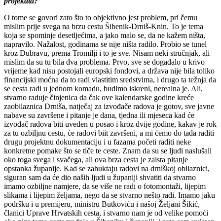
projekata?
O tome se govori zato što to objektivno jest problem, pri čemu
mislim prije svega na brzu cestu Šibenik-Drniš-Knin. To je tema
koja se spominje desetljećima, a jako malo se, da ne kažem ništa,
napravilo. Nažalost, godinama se nije ništa radilo. Probio se tunel
kroz Dubravu, prema Tromilji i to je sve. Nisam neki stručnjak, ali
mislim da su tu bila dva problema. Prvo, sve se događalo u krivo
vrijeme kad nisu postojali europski fondovi, a država nije bila toliko
financijski moćna da to radi vlastitim sredstvima, i drugo ta težnja da
se cesta radi u jednom komadu, budimo iskreni, nerealna je. Ali,
stvarno raduje činjenica da čak ove kalendarske godine kreće
zaobilaznica Drniša, natječaj za izvođače radova je gotov, sve javne
nabave su završene i pitanje je dana, tjedna ili mjeseca kad će
izvođač radova biti uveden u posao i kroz dvije godine, kakav je rok
za tu ozbiljnu cestu, će radovi biit završeni, a mi ćemo do tada raditi
drugu projektnu dokumentaciju i u fazama početi raditi neke
konkretne pomake što se tiče te ceste. Znam da su se ljudi naslušali
oko toga svega i svačega, ali ova brza cesta je zaista pitanje
opstanka županije. Kad se zahuktaju radovi na drniškoj obilaznici,
siguran sam da će dio naših ljudi u županiji shvatiti da stvarno
imamo ozbiljne namjere, da se više ne radi o fotomontaži, lijepim
slikama i lijepim željama, nego da se stvarno nešto radi. Imamo jaku
podršku i u premijeru, ministru Butkoviću i našoj Željani Šikić,
članici Uprave Hrvatskih cesta, i stvarno nam je od velike pomoći