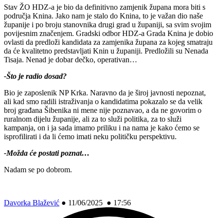
Stav ŽO HDZ-a je bio da definitivno zamjenik župana mora biti s
područja Knina. Jako nam je stalo do Knina, to je važan dio naše
županije i po broju stanovnika drugi grad u županiji, sa svim svojim
povijesnim značenjem. Gradski odbor HDZ-a Grada Knina je dobio
ovlasti da predloži kandidata za zamjenika župana za kojeg smatraju
da će kvalitetno predstavljati Knin u županiji. Predložili su Nenada
Tisaja. Nenad je dobar dečko, operativan…
-Što je radio dosad?
Bio je zaposlenik NP Krka. Naravno da je široj javnosti nepoznat,
ali kad smo radili istraživanja o kandidatima pokazalo se da velik
broj građana Šibenika ni mene nije poznavao, a da ne govorim o
ruralnom dijelu županije, ali za to služi politika, za to služi
kampanja, on i ja sada imamo priliku i na nama je kako ćemo se
isprofilirati i da li ćemo imati neku političku perspektivu.
-Možda će postati poznat…
Nadam se po dobrom.
Davorka Blažević
●
11/06/2025 ● 17:56