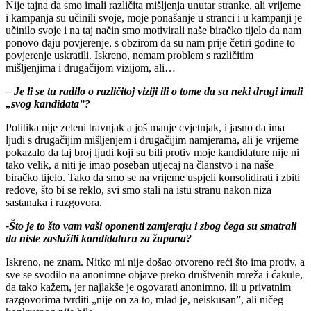
Nije tajna da smo imali različita mišljenja unutar stranke, ali vrijeme
i kampanja su učinili svoje, moje ponašanje u stranci i u kampanji je
učinilo svoje i na taj način smo motivirali naše biračko tijelo da nam
ponovo daju povjerenje, s obzirom da su nam prije četiri godine to
povjerenje uskratili. Iskreno, nemam problem s različitim
mišljenjima i drugačijom vizijom, ali…
– Je li se tu radilo o različitoj viziji ili o tome da su neki drugi imali
„svog kandidata”?
Politika nije zeleni travnjak a još manje cvjetnjak, i jasno da ima
ljudi s drugačijim mišljenjem i drugačijim namjerama, ali je vrijeme
pokazalo da taj broj ljudi koji su bili protiv moje kandidature nije ni
tako velik, a niti je imao poseban utjecaj na članstvo i na naše
biračko tijelo. Tako da smo se na vrijeme uspjeli konsolidirati i zbiti
redove, što bi se reklo, svi smo stali na istu stranu nakon niza
sastanaka i razgovora.
-Što je to što vam vaši oponenti zamjeraju i zbog čega su smatrali
da niste zaslužili kandidaturu za župana?
Iskreno, ne znam. Nitko mi nije došao otvoreno reći što ima protiv, a
sve se svodilo na anonimne objave preko društvenih mreža i ćakule,
da tako kažem, jer najlakše je ogovarati anonimno, ili u privatnim
razgovorima tvrditi „nije on za to, mlad je, neiskusan”, ali ničeg