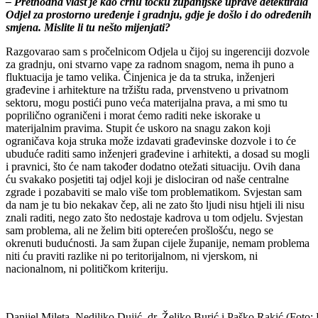
– Prethodna vlast je kao crnu točku županijske uprave detektirala
Odjel za prostorno uređenje i gradnju, gdje je došlo i do određenih
smjena. Mislite li tu nešto mijenjati?
Razgovarao sam s pročelnicom Odjela u čijoj su ingerenciji dozvole
za gradnju, oni stvarno vape za radnom snagom, nema ih puno a
fluktuacija je tamo velika. Činjenica je da ta struka, inženjeri
građevine i arhitekture na tržištu rada, prvenstveno u privatnom
sektoru, mogu postići puno veća materijalna prava, a mi smo tu
poprilično ograničeni i morat ćemo raditi neke iskorake u
materijalnim pravima. Stupit će uskoro na snagu zakon koji
ograničava koja struka može izdavati građevinske dozvole i to će
ubuduće raditi samo inženjeri građevine i arhitekti, a dosad su mogli
i pravnici, što će nam također dodatno otežati situaciju. Ovih dana
ću svakako posjetiti taj odjel koji je dislociran od naše centralne
zgrade i pozabaviti se malo više tom problematikom. Svjestan sam
da nam je tu bio nekakav čep, ali ne zato što ljudi nisu htjeli ili nisu
znali raditi, nego zato što nedostaje kadrova u tom odjelu. Svjestan
sam problema, ali ne želim biti opterećen prošlošću, nego se
okrenuti budućnosti. Ja sam župan cijele županije, nemam problema
niti ću praviti razlike ni po teritorijalnom, ni vjerskom, ni
nacionalnom, ni političkom kriteriju.
Danijel Mileta, Nediljko Dujić, dr. Željko Burić i Paško Rakić (Foto