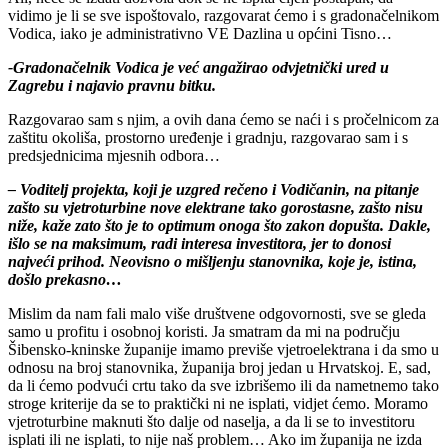
vidimo je li se sve ispoštovalo, razgovarat ćemo i s gradonačelnikom
Vodica, iako je administrativno VE Dazlina u općini Tisno…
-Gradonačelnik Vodica je već angažirao odvjetnički ured u
Zagrebu i najavio pravnu bitku.
Razgovarao sam s njim, a ovih dana ćemo se naći i s pročelnicom za
zaštitu okoliša, prostorno uređenje i gradnju, razgovarao sam i s
predsjednicima mjesnih odbora…
– Voditelj projekta, koji je uzgred rečeno i Vodičanin, na pitanje
zašto su vjetroturbine nove elektrane tako gorostasne, zašto nisu
niže, kaže zato što je to optimum onoga što zakon dopušta. Dakle,
išlo se na maksimum, radi interesa investitora, jer to donosi
najveći prihod. Neovisno o mišljenju stanovnika, koje je, istina,
došlo prekasno…
Mislim da nam fali malo više društvene odgovornosti, sve se gleda
samo u profitu i osobnoj koristi. Ja smatram da mi na području
Šibensko-kninske županije imamo previše vjetroelektrana i da smo u
odnosu na broj stanovnika, županija broj jedan u Hrvatskoj. E, sad,
da li ćemo podvući crtu tako da sve izbrišemo ili da nametnemo tako
stroge kriterije da se to praktički ni ne isplati, vidjet ćemo. Moramo
vjetroturbine maknuti što dalje od naselja, a da li se to investitoru
isplati ili ne isplati, to nije naš problem… Ako im županija ne izda