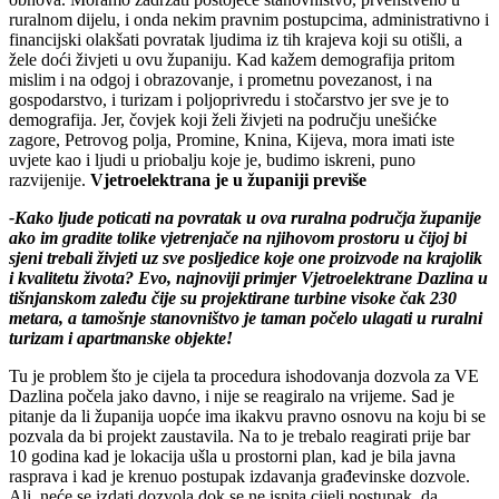
ruralnom dijelu, i onda nekim pravnim postupcima, administrativno i
financijski olakšati povratak ljudima iz tih krajeva koji su otišli, a
žele doći živjeti u ovu županiju. Kad kažem demografija pritom
mislim i na odgoj i obrazovanje, i prometnu povezanost, i na
gospodarstvo, i turizam i poljoprivredu i stočarstvo jer sve je to
demografija. Jer, čovjek koji želi živjeti na području unešićke
zagore, Petrovog polja, Promine, Knina, Kijeva, mora imati iste
uvjete kao i ljudi u priobalju koje je, budimo iskreni, puno
razvijenije.
Vjetroelektrana je u županiji previše
-Kako ljude poticati na povratak u ova ruralna područja županije
ako im gradite tolike vjetrenjače na njihovom prostoru u čijoj bi
sjeni trebali živjeti uz sve posljedice koje one proizvode na krajolik
i kvalitetu života? Evo, najnoviji primjer Vjetroelektrane Dazlina u
tišnjanskom zaleđu čije su projektirane turbine visoke čak 230
metara, a tamošnje stanovništvo je taman počelo ulagati u ruralni
turizam i apartmanske objekte!
Tu je problem što je cijela ta procedura ishodovanja dozvola za VE
Dazlina počela jako davno, i nije se reagiralo na vrijeme. Sad je
pitanje da li županija uopće ima ikakvu pravno osnovu na koju bi se
pozvala da bi projekt zaustavila. Na to je trebalo reagirati prije bar
10 godina kad je lokacija ušla u prostorni plan, kad je bila javna
rasprava i kad je krenuo postupak izdavanja građevinske dozvole.
Ali, neće se izdati dozvola dok se ne ispita cijeli postupak, da