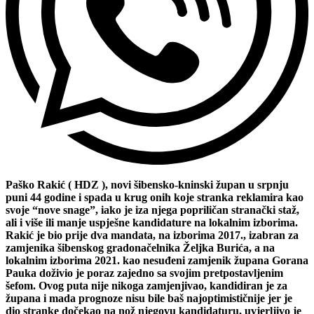
Paško Rakić ( HDZ ), novi šibensko-kninski župan u srpnju
puni 44 godine i spada u krug onih koje stranka reklamira kao
svoje “nove snage”, iako je iza njega popriličan stranački staž,
ali i više ili manje uspješne kandidature na lokalnim izborima.
Rakić je bio prije dva mandata, na izborima 2017., izabran za
zamjenika šibenskog gradonačelnika Željka Burića, a na
lokalnim izborima 2021. kao nesuđeni zamjenik župana Gorana
Pauka doživio je poraz zajedno sa svojim pretpostavljenim
šefom. Ovog puta nije nikoga zamjenjivao, kandidiran je za
župana i mada prognoze nisu bile baš najoptimističnije jer je
dio stranke dočekao na nož njegovu kandidaturu, uvjerljivo je