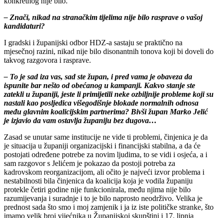
konkretnog nije bilo.
– Znači, nikad na stranačkim tijelima nije bilo rasprave o vašoj
kandidaturi?
I gradski i županijski odbor HDZ-a sastaju se praktično na
mjesečnoj razini, nikad nije bilo disonantnih tonova koji bi doveli do
takvog razgovora i rasprave.
– To je sad iza vas, sad ste župan, i pred vama je obaveza da
ispunite bar nešto od obećanog u kampanji. Kakvo stanje ste
zatekli u županiji, jeste li primijetili neke ozbiljnije probleme koji su
nastali kao posljedica višegodišnje blokade normalnih odnosa
među glavnim koalicijskim partnerima? Bivši župan Marko Jelić
je izjavio da vam ostavlja županiju bez dugova…
Zasad se unutar same institucije ne vide ti problemi, činjenica je da
je situacija u županiji organizacijski i financijski stabilna, a da će
postojati određene potrebe za novim ljudima, to se vidi i osjeća, a i
sam razgovor s Jelićem je pokazao da postoji potreba za
kadrovskom reorganizacijom, ali očito je najveći izvor problema i
nestabilnosti bila činjenica da koalicija koja je vodila županiju
protekle četiri godine nije funkcionirala, među njima nije bilo
razumijevanja i suradnje i to je bilo naprosto neodrživo. Velika je
prednost sada što smo i moj zamjenik i ja iz iste političke stranke, što
imamo velik broj vijećnika u Županijskoj skupštini i 17. lipnja