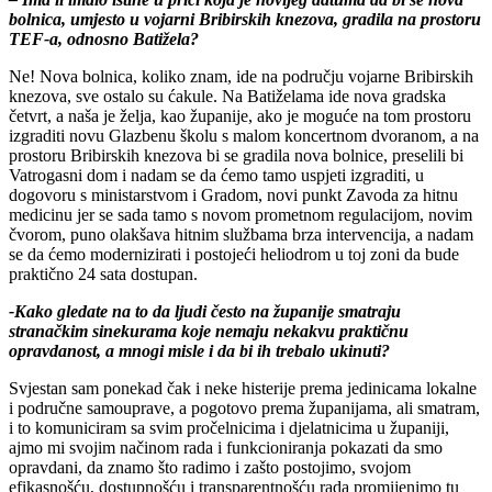
bolnica, umjesto u vojarni Bribirskih knezova, gradila na prostoru
TEF-a, odnosno Batižela?
Ne! Nova bolnica, koliko znam, ide na području vojarne Bribirskih
knezova, sve ostalo su ćakule. Na Batiželama ide nova gradska
četvrt, a naša je želja, kao županije, ako je moguće na tom prostoru
izgraditi novu Glazbenu školu s malom koncertnom dvoranom, a na
prostoru Bribirskih knezova bi se gradila nova bolnice, preselili bi
Vatrogasni dom i nadam se da ćemo tamo uspjeti izgraditi, u
dogovoru s ministarstvom i Gradom, novi punkt Zavoda za hitnu
medicinu jer se sada tamo s novom prometnom regulacijom, novim
čvorom, puno olakšava hitnim službama brza intervencija, a nadam
se da ćemo modernizirati i postojeći heliodrom u toj zoni da bude
praktično 24 sata dostupan.
-Kako gledate na to da ljudi često na županije smatraju
stranačkim sinekurama koje nemaju nekakvu praktičnu
opravdanost, a mnogi misle i da bi ih trebalo ukinuti?
Svjestan sam ponekad čak i neke histerije prema jedinicama lokalne
i područne samouprave, a pogotovo prema županijama, ali smatram,
i to komuniciram sa svim pročelnicima i djelatnicima u županiji,
ajmo mi svojim načinom rada i funkcioniranja pokazati da smo
opravdani, da znamo što radimo i zašto postojimo, svojom
efikasnošću, dostupnošću i transparentnošću rada promijenimo tu