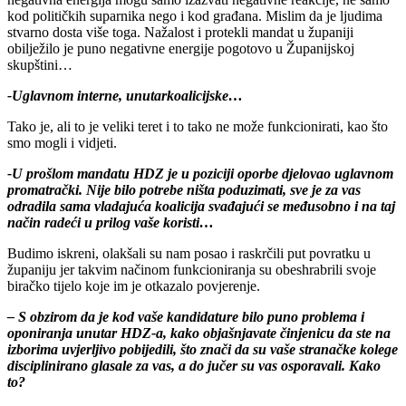
kod političkih suparnika nego i kod građana. Mislim da je ljudima
stvarno dosta više toga. Nažalost i protekli mandat u županiji
obilježilo je puno negativne energije pogotovo u Županijskoj
skupštini…
-Uglavnom interne, unutarkoalicijske…
Tako je, ali to je veliki teret i to tako ne može funkcionirati, kao što
smo mogli i vidjeti.
-U prošlom mandatu HDZ je u poziciji oporbe djelovao uglavnom
promatrački. Nije bilo potrebe ništa poduzimati, sve je za vas
odradila sama vladajuća koalicija svađajući se međusobno i na taj
način radeći u prilog vaše koristi…
Budimo iskreni, olakšali su nam posao i raskrčili put povratku u
županiju jer takvim načinom funkcioniranja su obeshrabrili svoje
biračko tijelo koje im je otkazalo povjerenje.
– S obzirom da je kod vaše kandidature bilo puno problema i
oponiranja unutar HDZ-a, kako objašnjavate činjenicu da ste na
izborima uvjerljivo pobijedili, što znači da su vaše stranačke kolege
disciplinirano glasale za vas, a do jučer su vas osporavali. Kako
to?