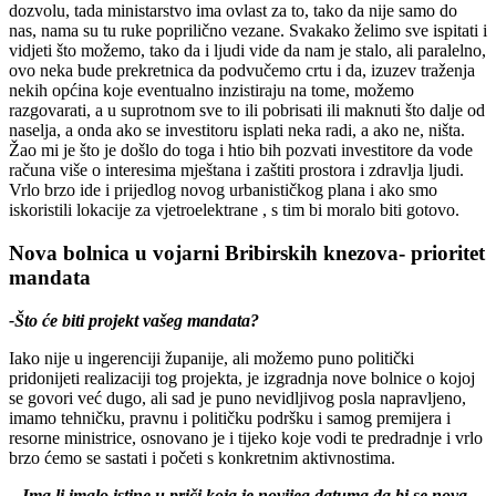
dozvolu, tada ministarstvo ima ovlast za to, tako da nije samo do
nas, nama su tu ruke poprilično vezane. Svakako želimo sve ispitati i
vidjeti što možemo, tako da i ljudi vide da nam je stalo, ali paralelno,
ovo neka bude prekretnica da podvučemo crtu i da, izuzev traženja
nekih općina koje eventualno inzistiraju na tome, možemo
razgovarati, a u suprotnom sve to ili pobrisati ili maknuti što dalje od
naselja, a onda ako se investitoru isplati neka radi, a ako ne, ništa.
Žao mi je što je došlo do toga i htio bih pozvati investitore da vode
računa više o interesima mještana i zaštiti prostora i zdravlja ljudi.
Vrlo brzo ide i prijedlog novog urbanističkog plana i ako smo
iskoristili lokacije za vjetroelektrane , s tim bi moralo biti gotovo.
Nova bolnica u vojarni Bribirskih knezova- prioritet
mandata
-Što će biti projekt vašeg mandata?
Iako nije u ingerenciji županije, ali možemo puno politički
pridonijeti realizaciji tog projekta, je izgradnja nove bolnice o kojoj
se govori već dugo, ali sad je puno nevidljivog posla napravljeno,
imamo tehničku, pravnu i političku podršku i samog premijera i
resorne ministrice, osnovano je i tijeko koje vodi te predradnje i vrlo
brzo ćemo se sastati i početi s konkretnim aktivnostima.
– Ima li imalo istine u priči koja je novijeg datuma da bi se nova