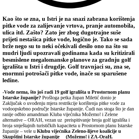
Kao što se zna, u Istri je na snazi zabrana korištenja
pitke vode za zalijevanje vrtova, pranje automobila,
ulica itd. Zašto? Zato jer zbog dugotrajne suše
prijeti nestašica pitke vode, logično je. Tako se sada
brže nego su to neki očekivali desilo ono na što su
mudri ljudi upozravali godinama kada su kritizirali
besmislene megalomanske planove za gradnju golf
igrališta u Istri i drugdje. Golf travnjaci su, zna se,
enormni potrošači pitke vode, inače su sparušene
ledine.
-Vode nema, što još radi 19 golf igrališta u Prostornom planu
Istarske županije?
Prošloga petka župan Miletić donio je
Zaključak o uvođenju mjera restrikcije korištenja pitke vode za
vodoopskrbno područje Istarske županije. Čudi nas stoga što je dan
ranije odbio amandman Kluba vijećnika Možemo! i Zelene
alternative – ORAH, vezan uz preispitivanje broja golf igrališta i
broja smještajnih turističkih kapaciteta u Prostornom planu Istarske
županije – vele u
Klubu vijećnika Zeleno-lijeve koalicije
u
Skupštini Istarske županije (Možemo! i ZA-OraH.