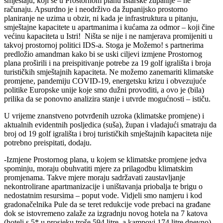
smještaju, koji se u Prostornom planu Istarske županije – ne
računaju. Apsurdno je i neodrživo da županijsko prostorno
planiranje ne uzima u obzir, ni kada je infrastruktura u pitanju,
smještajne kapacitete u apartmanima i kućama za odmor – koji čine
većinu kapaciteta u Istri! Ništa se nije i ne namjerava promijeniti u
takvoj prostornoj politici IDS-a. Stoga je Možemo! s partnerima
predložio amandman kako bi se uski ciljevi izmjene Prostornog
plana proširili i na preispitivanje potrebe za 19 golf igrališta i broja
turističkih smještajnih kapaciteta. Ne možemo zanemariti klimatske
promjene, pandemiju COVID-19, energetsku krizu i obvezujuće
politike Europske unije koje smo dužni provoditi, a ovo je (bila)
prilika da se ponovno analizira stanje i utvrde mogućnosti – ističu.
U vrijeme znanstveno potvrđenih uzroka (klimatske promjene) i
aktualnih evidentnih posljedica (suša), župan i vladajući smatraju da
broj od 19 golf igrališta i broj turističkih smještajnih kapaciteta nije
potrebno preispitati, dodaju.
-Izmjene Prostornog plana, u kojem se klimatske promjene jedva
spominju, moraju obuhvatiti mjere za prilagodbu klimatskim
promjenama. Takve mjere moraju sadržavati zaustavljanje
nekontrolirane apartmanizacije i uništavanja priobalja te brigu o
nedostatnim resursima – poput vode. Vidjeli smo namjeru i kod
gradonačelnika Pule da se teret redukcije vode prebaci na građane
dok se istovremeno zalaže za izgradnju novog hotela na 7 katova
(hoteli s 5* u prosjeku troše 594 litre, a kampovi 174 litre dnevno).