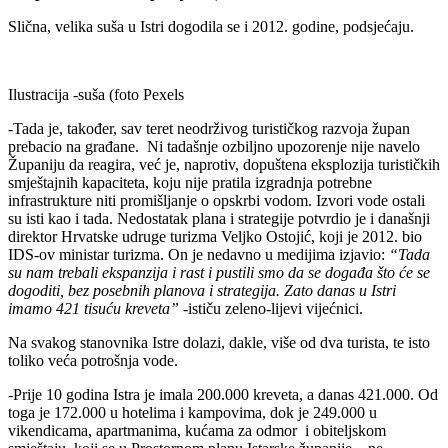
Slična, velika suša u Istri dogodila se i 2012. godine, podsjećaju.
Ilustracija -suša (foto Pexels
-Tada je, također, sav teret neodrživog turističkog razvoja župan
prebacio na građane. Ni tadašnje ozbiljno upozorenje nije navelo
Županiju da reagira, već je, naprotiv, dopuštena eksplozija turističkih
smještajnih kapaciteta, koju nije pratila izgradnja potrebne
infrastrukture niti promišljanje o opskrbi vodom. Izvori vode ostali
su isti kao i tada. Nedostatak plana i strategije potvrdio je i današnji
direktor Hrvatske udruge turizma Veljko Ostojić, koji je 2012. bio
IDS-ov ministar turizma. On je nedavno u medijima izjavio:
“Tada
su nam trebali ekspanzija i rast i pustili smo da se događa što će se
dogoditi, bez posebnih planova i strategija. Zato danas u Istri
imamo 421 tisuću kreveta”
-ističu zeleno-lijevi vijećnici.
Na svakog stanovnika Istre dolazi, dakle, više od dva turista, te isto
toliko veća potrošnja vode.
-Prije 10 godina Istra je imala 200.000 kreveta, a danas 421.000. Od
toga je 172.000 u hotelima i kampovima, dok je 249.000 u
vikendicama, apartmanima, kućama za odmor i obiteljskom