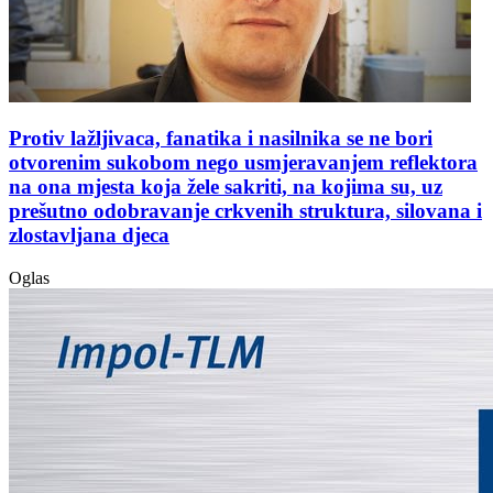
Protiv lažljivaca, fanatika i nasilnika se ne bori
otvorenim sukobom nego usmjeravanjem reflektora
na ona mjesta koja žele sakriti, na kojima su, uz
prešutno odobravanje crkvenih struktura, silovana i
zlostavljana djeca
Oglas