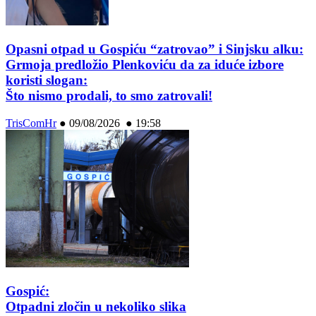
Opasni otpad u Gospiću “zatrovao” i Sinjsku alku:
Grmoja predložio Plenkoviću da za iduće izbore
koristi slogan:
Što nismo prodali, to smo zatrovali!
TrisComHr
●
09/08/2026 ● 19:58
Gospić:
Otpadni zločin u nekoliko slika