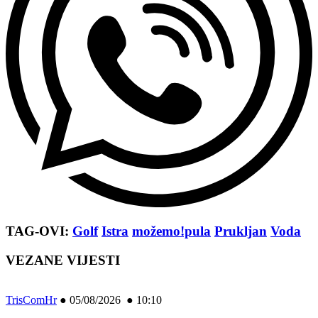
TAG-OVI:
Golf
Istra
možemo!pula
Prukljan
Voda
VEZANE VIJESTI
TrisComHr
●
05/08/2026 ● 10:10