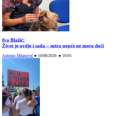
Iva Blažić:
Život je ovdje i sada – sutra uopće ne mora doći
Antonio Milanović
●
10/08/2026 ● 10:05