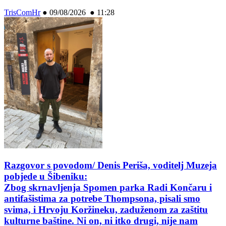
TrisComHr
●
09/08/2026 ● 11:28
Razgovor s povodom/ Denis Periša, voditelj Muzeja
pobjede u Šibeniku:
Zbog skrnavljenja Spomen parka Radi Končaru i
antifašistima za potrebe Thompsona, pisali smo
svima, i Hrvoju Koržineku, zaduženom za zaštitu
kulturne baštine. Ni on, ni itko drugi, nije nam