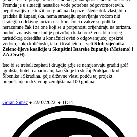
Premda je u situaciji nestašice vode potrebna odgovornost svih,
neprihvatljivo je tražiti od građana da paze i štede dok vlast, bilo
gradska ili županijska, nema strategiju upravljanja vodom niti
strategiju održivog turizma. U konačnici ovakve su politike
nerazumne čak i za one koji se u potpunosti orijentiraju na turizam,
budući znanstvene studije potvrđuju kako održivost bilo kojeg
turističkog odredišta u konačnici ovisi o odgovarajućoj opskrbi
vodom, kako količinski, tako i kvalitetno – veli
Klub vijećnika
Zeleno-lijeve koalicije
u Skupštini Istarske županije (Možemo! i
ZA-OraH).
Isto bi se trebali zapitati i drugdje gdje se namjeravaju graditi golf
igrališta, hoteli i apartmani, kao što je to slučaj Prukljana kod
Šibenika i Skradina, gdje državne vlasti potiču taj projekt
prepuštanjem državnog zemljišta na 100 godina.
Goran Šimac
●
22/07/2022 ● 11:14