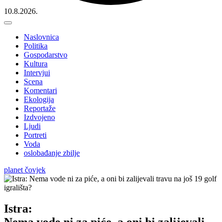
10.8.2026.
Naslovnica
Politika
Gospodarstvo
Kultura
Intervjui
Scena
Komentari
Ekologija
Reportaže
Izdvojeno
Ljudi
Portreti
Voda
oslobađanje zbilje
planet čovjek
Istra:
Nema vode ni za piće, a oni bi zalijevali