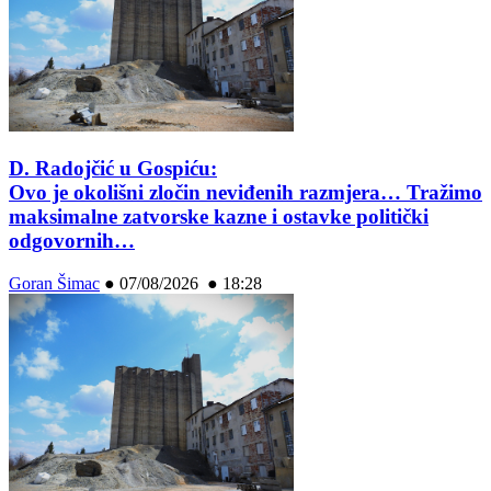
D. Radojčić u Gospiću:
Ovo je okolišni zločin neviđenih razmjera… Tražimo
maksimalne zatvorske kazne i ostavke politički
odgovornih…
Goran Šimac
●
07/08/2026 ● 18:28