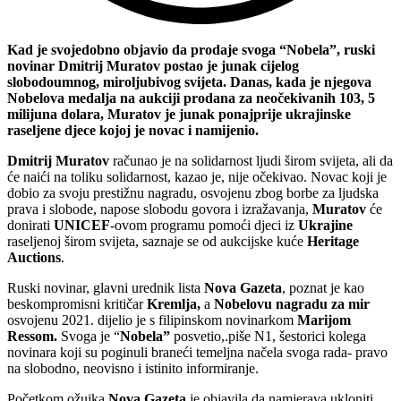
Kad je svojedobno objavio da prodaje svoga “Nobela”, ruski
novinar Dmitrij Muratov postao je junak cijelog
slobodoumnog, miroljubivog svijeta. Danas, kada je njegova
Nobelova medalja na aukciji prodana za neočekivanih 103, 5
milijuna dolara, Muratov je junak ponajprije ukrajinske
raseljene djece kojoj je novac i namijenio.
Dmitrij Muratov
računao je na solidarnost ljudi širom svijeta, ali da
će naići na toliku solidarnost, kazao je, nije očekivao. Novac koji je
dobio za svoju prestižnu nagradu, osvojenu zbog borbe za ljudska
prava i slobode, napose slobodu govora i izražavanja,
Muratov
će
donirati
UNICEF
-ovom programu pomoći djeci iz
Ukrajine
raseljenoj širom svijeta, saznaje se od aukcijske kuće
Heritage
Auctions
.
Ruski novinar, glavni urednik lista
Nova Gazeta
, poznat je kao
beskompromisni kritičar
Kremlja,
a
Nobelovu nagradu za mir
osvojenu 2021. dijelio je s filipinskom novinarkom
Marijom
Ressom.
Svoga je “
Nobela”
posvetio,.piše N1, šestorici kolega
novinara koji su poginuli braneći temeljna načela svoga rada- pravo
na slobodno, neovisno i istinito informiranje.
Početkom ožujka
Nova Gazeta
je objavila da namjerava ukloniti