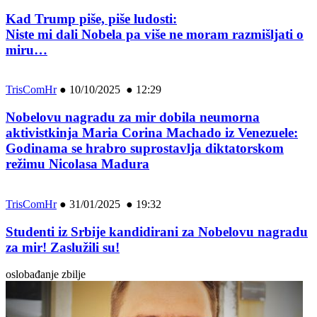
Kad Trump piše, piše ludosti:
Niste mi dali Nobela pa više ne moram razmišljati o
miru…
TrisComHr
●
10/10/2025 ● 12:29
Nobelovu nagradu za mir dobila neumorna
aktivistkinja Maria Corina Machado iz Venezuele:
Godinama se hrabro suprostavlja diktatorskom
režimu Nicolasa Madura
TrisComHr
●
31/01/2025 ● 19:32
Studenti iz Srbije kandidirani za Nobelovu nagradu
za mir! Zaslužili su!
oslobađanje zbilje