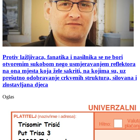
Protiv lažljivaca, fanatika i nasilnika se ne bori
otvorenim sukobom nego usmjeravanjem reflektora
na ona mjesta koja žele sakriti, na kojima su, uz
prešutno odobravanje crkvenih struktura, silovana i
zlostavljana djeca
Oglas