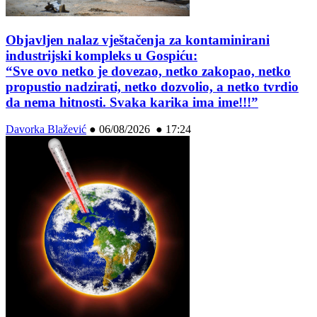
Objavljen nalaz vještačenja za kontaminirani
industrijski kompleks u Gospiću:
“Sve ovo netko je dovezao, netko zakopao, netko
propustio nadzirati, netko dozvolio, a netko tvrdio
da nema hitnosti. Svaka karika ima ime!!!”
Davorka Blažević
●
06/08/2026 ● 17:24