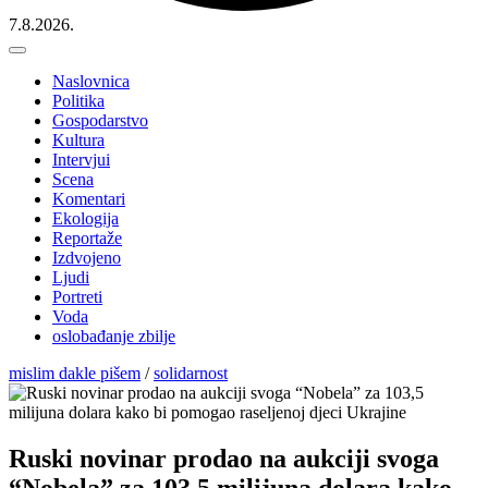
7.8.2026.
Naslovnica
Politika
Gospodarstvo
Kultura
Intervjui
Scena
Komentari
Ekologija
Reportaže
Izdvojeno
Ljudi
Portreti
Voda
oslobađanje zbilje
mislim dakle pišem
/
solidarnost
Ruski novinar prodao na aukciji svoga
“Nobela” za 103,5 milijuna dolara kako