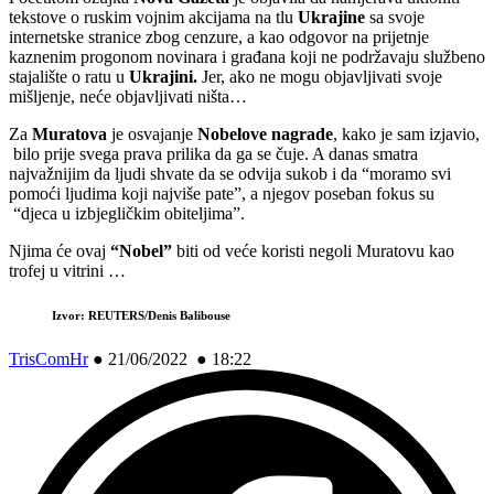
tekstove o ruskim vojnim akcijama na tlu
Ukrajine
sa svoje
internetske stranice zbog cenzure, a kao odgovor na prijetnje
kaznenim progonom novinara i građana koji ne podržavaju službeno
stajalište o ratu u
Ukrajini.
Jer, ako ne mogu objavljivati svoje
mišljenje, neće objavljivati ništa…
Za
Muratova
je osvajanje
Nobelove nagrade
, kako je sam izjavio,
bilo prije svega prava prilika da ga se čuje. A danas smatra
najvažnijim da ljudi shvate da se odvija sukob i da “moramo svi
pomoći ljudima koji najviše pate”, a njegov poseban fokus su
“djeca u izbjegličkim obiteljima”.
Njima će ovaj
“Nobel”
biti od veće koristi negoli Muratovu kao
trofej u vitrini …
Izvor: REUTERS/Denis Balibouse
TrisComHr
●
21/06/2022 ● 18:22