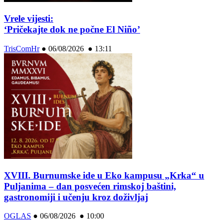
Vrele vijesti:
‘Pričekajte dok ne počne El Niño’
TrisComHr
●
06/08/2026 ● 13:11
XVIII. Burnumske ide u Eko kampusu „Krka“ u
Puljanima – dan posvećen rimskoj baštini,
gastronomiji i učenju kroz doživljaj
OGLAS
●
06/08/2026 ● 10:00