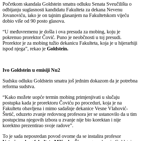
Početkom skandala Goldstein smatra odluku Senata Sveučilišta o
odbijanju suglasnosti kandidatu Fakulteta za dekana Nevenu
Jovanoviću, iako je on tajnim glasanjem na Fakultetskom vijeću
dobio više od 90 posto glasova.
“U međuvremenu je došla i ova presuda za mobing, koju je
pokrenuo prorektor Čović. Puno je neobčnosti u toj presudi.
Prorektor je za mobing tužio dekanicu Fakulteta, koja je u hijerarhiji
ispod njega”, rekao je
Goldstein.
Ivo Goldstein u emisiji Nu2
Sudsku odluku Goldstein smatra još jednim dokazom da je potrebna
reforma sudstva.
“Kako možete uopće termin mobing primjenjivati u slučaju
postupka kada je prorektoru Čoviću po proceduri, koja je na
Fakultetu obavljena i mimo sadašnje dekanice Vesne Vlahović-
Štetić, oduzeto zvanje redovnog profesora jer se ustanovilo da u tim
postupcima njegovih izbora u zvanje nije bio korektan i nije
korektno prezentirao svoje radove”.
To je sada neposredan povod ovome da se instalira profesor