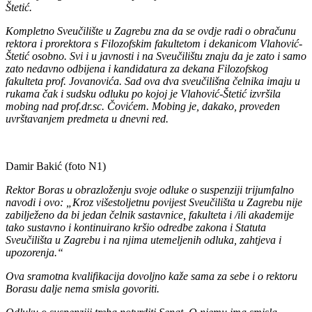
Štetić.
Kompletno Sveučilište u Zagrebu zna da se ovdje radi o obračunu
rektora i prorektora s Filozofskim fakultetom i dekanicom Vlahović-
Štetić osobno. Svi i u javnosti i na Sveučilištu znaju da je zato i samo
zato nedavno odbijena i kandidatura za dekana Filozofskog
fakulteta prof. Jovanovića. Sad ova dva sveučilišna čelnika imaju u
rukama čak i sudsku odluku po kojoj je Vlahović-Štetić izvršila
mobing nad prof.dr.sc. Čovićem. Mobing je, dakako, proveden
uvrštavanjem predmeta u dnevni red.
Damir Bakić (foto N1)
Rektor Boras u obrazloženju svoje odluke o suspenziji trijumfalno
navodi i ovo: „Kroz višestoljetnu povijest Sveučilišta u Zagrebu nije
zabilježeno da bi jedan čelnik sastavnice, fakulteta i /ili akademije
tako sustavno i kontinuirano kršio odredbe zakona i Statuta
Sveučilišta u Zagrebu i na njima utemeljenih odluka, zahtjeva i
upozorenja.“
Ova sramotna kvalifikacija dovoljno kaže sama za sebe i o rektoru
Borasu dalje nema smisla govoriti.