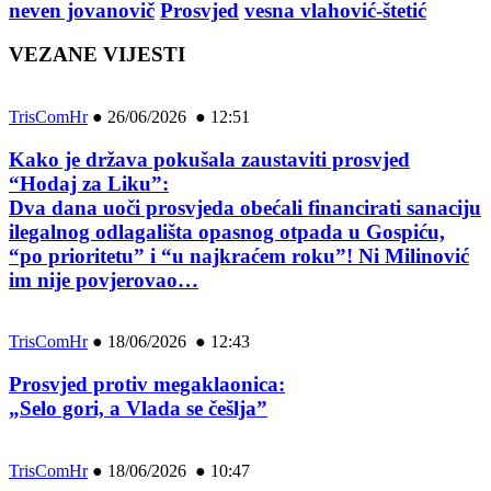
neven jovanovič
Prosvjed
vesna vlahović-štetić
VEZANE VIJESTI
TrisComHr
●
26/06/2026 ● 12:51
Kako je država pokušala zaustaviti prosvjed
“Hodaj za Liku”:
Dva dana uoči prosvjeda obećali financirati sanaciju
ilegalnog odlagališta opasnog otpada u Gospiću,
“po prioritetu” i “u najkraćem roku”! Ni Milinović
im nije povjerovao…
TrisComHr
●
18/06/2026 ● 12:43
Prosvjed protiv megaklaonica:
„Selo gori, a Vlada se češlja”
TrisComHr
●
18/06/2026 ● 10:47