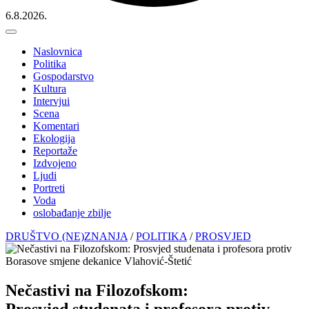
6.8.2026.
Naslovnica
Politika
Gospodarstvo
Kultura
Intervjui
Scena
Komentari
Ekologija
Reportaže
Izdvojeno
Ljudi
Portreti
Voda
oslobađanje zbilje
DRUŠTVO (NE)ZNANJA
/
POLITIKA
/
PROSVJED
Nečastivi na Filozofskom:
Prosvjed studenata i profesora protiv