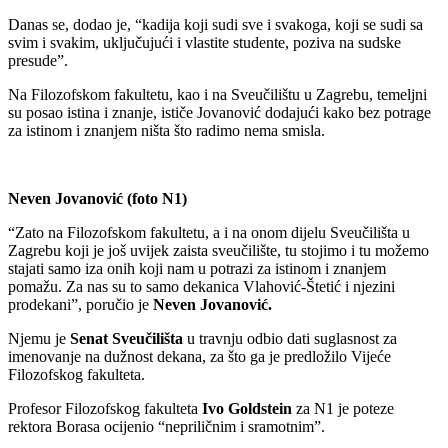
Danas se, dodao je, “kadija koji sudi sve i svakoga, koji se sudi sa
svim i svakim, uključujući i vlastite studente, poziva na sudske
presude”.
Na Filozofskom fakultetu, kao i na Sveučilištu u Zagrebu, temeljni
su posao istina i znanje, ističe Jovanović dodajući kako bez potrage
za istinom i znanjem ništa što radimo nema smisla.
Neven Jovanović (foto N1)
“Zato na Filozofskom fakultetu, a i na onom dijelu Sveučilišta u
Zagrebu koji je još uvijek zaista sveučilište, tu stojimo i tu možemo
stajati samo iza onih koji nam u potrazi za istinom i znanjem
pomažu. Za nas su to samo dekanica Vlahović-Štetić i njezini
prodekani”, poručio je
Neven Jovanović.
Njemu je
Senat Sveučilišta
u travnju odbio dati suglasnost za
imenovanje na dužnost dekana, za što ga je predložilo Vijeće
Filozofskog fakulteta.
Profesor Filozofskog fakulteta
Ivo Goldstein
za N1 je poteze
rektora Borasa ocijenio “nepriličnim i sramotnim”.