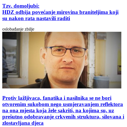
Tzv. domoljubi:
HDZ odbija povećanje mirovina braniteljima koji
su nakon rata nastavili raditi
oslobađanje zbilje
Protiv lažljivaca, fanatika i nasilnika se ne bori
otvorenim sukobom nego usmjeravanjem reflektora
na ona mjesta koja žele sakriti, na kojima su, uz
prešutno odobravanje crkvenih struktura, silovana i
zlostavljana djeca