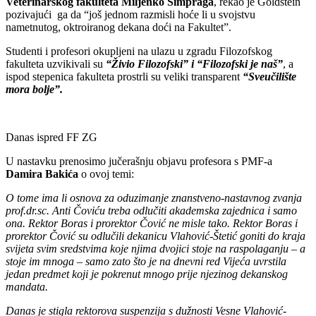
Veterinarskog fakulteta Miljenko Šimpraga
, rekao je Goldstein
pozivajući ga da “još jednom razmisli hoće li u svojstvu
nametnutog, oktroiranog dekana doći na Fakultet”.
Studenti i profesori okupljeni na ulazu u zgradu Filozofskog
fakulteta uzvikivali su
“Živio Filozofski” i “Filozofski je naš”
, a
ispod stepenica fakulteta prostrli su veliki transparent
“Sveučilište
mora bolje”.
Danas ispred FF ZG
U nastavku prenosimo jučerašnju objavu profesora s PMF-a
Damira Bakića
o ovoj temi:
O tome ima li osnova za oduzimanje znanstveno-nastavnog zvanja
prof.dr.sc. Anti Čoviću treba odlučiti akademska zajednica i samo
ona. Rektor Boras i prorektor Č
ović ne misle tako. Rektor Boras i
prorektor Čović su odlučili dekanicu Vlahović-Štetić goniti do kraja
svijeta svim sredstvima koje njima dvojici stoje na raspolaganju – a
stoje im mnoga – samo zato što je na dnevni red Vijeća uvrstila
jedan predmet koji je pokrenut mnogo prije njezinog dekanskog
mandata.
Danas je stigla rektorova suspenzija s dužnosti Vesne Vlahović-