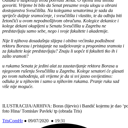
Odluku o suspenziji treba potvrditi Senat. O njemu ima smisla
govoriti. Vrijeme bi bilo da Senat preuzme svoju ulogu u obrani
dostojanstva Sveučilišta. Na kolegama senatorima je sada da
spriječe daljnje sramoćenje, i sveučilišta i vlastito, te da odbiju biti
žetončići u ovom nepodnošljivom obračunu. Kolegice dekanice i
kolege dekani okupljeni u Senatu Sveučilšta u Zagrebu ne
predstavljaju samo sebe, nego i svoje fakultete i akademije.
Nije li njihova dosadašnja slijepa i obilno većinska podložnost
rektoru Borasu i pristajanje na sudjelovanje u progonima sramota i
za fakultete koje predstavljaju? Znaju li uopće ti fakulteti tko ih i
zašto sramoti?
u rukama Senata je jedini alat za zaustavljanje rektora Borasa u
njegovom rušenju Sveučilišta u Zagrebu. Kolege senatori će glasati
po svom nahođenju, ali vrijeme je da si svi jasno osvijestimo:
odluka je u njihovim i samo u njihovim rukama. Pranje ruku sad
više nije moguće.
ILUSTRACIJA/ARHIVA: Boras (lijevio) i Bandić kojemu je dao ‘poč
foto Hina/ Tomislav Pavlek/ tp (obrada Tris)
TrisComHr
●
09/07/2020 ● 19:31