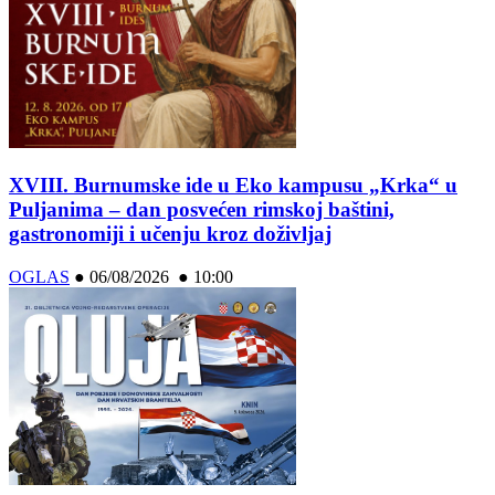
XVIII. Burnumske ide u Eko kampusu „Krka“ u
Puljanima – dan posvećen rimskoj baštini,
gastronomiji i učenju kroz doživljaj
OGLAS
●
06/08/2026 ● 10:00