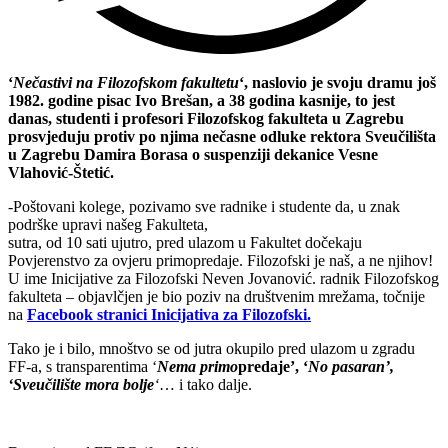
‘
Nečastivi na Filozofskom fakultetu
‘, naslovio je svoju dramu još
1982. godine pisac Ivo Brešan, a 38 godina kasnije, to jest
danas, studenti i profesori Filozofskog fakulteta u Zagrebu
prosvjeduju protiv po njima nečasne odluke rektora Sveučilišta
u Zagrebu Damira Borasa o suspenziji dekanice Vesne
Vlahović-Štetić.
-Poštovani kolege, pozivamo sve radnike i studente da, u znak
podrške upravi našeg Fakulteta,
sutra, od 10 sati ujutro, pred ulazom u Fakultet dočekaju
Povjerenstvo za ovjeru primopredaje. Filozofski je naš, a ne njihov!
U ime Inicijative za Filozofski Neven Jovanović. radnik Filozofskog
fakulteta – objavlčjen je bio poziv na društvenim mrežama, točnije
na
Facebook stranici Inicijativa za Filozofski.
Tako je i bilo, mnoštvo se od jutra okupilo pred ulazom u zgradu
FF-a, s transparentima ‘
Nema primo
predaje’, ‘
No pasaran’,
‘Sveučilište mora bolje
‘
… i tako dalje.