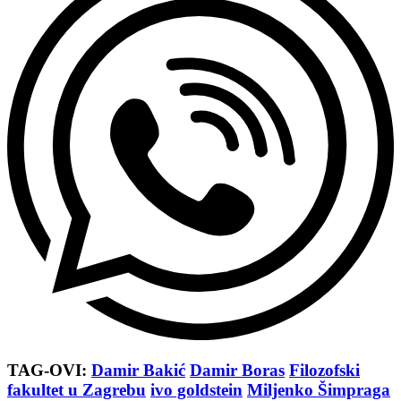
TAG-OVI:
Damir Bakić
Damir Boras
Filozofski
fakultet u Zagrebu
ivo goldstein
Miljenko Šimpraga