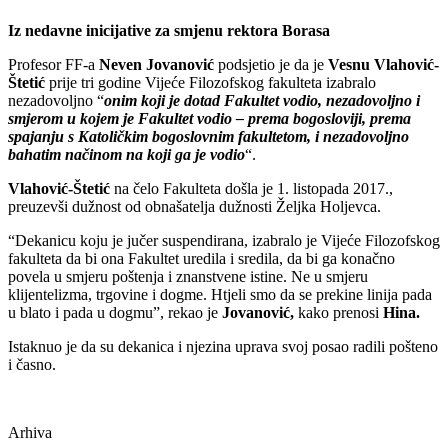
Iz nedavne inicijative za smjenu rektora Borasa
Profesor FF-a
Neven Jovanović
podsjetio je da je
Vesnu Vlahović-
Štetić
prije tri godine Vijeće Filozofskog fakulteta izabralo
nezadovoljno “
onim koji je dotad Fakultet vodio, nezadovoljno i
smjerom u kojem je Fakultet vodio – prema bogosloviji, prema
spajanju s Katoličkim bogoslovnim fakultetom, i nezadovoljno
bahatim načinom na koji ga je vodio
“.
Vlahović-Štetić
na čelo Fakulteta došla je 1. listopada 2017.,
preuzevši dužnost od obnašatelja dužnosti Željka Holjevca.
“Dekanicu koju je jučer suspendirana, izabralo je Vijeće Filozofskog
fakulteta da bi ona Fakultet uredila i sredila, da bi ga konačno
povela u smjeru poštenja i znanstvene istine. Ne u smjeru
klijentelizma, trgovine i dogme. Htjeli smo da se prekine linija pada
u blato i pada u dogmu”, rekao je
Jovanović,
kako prenosi
Hina.
Istaknuo je da su dekanica i njezina uprava svoj posao radili pošteno
i časno.
Arhiva