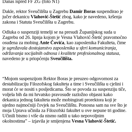
Danas ispred FF ZG (foto N1)
Dakle, rektor Sveučilišta u Zagrebu
Damir Boras
suspendirao je
jučer dekanicu
Vlahović-Štetić
zbog, kako je navedeno, kršenja
zakona i Statuta Sveučilišta u Zagrebu.
Odluka o suspenziji temelji se na presudi Županijskog suda u
Zagrebu od 26. lipnja kojom je Vesna Vlahović-Štetić pravomoćno
osuđena za mobing
Ante Čovića
, kao zaposlenika Fakulteta, čime
je
ugrožavala dostojanstvo zaposlenika u sferi komuniciranja,
održavanja socijalnih odnosa i kvalitete profesionalnog statusa
,
navedeno je u priopćenju
Sveučilišta.
“Mojom suspenzijom Rektor Boras je preuzeo odgovornost za
destabilizaciju Filozofskog fakulteta a time i Sveučilišta u cjelini i
morat će se nositi s posljedicama. Što se povoda za suspenziju tiče,
voljela bih da mi hrvatsko pravosuđe razložno objasni kako
dekanica jednog fakulteta može mobingirati prorektora koji je
ujedno najmoćniji čovjek na Sveučilištu. Ponosna sam na sve što je
moja Uprava učinila za Filozofski fakultet u ove nepune tri godine.
Učinili bismo i više da nismo radili u tako nepovoljnim
okolnostima” – izjavila je smijenjena
Vesna Vlahović-Štetić.