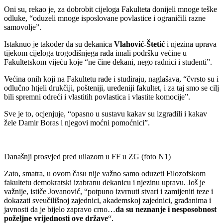
Oni su, rekao je, za dobrobit cijeloga Fakulteta donijeli mnoge teške
odluke, “oduzeli mnoge isposlovane povlastice i ograničili razne
samovolje”.
Istaknuo je također da su dekanica
Vlahović-Štetić
i njezina uprava
tijekom cijeloga trogodišnjega rada imali podršku većine u
Fakultetskom vijeću koje “ne čine dekani, nego radnici i studenti”.
Većina onih koji na Fakultetu rade i studiraju, naglašava, “čvrsto su i
odlučno htjeli drukčiji, pošteniji, uređeniji fakultet, i za taj smo se cilj
bili spremni odreći i vlastitih povlastica i vlastite komocije”.
Sve je to, ocjenjuje, “opasno u sustavu kakav su izgradili i kakav
žele Damir Boras i njegovi moćni pomoćnici”.
Današnji prosvjed pred uilazom u FF u ZG (foto N1)
Zato, smatra, u ovom času nije važno samo oduzeti Filozofskom
fakultetu demokratski izabranu dekanicu i njezinu upravu. Još je
važnije, ističe Jovanović, “potpuno izvrnuti stvari i zamijeniti teze i
dokazati sveučilišnoj zajednici, akademskoj zajednici, građanima i
javnosti da je bijelo zapravo crno…
da su neznanje i nesposobnost
poželjne vrijednosti ove države
“.