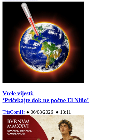
Vrele vijesti:
‘Pričekajte dok ne počne El Niño’
TrisComHr
●
06/08/2026 ● 13:11