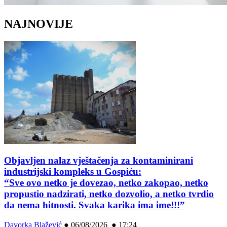
NAJNOVIJE
Objavljen nalaz vještačenja za kontaminirani
industrijski kompleks u Gospiću:
“Sve ovo netko je dovezao, netko zakopao, netko
propustio nadzirati, netko dozvolio, a netko tvrdio
da nema hitnosti. Svaka karika ima ime!!!”
Davorka Blažević
●
06/08/2026 ● 17:24