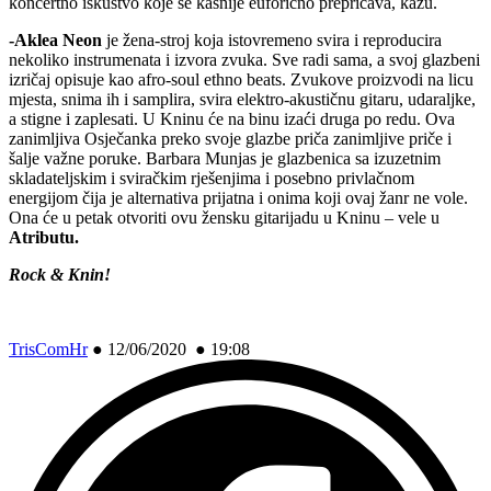
koncertno iskustvo koje se kasnije euforično prepričava, kažu.
-Aklea Neon
je žena-stroj koja istovremeno svira i reproducira
nekoliko instrumenata i izvora zvuka. Sve radi sama, a svoj glazbeni
izričaj opisuje kao afro-soul ethno beats. Zvukove proizvodi na licu
mjesta, snima ih i samplira, svira elektro-akustičnu gitaru, udaraljke,
a stigne i zaplesati. U Kninu će na binu izaći druga po redu. Ova
zanimljiva Osječanka preko svoje glazbe priča zanimljive priče i
šalje važne poruke. Barbara Munjas je glazbenica sa izuzetnim
skladateljskim i sviračkim rješenjima i posebno privlačnom
energijom čija je alternativa prijatna i onima koji ovaj žanr ne vole.
Ona će u petak otvoriti ovu žensku gitarijadu u Kninu – vele u
Atributu.
Rock & Knin!
TrisComHr
●
12/06/2020 ● 19:08