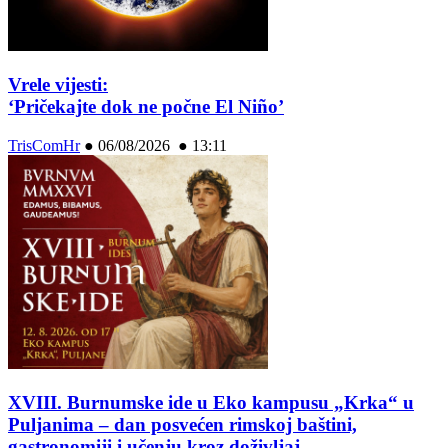
Vrele vijesti:
‘Pričekajte dok ne počne El Niño’
TrisComHr
●
06/08/2026 ● 13:11
XVIII. Burnumske ide u Eko kampusu „Krka“ u
Puljanima – dan posvećen rimskoj baštini,
gastronomiji i učenju kroz doživljaj