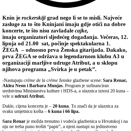
Knin je
rockerskiji
grad nego li se to misli. Najveće
zasluge za to što Kninjani imaju gdje otići na dobre
koncerte, te što nisu zavladale
cajke,
imaju organizatori sljedećeg događanja. Večeras, 12.
lipnja od 21.00 sat, počinje spektakularna 1.
ŽEGA – odnosno prva Ženska gitarijada. Dakako,
prva ŽEGA se održava u legendarnom klubu A3 u
organizaciji marljive udruge Atribut, a u sklopu
njihova programa „Svirka je u petak”.
-Nastupaju
crème de la crème
ženske glazbene scene:
Sara Renar,
Aklea Neon i Barbara Munjas
. Program je sufinanciran
sredstvima Ministarstva kulture i HDS-a, a ulaznica iznosi 20 kuna –
vele u
udruzi Atribut.
Dakle, cijena koncerta je –
20 kuna
. To znači da je ulaznica za
svaku umjetnicu košta –
6 kuna i 66 lipa.
Sara Renar
je možda trenutno i vodeća glazbenica u Hrvatskoj i na
nju ne treba puno trošiti “papir”, a njeni nastupi su jedinstveno