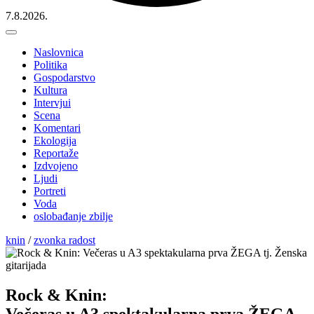
7.8.2026.
Naslovnica
Politika
Gospodarstvo
Kultura
Intervjui
Scena
Komentari
Ekologija
Reportaže
Izdvojeno
Ljudi
Portreti
Voda
oslobađanje zbilje
knin
/
zvonka radost
Rock & Knin:
Večeras u A3 spektakularna prva ŽEGA