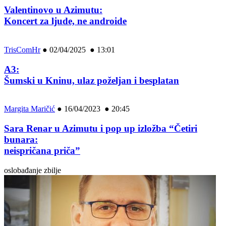
Valentinovo u Azimutu:
Koncert za ljude, ne androide
TrisComHr
●
02/04/2025 ● 13:01
A3:
Šumski u Kninu, ulaz poželjan i besplatan
Margita Maričić
●
16/04/2023 ● 20:45
Sara Renar u Azimutu i pop up izložba “Četiri
bunara:
neispričana priča”
oslobađanje zbilje