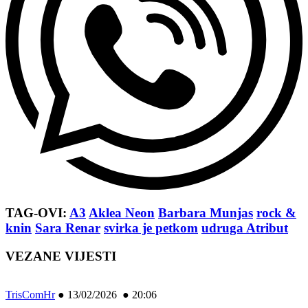
TAG-OVI:
A3
Aklea Neon
Barbara Munjas
rock &
knin
Sara Renar
svirka je petkom
udruga Atribut
VEZANE VIJESTI
TrisComHr
●
13/02/2026 ● 20:06