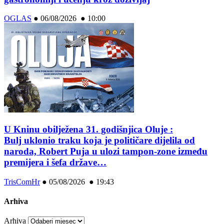
OGLAS
●
06/08/2026 ● 10:00
U Kninu obilježena 31. godišnjica Oluje :
Bulj uklonio traku koja je političare dijelila od
naroda, Robert Puja u ulozi tampon-zone između
premijera i šefa države…
TrisComHr
●
05/08/2026 ● 19:43
Arhiva
Arhiva