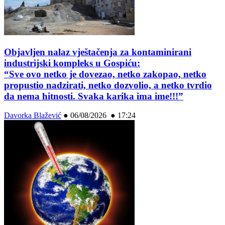
Objavljen nalaz vještačenja za kontaminirani
industrijski kompleks u Gospiću:
“Sve ovo netko je dovezao, netko zakopao, netko
propustio nadzirati, netko dozvolio, a netko tvrdio
da nema hitnosti. Svaka karika ima ime!!!”
Davorka Blažević
●
06/08/2026 ● 17:24