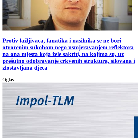
Protiv lažljivaca, fanatika i nasilnika se ne bori
otvorenim sukobom nego usmjeravanjem reflektora
na ona mjesta koja žele sakriti, na kojima su, uz
prešutno odobravanje crkvenih struktura, silovana i
zlostavljana djeca
Oglas