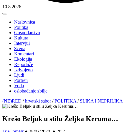
10.8.2026.
Naslovnica
Politika
Gospodarstvo
Kultura
Intervjui
Scena
Komentari
Ekologija
Reportaže
Izdvojeno
Ljudi
Portreti
Voda
oslobađanje zbilje
(NE)RED
/
hrvatski sabor
/
POLITIKA
/
SLIKA I NEPRILIKA
Krešo Beljak u stilu Željka Keruma…
TrisComHr
●
28/02/2020 ● 20:21