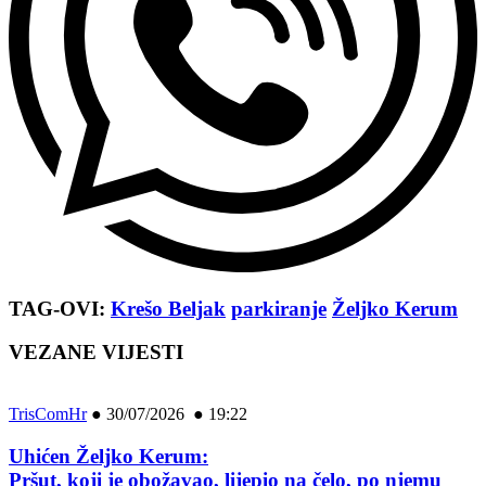
TAG-OVI:
Krešo Beljak
parkiranje
Željko Kerum
VEZANE VIJESTI
TrisComHr
●
30/07/2026 ● 19:22
Uhićen Željko Kerum:
Pršut, koji je obožavao, lijepio na čelo, po njemu