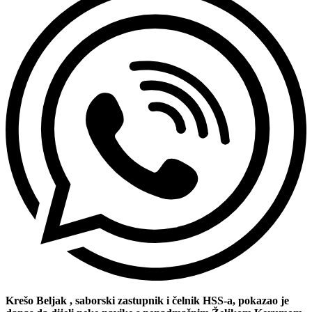
Krešo Beljak , saborski zastupnik i čelnik HSS-a, pokazao je