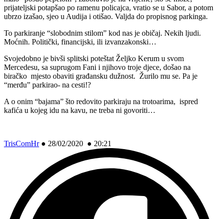
prijateljski potapšao po ramenu policajca, vratio se u Sabor, a potom
ubrzo izašao, sjeo u Audija i otišao. Valjda do propisnog parkinga.
To parkiranje “slobodnim stilom” kod nas je običaj. Nekih ljudi.
Moćnih. Politički, financijski, ili izvanzakonski…
Svojedobno je bivši splitski poteštat Željko Kerum u svom
Mercedesu, sa suprugom Fani i njihovo troje djece, došao na
biračko mjesto obaviti građansku dužnost. Žurilo mu se. Pa je
“merđu” parkirao- na cesti!?
A o onim “bajama” što redovito parkiraju na trotoarima, ispred
kafića u kojeg idu na kavu, ne treba ni govoriti…
TrisComHr
●
28/02/2020 ● 20:21