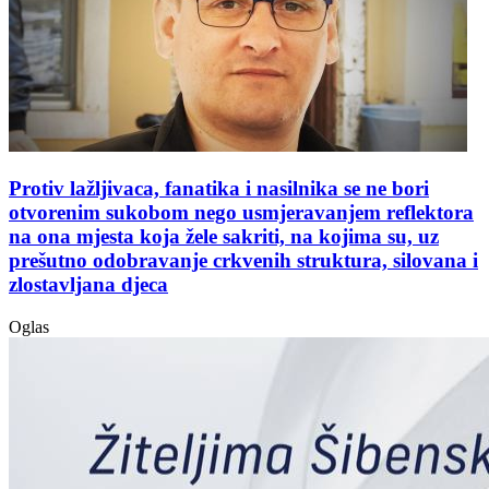
Protiv lažljivaca, fanatika i nasilnika se ne bori
otvorenim sukobom nego usmjeravanjem reflektora
na ona mjesta koja žele sakriti, na kojima su, uz
prešutno odobravanje crkvenih struktura, silovana i
zlostavljana djeca
Oglas