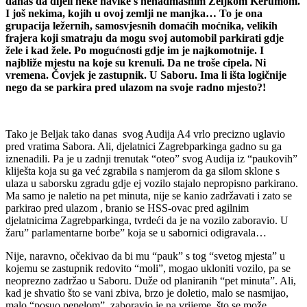
danas da dijeli neke navike s nenadmašnim Željkom Kerumom.
I još nekima, kojih u ovoj zemlji ne manjka… To je ona
grupacija ležernih, samosvjesnih domaćih moćnika, velikih
frajera koji smatraju da mogu svoj automobil parkirati gdje
žele i kad žele. Po mogućnosti gdje im je najkomotnije. I
najbliže mjestu na koje su krenuli. Da ne troše cipela. Ni
vremena. Čovjek je zastupnik. U Saboru. Ima li išta logičnije
nego da se parkira pred ulazom na svoje radno mjesto?!
Tako je Beljak tako danas svog Audija A4 vrlo precizno uglavio
pred vratima Sabora. Ali, djelatnici Zagrebparkinga gadno su ga
iznenadili. Pa je u zadnji trenutak “oteo” svog Audija iz “paukovih”
kliješta koja su ga već zgrabila s namjerom da ga silom sklone s
ulaza u saborsku zgradu gdje ej vozilo stajalo nepropisno parkirano.
Ma samo je naletio na pet minuta, nije se kanio zadržavati i zato se
parkirao pred ulazom , branio se HSS-ovac pred agilnim
djelatnicima Zagrebparkinga, tvrdeći da je na vozilo zaboravio. U
žaru” parlamentarne borbe” koja se u sabornici odigravala…
Nije, naravno, očekivao da bi mu “pauk” s tog “svetog mjesta” u
kojemu se zastupnik redovito “moli”, mogao ukloniti vozilo, pa se
neoprezno zadržao u Saboru. Duže od planiranih “pet minuta”. Ali,
kad je shvatio što se vani zbiva, brzo je doletio, malo se nasmijao,
malo “posuo pepelom”, zaboravio je na vrijeme, što se može,