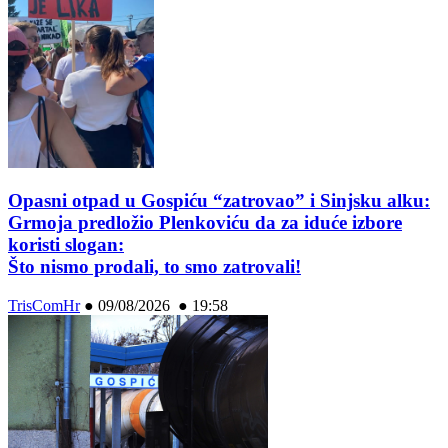
Opasni otpad u Gospiću “zatrovao” i Sinjsku alku:
Grmoja predložio Plenkoviću da za iduće izbore
koristi slogan:
Što nismo prodali, to smo zatrovali!
TrisComHr
●
09/08/2026 ● 19:58