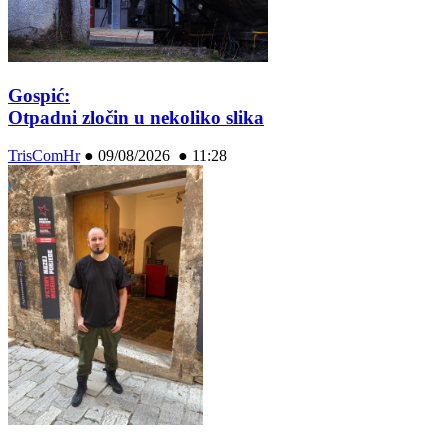
Gospić:
Otpadni zločin u nekoliko slika
TrisComHr
●
09/08/2026 ● 11:28