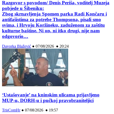
Razgovor s povodom/ Denis Periša, voditelj Muzeja
pobjede u Šibeniku:
Zbog skrnavljenja Spomen parka Radi Končaru i
antifašistima za potrebe Thompsona, pisali smo
svima, i Hrvoju Koržineku, zaduženom za zaštitu
kulturne baštine. Ni on, ni itko drugi, nije nam
odgovorio…
Davorka Blažević
●
07/08/2026 ● 20:24
‘Ustašovanje’ na kninskim ulicama prijavljeno
MUP-u, DORH-u i pučkoj pravobraniteljici
TrisComHr
●
07/08/2026 ● 19:57