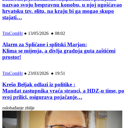
nazvao svoju bespravnu konobu, u njoj ugošćavao
hrvatsku tzv. elitu, na kraju bi ga mogao skupo
stajati…
TrisComHr
●
13/05/2026 ● 08:02
Alarm za Splićane i splitski Marjan:
Klima se mijenja, a divlja gradnja guta zaštićeni
prostor!
TrisComHr
●
23/03/2026 ● 19:51
Krešo Beljak odlazi iz politike :
Mandat zastupnika vraća stranci, a HDZ-u time, po
svoj prilici, osigurava pojačanje…
oslobađanje zbilje