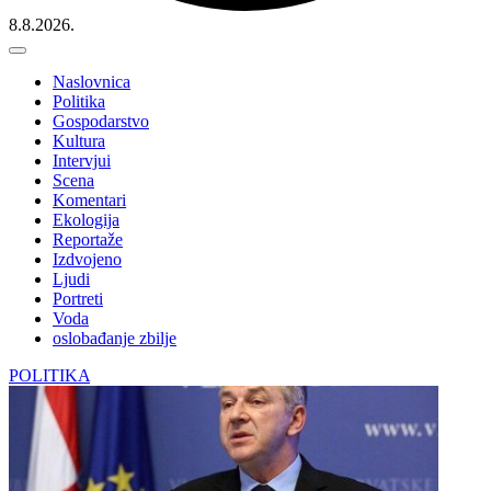
8.8.2026.
Naslovnica
Politika
Gospodarstvo
Kultura
Intervjui
Scena
Komentari
Ekologija
Reportaže
Izdvojeno
Ljudi
Portreti
Voda
oslobađanje zbilje
POLITIKA