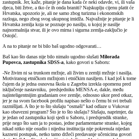
zastupnik. Jer, kaže, pitanje je dana kada će neki odavde, vi, ili vaša
djeca, biti žrtve, a tko će ih onda braniti? Najskuplju cijenu platit će
Hrvatska, upozorio je, ali ne samo zbog turizma i ekonomskih
razloga, nego zbog svog ukupnog imidža. Najvažnije je pitanje je li
Hrvatska zemlja koja se poznaje po nasilju, u kojoj je nasilje
najnormalnija stvar, ili je ovo mirna i sigurna zemlja-zaključio je
Ostojić.
A na to pitanje ne bi bilo baš ugodno odgovarati…
Baš kao što danas nije bilo nimalo ugodno slušati
Milorada
Pupovca, zastupnika SDSS-a
, kako govori u Saboru:
-Ne živim ni sa trunkom mržnje, ali živim u zemlji mržnje i nasilja.
Motiviranog etničkom mržnjom i etničkim nasiljem. I kad još k tome
čujem da je jedna osnovna škola u Zagrebu izrekla opomenu pred
isključenje nastavniku, predsjedniku MENSA-e, dakle, među
najinteligentnijim građaniam ove zemlje, odnosno ukor pred otkaz,
jer je na svom facebook profilu napisao nešto o čemu bi svi trebali
razmišljati. A što je to što slušaju “osmaši” kad odlaze u Vukovar
kao obavezni program? Što je to što slušaju? Slušaju, naprimjer, da
je jedan od zastupnika koji sjedi u Saboru, i predsjendik stranke,
prije nego što sam ja to postao, jedne parlamentarne stranke, kojeg
nikad nitko nije osudio i nijedna institucija nije pokrenula nijedan
kazneni postupak, netko tamo držeći predavanje učenicima govori