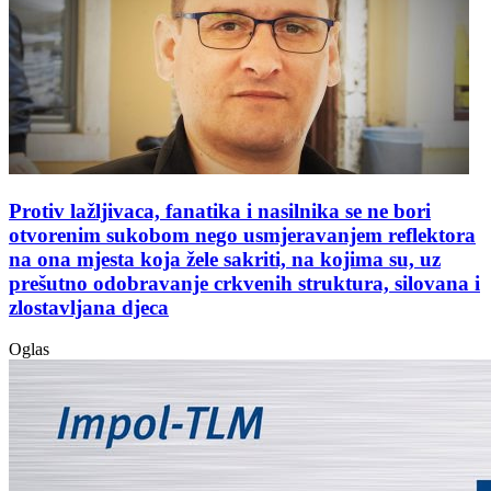
Protiv lažljivaca, fanatika i nasilnika se ne bori
otvorenim sukobom nego usmjeravanjem reflektora
na ona mjesta koja žele sakriti, na kojima su, uz
prešutno odobravanje crkvenih struktura, silovana i
zlostavljana djeca
Oglas