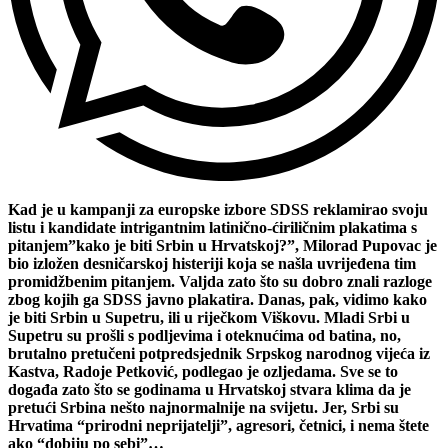
Kad je u kampanji za europske izbore SDSS reklamirao svoju
listu i kandidate intrigantnim latinično-ćiriličnim plakatima s
pitanjem”kako je biti Srbin u Hrvatskoj?”, Milorad Pupovac je
bio izložen desničarskoj histeriji koja se našla uvrijeđena tim
promidžbenim pitanjem. Valjda zato što su dobro znali razloge
zbog kojih ga SDSS javno plakatira. Danas, pak, vidimo kako
je biti Srbin u Supetru, ili u riječkom Viškovu. Mladi Srbi u
Supetru su prošli s podljevima i oteknućima od batina, no,
brutalno pretučeni potpredsjednik Srpskog narodnog vijeća iz
Kastva, Radoje Petković, podlegao je ozljedama.
Sve se to
događa zato što se godinama u Hrvatskoj stvara klima da je
pretući Srbina nešto najnormalnije na svijetu. Jer, Srbi su
Hrvatima “prirodni neprijatelji”, agresori, četnici, i nema štete
ako “dobiju po sebi”…