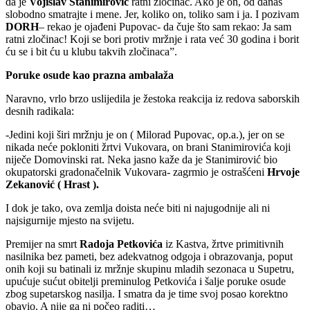
da je
Vojislav Stanimirović
ratni zločinac. Ako je on, od danas
slobodno smatrajte i mene. Jer, koliko on, toliko sam i ja. I pozivam
DORH
– rekao je ojađeni Pupovac- da čuje što sam rekao: Ja sam
ratni zločinac! Koji se bori protiv mržnje i rata već 30 godina i borit
ću se i bit ću u klubu takvih zločinaca”.
Poruke osude kao prazna ambalaža
Naravno, vrlo brzo uslijedila je žestoka reakcija iz redova saborskih
desnih radikala:
-Jedini koji širi mržnju je on ( Milorad Pupovac, op.a.), jer on se
nikada neće pokloniti žrtvi Vukovara, on brani Stanimirovića koji
niječe Domovinski rat. Neka jasno kaže da je Stanimirović bio
okupatorski gradonačelnik Vukovara- zagrmio je ostrašćeni
Hrvoje
Zekanović ( Hrast ).
I dok je tako, ova zemlja doista neće biti ni najugodnije ali ni
najsigurnije mjesto na svijetu.
Premijer na smrt
Radoja Petkovića
iz Kastva, žrtve primitivnih
nasilnika bez pameti, bez adekvatnog odgoja i obrazovanja, poput
onih koji su batinali iz mržnje skupinu mladih sezonaca u Supetru,
upućuje sućut obitelji preminulog Petkovića i šalje poruke osude
zbog supetarskog nasilja. I smatra da je time svoj posao korektno
obavio. A nije ga ni počeo raditi…