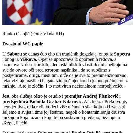
Ranko Ostojić (Foto: Vlada RH)
Dvoslojni WC papir
U
Saboru
se danas čuo eho tih tragičnih događaja, onog iz
Supetra
i onog iz
Viškova
. Opet se upozorava iz oporbenih redova, a
osporava iz desničarskih, ideološki bliskih vlasti. Jedni apeliraju na
sve da otvore oči pred terorom nasilnika i da se suočimo s
posljedicama, drugi, međutim, drže da je sve to predimenzionirano,
relativiziraju nasilje i bagateliziraju činjenicu da je ono počinjeno iz
mržnje. A to je zločin. I to motiviran nacionalnom netrpeljivošću.
Jest, oba slučaja oštro je osudio i
premijer Andrej Plenković
i
predsjednica Kolinda Grabar Kitarović
. Ali, kako? Preko volje,
neuvjerljivo, reda radi, vodeći više računa o slici koju o Hrvatskoj
šaljemo u svijet i time joj štetimo, negoli o kontaminiranju društva
mržnjom koja razara i koju treba sustavno i predano, bez fige u
džepu, liječiti.
O tome je danas u
Saboru
govorio i
Ranko Ostojić, zastupnik