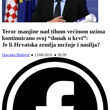
Teror manjine nad tihom većinom uzima
kontinuirano svoj “danak u krvi”:
Je li Hrvatska zemlja mržnje i nasilja?
Davorka Blažević
●
12/06/2019 ● 20:39