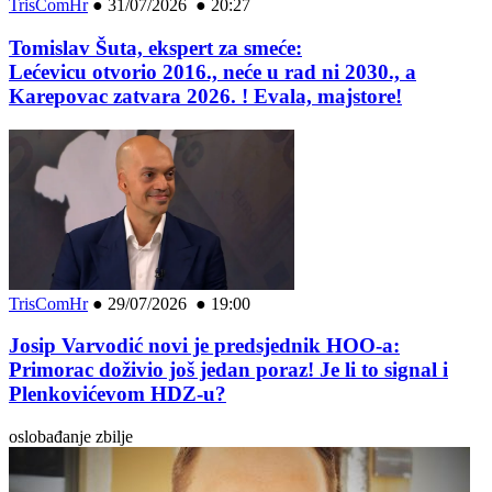
TrisComHr
●
31/07/2026 ● 20:27
Tomislav Šuta, ekspert za smeće:
Lećevicu otvorio 2016., neće u rad ni 2030., a
Karepovac zatvara 2026. ! Evala, majstore!
TrisComHr
●
29/07/2026 ● 19:00
Josip Varvodić novi je predsjednik HOO-a:
Primorac doživio još jedan poraz! Je li to signal i
Plenkovićevom HDZ-u?
oslobađanje zbilje