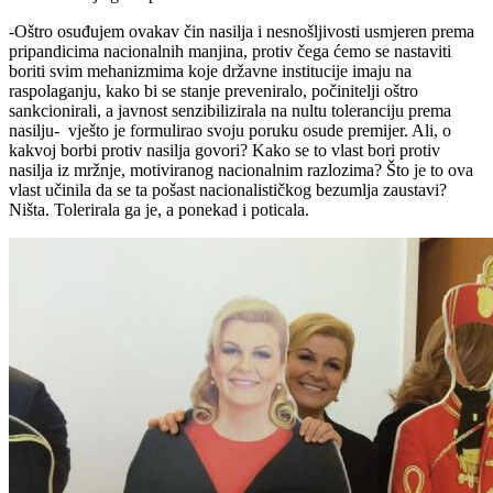
-Oštro osuđujem ovakav čin nasilja i nesnošljivosti usmjeren prema
pripandicima nacionalnih manjina, protiv čega ćemo se nastaviti
boriti svim mehanizmima koje državne institucije imaju na
raspolaganju, kako bi se stanje preveniralo, počinitelji oštro
sankcionirali, a javnost senzibilizirala na nultu toleranciju prema
nasilju- vješto je formulirao svoju poruku osude premijer. Ali, o
kakvoj borbi protiv nasilja govori? Kako se to vlast bori protiv
nasilja iz mržnje, motiviranog nacionalnim razlozima? Što je to ova
vlast učinila da se ta pošast nacionalističkog bezumlja zaustavi?
Ništa. Tolerirala ga je, a ponekad i poticala.