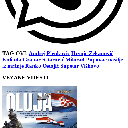
TAG-OVI:
Andrej Plenković
Hrvoje Zekanović
Kolinda Grabar Kitarović
Milorad Pupovac
nasilje
iz mržnje
Ranko Ostojić
Supetar
Viškovo
VEZANE VIJESTI