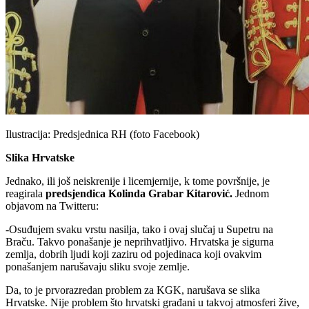
Ilustracija: Predsjednica RH (foto Facebook)
Slika Hrvatske
Jednako, ili još neiskrenije i licemjernije, k tome površnije, je
reagirala
predsjendica Kolinda Grabar Kitarović.
Jednom
objavom na Twitteru:
-Osuđujem svaku vrstu nasilja, tako i ovaj slučaj u Supetru na
Braču. Takvo ponašanje je neprihvatljivo. Hrvatska je sigurna
zemlja, dobrih ljudi koji zaziru od pojedinaca koji ovakvim
ponašanjem narušavaju sliku svoje zemlje.
Da, to je prvorazredan problem za KGK, narušava se slika
Hrvatske. Nije problem što hrvatski građani u takvoj atmosferi žive,