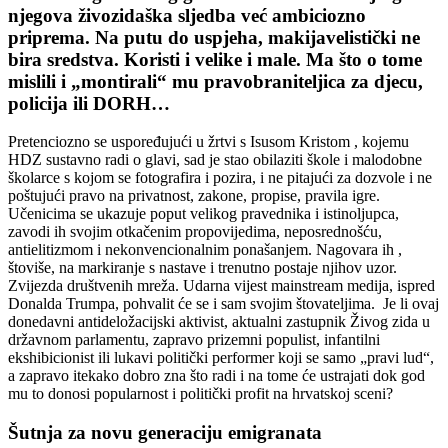
njegova živozidaška sljedba već ambiciozno
priprema. Na putu do uspjeha, makijavelistički ne
bira sredstva. Koristi i velike i male. Ma što o tome
mislili i „montirali“ mu pravobraniteljica za djecu,
policija ili DORH…
Pretenciozno se uspoređujući u žrtvi s Isusom Kristom , kojemu
HDZ sustavno radi o glavi, sad je stao obilaziti škole i malodobne
školarce s kojom se fotografira i pozira, i ne pitajući za dozvole i ne
poštujući pravo na privatnost, zakone, propise, pravila igre.
Učenicima se ukazuje poput velikog pravednika i istinoljupca,
zavodi ih svojim otkačenim propovijedima, neposrednošću,
antielitizmom i nekonvencionalnim ponašanjem. Nagovara ih ,
štoviše, na markiranje s nastave i trenutno postaje njihov uzor.
Zvijezda društvenih mreža. Udarna vijest mainstream medija, ispred
Donalda Trumpa, pohvalit će se i sam svojim štovateljima. Je li ovaj
donedavni antideložacijski aktivist, aktualni zastupnik Živog zida u
državnom parlamentu, zapravo prizemni populist, infantilni
ekshibicionist ili lukavi politički performer koji se samo „pravi lud“,
a zapravo itekako dobro zna što radi i na tome će ustrajati dok god
mu to donosi popularnost i politički profit na hrvatskoj sceni?
Šutnja za novu generaciju emigranata