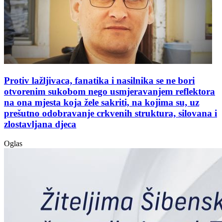
Protiv lažljivaca, fanatika i nasilnika se ne bori
otvorenim sukobom nego usmjeravanjem reflektora
na ona mjesta koja žele sakriti, na kojima su, uz
prešutno odobravanje crkvenih struktura, silovana i
zlostavljana djeca
Oglas