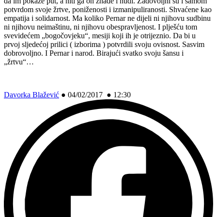
da im pokaže put, a niti ga on znade i nudi. Zadovoljni su i samom
potvrdom svoje žrtve, poniženosti i izmanipuliranosti. Shvaćene kao
empatija i solidarnost. Ma koliko Pernar ne dijeli ni njihovu sudbinu
ni njihovu neimaštinu, ni njihovu obespravljenost. I plješću tom
svevidećem „bogočovjeku“, mesiji koji ih je otrijeznio. Da bi u
prvoj sljedećoj prilici ( izborima ) potvrdili svoju ovisnost. Sasvim
dobrovoljno. I Pernar i narod. Birajući svatko svoju šansu i
„žrtvu“…
Davorka Blažević
●
04/02/2017 ● 12:30