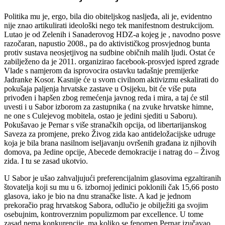
Politika mu je, ergo, bila dio obiteljskog nasljeđa, ali je, evidentno
nije znao artikulirati ideološki nego tek manifestnom destrukcijom.
Lutao je od Zelenih i Sanaderovog HDZ-a kojeg je , navodno posve
razočaran, napustio 2008., pa do aktivističkog prosvjednog bunta
protiv sustava neosjetjivog na sudbine običnih malih ljudi. Ostat će
zabilježeno da je 2011. organizirao facebook-prosvjed ispred zgrade
Vlade s namjerom da isprovocira ostavku tadašnje premijerke
Jadranke Kosor. Kasnije će u svom civilnom aktivizmu eskalirati do
pokušaja paljenja hrvatske zastave u Osijeku, bit će više puta
privođen i hapšen zbog remećenja javnog reda i mira, a taj će stil
uvesti i u Sabor izborom za zastupnika ( na zvuke hrvatske himne,
ne one s Culejevog mobitela, ostao je jedini sjediti u Saboru).
Pokušavao je Pernar s više stranačkih opcija, od libertarijanskog
Saveza za promjene, preko Živog zida kao antideložacijske udruge
koja je bila brana nasilnom iseljavanju ovršenih građana iz njihovih
domova, pa Jedine opcije, Abecede demokracije i natrag do – Živog
zida. I tu se zasad ukotvio.
U Sabor je ušao zahvaljujući preferencijalnim glasovima egzaltiranih
štovatelja koji su mu u 6. izbornoj jedinici poklonili čak 15,66 posto
glasova, iako je bio na dnu stranačke liste. A kad je jednom
prekoračio prag hrvatskog Sabora, odlučio je obilježiti ga svojim
osebujnim, kontroverznim populizmom par excellence. U tome
zasad nema konkurencije, ma koliko se fenomen Pernar izučavao