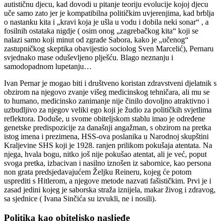
autističnu djecu, kad dovodi u pitanje teoriju evolucije kojoj djecu
uče samo zato jer je kompatibilna političkim uvjerenjima, kad brblja
o nastanku kita i „kravi koja je ušla u vodu i dobila neki sonar“ , a
fosilnih ostataka nigdje ( osim onog „zagrebačkog kita“ koji se
nalazi samo koji minut od zgrade Sabora, kako je „učenog“
zastupničkog skeptika obavijestio sociolog Sven Marcelić), Pernaru
svjednako mase oduševljeno plješću. Blago neznanju i
samodopadnom lupetanju…
Ivan Pernar je mogao biti i društveno koristan zdravstveni djelatnik s
obzirom na njegovo zvanje višeg medicinskog tehničara, ali mu se
to humano, medicinsko zanimanje nije činilo dovoljno atraktivno i
uzbudljivo za njegov veliki ego koji je žudio za političkih svjetlima
reflektora. Doduše, u svome obiteljskom stablu imao je određene
genetske predispozicije za današnji angažman, s obzirom na pretka
istog imena i prezimena, HSS-ova poslanika u Narodnoj skupštini
Kraljevine SHS koji je 1928. ranjen prilikom pokušaja atentata. Na
njega, hvala bogu, nitko još nije pokušao atentat, ali je već, poput
svoga pretka, izbacivan i nasilno iznošen iz sabornice, kao persona
non grata predsjedavajućem Željku Reineru, kojeg će potom
usprediti s Hitlerom, a njegove metode nazvati fašističkim. Prvi je i
zasad jedini kojeg je saborska straža iznijela, makar živog i zdravog,
sa sjednice ( Ivana Sinčića su izvukli, ne i nosili).
Politika kao obiteljsko nasljeđe