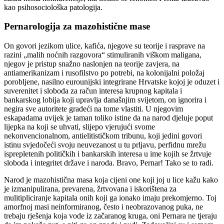
kao psihosociološka patologija.
Pernarologija za mazohistične mase
On govori jezikom ulice, kafića, njegove su teorije i rasprave na
razini „malih noćnih razgovora“ stimuliranih viškom maligana,
njegov je pristup snažno naslonjen na teorije zavjera, na
antiamerikanizam i rusofilstvo po potrebi, na kolonijalni položaj
porobljene, nasilno eurounijski integrirane Hrvatske kojoj je oduzet i
suverenitet i sloboda za račun interesa krupnog kapitala i
bankarskog lobija koji upravlja današnjim svijetom, on ignorira i
negira sve autoritete gradeći na tome vlastiti. U njegovim
eskapadama uvijek je taman toliko istine da na narod djeluje poput
lijepka na koji se uhvati, slijepo vjerujući svome
nekonvencionalnom, antielitističkom tribunu, koji jedini govori
istinu svjedočeći svoju neuvezanost u tu prljavu, perfidnu mrežu
isprepletenih političkih i bankarskih interesa u ime kojih se žrtvuje
sloboda i integritet države i naroda. Bravo, Pernar! Tako se to radi.
Narod je mazohistična masa koja cijeni one koji joj u lice kažu kako
je izmanipulirana, prevarena, žrtvovana i iskorištena za
mulitipliciranje kapitala onih koji ga ionako imaju prekomjerno. Toj
amorfnoj masi neinformiranog, često i neobrazovanog puka, ne
trebaju rješenja koja vode iz začaranog kruga, oni Pernara ne tjeraju