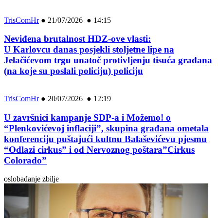
TrisComHr
●
21/07/2026 ● 14:15
Neviđena brutalnost HDZ-ove vlasti:
U Karlovcu danas posjekli stoljetne lipe na
Jelačićevom trgu unatoč protivljenju tisuća građana
(na koje su poslali policiju) policiju
TrisComHr
●
20/07/2026 ● 12:19
U završnici kampanje SDP-a i Možemo! o
“Plenkovićevoj inflaciji”, skupina građana ometala
konferenciju puštajući kultnu Balaševićevu pjesmu
“Odlazi cirkus” i od Nervoznog poštara”Cirkus
Colorado”
oslobađanje zbilje