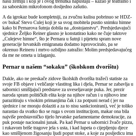
našu zemlju i koji je i ovog trenutka napuštaju – kazao je teatralno i
za saborskim mikrofonom dosljedno zašutio.
A da igrokaz bude kompletniji, za zvučnu kulisu pobrinuo se HDZ-
ov bukač Stevo Culej koji je sa svog mobitela pustio snimku himne
kako bi Pernarova šutnja dobila na „dostojanstvu“. Predsjedavajući
sjednice Željko Reiner glasno je konstatirao kako ne čuje taktove
„Culejeve himne“, što je Pernara u šutnji i pijetetu spram nove
generacije hrvatskih emigranata dodatno isprovociralo, pa se
okrenuo Reineru i mrtvo ozbiljno zatražio: Molim predsjedavajućeg
da me ne ometa u izlaganju.
Pernar u našem “sokaku” (školskom dvorištu)
Dakle, ako ne preskače zidove školskih dvorišta tražeći statiste za
svoje FB objave i veličanje vlastitog lika i djela, Pernar se zabavlja u
sabornici smišljajući predstave za uveseljavanje puka. Jer, prezir
naroda spram političkih elita koje na njihov račun i u njihovo ime
parazitiraju s visokim primanjima čak i za potpuni nerad ( jer na
sjednice i ne moraju dolaziti a za to nisu sankcionirani), već je toliko
narastao da svatko tko se ruga s ovom institucijom, makar ona bila
najviše predstavničko tijelo hrvatske parlamentarne demokracije, za
puk postaje nacionalni junak. Pa kad Pernar u sabornici žvače pizzu,
i rukavom briše tragove jela s usta, i kad lupeta o cijepljenju djece
kao smišljenom žigosanju ljudi poput stoke, a koje za posljedicu ima