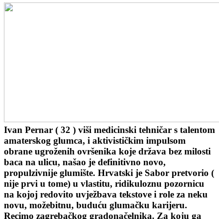
Ivan Pernar ( 32 ) viši medicinski tehničar s talentom
amaterskog glumca, i aktivističkim impulsom
obrane ugroženih ovršenika koje država bez milosti
baca na ulicu, našao je definitivno novo,
propulzivnije glumište. Hrvatski je Sabor pretvorio (
nije prvi u tome) u vlastitu, ridikuloznu pozornicu
na kojoj redovito uvježbava tekstove i role za neku
novu, možebitnu, buduću glumačku karijeru.
Recimo zagrebačkog gradonačelnika. Za koju ga