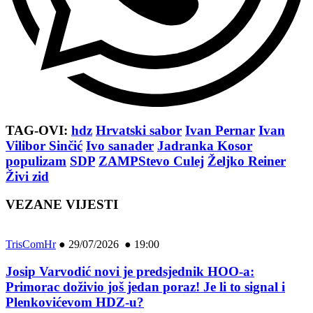
TAG-OVI:
hdz
Hrvatski sabor
Ivan Pernar
Ivan
Vilibor Sinčić
Ivo sanader
Jadranka Kosor
populizam
SDP
ZAMPStevo Culej
Željko Reiner
Živi zid
VEZANE VIJESTI
TrisComHr
●
29/07/2026 ● 19:00
Josip Varvodić novi je predsjednik HOO-a:
Primorac doživio još jedan poraz! Je li to signal i
Plenkovićevom HDZ-u?