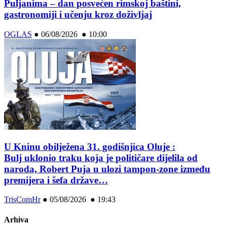
Puljanima – dan posvećen rimskoj baštini,
gastronomiji i učenju kroz doživljaj
OGLAS
●
06/08/2026 ● 10:00
U Kninu obilježena 31. godišnjica Oluje :
Bulj uklonio traku koja je političare dijelila od
naroda, Robert Puja u ulozi tampon-zone između
premijera i šefa države…
TrisComHr
●
05/08/2026 ● 19:43
Arhiva