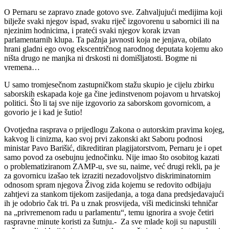
O Pernaru se zapravo znade gotovo sve. Zahvaljujući medijima koji
bilježe svaki njegov ispad, svaku riječ izgovorenu u sabornici ili na
njezinim hodnicima, i prateći svaki njegov korak izvan
parlamentarnih klupa. Ta pažnja javnosti koja ne jenjava, obilato
hrani gladni ego ovog ekscentričnog narodnog deputata kojemu ako
ništa drugo ne manjka ni drskosti ni domišljatosti. Bogme ni
vremena…
U samo tromjesečnom zastupničkom stažu skupio je cijelu zbirku
saborskih eskapada koje ga čine jedinstvenom pojavom u hrvatskoj
politici. Što li taj sve nije izgovorio za saborskom govornicom, a
govorio je i kad je šutio!
Ovotjedna rasprava o prijedlogu Zakona o autorskim pravima kojeg,
kakvog li cinizma, kao svoj prvi zakonski akt Saboru podnosi
ministar Pavo Barišić, dikreditiran plagijatorstvom, Pernaru je i opet
samo povod za osebujnu jednočinku. Nije imao što osobitog kazati
o problematiziranom ZAMP-u, sve su, naime, već drugi rekli, pa je
za govornicu izašao tek izraziti nezadovoljstvo diskriminatornim
odnosom spram njegova Živog zida kojemu se redovito odbijaju
zahtjevi za stankom tijekom zasijedanja, a toga dana predsjedavajući
ih je odobrio čak tri. Pa u znak prosvijeda, viši medicinski tehničar
na „privremenom radu u parlamentu“, temu ignorira a svoje četiri
raspravne minute koristi za šutnju.- Za sve mlade koji su napustili