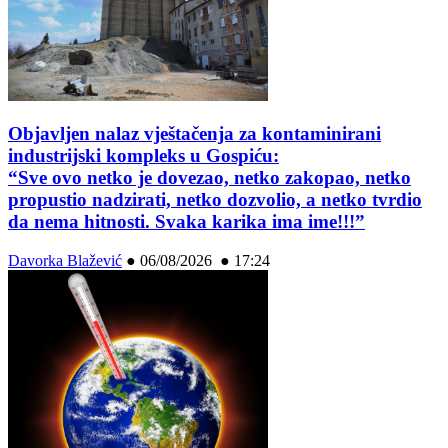
Objavljen nalaz vještačenja za kontaminirani
industrijski kompleks u Gospiću:
“Sve ovo netko je dovezao, netko zakopao, netko
propustio nadzirati, netko dozvolio, a netko tvrdio
da nema hitnosti. Svaka karika ima ime!!!”
Davorka Blažević
●
06/08/2026 ● 17:24