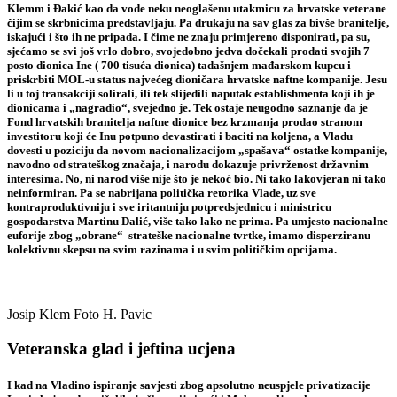
Klemm i Đakić kao da vode neku neoglašenu utakmicu za hrvatske veterane
čijim se skrbnicima predstavljaju. Pa drukaju na sav glas za bivše branitelje,
iskajući i što ih ne pripada. I čime ne znaju primjereno disponirati, pa su,
sjećamo se svi još vrlo dobro, svojedobno jedva dočekali prodati svojih 7
posto dionica Ine ( 700 tisuća dionica) tadašnjem mađarskom kupcu i
priskrbiti MOL-u status najvećeg dioničara hrvatske naftne kompanije. Jesu
li u toj transakciji solirali, ili tek slijedili naputak establishmenta koji ih je
dionicama i „nagradio“, svejedno je. Tek ostaje neugodno saznanje da je
Fond hrvatskih branitelja naftne dionice bez krzmanja prodao stranom
investitoru koji će Inu potpuno devastirati i baciti na koljena, a Vladu
dovesti u poziciju da novom nacionalizacijom „spašava“ ostatke kompanije,
navodno od strateškog značaja, i narodu dokazuje privrženost državnim
interesima. No, ni narod više nije što je nekoć bio. Ni tako lakovjeran ni tako
neinformiran. Pa se nabrijana politička retorika Vlade, uz sve
kontraproduktivniju i sve iritantniju potpredsjednicu i ministricu
gospodarstva Martinu Dalić, više tako lako ne prima. Pa umjesto nacionalne
euforije zbog „obrane“ strateške nacionalne tvrtke, imamo disperziranu
kolektivnu skepsu na svim razinama i u svim političkim opcijama.
Josip Klem Foto H. Pavic
Veteranska glad i jeftina ucjena
I kad na Vladino ispiranje savjesti zbog apsolutno neuspjele privatizacije