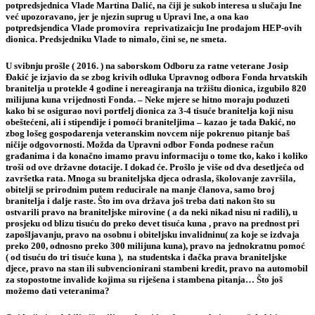
potpredsjednica Vlade Martina Dalić, na čiji je sukob interesa u slučaju Ine
već upozoravano, jer je njezin suprug u Upravi Ine, a ona kao
potpredsjendica Vlade promovira reprivatizaicju Ine prodajom HEP-ovih
dionica. Predsjedniku Vlade to nimalo, čini se, ne smeta.
U svibnju prošle ( 2016. ) na saborskom Odboru za ratne veterane Josip
Đakić je izjavio da se zbog krivih odluka Upravnog odbora Fonda hrvatskih
branitelja u protekle 4 godine i nereagiranja na tržištu dionica, izgubilo 820
milijuna kuna vrijednosti Fonda. – Neke mjere se hitno moraju poduzeti
kako bi se osigurao novi portfelj dionica za 3-4 tisuće branitelja koji nisu
obeštećeni, ali i stipendije i pomoći braniteljima – kazao je tada Đakić, no
zbog lošeg gospodarenja veteranskim novcem nije pokrenuo pitanje baš
ničije odgovornosti. Možda da Upravni odbor Fonda podnese račun
građanima i da konačno imamo pravu informaciju o tome tko, kako i koliko
troši od ove državne dotacije. I dokad će. Prošlo je više od dva desetljeća od
završetka rata. Mnoga su braniteljska djeca odrasla, školovanje završila,
obitelji se prirodnim putem reducirale na manje članova, samo broj
branitelja i dalje raste. Što im ova država još treba dati nakon što su
ostvarili pravo na braniteljske mirovine ( a da neki nikad nisu ni radili), u
prosjeku od blizu tisuću do preko devet tisuća kuna , pravo na prednost pri
zapošljavanju, pravo na osobnu i obiteljsku invalidninu( za koje se izdvaja
preko 200, odnosno preko 300 milijuna kuna), pravo na jednokratnu pomoć
( od tisuću do tri tisuće kuna ), na studentska i đačka prava braniteljske
djece, pravo na stan ili subvencionirani stambeni kredit, pravo na automobil
za stopostotne invalide kojima su riješena i stambena pitanja… Što još
možemo dati veteranima?