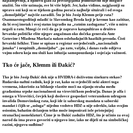
najzahtjevniji, a njihovu glad za privilegijama jednostavno nije moguće
utažiti. Što više uzimaju, sve bi više htjeli. Jer, kako vidimo, najglasniji su
upravo oni koji su se tijekom godina poraća najbolje situirali i od svoga
„domoljublja“ najviše zaradili. Što je bio Josip Klemm prije rata?
Osamnaestogodišnji mladić iz Slavonskog Broda koji je krenuo kao zaštitar,
da bi svoj imetak i svoj status izgradio na „ratnim zaslugama“, više u miru
negoli u ratu. Mnogi će reći da ga je zapravo katapultirao u društvo
hrvatske političke elite njegov angažman oko dočeka generala Ante
Gotovine i Mladena Markača nakon oslobađajućih haaških presuda. Čisti
hrvatski folklor. Time se upisao u registar osvjedočenih „nacionalnih
junaka“ i neupitnih „domoljuba“ , pa zato, valjda, i danas rado odijeva
vojnu odoru koja mu služi kao infuzija samopouzdanja i osjećaja važnosti.
Tko će jače, Klemm ili Đakić?
Tko je bio Josip Đakić dok nije u HVIDRA-i doživotnu sinekuru stekao?
Rudarsko-naftni radnik, koji je rat, kako su svjedočili neki akteri toga
vremena, iskoristio za bildanje vlastite moći na sijanju straha među
građanima srpske nacionalnosti na virovitičkom području. Danas je alfa i
omega u Virovitici, čovjek koji doslovce gospodari veteranskom udrugom
invalida Domovinskog rata, koji ide iz saborskog mandata u saborski
mandat i čijih se „usluga“ nijedno vodstvo HDZ-a nije odreklo, iako svojim
osionim, bahatim držanjem teško može imponirati iole pristojnijoj
stranačkoj nomeklaturi. Čime je to Đakić zadužio HDZ, što je učinio za ovaj
narod da ima pravo govoriti u njegovo ime, iako ne dijeli ni na simboličkoj
razini, njegovu sudbinu?