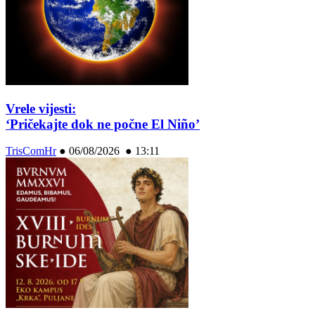
Vrele vijesti:
‘Pričekajte dok ne počne El Niño’
TrisComHr
●
06/08/2026 ● 13:11