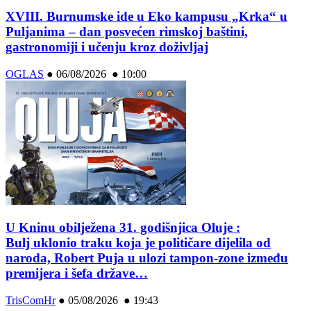
XVIII. Burnumske ide u Eko kampusu „Krka“ u
Puljanima – dan posvećen rimskoj baštini,
gastronomiji i učenju kroz doživljaj
OGLAS
●
06/08/2026 ● 10:00
U Kninu obilježena 31. godišnjica Oluje :
Bulj uklonio traku koja je političare dijelila od
naroda, Robert Puja u ulozi tampon-zone između
premijera i šefa države…
TrisComHr
●
05/08/2026 ● 19:43