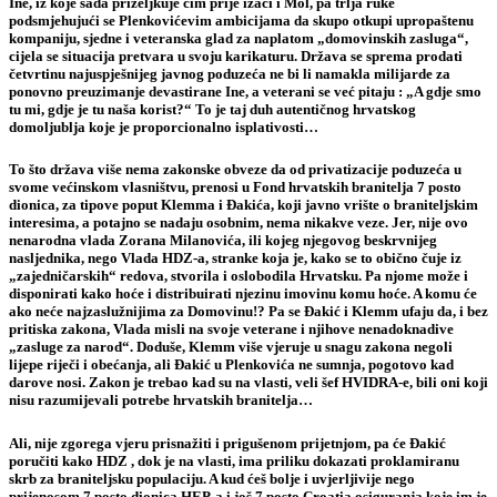
Ine, iz koje sada priželjkuje čim prije izaći i Mol, pa trlja ruke
podsmjehujući se Plenkovićevim ambicijama da skupo otkupi upropaštenu
kompaniju, sjedne i veteranska glad za naplatom „domovinskih zasluga“,
cijela se situacija pretvara u svoju karikaturu. Država se sprema prodati
četvrtinu najuspješnijeg javnog poduzeća ne bi li namakla milijarde za
ponovno preuzimanje devastirane Ine, a veterani se već pitaju : „A gdje smo
tu mi, gdje je tu naša korist?“ To je taj duh autentičnog hrvatskog
domoljublja koje je proporcionalno isplativosti…
To što država više nema zakonske obveze da od privatizacije poduzeća u
svome većinskom vlasništvu, prenosi u Fond hrvatskih branitelja 7 posto
dionica, za tipove poput Klemma i Đakića, koji javno vrište o braniteljskim
interesima, a potajno se nadaju osobnim, nema nikakve veze. Jer, nije ovo
nenarodna vlada Zorana Milanovića, ili kojeg njegovog beskrvnijeg
nasljednika, nego Vlada HDZ-a, stranke koja je, kako se to obično čuje iz
„zajedničarskih“ redova, stvorila i oslobodila Hrvatsku. Pa njome može i
disponirati kako hoće i distribuirati njezinu imovinu komu hoće. A komu će
ako neće najzaslužnijima za Domovinu!? Pa se Đakić i Klemm ufaju da, i bez
pritiska zakona, Vlada misli na svoje veterane i njihove nenadoknadive
„zasluge za narod“. Doduše, Klemm više vjeruje u snagu zakona negoli
lijepe riječi i obećanja, ali Đakić u Plenkovića ne sumnja, pogotovo kad
darove nosi. Zakon je trebao kad su na vlasti, veli šef HVIDRA-e, bili oni koji
nisu razumijevali potrebe hrvatskih branitelja…
Ali, nije zgorega vjeru prisnažiti i prigušenom prijetnjom, pa će Đakić
poručiti kako HDZ , dok je na vlasti, ima priliku dokazati proklamiranu
skrb za braniteljsku populaciju. A kud ćeš bolje i uvjerljivije nego
prijenosom 7 posto dionica HEP-a i još 7 posto Croatia osiguranja koje im je