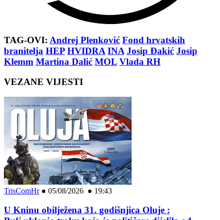
TAG-OVI:
Andrej Plenković
Fond hrvatskih
branitelja
HEP
HVIDRA
INA
Josip Đakić
Josip
Klemm
Martina Dalić
MOL
Vlada RH
VEZANE VIJESTI
TrisComHr
●
05/08/2026 ● 19:43
U Kninu obilježena 31. godišnjica Oluje :