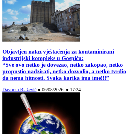
Objavljen nalaz vještačenja za kontaminirani
industrijski kompleks u Gospiću:
“Sve ovo netko je dovezao, netko zakopao, netko
propustio nadzirati, netko dozvolio, a netko tvrdio
da nema hitnosti. Svaka karika ima ime!!!”
Davorka Blažević
●
06/08/2026 ● 17:24