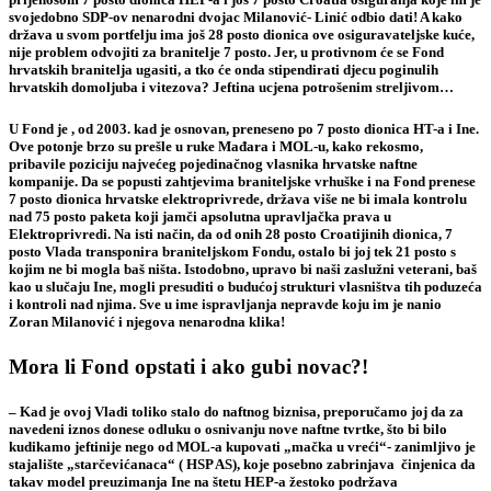
svojedobno SDP-ov nenarodni dvojac Milanović- Linić odbio dati! A kako
država u svom portfelju ima još 28 posto dionica ove osiguravateljske kuće,
nije problem odvojiti za branitelje 7 posto. Jer, u protivnom će se Fond
hrvatskih branitelja ugasiti, a tko će onda stipendirati djecu poginulih
hrvatskih domoljuba i vitezova? Jeftina ucjena potrošenim streljivom…
U Fond je , od 2003. kad je osnovan, preneseno po 7 posto dionica HT-a i Ine.
Ove potonje brzo su prešle u ruke Mađara i MOL-u, kako rekosmo,
pribavile poziciju najvećeg pojedinačnog vlasnika hrvatske naftne
kompanije. Da se popusti zahtjevima braniteljske vrhuške i na Fond prenese
7 posto dionica hrvatske elektroprivrede, država više ne bi imala kontrolu
nad 75 posto paketa koji jamči apsolutna upravljačka prava u
Elektroprivredi. Na isti način, da od onih 28 posto Croatijinih dionica, 7
posto Vlada transponira braniteljskom Fondu, ostalo bi joj tek 21 posto s
kojim ne bi mogla baš ništa. Istodobno, upravo bi naši zaslužni veterani, baš
kao u slučaju Ine, mogli presuditi o budućoj strukturi vlasništva tih poduzeća
i kontroli nad njima. Sve u ime ispravljanja nepravde koju im je nanio
Zoran Milanović i njegova nenarodna klika!
Mora li Fond opstati i ako gubi novac?!
– Kad je ovoj Vladi toliko stalo do naftnog biznisa, preporučamo joj da za
navedeni iznos donese odluku o osnivanju nove naftne tvrtke, što bi bilo
kudikamo jeftinije nego od MOL-a kupovati „mačka u vreći“- zanimljivo je
stajalište „starčevićanaca“ ( HSP AS), koje posebno zabrinjava činjenica da
takav model preuzimanja Ine na štetu HEP-a žestoko podržava