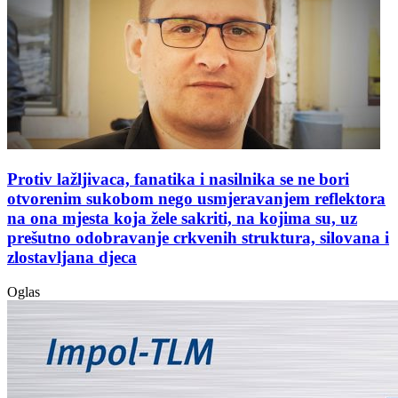
Protiv lažljivaca, fanatika i nasilnika se ne bori
otvorenim sukobom nego usmjeravanjem reflektora
na ona mjesta koja žele sakriti, na kojima su, uz
prešutno odobravanje crkvenih struktura, silovana i
zlostavljana djeca
Oglas