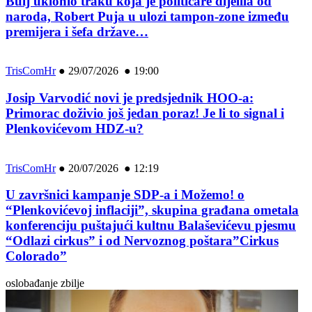
Bulj uklonio traku koja je političare dijelila od
naroda, Robert Puja u ulozi tampon-zone između
premijera i šefa države…
TrisComHr
●
29/07/2026 ● 19:00
Josip Varvodić novi je predsjednik HOO-a:
Primorac doživio još jedan poraz! Je li to signal i
Plenkovićevom HDZ-u?
TrisComHr
●
20/07/2026 ● 12:19
U završnici kampanje SDP-a i Možemo! o
“Plenkovićevoj inflaciji”, skupina građana ometala
konferenciju puštajući kultnu Balaševićevu pjesmu
“Odlazi cirkus” i od Nervoznog poštara”Cirkus
Colorado”
oslobađanje zbilje