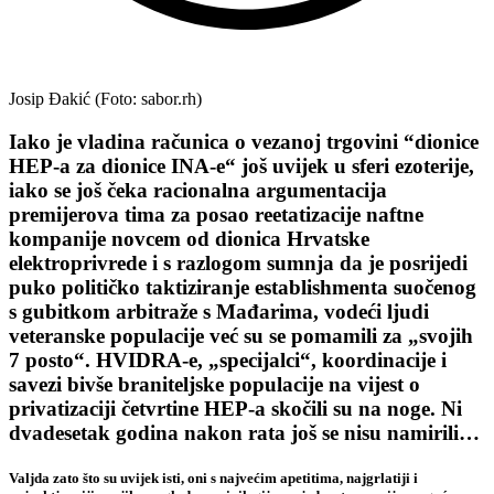
Josip Đakić (Foto: sabor.rh)
Iako je vladina računica o vezanoj trgovini “dionice
HEP-a za dionice INA-e“ još uvijek u sferi ezoterije,
iako se još čeka racionalna argumentacija
premijerova tima za posao reetatizacije naftne
kompanije novcem od dionica Hrvatske
elektroprivrede i s razlogom sumnja da je posrijedi
puko političko taktiziranje establishmenta suočenog
s gubitkom arbitraže s Mađarima, vodeći ljudi
veteranske populacije već su se pomamili za „svojih
7 posto“. HVIDRA-e, „specijalci“, koordinacije i
savezi bivše braniteljske populacije na vijest o
privatizaciji četvrtine HEP-a skočili su na noge. Ni
dvadesetak godina nakon rata još se nisu namirili…
Valjda zato što su uvijek isti, oni s najvećim apetitima, najgrlatiji i