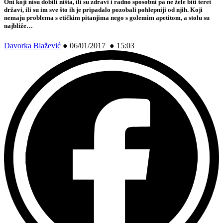
Oni koji nisu dobili ništa, ili su zdravi i radno sposobni pa ne žele biti teret
državi, ili su im sve što ih je pripadalo pozobali pohlepniji od njih. Koji
nemaju problema s etičkim pitanjima nego s golemim apetitom, a stolu su
najbliže…
Davorka Blažević
●
06/01/2017 ● 15:03