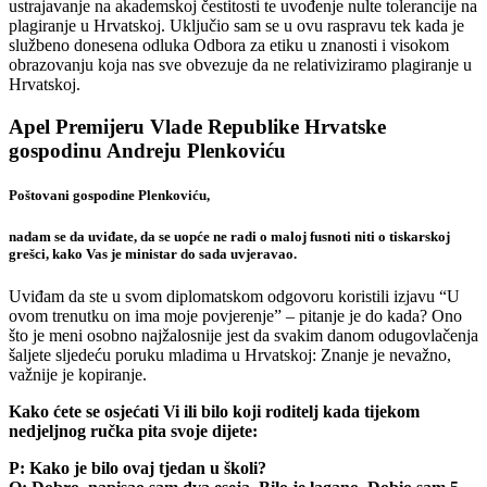
ustrajavanje na akademskoj čestitosti te uvođenje nulte tolerancije na
plagiranje u Hrvatskoj. Uključio sam se u ovu raspravu tek kada je
službeno donesena odluka Odbora za etiku u znanosti i visokom
obrazovanju koja nas sve obvezuje da ne relativiziramo plagiranje u
Hrvatskoj.
Apel Premijeru Vlade Republike Hrvatske
gospodinu Andreju Plenkoviću
Poštovani gospodine Plenkoviću,
nadam se da uviđate, da se uopće ne radi o maloj fusnoti niti o tiskarskoj
grešci, kako Vas je ministar do sada uvjeravao.
Uviđam da ste u svom diplomatskom odgovoru koristili izjavu “U
ovom trenutku on ima moje povjerenje” – pitanje je do kada? Ono
što je meni osobno najžalosnije jest da svakim danom odugovlačenja
šaljete sljedeću poruku mladima u Hrvatskoj: Znanje je nevažno,
važnije je kopiranje.
Kako ćete se osjećati Vi ili bilo koji roditelj kada tijekom
nedjeljnog ručka pita svoje dijete:
P: Kako je bilo ovaj tjedan u školi?