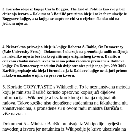
3. Koristio ideje iz knjige
Carla Boggsa
, The End of Politics kao svoje bez
citiranja izvora – Dokument 3 Barišić preuzima ideje i neke formulacije iz
Boggsove knjige, a ta knjiga se uopće ne citira u cijelom članku niti na
jednom mjestu.
4. Nekorektno prisvajao ideje iz knjige
Roberta A. Dahla
, On Democracy
(Yale University Press) – Dokument 4 ukazuje na prenošenja tuđih mišljenja
na nekoliko mjesta bez ikakvog citiranja originalnog izvora. Barišić u
čitavom članku navodi izvor za samo jednu rečenicu preuzetu iz Dahlove
knjige On Democracy, medutim čak dvije stranice prije toga (str. 299-300)
Barišić prepisuje niz ideja i formulacija iz Dahlove knjige ne dajući pritom
nikakvu naznaku o njihovu pravom izvoru.
5. Koristio COPY/PASTE s Wikipedije. To je neznanstvena metoda
koju je ministar Barišić koristio opetovno kopirajući dijelove
informacija s Wikipedije a bez korektnog citiranja originalnih
radova. Takve greške nisu dopuštene studentima na fakultetima niti
znanstvenicima, a pronađene su u ovom radu ministra Barišića u
više navrata:
Dokument 5 – Ministar Barišić prepisuje iz Wikipedije i griješi u
navođenju izvora jer natuknica iz Wikipedije je krivo ukazivala na