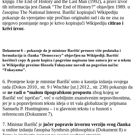
knjigu The End of History and the Last Man (1992), a pravi izvor
tih informacija jest članak “The End of History?” objavljen 1989. u
časopisu The National Interest. Barišić kopirajući Wikipediju
pokazuje da vjerojatno nije pročitao originalni rad i da ne zna za
njegovo postojanje nego je krivo kopirajući Wikipediju
citirao i
krivi izvor.
Dokument 6 – pokazuje da je ministar Barišić preuzeo više podataka i
formulacija iz članka “Democracy” objavljen na Wikipediji. Barišić
korišteći copy & paste
kopira i pogrešno napisano ime autora
jer se u tekstu
iz Wikipedije prezime filozofa Fukuyame navodi na pogrešan način:
“Fukayama”.
6. Promjene koje je ministar Barišić unio u kasnija izdanja svojega
rada (Dokos 2010., str. 9 i Wischke [ur.] 2012., str. 238) pokazuju da
se
ne radi o “malom tipografskom propustu
zbog kojeg se
Barišić već ispričao”, već o ozbiljnim znanstvenim nepravilnostima,
jer je u popravljenom tekstu ideja o tri vala globalizacije pripisana
Samuelu P. Huntingtonu – i u glavnom tekstu i u fusnoti s
referencom (Dokument 7).
7. Ministar Barišić je
jučer popravio izvornu verziju svog članka
u online izdanju časopisa Synthesis philosophica (Dokument 8) o