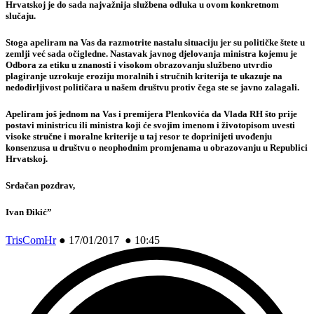
Hrvatskoj
je do sada najvažnija službena odluka u ovom konkretnom
slučaju.
Stoga apeliram na Vas da razmotrite nastalu situaciju jer su političke štete u
zemlji već sada očigledne. Nastavak javnog djelovanja ministra kojemu je
Odbora za etiku u znanosti i visokom obrazovanju službeno utvrdio
plagiranje uzrokuje eroziju moralnih i stručnih kriterija te ukazuje na
nedodirljivost političara u našem društvu protiv čega ste se javno zalagali.
Apeliram još jednom na Vas i premijera Plenkovića da Vlada RH što prije
postavi ministricu ili ministra koji će svojim imenom i životopisom uvesti
visoke stručne i moralne kriterije u taj resor te doprinijeti uvođenju
konsenzusa u društvu o neophodnim promjenama u obrazovanju u Republici
Hrvatskoj.
Srdačan pozdrav,
Ivan Đikić”
TrisComHr
●
17/01/2017 ● 10:45