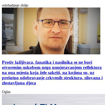
oslobađanje zbilje
Protiv lažljivaca, fanatika i nasilnika se ne bori
otvorenim sukobom nego usmjeravanjem reflektora
na ona mjesta koja žele sakriti, na kojima su, uz
prešutno odobravanje crkvenih struktura, silovana i
zlostavljana djeca
Oglas