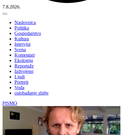
7.8.2026.
Naslovnica
Politika
Gospodarstvo
Kultura
Intervjui
Scena
Komentari
Ekologija
Reportaže
Izdvojeno
Ljudi
Portreti
Voda
oslobađanje zbilje
PISMO