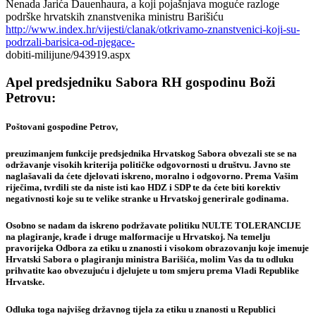
Nenada Jarića Dauenhaura, a koji pojašnjava moguće razloge
podrške hrvatskih znanstvenika ministru Barišiću
http://www.index.hr/vijesti/clanak/otkrivamo-znanstvenici-koji-su-
podrzali-barisica-od-njegace-
dobiti-milijune/943919.aspx
Apel predsjedniku Sabora RH gospodinu Boži
Petrovu:
Poštovani gospodine Petrov,
preuzimanjem funkcije predsjednika Hrvatskog Sabora obvezali ste se na
održavanje visokih kriterija političke odgovornosti u društvu. Javno ste
naglašavali da ćete djelovati iskreno, moralno i odgovorno. Prema Vašim
riječima,
tvrdili ste da niste isti kao HDZ i SDP
te da ćete biti korektiv
negativnosti koje su te velike stranke u Hrvatskoj generirale godinama.
Osobno se nadam da iskreno podržavate politiku NULTE TOLERANCIJE
na
plagiranje, krađe i druge malformacije
u Hrvatskoj. Na temelju
pravorijeka Odbora za etiku u znanosti i visokom obrazovanju koje imenuje
Hrvatski Sabora o plagiranju ministra Barišića, molim Vas da tu odluku
prihvatite kao obvezujuću i djelujete u tom smjeru prema Vladi Republike
Hrvatske.
Odluka toga
najvišeg državnog tijela za etiku u znanosti u Republici