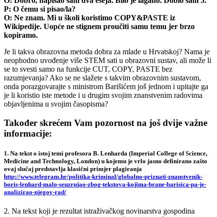
O: Dobro, napisao sam dva eseja. Bilo je lagano. Dobio sam 5.
P: O čemu si pisao/la?
O: Ne znam. Mi u školi koristimo COPY&PASTE iz
Wikipedije. Uopće ne stignem proučiti samu temu jer brzo
kopiramo.
Je li takva obrazovna metoda dobra za mlade u Hrvatskoj? Nama je
neophodno uvođenje više STEM sati u obrazovni sustav, ali može li
se to svesti samo na funkcije CUT, COPY, PASTE bez
razumjevanja? Ako se ne slažete s takvim obrazovnim sustavom,
onda porazgovarajte s ministrom Barišićem još jednom i upitajte ga
je li koristio iste metode i u drugim svojim znanstvenim radovima
objavljenima u svojim časopisma?
Također skrećem Vam pozornost na još dvije važne
informacije:
1. Na tekst o istoj temi profesora B. Lenharda (Imperial College of Science,
Medicine and Technology, London) u kojemu je vrlo jasno definirano zašto
ovaj slučaj predstavlja klasični primjer plagiranja
http://www.telegram.hr/politika-kriminal/globalno-priznati-znanstvenik-
boris-lenhard-malo-seuzrujao-zbog-tekstova-kojima-brane-barisica-pa-je-
analizirao-njegov-rad/
2. Na tekst koji je rezultat istraživačkog novinarstva gospodina