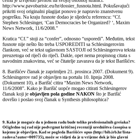
čemu je izvijestio javnost na svojoj osobnoj stranici:
http://www.pavobarisic.eu/hr/dossier_fusnota.html. Pokušavajući
prikriti svoj originalni plagijat ponovo je napravio znanstvenu
pogrešku. Na kraju fusnote dodao je sljedeću referencu: “Cf.
Stephen Schlesinger, ‘Can Democracies be Organized? ‘, Maxim
News Network, 11/6/2008.”
Kratica “Cf.” stoji za “confer”, odnosno “usporedi”. Međutim, tekst
fusnote nije nešto što treba USPOREDITI sa Schlesingerovim
člankom, već se tekst uglavnom SASTOJI od Schlesingerova teksta
preuzetoga od riječi do riječi. Dakle, opet nema propisnog citata s
navodnim znakovima, već se čitatelje zavarava da je tekst Barišićev.
8. Barišićev članak je zaprimljen 21. prosinca 2007. (Dokument 9).
Schlesingerov rad je objavljen na portalu 10. lipnja 2008.
(Dokument 10), a Barišić citira “Maxim News Network,
11/6/2008”. Kako je Barišić uopće mogao citirati Schlesingerov
članak koji je
objavljen pola godine NAKON
što je Barišić
dovršio i poslao svoj članak u Synthesis philosophica?
9. Kako je moguće da u jednom radu bude toliko profesionalnih grešaka?
Očigledno taj rad
nije podvrgnut kritičnoj recenziji uredništva časopisa
u
kojemu je objavljen. Kad se pogleda Barišićev opus (http://bib.irb.hr/lista-
radova?autor=009735), može se vidjeti da je u vrijeme dok je bio glavni