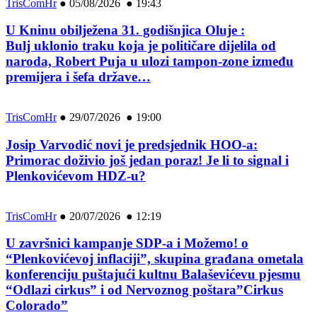
TrisComHr
●
05/08/2026 ● 19:43
U Kninu obilježena 31. godišnjica Oluje :
Bulj uklonio traku koja je političare dijelila od
naroda, Robert Puja u ulozi tampon-zone između
premijera i šefa države…
TrisComHr
●
29/07/2026 ● 19:00
Josip Varvodić novi je predsjednik HOO-a:
Primorac doživio još jedan poraz! Je li to signal i
Plenkovićevom HDZ-u?
TrisComHr
●
20/07/2026 ● 12:19
U završnici kampanje SDP-a i Možemo! o
“Plenkovićevoj inflaciji”, skupina građana ometala
konferenciju puštajući kultnu Balaševićevu pjesmu
“Odlazi cirkus” i od Nervoznog poštara”Cirkus
Colorado”