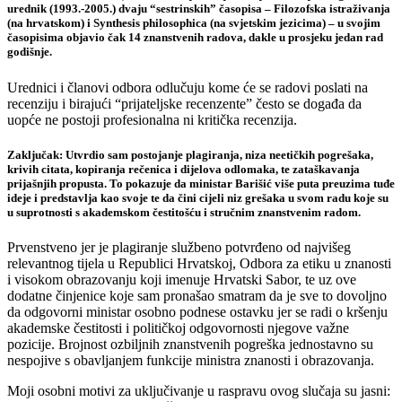
urednik (1993.-2005.) dvaju “sestrinskih” časopisa – Filozofska istraživanja
(na hrvatskom) i Synthesis philosophica (na svjetskim jezicima) – u svojim
časopisima objavio čak 14 znanstvenih radova, dakle u prosjeku jedan rad
godišnje.
Urednici i članovi odbora odlučuju kome će se radovi poslati na
recenziju i birajući “prijateljske recenzente” često se događa da
uopće ne postoji profesionalna ni kritička recenzija.
Zaključak
: Utvrdio sam postojanje plagiranja, niza neetičkih pogrešaka,
krivih citata, kopiranja rečenica i dijelova odlomaka, te zataškavanja
prijašnjih propusta. To pokazuje da ministar Barišić više puta preuzima tuđe
ideje i predstavlja kao svoje te da čini cijeli niz grešaka u svom radu koje su
u suprotnosti s akademskom čestitošću i stručnim znanstvenim radom.
Prvenstveno jer je plagiranje službeno potvrđeno od najvišeg
relevantnog tijela u Republici Hrvatskoj, Odbora za etiku u znanosti
i visokom obrazovanju koji imenuje Hrvatski Sabor, te uz ove
dodatne činjenice koje sam pronašao smatram da je sve to dovoljno
da odgovorni ministar osobno podnese ostavku jer se radi o kršenju
akademske čestitosti i političkoj odgovornosti njegove važne
pozicije. Brojnost ozbiljnih znanstvenih pogreška jednostavno su
nespojive s obavljanjem funkcije ministra znanosti i obrazovanja.
Moji osobni motivi za uključivanje u raspravu ovog slučaja su jasni: