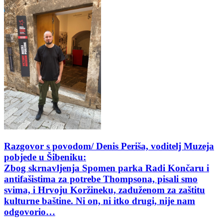
Razgovor s povodom/ Denis Periša, voditelj Muzeja
pobjede u Šibeniku:
Zbog skrnavljenja Spomen parka Radi Končaru i
antifašistima za potrebe Thompsona, pisali smo
svima, i Hrvoju Koržineku, zaduženom za zaštitu
kulturne baštine. Ni on, ni itko drugi, nije nam
odgovorio…