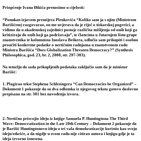
Priopćenje Ivana Đikića prenosimo u cijelosti:
“Ponukan izjavom premijera Plenkovića “Koliko sam ja s njim (Ministrom
Barišićem) razgovarao, on me uvjerava da je riječ o tiskarskoj pogrešci, a
vidimo da u akademskoj zajednici postoje različita mišljenja od onih koji ga
kritiziraju do onih koji ga podržavaju”, te člancima u Jutarnjem listu grupe
znanstvenika te kolumnista Inoslava Beškera, odlučio sam prikupiti i osobno
proučiti konkretne podatke o neetičnim radnjama u znanstvenom radu
Ministra Barišića “Does Globalization Threaten Democracy?” (Synthesis
Philosophica, god. 23, br. 2, 2008, str. 297-303).
Na temelju do sada prikupljenih podataka zaključio sam da je ministar
Barišić:
1. Plagirao tekst
Stephena Schlesingera
“Can Democracies be Organized” –
Dokument 1 pokazuje da su dva odlomka iz njegovog teksta gotovo doslovno
prepisana na str. 301 bez navođenja izvora.
2. Neetično prisvojio ideju iz knjige
Samuela P. Huntingtona
The Third
Wave: Democratization in the Late 20th Century – Dokument 2 pokazuje da
je Barišić Huntingtonovu ideju o tri vala demokratizacije koristio kao svoju
ideju/otkriće, a da nigdje u svom radu nije citirao autora i knjigu gdje je ta
ideja izvorno iznesena.