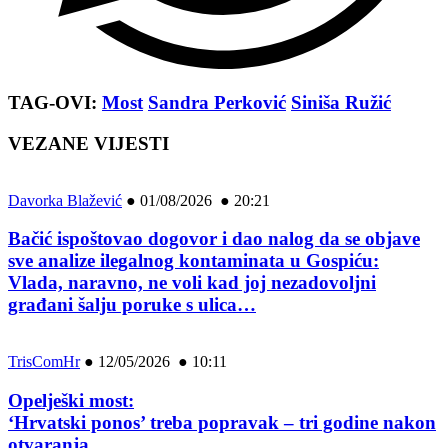
TAG-OVI:
Most
Sandra Perković
Siniša Ružić
VEZANE VIJESTI
Davorka Blažević
●
01/08/2026 ● 20:21
Bačić ispoštovao dogovor i dao nalog da se objave
sve analize ilegalnog kontaminata u Gospiću:
Vlada, naravno, ne voli kad joj nezadovoljni
građani šalju poruke s ulica…
TrisComHr
●
12/05/2026 ● 10:11
Opelješki most:
‘Hrvatski ponos’ treba popravak – tri godine nakon
otvaranja