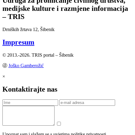
Udruga za promicanje civilnog društva,
medijske kulture i razmjene informacija
– TRIS
Drniških žrtava 12, Šibenik
Impresum
© 2013.-2026. TRIS portal – Šibenik
ⓓ
Joško Gamberožić
×
Kontaktirajte nas
Upoznat sam i slažem se s uvjetima politike privatnosti.