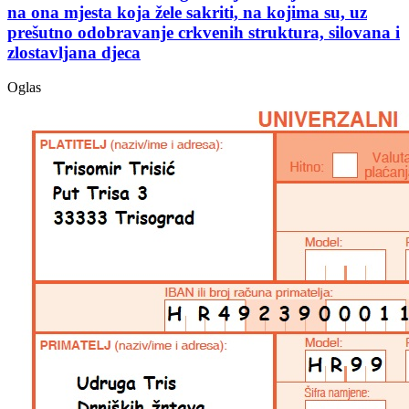
na ona mjesta koja žele sakriti, na kojima su, uz
prešutno odobravanje crkvenih struktura, silovana i
zlostavljana djeca
Oglas