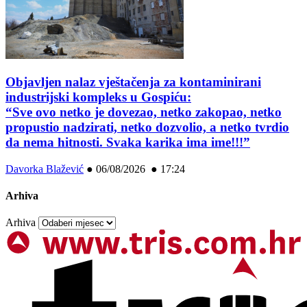
Objavljen nalaz vještačenja za kontaminirani
industrijski kompleks u Gospiću:
“Sve ovo netko je dovezao, netko zakopao, netko
propustio nadzirati, netko dozvolio, a netko tvrdio
da nema hitnosti. Svaka karika ima ime!!!”
Davorka Blažević
●
06/08/2026 ● 17:24
Arhiva
Arhiva