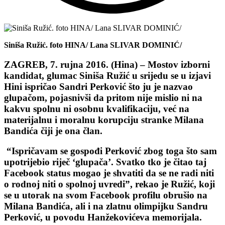
Siniša Ružić. foto HINA/ Lana SLIVAR DOMINIĆ/
ZAGREB, 7. rujna 2016. (Hina) – Mostov izborni
kandidat, glumac Siniša Ružić u srijedu se u izjavi
Hini ispričao Sandri Perković što ju je nazvao
glupačom, pojasnivši da pritom nije mislio ni na
kakvu spolnu ni osobnu kvalifikaciju, već na
materijalnu i moralnu korupciju stranke Milana
Bandića čiji je ona član.
“Ispričavam se gospođi Perković zbog toga što sam
upotrijebio riječ ‘glupača’. Svatko tko je čitao taj
Facebook status mogao je shvatiti da se ne radi niti
o rodnoj niti o spolnoj uvredi”, rekao je Ružić, koji
se u utorak na svom Facebook profilu obrušio na
Milana Bandića, ali i na zlatnu olimpijku Sandru
Perković, u povodu Hanžekovićeva memorijala.