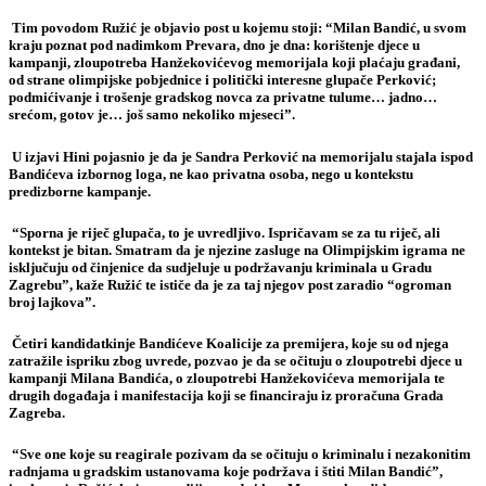
Tim povodom Ružić je objavio post u kojemu stoji: “Milan Bandić, u svom
kraju poznat pod nadimkom Prevara, dno je dna: korištenje djece u
kampanji, zloupotreba Hanžekovićevog memorijala koji plaćaju građani,
od strane olimpijske pobjednice i politički interesne glupače Perković;
podmićivanje i trošenje gradskog novca za privatne tulume… jadno…
srećom, gotov je… još samo nekoliko mjeseci”.
U izjavi Hini pojasnio je da je Sandra Perković na memorijalu stajala ispod
Bandićeva izbornog loga, ne kao privatna osoba, nego u kontekstu
predizborne kampanje.
“Sporna je riječ glupača, to je uvredljivo. Ispričavam se za tu riječ, ali
kontekst je bitan. Smatram da je njezine zasluge na Olimpijskim igrama ne
isključuju od činjenice da sudjeluje u podržavanju kriminala u Gradu
Zagrebu”, kaže Ružić te ističe da je za taj njegov post zaradio “ogroman
broj lajkova”.
Četiri kandidatkinje Bandićeve Koalicije za premijera, koje su od njega
zatražile ispriku zbog uvrede, pozvao je da se očituju o zloupotrebi djece u
kampanji Milana Bandića, o zloupotrebi Hanžekovićeva memorijala te
drugih događaja i manifestacija koji se financiraju iz proračuna Grada
Zagreba.
“Sve one koje su reagirale pozivam da se očituju o kriminalu i nezakonitim
radnjama u gradskim ustanovama koje podržava i štiti Milan Bandić”,