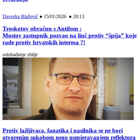
Davorka Blažević
●
15/01/2026 ● 20:13
Troskotov obračun s Antifom :
Mostov zastupnik pozvao na linč protiv “špija” koje
rade protiv hrvatskih interesa ?!
oslobađanje zbilje
Protiv lažljivaca, fanatika i nasilnika se ne bori
otvorenim sukobom nego usmjeravanjem reflektora