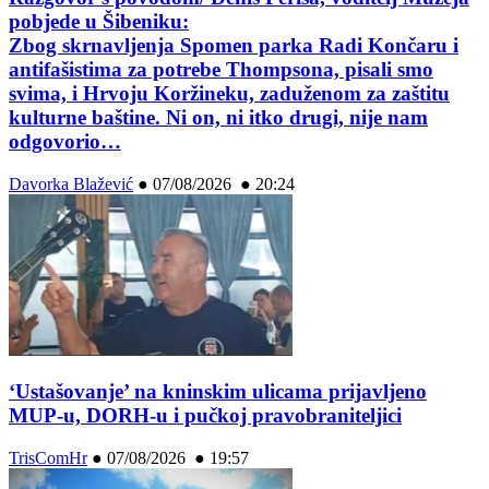
pobjede u Šibeniku:
Zbog skrnavljenja Spomen parka Radi Končaru i
antifašistima za potrebe Thompsona, pisali smo
svima, i Hrvoju Koržineku, zaduženom za zaštitu
kulturne baštine. Ni on, ni itko drugi, nije nam
odgovorio…
Davorka Blažević
●
07/08/2026 ● 20:24
‘Ustašovanje’ na kninskim ulicama prijavljeno
MUP-u, DORH-u i pučkoj pravobraniteljici
TrisComHr
●
07/08/2026 ● 19:57