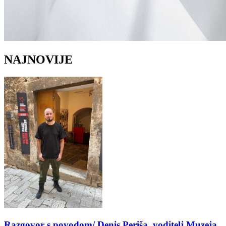
NAJNOVIJE
Razgovor s povodom/ Denis Periša, voditelj Muzeja