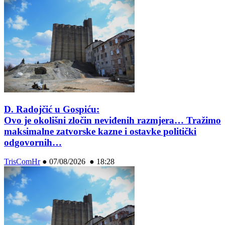
D. Radojčić u Gospiću:
Ovo je okolišni zločin neviđenih razmjera… Tražimo
maksimalne zatvorske kazne i ostavke politički
odgovornih…
TrisComHr
●
07/08/2026 ● 18:28