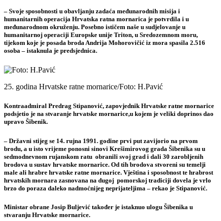
– Svoje sposobnosti u obavljanju zadaća međunarodnih misija i
humanitarnih operacija Hrvatska ratna mornarica je potvrdila i u
međunarodnom okruženju. Posebno ističem naše u sudjelovanje u
humanitarnoj operaciji Europske unije Triton, u Sredozemnom moru,
tijekom koje je posada broda Andrija Mohorovičić iz mora spasila 2.516
osoba – istaknula je predsjednica.
25. godina Hrvatske ratne mornarice/Foto: H.Pavić
Kontraadmiral Predrag Stipanović, zapovjednik Hrvatske ratne mornarice
podsjetio je na stvaranje hrvatske mornarice,u kojem je veliki doprinos dao
upravo Šibenik.
– Državni stijeg se 14. rujna 1991. godine prvi put zavijorio na prvom
brodu, a u isto vrijeme ponosni sinovi Krešimirovog grada Šibenika su u
sedmodnevnom rujanskom ratu obranili svoj grad i dali 30 zarobljenih
brodova u sustav hrvatske mornarice. Od tih brodova stvoreni su temelji
male ali hrabre hrvatske ratne mornarice. Vještina i sposobnost te hrabrost
hrvatskih mornara zasnovana na dugoj pomorskoj tradiciji dovela je vrlo
brzo do poraza daleko nadmoćnijeg neprijateljima – rekao je Stipanović.
Ministar obrane Josip Buljević također je istaknuo ulogu Šibenika u
stvaranju Hrvatske mornarice.