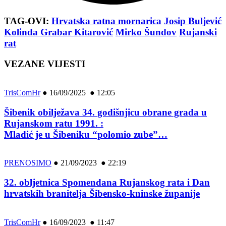
TAG-OVI:
Hrvatska ratna mornarica
Josip Buljević
Kolinda Grabar Kitarović
Mirko Šundov
Rujanski
rat
VEZANE VIJESTI
TrisComHr
●
16/09/2025 ● 12:05
Šibenik obilježava 34. godišnjicu obrane grada u
Rujanskom ratu 1991. :
Mladić je u Šibeniku “polomio zube”…
PRENOSIMO
●
21/09/2023 ● 22:19
32. obljetnica Spomendana Rujanskog rata i Dan
hrvatskih branitelja Šibensko-kninske županije
TrisComHr
●
16/09/2023 ● 11:47