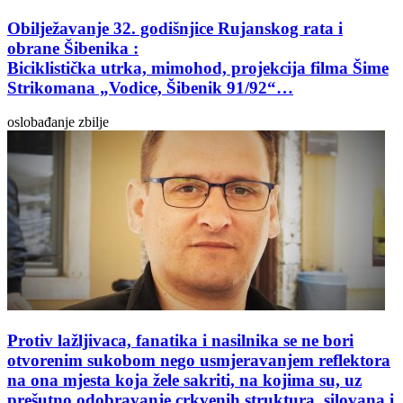
Obilježavanje 32. godišnjice Rujanskog rata i
obrane Šibenika :
Biciklistička utrka, mimohod, projekcija filma Šime
Strikomana „Vodice, Šibenik 91/92“…
oslobađanje zbilje
Protiv lažljivaca, fanatika i nasilnika se ne bori
otvorenim sukobom nego usmjeravanjem reflektora
na ona mjesta koja žele sakriti, na kojima su, uz
prešutno odobravanje crkvenih struktura, silovana i