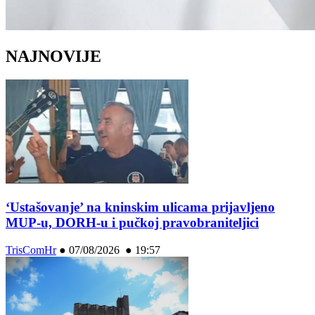
NAJNOVIJE
‘Ustašovanje’ na kninskim ulicama prijavljeno
MUP-u, DORH-u i pučkoj pravobraniteljici
TrisComHr
●
07/08/2026 ● 19:57