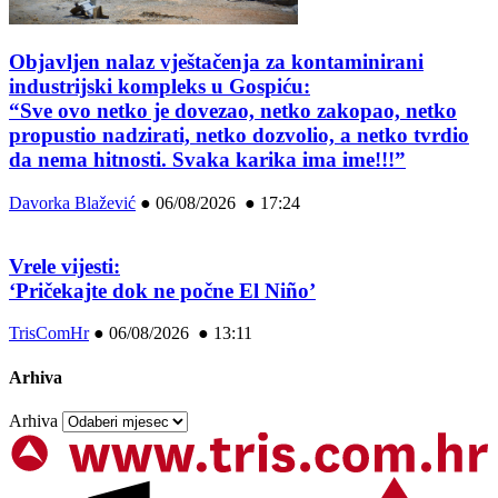
Objavljen nalaz vještačenja za kontaminirani
industrijski kompleks u Gospiću:
“Sve ovo netko je dovezao, netko zakopao, netko
propustio nadzirati, netko dozvolio, a netko tvrdio
da nema hitnosti. Svaka karika ima ime!!!”
Davorka Blažević
●
06/08/2026 ● 17:24
Vrele vijesti:
‘Pričekajte dok ne počne El Niño’
TrisComHr
●
06/08/2026 ● 13:11
Arhiva
Arhiva