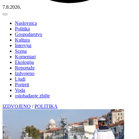
7.8.2026.
Naslovnica
Politika
Gospodarstvo
Kultura
Intervjui
Scena
Komentari
Ekologija
Reportaže
Izdvojeno
Ljudi
Portreti
Voda
oslobađanje zbilje
IZDVOJENO
/
POLITIKA