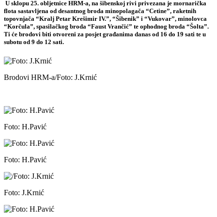
U sklopu 25. obljetnice HRM-a, na šibenskoj rivi privezana je mornarička
flota sastavljena od desantnog broda minopolagača “Cetine”, raketnih
topovnjača “Kralj Petar Krešimir IV.”, “Šibenik” i “Vukovar”, minolovca
“Korčula”, spasilačkog broda “Faust Vrančić” te ophodnog broda “Šolta”.
Ti će brodovi biti otvoreni za posjet građanima danas od 16 do 19 sati te u
subotu od 9 do 12 sati.
Brodovi HRM-a/Foto: J.Krnić
Foto: H.Pavić
Foto: H.Pavić
Foto: J.Krnić