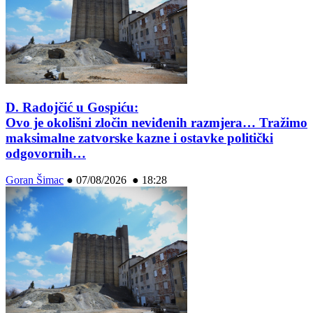
D. Radojčić u Gospiću:
Ovo je okolišni zločin neviđenih razmjera… Tražimo
maksimalne zatvorske kazne i ostavke politički
odgovornih…
Goran Šimac
●
07/08/2026 ● 18:28