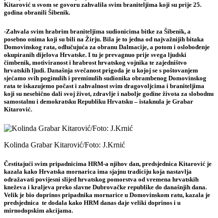
Kitarović u svom se govoru zahvalila svim braniteljima koji su prije 25.
godina obranili Šibenik.
-Zahvala svim hrabrim braniteljima sudionicima bitke za Šibenik, a
posebno onima koji su bili na Žirju. Bila je to jedna od najvažnijih bitaka
Domovinskog rata, odlučujuća za obranu Dalmacije, a potom i oslobođenje
okupiranih dijelova Hrvatske. I tu je prevagnuo prije svega ljudski
čimbenik, motiviranost i hrabrost hrvatskog vojnika te zajedništvo
hrvatskih ljudi. Današnja svečanost prigoda je u kojoj se s poštovanjem
sjećamo svih poginulih i preminulih sudionika obrambenog Domovinskog
rata te iskazujemo počast i zahvalnost svim dragovoljcima i braniteljima
koji su nesebično dali svoj život, zdravlje i nabolje godine života za slobodnu
samostalnu i demokratsku Republiku Hrvatsku – istaknula je Grabar
Kitarović.
Kolinda Grabar Kitarović/Foto: J.Krnić
Čestitajući svim pripadnicima HRM-a njihov dan, predsjednica Kitarović je
kazala kako Hrvatska mornarica ima sjajnu tradiciju koja nastavlja
odražavati povijesni slijed hrvatskog pomorstva od vremena hrvatskih
kneževa i kraljeva preko slavne Dubrovačke republike do današnjih dana.
Velik je bio doprinos pripadnika mornarice u Domovinskom ratu, kazala je
predsjednica te dodala kako HRM danas daje veliki doprinos i u
mirnodopskim akcijama.