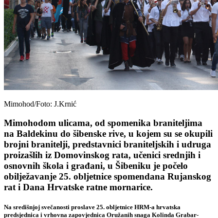
Mimohod/Foto: J.Krnić
Mimohodom ulicama, od spomenika braniteljima
na Baldekinu do šibenske rive, u kojem su se okupili
brojni branitelji, predstavnici braniteljskih i udruga
proizašlih iz Domovinskog rata, učenici srednjih i
osnovnih škola i građani, u Šibeniku je počelo
obilježavanje 25. obljetnice spomendana Rujanskog
rat i Dana Hrvatske ratne mornarice.
Na središnjoj svečanosti proslave 25. obljetnice HRM-a hrvatska
predsjednica i vrhovna zapovjednica Oružanih snaga Kolinda Grabar-