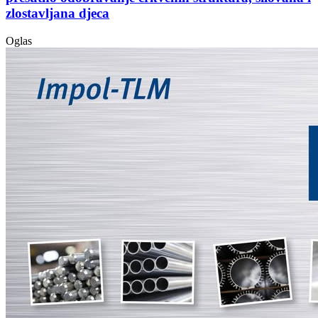
zlostavljana djeca
Oglas