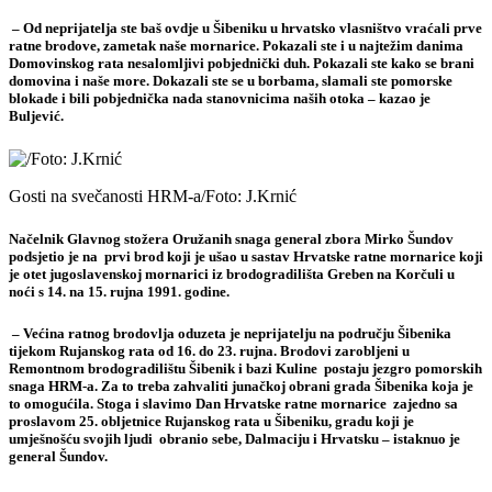
– Od neprijatelja ste baš ovdje u Šibeniku u hrvatsko vlasništvo vraćali prve
ratne brodove, zametak naše mornarice. Pokazali ste i u najtežim danima
Domovinskog rata nesalomljivi pobjednički duh. Pokazali ste kako se brani
domovina i naše more. Dokazali ste se u borbama, slamali ste pomorske
blokade i bili pobjednička nada stanovnicima naših otoka – kazao je
Buljević.
Gosti na svečanosti HRM-a/Foto: J.Krnić
Načelnik Glavnog stožera Oružanih snaga general zbora Mirko Šundov
podsjetio je na prvi brod koji je ušao u sastav Hrvatske ratne mornarice koji
je otet jugoslavenskoj mornarici iz brodogradilišta Greben na Korčuli u
noći s 14. na 15. rujna 1991. godine.
– Većina ratnog brodovlja oduzeta je neprijatelju na području Šibenika
tijekom Rujanskog rata od 16. do 23. rujna. Brodovi zarobljeni u
Remontnom brodogradilištu Šibenik i bazi Kuline postaju jezgro pomorskih
snaga HRM-a. Za to treba zahvaliti junačkoj obrani grada Šibenika koja je
to omogućila. Stoga i slavimo Dan Hrvatske ratne mornarice zajedno sa
proslavom 25. obljetnice Rujanskog rata u Šibeniku, gradu koji je
umješnošću svojih ljudi obranio sebe, Dalmaciju i Hrvatsku – istaknuo je
general Šundov.