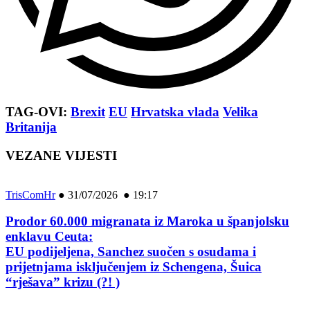
TAG-OVI:
Brexit
EU
Hrvatska vlada
Velika
Britanija
VEZANE VIJESTI
TrisComHr
●
31/07/2026 ● 19:17
Prodor 60.000 migranata iz Maroka u španjolsku
enklavu Ceuta:
EU podijeljena, Sanchez suočen s osudama i
prijetnjama isključenjem iz Schengena, Šuica
“rješava” krizu (?! )