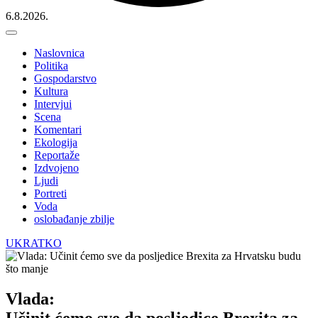
6.8.2026.
Naslovnica
Politika
Gospodarstvo
Kultura
Intervjui
Scena
Komentari
Ekologija
Reportaže
Izdvojeno
Ljudi
Portreti
Voda
oslobađanje zbilje
UKRATKO
Vlada:
Učinit ćemo sve da posljedice Brexita za