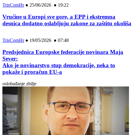
TrisComHr
●
25/06/2026 ● 19:22
Vrućine u Europi sve gore, a EPP i ekstremna
desnica dodatno oslabljuju zakone za zaštitu okoliša
TrisComHr
●
19/05/2026 ● 07:48
Predsjednica Europske federacije novinara Maja
Sever:
Ako je novinarstvo stup demokracije, neka to
pokaže i proračun EU-a
oslobađanje zbilje