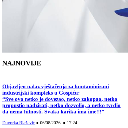
NAJNOVIJE
Objavljen nalaz vještačenja za kontaminirani
industrijski kompleks u Gospiću:
“Sve ovo netko je dovezao, netko zakopao, netko
propustio nadzirati, netko dozvolio, a netko tvrdio
da nema hitnosti. Svaka karika ima ime!!!”
Davorka Blažević
●
06/08/2026 ● 17:24