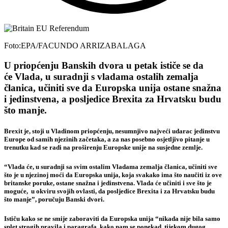
Foto:EPA/FACUNDO ARRIZABALAGA
U priopćenju Banskih dvora u petak ističe se da
će Vlada, u suradnji s vladama ostalih zemalja
članica, učiniti sve da Europska unija ostane snažna
i jedinstvena, a posljedice Brexita za Hrvatsku budu
što manje.
Brexit je, stoji u Vladinom priopćenju, nesumnjivo najveći udarac jedinstvu
Europe od samih njezinih začetaka, a za nas posebno osjetljivo pitanje u
trenutku kad se radi na proširenju Europske unije na susjedne zemlje.
“Vlada će, u suradnji sa svim ostalim Vladama zemalja članica, učiniti sve
što je u njezinoj moći da Europska unija, koja svakako ima što naučiti iz ove
britanske poruke, ostane snažna i jedinstvena. Vlada će učiniti i sve što je
moguće, u okviru svojih ovlasti, da posljedice Brexita i za Hrvatsku budu
što manje”, poručuju Banski dvori.
Ističu kako se ne smije zaboraviti da Europska unija “nikada nije bila samo
splet strogih pravila i paragrafa, kako nam se ponekad, tijekom dugog