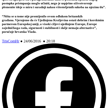
postupka pristupanja moglo učiniti, nego je uspješno oživotvorenje
plemenite ideje o miru i suradnji nakon višestoljetnih sukoba na njezinu tlu”.
“Ništa se u tome nije promijenilo ovom odlukom britanskih
građana. Vjerujemo da će Ujedinjena Kraljevina ostati dobrim i korektnim
partnerom Europskoj uniji, a visoki ciljevi ujedinjene Europe, Europe
zajedničkoga rada, sigurnosti i stabilnosti i dalje nemaju alternative”,
poručuje hrvatska Vlada.
TrisComHr
●
24/06/2016 ● 20:18