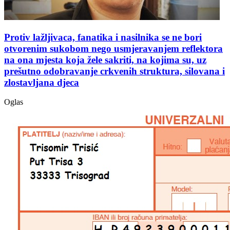
Protiv lažljivaca, fanatika i nasilnika se ne bori
otvorenim sukobom nego usmjeravanjem reflektora
na ona mjesta koja žele sakriti, na kojima su, uz
prešutno odobravanje crkvenih struktura, silovana i
zlostavljana djeca
Oglas