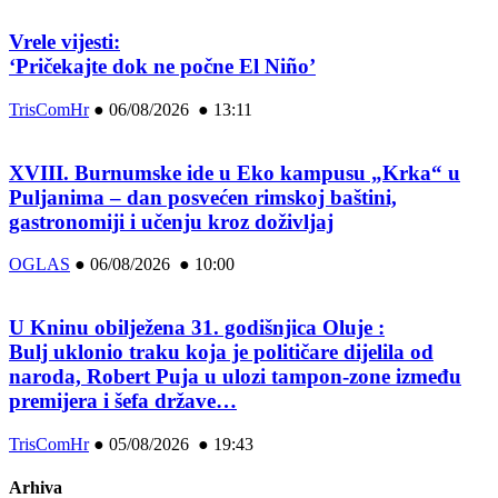
Vrele vijesti:
‘Pričekajte dok ne počne El Niño’
TrisComHr
●
06/08/2026 ● 13:11
XVIII. Burnumske ide u Eko kampusu „Krka“ u
Puljanima – dan posvećen rimskoj baštini,
gastronomiji i učenju kroz doživljaj
OGLAS
●
06/08/2026 ● 10:00
U Kninu obilježena 31. godišnjica Oluje :
Bulj uklonio traku koja je političare dijelila od
naroda, Robert Puja u ulozi tampon-zone između
premijera i šefa države…
TrisComHr
●
05/08/2026 ● 19:43
Arhiva