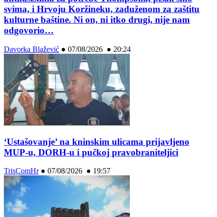
svima, i Hrvoju Koržineku, zaduženom za zaštitu
kulturne baštine. Ni on, ni itko drugi, nije nam
odgovorio…
Davorka Blažević
●
07/08/2026 ● 20:24
‘Ustašovanje’ na kninskim ulicama prijavljeno
MUP-u, DORH-u i pučkoj pravobraniteljici
TrisComHr
●
07/08/2026 ● 19:57