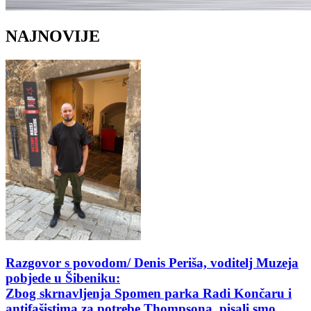
NAJNOVIJE
Razgovor s povodom/ Denis Periša, voditelj Muzeja
pobjede u Šibeniku:
Zbog skrnavljenja Spomen parka Radi Končaru i
antifašistima za potrebe Thompsona, pisali smo