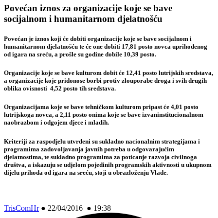
Povećan iznos za organizacije koje se bave
socijalnom i humanitarnom djelatnošću
Povećan je iznos koji će dobiti organizacije koje se bave socijalnom i
humanitarnom djelatnošću te će one dobiti 17,81 posto novca uprihođenog
od igara na sreću, a prošle su godine dobile 10,39 posto.
Organizacije koje se bave kulturom dobit će 12,41 posto lutrijskih sredstava,
a organizacije koje pridonose borbi protiv zlouporabe droga i svih drugih
oblika ovisnosti 4,52 posto tih sredstava.
Organizacijama koje se bave tehničkom kulturom pripast će 4,01 posto
lutrijskoga novca, a 2,11 posto onima koje se bave izvaninstitucionalnom
naobrazbom i odgojem djece i mladih.
Kriteriji za raspodjelu utvrđeni su sukladno nacionalnim strategijama i
programima zadovoljavanja javnih potreba u odgovarajućim
djelatnostima, te sukladno programima za poticanje razvoja civilnoga
društva, a iskazuju se udjelom pojedinih programskih aktivnosti u ukupnom
dijelu prihoda od igara na sreću, stoji u obrazloženju Vlade.
TrisComHr
●
22/04/2016 ● 19:38