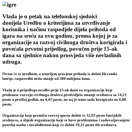
Vlada je u petak na telefonskoj sjednici
donijela Uredbu o kriterijima za utvrđivanje
korisnika i načinu raspodjele dijela prihoda od
igara na sreću za ovu godinu, prema kojoj je za
organizacije za razvoj civilnoga društva korigirala i
povećala prvotni prijedlog, povučen prije 15-ak
dana sa sjednice nakon prosvjeda više nevladinih
udruga.
Ovom će se uredbom, a temeljem procjene prihoda iz dobiti Hrvatske
lutrije, rasporediti nešto manje od 380 milijuna kuna.
Vlada je u prijedlogu uredbe prije 15-ak dana za organizacije koje
pridonose razvoju civilnoga društva predvidjela smanje sredstava sa 14,21
posto u prošloj godini, na 4,41 posto, no taj je iznos sada korigirala na 6,88
posto.
Organizacije koje promiču razvoj sporta dobiti će 32,95 posto lutrijskih
sredstava, a slijede organizacije koje se bave problemima i zadovoljavanjem
potreba osoba s invaliditetom koje će dobiti 19,31 posto tih sredstava.