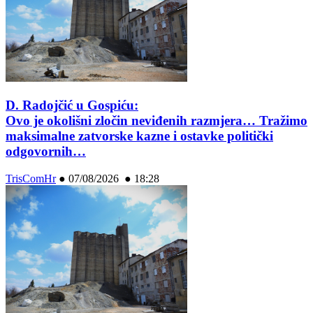
D. Radojčić u Gospiću:
Ovo je okolišni zločin neviđenih razmjera… Tražimo
maksimalne zatvorske kazne i ostavke politički
odgovornih…
TrisComHr
●
07/08/2026 ● 18:28