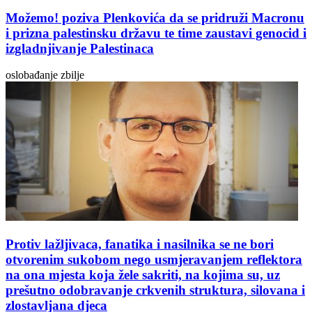
Možemo! poziva Plenkovića da se pridruži Macronu
i prizna palestinsku državu te time zaustavi genocid i
izgladnjivanje Palestinaca
oslobađanje zbilje
Protiv lažljivaca, fanatika i nasilnika se ne bori
otvorenim sukobom nego usmjeravanjem reflektora
na ona mjesta koja žele sakriti, na kojima su, uz
prešutno odobravanje crkvenih struktura, silovana i
zlostavljana djeca