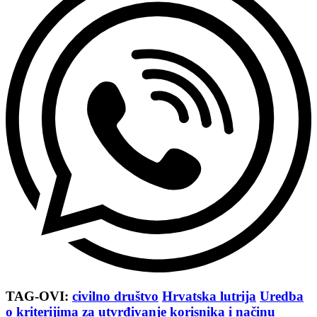
TAG-OVI:
civilno društvo
Hrvatska lutrija
Uredba
o kriterijima za utvrđivanje korisnika i načinu