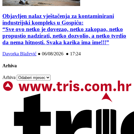
Objavljen nalaz vještačenja za kontaminirani
industrijski kompleks u Gospiću:
“Sve ovo netko je dovezao, netko zakopao, netko
propustio nadzirati, netko dozvolio, a netko tvrdio
da nema hitnosti. Svaka karika ima ime!!!”
Davorka Blažević
●
06/08/2026 ● 17:24
Arhiva
Arhiva