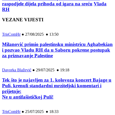
raspodjele dijela prihoda od igara na sreću
Vlada
RH
VEZANE VIJESTI
TrisComHr
●
27/08/2025 ● 13:50
Milanović primio palestinsku ministricu Aghabekian
i pozvao Vladu RH da u Saboru pokrene postupak
za priznavanje Palestine
Davorka Blažević
●
29/07/2025 ● 19:18
Tek što je najavljen za 1. kolovoza koncert Bajage u
Puli, krenuli standardni mrziteljski komentari i
prijetnje:
Ne u antifašističkoj Puli!
TrisComHr
●
25/07/2025 ● 18:33