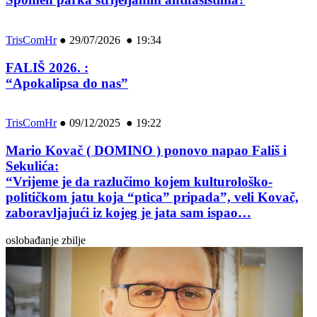
TrisComHr
●
29/07/2026 ● 19:34
FALIŠ 2026. :
“Apokalipsa do nas”
TrisComHr
●
09/12/2025 ● 19:22
Mario Kovač ( DOMINO ) ponovo napao Fališ i
Sekulića:
“Vrijeme je da razlučimo kojem kulturološko-
političkom jatu koja “ptica” pripada”, veli Kovač,
zaboravljajući iz kojeg je jata sam ispao…
oslobađanje zbilje