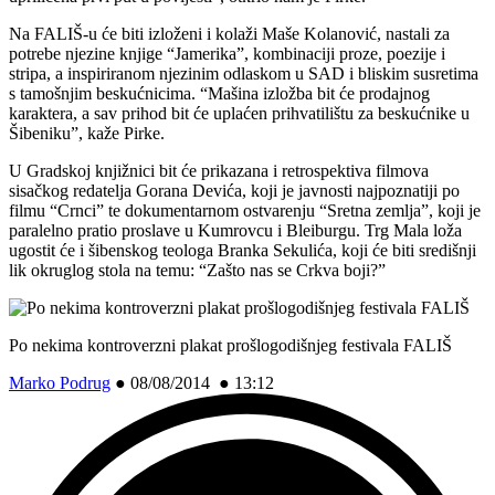
Na FALIŠ-u će biti izloženi i kolaži Maše Kolanović, nastali za
potrebe njezine knjige “Jamerika”, kombinaciji proze, poezije i
stripa, a inspiriranom njezinim odlaskom u SAD i bliskim susretima
s tamošnjim beskućnicima. “Mašina izložba bit će prodajnog
karaktera, a sav prihod bit će uplaćen prihvatilištu za beskućnike u
Šibeniku”, kaže Pirke.
U Gradskoj knjižnici bit će prikazana i retrospektiva filmova
sisačkog redatelja Gorana Devića, koji je javnosti najpoznatiji po
filmu “Crnci” te dokumentarnom ostvarenju “Sretna zemlja”, koji je
paralelno pratio proslave u Kumrovcu i Bleiburgu. Trg Mala loža
ugostit će i šibenskog teologa Branka Sekulića, koji će biti središnji
lik okruglog stola na temu: “Zašto nas se Crkva boji?”
Po nekima kontroverzni plakat prošlogodišnjeg festivala FALIŠ
Marko Podrug
●
08/08/2014 ● 13:12