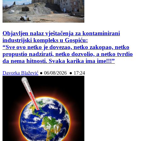
Objavljen nalaz vještačenja za kontaminirani
industrijski kompleks u Gospiću:
“Sve ovo netko je dovezao, netko zakopao, netko
propustio nadzirati, netko dozvolio, a netko tvrdio
da nema hitnosti. Svaka karika ima ime!!!”
Davorka Blažević
●
06/08/2026 ● 17:24