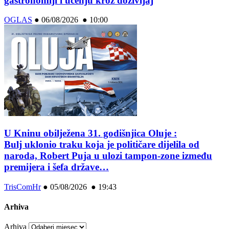
gastronomiji i učenju kroz doživljaj
OGLAS
●
06/08/2026 ● 10:00
U Kninu obilježena 31. godišnjica Oluje :
Bulj uklonio traku koja je političare dijelila od
naroda, Robert Puja u ulozi tampon-zone između
premijera i šefa države…
TrisComHr
●
05/08/2026 ● 19:43
Arhiva
Arhiva