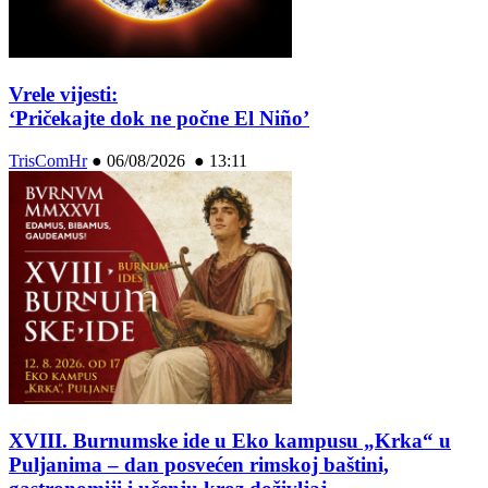
Vrele vijesti:
‘Pričekajte dok ne počne El Niño’
TrisComHr
●
06/08/2026 ● 13:11
XVIII. Burnumske ide u Eko kampusu „Krka“ u
Puljanima – dan posvećen rimskoj baštini,