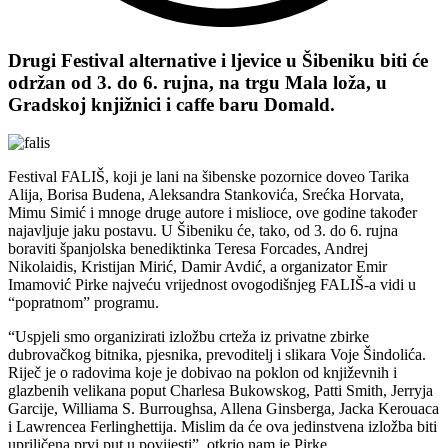
Drugi Festival alternative i ljevice u Šibeniku biti će
održan od 3. do 6. rujna, na trgu Mala loža, u
Gradskoj knjižnici i caffe baru Domald.
Festival FALIŠ, koji je lani na šibenske pozornice doveo Tarika
Alija, Borisa Budena, Aleksandra Stankovića, Srećka Horvata,
Mimu Simić i mnoge druge autore i mislioce, ove godine također
najavljuje jaku postavu. U Šibeniku će, tako, od 3. do 6. rujna
boraviti španjolska benediktinka Teresa Forcades, Andrej
Nikolaidis, Kristijan Mirić, Damir Avdić, a organizator Emir
Imamović Pirke najveću vrijednost ovogodišnjeg FALIŠ-a vidi u
“popratnom” programu.
“Uspjeli smo organizirati izložbu crteža iz privatne zbirke
dubrovačkog bitnika, pjesnika, prevoditelj i slikara Voje Šindolića.
Riječ je o radovima koje je dobivao na poklon od književnih i
glazbenih velikana poput Charlesa Bukowskog, Patti Smith, Jerryja
Garcije, Williama S. Burroughsa, Allena Ginsberga, Jacka Kerouaca
i Lawrencea Ferlinghettija. Mislim da će ova jedinstvena izložba biti
upriličena prvi put u povijesti”, otkrio nam je Pirke.