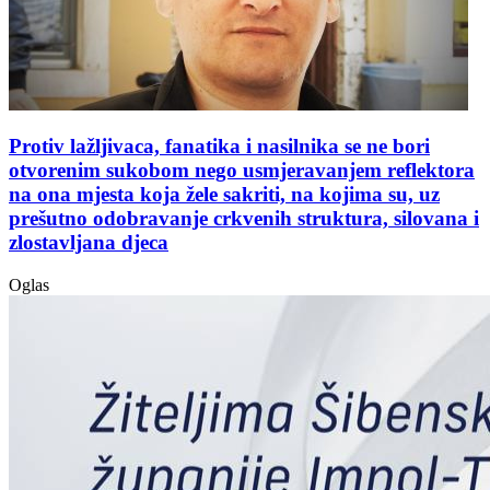
Protiv lažljivaca, fanatika i nasilnika se ne bori
otvorenim sukobom nego usmjeravanjem reflektora
na ona mjesta koja žele sakriti, na kojima su, uz
prešutno odobravanje crkvenih struktura, silovana i
zlostavljana djeca
Oglas