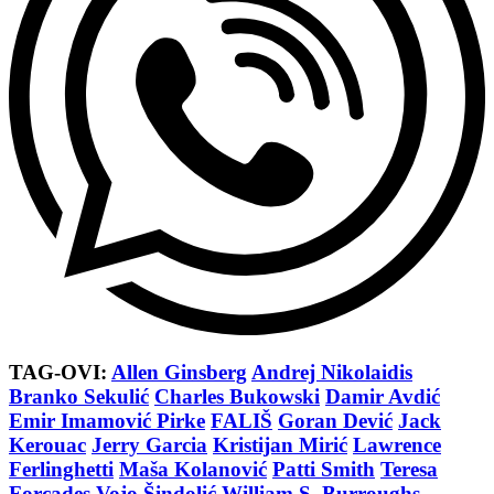
TAG-OVI:
Allen Ginsberg
Andrej Nikolaidis
Branko Sekulić
Charles Bukowski
Damir Avdić
Emir Imamović Pirke
FALIŠ
Goran Dević
Jack
Kerouac
Jerry Garcia
Kristijan Mirić
Lawrence
Ferlinghetti
Maša Kolanović
Patti Smith
Teresa
Forcades
Vojo Šindolić
William S. Burroughs