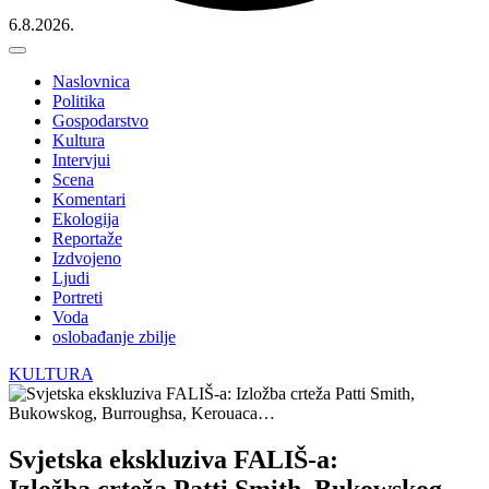
6.8.2026.
Naslovnica
Politika
Gospodarstvo
Kultura
Intervjui
Scena
Komentari
Ekologija
Reportaže
Izdvojeno
Ljudi
Portreti
Voda
oslobađanje zbilje
KULTURA
Svjetska ekskluziva FALIŠ-a:
Izložba crteža Patti Smith, Bukowskog,