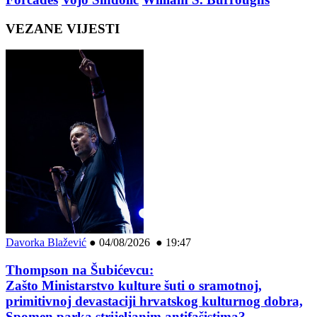
VEZANE VIJESTI
Davorka Blažević
●
04/08/2026 ● 19:47
Thompson na Šubićevcu:
Zašto Ministarstvo kulture šuti o sramotnoj,
primitivnoj devastaciji hrvatskog kulturnog dobra,
Spomen parka strijeljanim antifašistima?