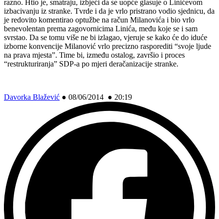
razno. Htio je, smatraju, izbjeći da se uopće glasuje o Linićevom
izbacivanju iz stranke. Tvrde i da je vrlo pristrano vodio sjednicu, da
je redovito komentirao optužbe na račun Milanovića i bio vrlo
benevolentan prema zagovornicima Linića, među koje se i sam
svrstao. Da se tomu više ne bi izlagao, vjeruje se kako će do iduće
izborne konvencije Milanović vrlo precizno rasporediti “svoje ljude
na prava mjesta”. Time bi, između ostalog, završio i proces
“restrukturiranja” SDP-a po mjeri deračanizacije stranke.
Davorka Blažević
●
08/06/2014 ● 20:19