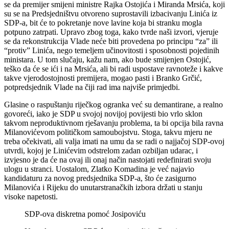
se da premijer smijeni ministre Rajka Ostojića i Miranda Mrsića, koji
su se na Predsjedništvu otvoreno suprostavili izbacivanju Linića iz
SDP-a, bit će to pokretanje nove lavine koja bi stranku mogla
potpuno zatrpati. Upravo zbog toga, kako tvrde naši izvori, vjeruje
se da rekonstrukcija Vlade neće biti provedena po principu “za” ili
“protiv” Linića, nego temeljem učinovitosti i sposobnosti pojedinih
ministara. U tom slučaju, kažu nam, ako bude smijenjen Ostojić,
teško da će se ići i na Mrsića, ali bi radi uspostave ravnoteže i kakve
takve vjerodostojnosti premijera, mogao pasti i Branko Grčić,
potpredsjednik Vlade na čiji rad ima najviše primjedbi.
Glasine o raspuštanju riječkog ogranka već su demantirane, a realno
govoreći, iako je SDP u svojoj novijoj povijesti bio vrlo sklon
takvom neproduktivnom rješavanju problema, ta bi opcija bila ravna
Milanovićevom političkom samoubojstvu. Stoga, takvu mjeru ne
treba očekivati, ali valja imati na umu da se radi o najjačoj SDP-ovoj
utvrdi, kojoj je Linićevim odstrelom zadan ozbiljan udarac, i
izvjesno je da će na ovaj ili onaj način nastojati redefinirati svoju
ulogu u stranci. Uostalom, Zlatko Komadina je već najavio
kandidaturu za novog predsjednika SDP-a, što će zasigurno
Milanovića i Rijeku do unutarstranačkih izbora držati u stanju
visoke napetosti.
SDP-ova diskretna pomoć Josipoviću