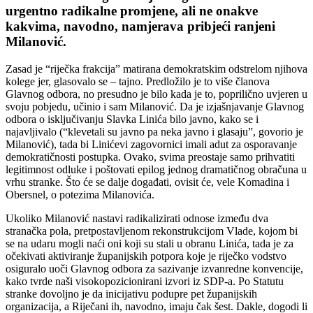
urgentno radikalne promjene, ali ne onakve
kakvima, navodno, namjerava pribjeći ranjeni
Milanović.
Zasad je “riječka frakcija” matirana demokratskim odstrelom njihova
kolege jer, glasovalo se – tajno. Predložilo je to više članova
Glavnog odbora, no presudno je bilo kada je to, poprilično uvjeren u
svoju pobjedu, učinio i sam Milanović. Da je izjašnjavanje Glavnog
odbora o isključivanju Slavka Linića bilo javno, kako se i
najavljivalo (“klevetali su javno pa neka javno i glasaju”, govorio je
Milanović), tada bi Linićevi zagovornici imali adut za osporavanje
demokratičnosti postupka. Ovako, svima preostaje samo prihvatiti
legitimnost odluke i poštovati epilog jednog dramatičnog obračuna u
vrhu stranke. Što će se dalje događati, ovisit će, vele Komadina i
Obersnel, o potezima Milanovića.
Ukoliko Milanović nastavi radikalizirati odnose između dva
stranačka pola, pretpostavljenom rekonstrukcijom Vlade, kojom bi
se na udaru mogli naći oni koji su stali u obranu Linića, tada je za
očekivati aktiviranje županijskih potpora koje je riječko vodstvo
osiguralo uoči Glavnog odbora za sazivanje izvanredne konvencije,
kako tvrde naši visokopozicionirani izvori iz SDP-a. Po Statutu
stranke dovoljno je da inicijativu podupre pet županijskih
organizacija, a Riječani ih, navodno, imaju čak šest. Dakle, dogodi li