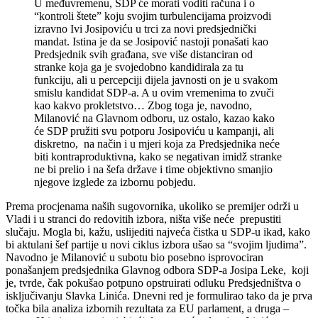
U međuvremenu, SDP će morati voditi računa i o
“kontroli štete” koju svojim turbulencijama proizvodi
izravno Ivi Josipoviću u trci za novi predsjednički
mandat. Istina je da se Josipović nastoji ponašati kao
Predsjednik svih građana, sve više distanciran od
stranke koja ga je svojedobno kandidirala za tu
funkciju, ali u percepciji dijela javnosti on je u svakom
smislu kandidat SDP-a. A u ovim vremenima to zvuči
kao kakvo prokletstvo… Zbog toga je, navodno,
Milanović na Glavnom odboru, uz ostalo, kazao kako
će SDP pružiti svu potporu Josipoviću u kampanji, ali
diskretno, na način i u mjeri koja za Predsjednika neće
biti kontraproduktivna, kako se negativan imidž stranke
ne bi prelio i na šefa države i time objektivno smanjio
njegove izglede za izbornu pobjedu.
Prema procjenama naših sugovornika, ukoliko se premijer održi u
Vladi i u stranci do redovitih izbora, ništa više neće prepustiti
slučaju. Mogla bi, kažu, uslijediti najveća čistka u SDP-u ikad, kako
bi aktulani šef partije u novi ciklus izbora ušao sa “svojim ljudima”.
Navodno je Milanović u subotu bio posebno isprovociran
ponašanjem predsjednika Glavnog odbora SDP-a Josipa Leke, koji
je, tvrde, čak pokušao potpuno opstruirati odluku Predsjedništva o
isključivanju Slavka Linića. Dnevni red je formulirao tako da je prva
točka bila analiza izbornih rezultata za EU parlament, a druga –