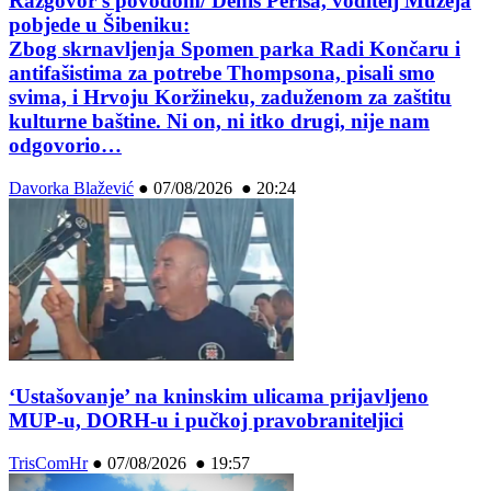
Razgovor s povodom/ Denis Periša, voditelj Muzeja
pobjede u Šibeniku:
Zbog skrnavljenja Spomen parka Radi Končaru i
antifašistima za potrebe Thompsona, pisali smo
svima, i Hrvoju Koržineku, zaduženom za zaštitu
kulturne baštine. Ni on, ni itko drugi, nije nam
odgovorio…
Davorka Blažević
●
07/08/2026 ● 20:24
‘Ustašovanje’ na kninskim ulicama prijavljeno
MUP-u, DORH-u i pučkoj pravobraniteljici
TrisComHr
●
07/08/2026 ● 19:57