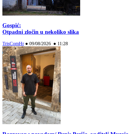
Gospić:
Otpadni zločin u nekoliko slika
TrisComHr
●
09/08/2026 ● 11:28