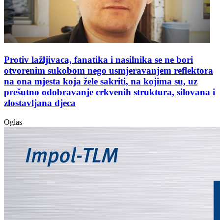
Protiv lažljivaca, fanatika i nasilnika se ne bori
otvorenim sukobom nego usmjeravanjem reflektora
na ona mjesta koja žele sakriti, na kojima su, uz
prešutno odobravanje crkvenih struktura, silovana i
zlostavljana djeca
Oglas