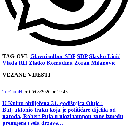
TAG-OVI:
Glavni odbor SDP
SDP
Slavko Linić
Vlada RH
Zlatko Komadina
Zoran Milanović
VEZANE VIJESTI
TrisComHr
●
05/08/2026 ● 19:43
U Kninu obilježena 31. godišnjica Oluje :
Bulj uklonio traku koja je političare dijelila od
naroda, Robert Puja u ulozi tampon-zone između
premijera i šefa države…