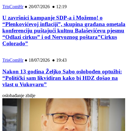
TrisComHr
●
20/07/2026 ● 12:19
U završnici kampanje SDP-a i Možemo! o
“Plenkovićevoj inflaciji”, skupina građana ometala
konferenciju puštajući kultnu Balaševićevu pjesmu
“Odlazi cirkus” i od Nervoznog poštara”Cirkus
Colorado”
TrisComHr
●
18/07/2026 ● 19:43
Nakon 13 godina Željko Sabo oslobođen optužbi:
“Politički sam likvidiran kako bi HDZ došao na
vlast u Vukovaru”
oslobađanje zbilje