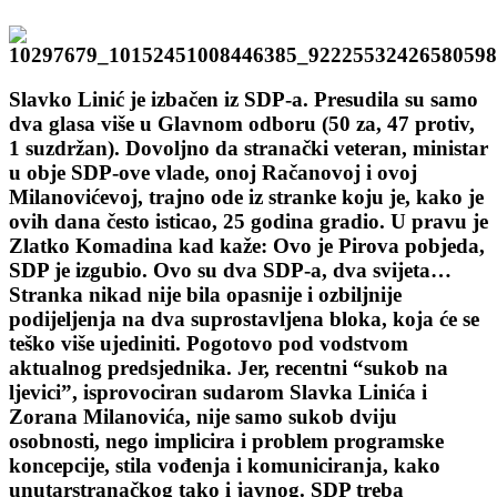
Slavko Linić je izbačen iz SDP-a. Presudila su samo
dva glasa više u Glavnom odboru (50 za, 47 protiv,
1 suzdržan). Dovoljno da stranački veteran, ministar
u obje SDP-ove vlade, onoj Račanovoj i ovoj
Milanovićevoj, trajno ode iz stranke koju je, kako je
ovih dana često isticao, 25 godina gradio. U pravu je
Zlatko Komadina kad kaže: Ovo je Pirova pobjeda,
SDP je izgubio. Ovo su dva SDP-a, dva svijeta…
Stranka nikad nije bila opasnije i ozbiljnije
podijeljenja na dva suprostavljena bloka, koja će se
teško više ujediniti. Pogotovo pod vodstvom
aktualnog predsjednika. Jer, recentni “sukob na
ljevici”, isprovociran sudarom Slavka Linića i
Zorana Milanovića, nije samo sukob dviju
osobnosti, nego implicira i problem programske
koncepcije, stila vođenja i komuniciranja, kako
unutarstranačkog tako i javnog. SDP treba