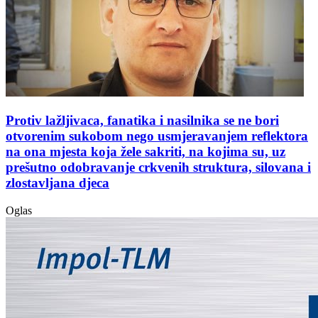
Protiv lažljivaca, fanatika i nasilnika se ne bori
otvorenim sukobom nego usmjeravanjem reflektora
na ona mjesta koja žele sakriti, na kojima su, uz
prešutno odobravanje crkvenih struktura, silovana i
zlostavljana djeca
Oglas