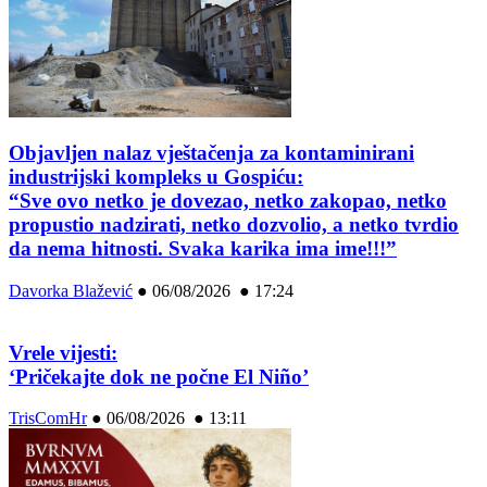
Objavljen nalaz vještačenja za kontaminirani
industrijski kompleks u Gospiću:
“Sve ovo netko je dovezao, netko zakopao, netko
propustio nadzirati, netko dozvolio, a netko tvrdio
da nema hitnosti. Svaka karika ima ime!!!”
Davorka Blažević
●
06/08/2026 ● 17:24
Vrele vijesti:
‘Pričekajte dok ne počne El Niño’
TrisComHr
●
06/08/2026 ● 13:11