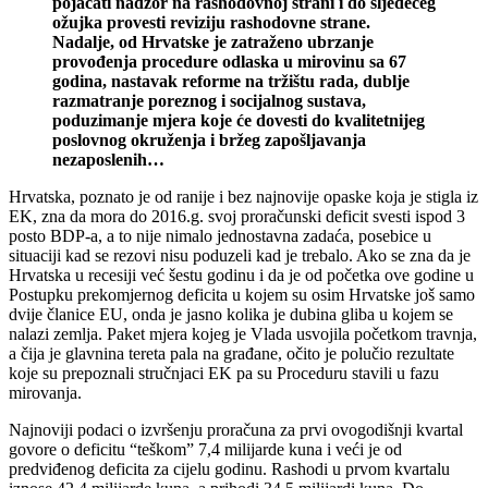
pojačati nadzor na rashodovnoj strani i do sljedećeg
ožujka provesti reviziju rashodovne strane.
Nadalje, od Hrvatske je zatraženo ubrzanje
provođenja procedure odlaska u mirovinu sa 67
godina, nastavak reforme na tržištu rada, dublje
razmatranje poreznog i socijalnog sustava,
poduzimanje mjera koje će dovesti do kvalitetnijeg
poslovnog okruženja i bržeg zapošljavanja
nezaposlenih…
Hrvatska, poznato je od ranije i bez najnovije opaske koja je stigla iz
EK, zna da mora do 2016.g. svoj proračunski deficit svesti ispod 3
posto BDP-a, a to nije nimalo jednostavna zadaća, posebice u
situaciji kad se rezovi nisu poduzeli kad je trebalo. Ako se zna da je
Hrvatska u recesiji već šestu godinu i da je od početka ove godine u
Postupku prekomjernog deficita u kojem su osim Hrvatske još samo
dvije članice EU, onda je jasno kolika je dubina gliba u kojem se
nalazi zemlja. Paket mjera kojeg je Vlada usvojila početkom travnja,
a čija je glavnina tereta pala na građane, očito je polučio rezultate
koje su prepoznali stručnjaci EK pa su Proceduru stavili u fazu
mirovanja.
Najnoviji podaci o izvršenju proračuna za prvi ovogodišnji kvartal
govore o deficitu “teškom” 7,4 milijarde kuna i veći je od
predviđenog deficita za cijelu godinu. Rashodi u prvom kvartalu