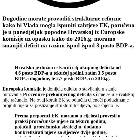
Dogodine morate provoditi struklturne reforme
kako bi Vlada mogla ispuniti zahtjeve EK, poručeno
je u ponedjeljak popodne Hrvatskoj iz Europske
komisije uz opasku kako do 2016.g. moramo
smanjiti deficit na razinu ispod ispod 3 posto BDP-a.
Hrvatska je dužna ostvariti cilj ukupnog deficita od
4,6 posto BDP-a u tekućoj godini, zatim 3,5 posto
BDP-a dogodine, te 2,7 posto BDP-a u 2016.g.
Europska komisija
je donijela odluku o stavljanju u stanje
mirovanja
Procedure prekomjernog deficita
s čime se u Hrvatskoj
nije računalo. Na ovaj korak EK se odlučila cijeneći poduzimanje
brojnih mjera za postizanje strukturnih ciljeva, pojašnjeno je.
Prema preporuci EK moramo u cijelosti provesti u
praksi proračunske mjere za tekuću godinu,
pojačati proračunsku strategiju, dodatno
konkretizirati mjere za sljedeće dvije godine,