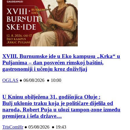
XVIII. Burnumske ide u Eko kampusu „Krka“ u
Puljanima – dan posvećen rimskoj baštini,
gastronomiji i učenju kroz doživljaj
OGLAS
●
06/08/2026 ● 10:00
U Kninu obilježena 31. godišnjica Oluje :
Bulj uklonio traku koja je političare dijelila od
naroda, Robert Puja u ulozi tampon-zone između
premijera i šefa države…
TrisComHr
●
05/08/2026 ● 19:43