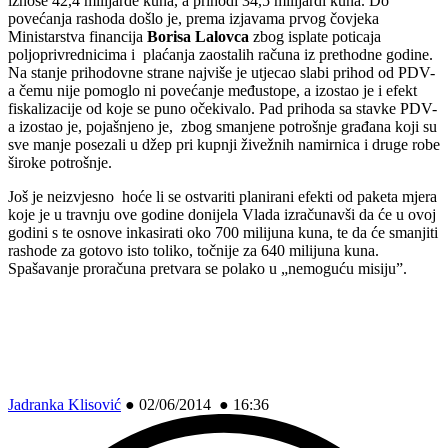
iznose 42,4 milijarde kuna, a prihodi 34,5 milijardi kuna. Do
povećanja rashoda došlo je, prema izjavama prvog čovjeka
Ministarstva financija
Borisa Lalovca
zbog isplate poticaja
poljoprivrednicima i plaćanja zaostalih računa iz prethodne godine.
Na stanje prihodovne strane najviše je utjecao slabi prihod od PDV-
a čemu nije pomoglo ni povećanje međustope, a izostao je i efekt
fiskalizacije od koje se puno očekivalo. Pad prihoda sa stavke PDV-
a izostao je, pojašnjeno je, zbog smanjene potrošnje građana koji su
sve manje posezali u džep pri kupnji živežnih namirnica i druge robe
široke potrošnje.
Još je neizvjesno hoće li se ostvariti planirani efekti od paketa mjera
koje je u travnju ove godine donijela Vlada izračunavši da će u ovoj
godini s te osnove inkasirati oko 700 milijuna kuna, te da će smanjiti
rashode za gotovo isto toliko, točnije za 640 milijuna kuna.
Spašavanje proračuna pretvara se polako u „nemoguću misiju”.
Jadranka Klisović
●
02/06/2014 ● 16:36