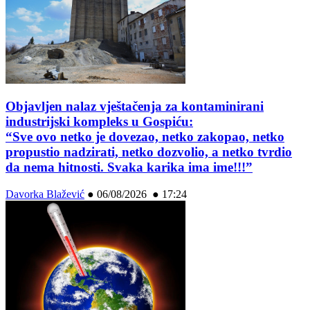
Objavljen nalaz vještačenja za kontaminirani
industrijski kompleks u Gospiću:
“Sve ovo netko je dovezao, netko zakopao, netko
propustio nadzirati, netko dozvolio, a netko tvrdio
da nema hitnosti. Svaka karika ima ime!!!”
Davorka Blažević
●
06/08/2026 ● 17:24