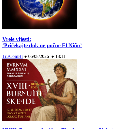
Vrele vijesti:
‘Pričekajte dok ne počne El Niño’
TrisComHr
●
06/08/2026 ● 13:11