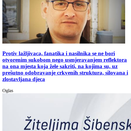
Protiv lažljivaca, fanatika i nasilnika se ne bori
otvorenim sukobom nego usmjeravanjem reflektora
na ona mjesta koja žele sakriti, na kojima su, uz
prešutno odobravanje crkvenih struktura, silovana i
zlostavljana djeca
Oglas