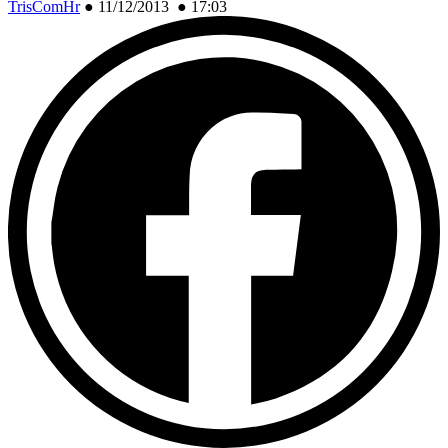
TrisComHr
●
11/12/2013 ● 17:03