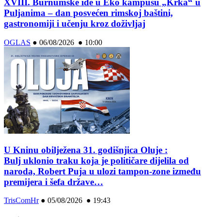
XVIII. Burnumske ide u Eko kampusu „Krka“ u
Puljanima – dan posvećen rimskoj baštini,
gastronomiji i učenju kroz doživljaj
OGLAS
●
06/08/2026 ● 10:00
U Kninu obilježena 31. godišnjica Oluje :
Bulj uklonio traku koja je političare dijelila od
naroda, Robert Puja u ulozi tampon-zone između
premijera i šefa države…
TrisComHr
●
05/08/2026 ● 19:43