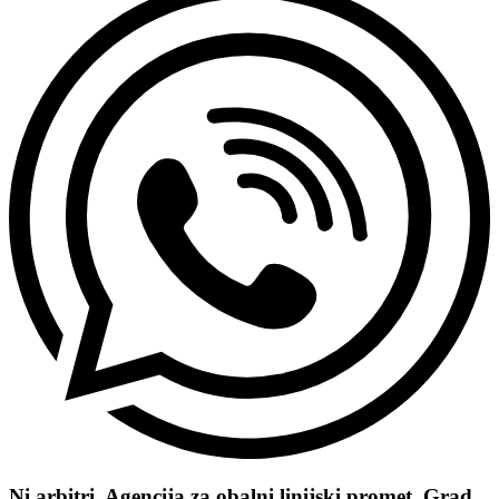
Ni arbitri, Agencija za obalni linijski promet, Grad