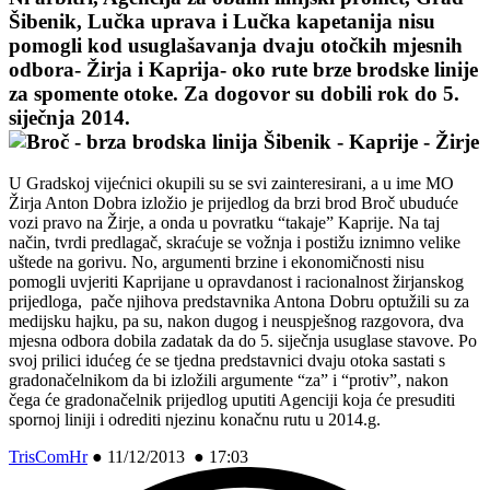
Šibenik, Lučka uprava i Lučka kapetanija nisu
pomogli kod usuglašavanja dvaju otočkih mjesnih
odbora- Žirja i Kaprija- oko rute brze brodske linije
za spomente otoke. Za dogovor su dobili rok do 5.
siječnja 2014.
U Gradskoj vijećnici okupili su se svi zainteresirani, a u ime MO
Žirja Anton Dobra izložio je prijedlog da brzi brod Broč ubuduće
vozi pravo na Žirje, a onda u povratku “takaje” Kaprije. Na taj
način, tvrdi predlagač, skraćuje se vožnja i postižu iznimno velike
uštede na gorivu. No, argumenti brzine i ekonomičnosti nisu
pomogli uvjeriti Kaprijane u opravdanost i racionalnost žirjanskog
prijedloga, pače njihova predstavnika Antona Dobru optužili su za
medijsku hajku, pa su, nakon dugog i neuspješnog razgovora, dva
mjesna odbora dobila zadatak da do 5. siječnja usuglase stavove. Po
svoj prilici idućeg će se tjedna predstavnici dvaju otoka sastati s
gradonačelnikom da bi izložili argumente “za” i “protiv”, nakon
čega će gradonačelnik prijedlog uputiti Agenciji koja će presuditi
spornoj liniji i odrediti njezinu konačnu rutu u 2014.g.
TrisComHr
●
11/12/2013 ● 17:03