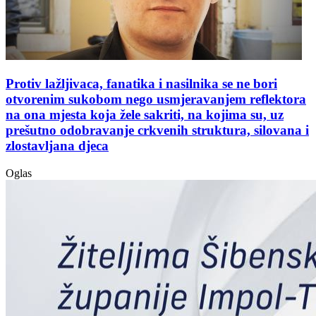
Protiv lažljivaca, fanatika i nasilnika se ne bori
otvorenim sukobom nego usmjeravanjem reflektora
na ona mjesta koja žele sakriti, na kojima su, uz
prešutno odobravanje crkvenih struktura, silovana i
zlostavljana djeca
Oglas