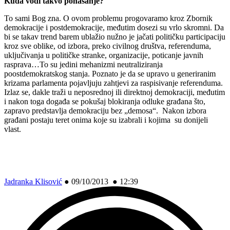
Kuda vodi takvo ponašanje?
To sami Bog zna. O ovom problemu progovaramo kroz Zbornik
demokracije i postdemokracije, međutim dosezi su vrlo skromni. Da
bi se takav trend barem ublažio nužno je jačati političku participaciju
kroz sve oblike, od izbora, preko civilnog društva, referenduma,
uključivanja u političke stranke, organizacije, poticanje javnih
rasprava…To su jedini mehanizmi neutraliziranja
poostdemokratskog stanja. Poznato je da se upravo u generiranim
krizama parlamenta pojavljuju zahtjevi za raspisivanje referenduma.
Izlaz se, dakle traži u neposrednoj ili direktnoj demokraciji, međutim
i nakon toga događa se pokušaj blokiranja odluke građana što,
zapravo predstavlja demokraciju bez „demosa“. Nakon izbora
građani postaju teret onima koje su izabrali i kojima su donijeli
vlast.
Jadranka Klisović
●
09/10/2013 ● 12:39