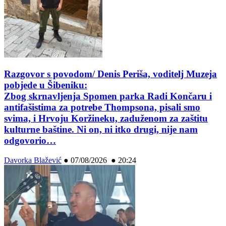
Razgovor s povodom/ Denis Periša, voditelj Muzeja
pobjede u Šibeniku:
Zbog skrnavljenja Spomen parka Radi Končaru i
antifašistima za potrebe Thompsona, pisali smo
svima, i Hrvoju Koržineku, zaduženom za zaštitu
kulturne baštine. Ni on, ni itko drugi, nije nam
odgovorio…
Davorka Blažević
●
07/08/2026 ● 20:24