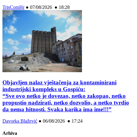
TrisComHr
●
07/08/2026 ● 18:28
Objavljen nalaz vještačenja za kontaminirani
industrijski kompleks u Gospiću:
“Sve ovo netko je dovezao, netko zakopao, netko
propustio nadzirati, netko dozvolio, a netko tvrdio
da nema hitnosti. Svaka karika ima ime!!!”
Davorka Blažević
●
06/08/2026 ● 17:24
Arhiva