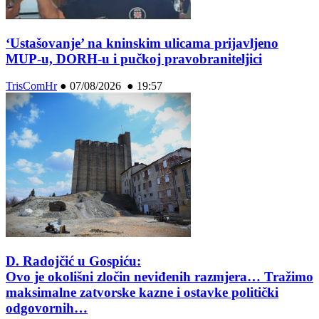
‘Ustašovanje’ na kninskim ulicama prijavljeno
MUP-u, DORH-u i pučkoj pravobraniteljici
TrisComHr
●
07/08/2026 ● 19:57
D. Radojčić u Gospiću:
Ovo je okolišni zločin neviđenih razmjera… Tražimo
maksimalne zatvorske kazne i ostavke politički
odgovornih…