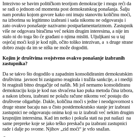
Intezivno se bavim političkom teorijom demokracije i mogu reći da
se radi o jednom od momenta post demokratskog ponašanja. Šalju
nam poruku kojom govore kako oni imaju stanovitu količinu moći,
na izborima su legitimno izabrani i sada nikomu ne odgovaraju i
zato ovakvo ponašanje nazivamo postparlamentarizmom. Zastupnik
više ne odgovara biračima već nekim drugim interesima, a nije im
stalo ni do toga što će građani o njima misliti. Uljuljkani su u taj
osjećaj moći koji je kod njih, očito toliko intezivan, a s druge strane
dobro znaju da im se ništa ne može dogoditi.
Kojim je društvima svojstveno ovakvo ponašanje izabranih
zastupnika?
Da se takvo što dogodilo u zapadnim konsolidiranim demokratskim
društvima javnost bi zasigurno reagirala i tražila sankcije, a i mediji
bi reagirali bitno drugačije od naših. Mi još nemamo konsolidiranu
demokraciju koja je kod nas shvaćena kao puka metoda čina izbora,
a nakon izbora, izabrani ne polažu račune nikomu već postaju dio
društvene oligarhije. Dakle, količina moći s jedne i neodgovornost s
druge strane bacaju nas u čisto postdemokratsko stanje jer izabrani
zastupnici ne odgovaraju onima koji su iz izabrali već nekim drugim
krupnijim interesima. Kad im netko i pokuša stati na put nailazi na
same prepreke koje se jako teško preskaču pa izabrani zastupnici
rade i dalje po svome. Njihov „zid moći“ je vrlo snažan.