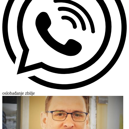
oslobađanje zbilje