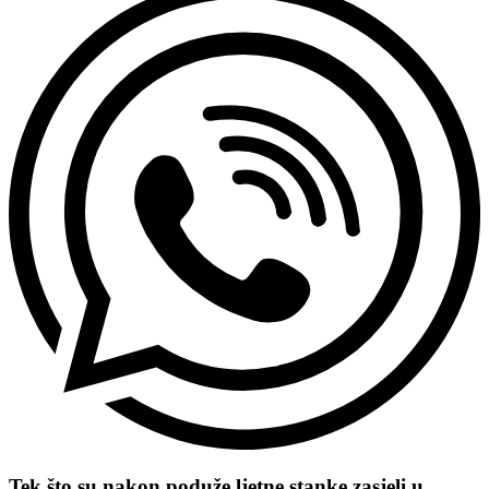
Tek što su nakon poduže ljetne stanke zasjeli u