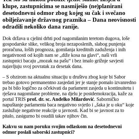
klupe, zastupnicima se nasmiješio (ne)planirani
desetodnevni odmor zbog kojeg su čak i svečano
obilježavanje državnog praznika – Dana neovisnosti
odradili nekoliko dana ranije.
Dok država u cjelini drhti pod nagomilanim teretom dugova, loše
gospodarske slike, velikog broja nezaposlenih, slabog punjenja
proračuna, loših prognoza, gomilanja kreditnih zaduženja i inih
negativnosti od kojih nam se „diže kosa na glavi“, naši vrli
zastupnici bacaju „mozak na pašu“ i bez imalo grižnje savjesti
najavljuju svoj povratak za desetak dana.
– S obzirom na aktualnu situaciju u društvu zbog koje bi Sabor
trebao gotovo permanentno zasjedati jer je stanje pomalo izvanredno
pa bi bilo logično za očekivati da parlament zasjeda u kontinuitetu i
rješava nagomilane probleme, na djelu je postdemokracija, kaže za
portal TRIS
prof. dr. sc. Anđelko Milardović
. Saborničko
napuštanje parlamenta baca negativno svjetlo i „šaka je u oku“ koje
zaslužuje negativne reakcije u javnosti. Kad bi se javnost za to
pitalo, zasigurno bi osudili takav njihov čin.
Kakvu su nam poruku svojim odlaskom na desetodnevni
odmor poslali saborski zastupnici?