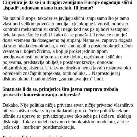
Činjenica je da se i u drugim zemljama Europe događaju slični
„ispadi“, odnosno nismo izuzetak. Ili jesmo?
Na razini Europe, također se javljaju slični istupi samo što je tamo
vlast pod velikim povećalo medija i cjelokupne javnosti, odnosno
kontrolni mehanizmi su strožiji nego kod nas pa njihovi zastupnici
itekako paze što će raditi i kako će se ponašati. Trebat će nam još
dosta vremena da dosegnemo taj stupanj. Nama se, zapravo događa
da smo mlada demokracija, a već smo upali u postdemokraciju.Duh
vremena u kojem živimo, a koji je prožet jednim tipom
neodgovornosti, nebrigom za opće dobro, egoizmom i sličnim
pojavama, predstavlja obilježje postdemokracije, donosno
oligarhijskog sistema. U takvom društvu nema javnih rasprava oko
određenih značajnih projekata, bitih odluka… Naprosto je taj
diskurs ukinut i nadomješten „zamantavanjem“ ljudi.
Smatrate li da se, primjerice šira javna rasprava trebala
provesti o koncesioniranju autocesta?
Dakako. Nije politika ničija privatna stvar, ničije privatno vlasništvo
niti vlasništvo nekakvih partikularnih grupa. Neke političke ekipe
učinile su upravo to, privatiziraju sve oko sebe pa i državu, ukidaju
diskusiju. Takav model nazivamo tehnokratskim modelom, a to je
jedan od „markera“ postdemokracije.