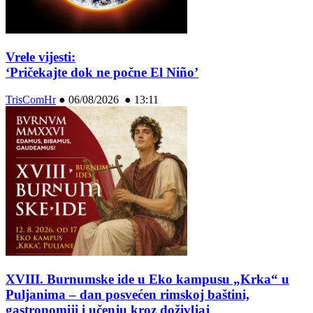
Vrele vijesti:
‘Pričekajte dok ne počne El Niño’
TrisComHr
●
06/08/2026 ● 13:11
XVIII. Burnumske ide u Eko kampusu „Krka“ u
Puljanima – dan posvećen rimskoj baštini,
gastronomiji i učenju kroz doživljaj