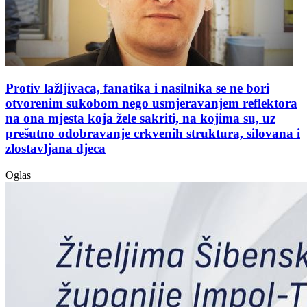
Protiv lažljivaca, fanatika i nasilnika se ne bori
otvorenim sukobom nego usmjeravanjem reflektora
na ona mjesta koja žele sakriti, na kojima su, uz
prešutno odobravanje crkvenih struktura, silovana i
zlostavljana djeca
Oglas