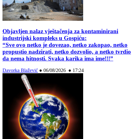
Objavljen nalaz vještačenja za kontaminirani
industrijski kompleks u Gospiću:
“Sve ovo netko je dovezao, netko zakopao, netko
propustio nadzirati, netko dozvolio, a netko tvrdio
da nema hitnosti. Svaka karika ima ime!!!”
Davorka Blažević
●
06/08/2026 ● 17:24