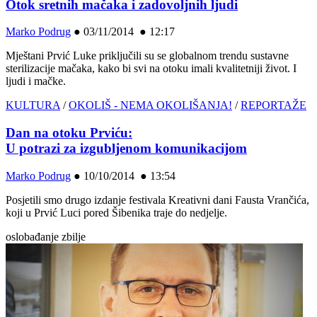
Otok sretnih mačaka i zadovoljnih ljudi
Marko Podrug
●
03/11/2014 ● 12:17
Mještani Prvić Luke priključili su se globalnom trendu sustavne
sterilizacije mačaka, kako bi svi na otoku imali kvalitetniji život. I
ljudi i mačke.
KULTURA
/
OKOLIŠ - NEMA OKOLIŠANJA!
/
REPORTAŽE
Dan na otoku Prviću:
U potrazi za izgubljenom komunikacijom
Marko Podrug
●
10/10/2014 ● 13:54
Posjetili smo drugo izdanje festivala Kreativni dani Fausta Vrančića,
koji u Prvić Luci pored Šibenika traje do nedjelje.
oslobađanje zbilje