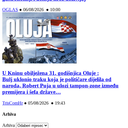
OGLAS
●
06/08/2026 ● 10:00
U Kninu obilježena 31. godišnjica Oluje :
Bulj uklonio traku koja je političare dijelila od
naroda, Robert Puja u ulozi tampon-zone između
premijera i šefa države…
TrisComHr
●
05/08/2026 ● 19:43
Arhiva
Arhiva