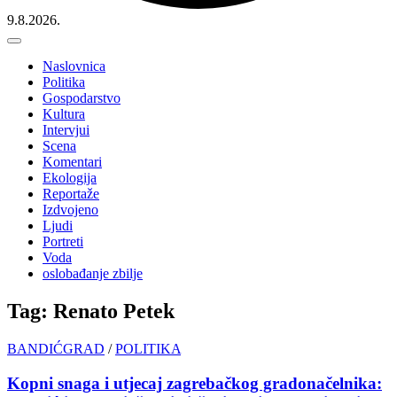
9.8.2026.
Naslovnica
Politika
Gospodarstvo
Kultura
Intervjui
Scena
Komentari
Ekologija
Reportaže
Izdvojeno
Ljudi
Portreti
Voda
oslobađanje zbilje
Tag: Renato Petek
BANDIĆGRAD
/
POLITIKA
Kopni snaga i utjecaj zagrebačkog gradonačelnika: