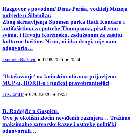
Razgovor s povodom/ Denis Periša, voditelj Muzeja
pobjede u Šibeniku:
Zbog skrnavljenja Spomen parka Radi Končaru i
antifašistima za potrebe Thompsona, pisali smo
svima, i Hrvoju Koržineku, zaduženom za zaštitu
kulturne baštine. Ni on, ni itko drugi, nije nam
odgovorio…
Davorka Blažević
●
07/08/2026 ● 20:24
‘Ustašovanje’ na kninskim ulicama prijavljeno
MUP-u, DORH-u i pučkoj pravobraniteljici
TrisComHr
●
07/08/2026 ● 19:57
D. Radojčić u Gospiću:
Ovo je okolišni zločin neviđenih razmjera… Tražimo
maksimalne zatvorske kazne i ostavke politički
odgovornih…