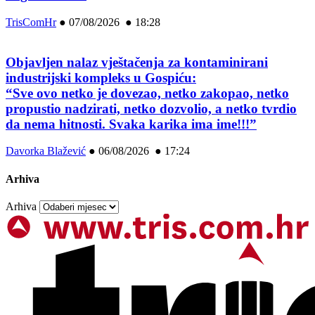
TrisComHr
●
07/08/2026 ● 18:28
Objavljen nalaz vještačenja za kontaminirani
industrijski kompleks u Gospiću:
“Sve ovo netko je dovezao, netko zakopao, netko
propustio nadzirati, netko dozvolio, a netko tvrdio
da nema hitnosti. Svaka karika ima ime!!!”
Davorka Blažević
●
06/08/2026 ● 17:24
Arhiva
Arhiva