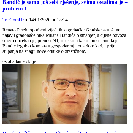
Bandić je samo još sebi rješenje, svima ostalima je –
problem !
TrisComHr
●
14/01/2020 ● 18:14
Renato Petek, oporbeni vijećnik zagrebačke Gradske skupštine,
najavu gradonačelnika Milana Bandića o smanjenju cijene odvoza
smeća dočekao je, prenosi N1, opaskom kako mu se čini da je
Bandić izgubio kompas u gospodarenju otpadom kad, i prije
stupanja na snagu nove odluke o drastičnom...
oslobađanje zbilje