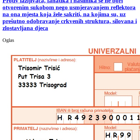
Protiv lažljivaca, fanatika i nasilnika se ne bori
otvorenim sukobom nego usmjeravanjem reflektora
na ona mjesta koja žele sakriti, na kojima su, uz
prešutno odobravanje crkvenih struktura, silovana i
zlostavljana djeca
Oglas