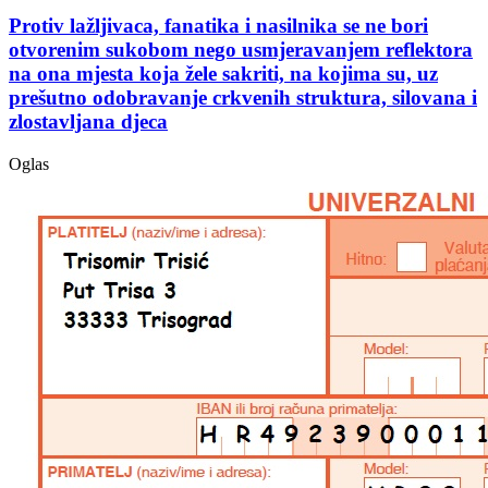
Protiv lažljivaca, fanatika i nasilnika se ne bori
otvorenim sukobom nego usmjeravanjem reflektora
na ona mjesta koja žele sakriti, na kojima su, uz
prešutno odobravanje crkvenih struktura, silovana i
zlostavljana djeca
Oglas