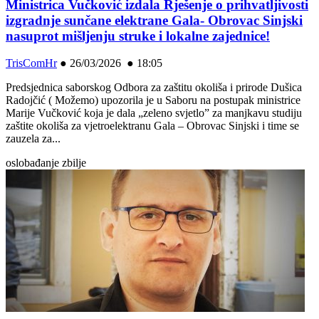
Ministrica Vučković izdala Rješenje o prihvatljivosti
izgradnje sunčane elektrane Gala- Obrovac Sinjski
nasuprot mišljenju struke i lokalne zajednice!
TrisComHr
●
26/03/2026 ● 18:05
Predsjednica saborskog Odbora za zaštitu okoliša i prirode Dušica
Radojčić ( Možemo) upozorila je u Saboru na postupak ministrice
Marije Vučković koja je dala „zeleno svjetlo” za manjkavu studiju
zaštite okoliša za vjetroelektranu Gala – Obrovac Sinjski i time se
zauzela za...
oslobađanje zbilje