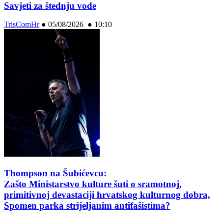
Savjeti za štednju vode
TrisComHr
●
05/08/2026 ● 10:10
Thompson na Šubićevcu:
Zašto Ministarstvo kulture šuti o sramotnoj,
primitivnoj devastaciji hrvatskog kulturnog dobra,
Spomen parka strijeljanim antifašistima?