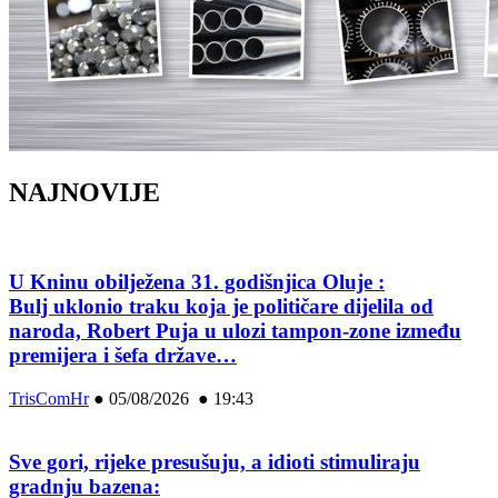
NAJNOVIJE
U Kninu obilježena 31. godišnjica Oluje :
Bulj uklonio traku koja je političare dijelila od
naroda, Robert Puja u ulozi tampon-zone između
premijera i šefa države…
TrisComHr
●
05/08/2026 ● 19:43
Sve gori, rijeke presušuju, a idioti stimuliraju
gradnju bazena: