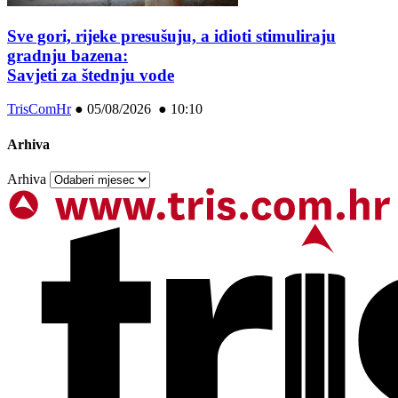
Sve gori, rijeke presušuju, a idioti stimuliraju
gradnju bazena:
Savjeti za štednju vode
TrisComHr
●
05/08/2026 ● 10:10
Arhiva
Arhiva