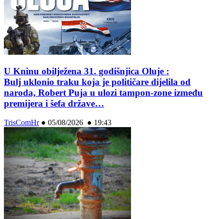
U Kninu obilježena 31. godišnjica Oluje :
Bulj uklonio traku koja je političare dijelila od
naroda, Robert Puja u ulozi tampon-zone između
premijera i šefa države…
TrisComHr
●
05/08/2026 ● 19:43