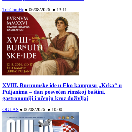
TrisComHr
●
06/08/2026 ● 13:11
XVIII. Burnumske ide u Eko kampusu „Krka“ u
Puljanima – dan posvećen rimskoj baštini,
gastronomiji i učenju kroz doživljaj
OGLAS
●
06/08/2026 ● 10:00