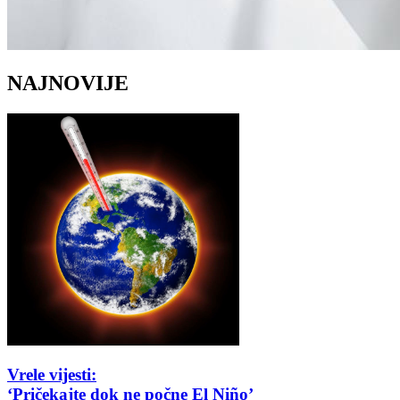
NAJNOVIJE
Vrele vijesti:
‘Pričekajte dok ne počne El Niño’