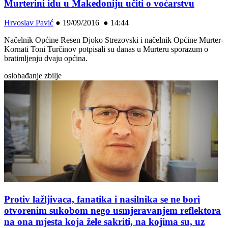
Murterini idu u Makedoniju učiti o voćarstvu
Hrvoslav Pavić
●
19/09/2016 ● 14:44
Načelnik Općine Resen Djoko Strezovski i načelnik Općine Murter-
Kornati Toni Turčinov potpisali su danas u Murteru sporazum o
bratimljenju dvaju općina.
oslobađanje zbilje
Protiv lažljivaca, fanatika i nasilnika se ne bori
otvorenim sukobom nego usmjeravanjem reflektora
na ona mjesta koja žele sakriti, na kojima su, uz