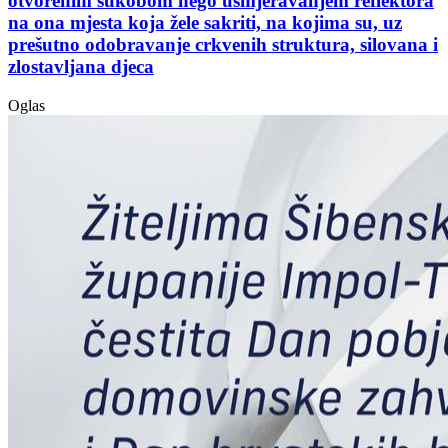
otvorenim sukobom nego usmjeravanjem reflektora
na ona mjesta koja žele sakriti, na kojima su, uz
prešutno odobravanje crkvenih struktura, silovana i
zlostavljana djeca
Oglas