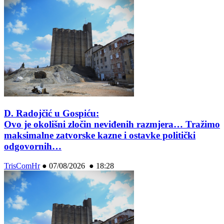
D. Radojčić u Gospiću:
Ovo je okolišni zločin neviđenih razmjera… Tražimo
maksimalne zatvorske kazne i ostavke politički
odgovornih…
TrisComHr
●
07/08/2026 ● 18:28