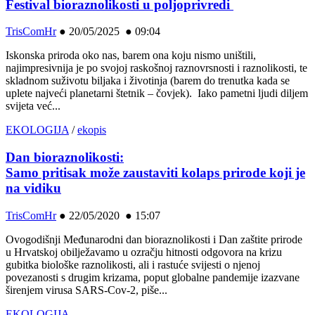
Festival bioraznolikosti u poljoprivredi
TrisComHr
●
20/05/2025 ● 09:04
Iskonska priroda oko nas, barem ona koju nismo uništili,
najimpresivnija je po svojoj raskošnoj raznovrsnosti i raznolikosti, te
skladnom suživotu biljaka i životinja (barem do trenutka kada se
uplete najveći planetarni štetnik – čovjek). Iako pametni ljudi diljem
svijeta već...
EKOLOGIJA
/
ekopis
Dan bioraznolikosti:
Samo pritisak može zaustaviti kolaps prirode koji je
na vidiku
TrisComHr
●
22/05/2020 ● 15:07
Ovogodišnji Međunarodni dan bioraznolikosti i Dan zaštite prirode
u Hrvatskoj obilježavamo u ozračju hitnosti odgovora na krizu
gubitka biološke raznolikosti, ali i rastuće svijesti o njenoj
povezanosti s drugim krizama, poput globalne pandemije izazvane
širenjem virusa SARS-Cov-2, piše...
EKOLOGIJA