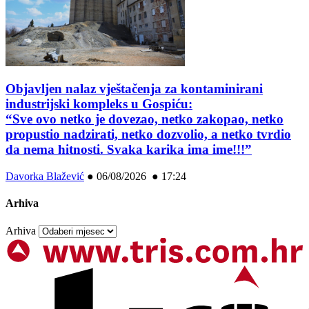
Objavljen nalaz vještačenja za kontaminirani
industrijski kompleks u Gospiću:
“Sve ovo netko je dovezao, netko zakopao, netko
propustio nadzirati, netko dozvolio, a netko tvrdio
da nema hitnosti. Svaka karika ima ime!!!”
Davorka Blažević
●
06/08/2026 ● 17:24
Arhiva
Arhiva