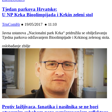
Tjedan parkova Hrvatske:
U NP Krka Bioolimpijada i Krkin zeleni stol
TrisComHr
●
19/05/2017 ● 11:10
Javna ustanova „Nacionalni park Krka“ pridružila se obilježavanju
Tjedna parkova održavanjem Bioolimpijade i Krkinog zelenog stola.
oslobađanje zbilje
Protiv lažljivaca, fanatika i nasilnika se ne bori