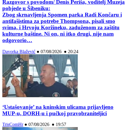
Razgovor s povodom/ Denis Periša, voditelj Muzeja
pobjede u Šibeniku:
Zbog skrnavljenja Spomen parka Radi Končaru i
antifašistima za potrebe Thompsona, pisali smo
svima, i Hrvoju Koržineku, zaduženom za zaštitu
kulturne baštine. Ni on, ni itko drugi, nije nam
odgovorio…
Davorka Blažević
●
07/08/2026 ● 20:24
‘Ustašovanje’ na kninskim ulicama prijavljeno
MUP-u, DORH-u i pučkoj pravobraniteljici
TrisComHr
●
07/08/2026 ● 19:57