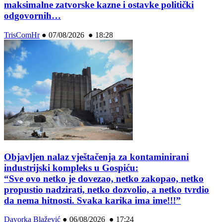
maksimalne zatvorske kazne i ostavke politički
odgovornih…
TrisComHr
●
07/08/2026 ● 18:28
Objavljen nalaz vještačenja za kontaminirani
industrijski kompleks u Gospiću:
“Sve ovo netko je dovezao, netko zakopao, netko
propustio nadzirati, netko dozvolio, a netko tvrdio
da nema hitnosti. Svaka karika ima ime!!!”
Davorka Blažević
●
06/08/2026 ● 17:24