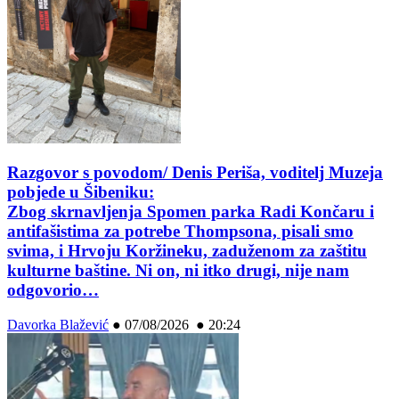
Razgovor s povodom/ Denis Periša, voditelj Muzeja
pobjede u Šibeniku:
Zbog skrnavljenja Spomen parka Radi Končaru i
antifašistima za potrebe Thompsona, pisali smo
svima, i Hrvoju Koržineku, zaduženom za zaštitu
kulturne baštine. Ni on, ni itko drugi, nije nam
odgovorio…
Davorka Blažević
●
07/08/2026 ● 20:24