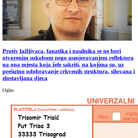
Protiv lažljivaca, fanatika i nasilnika se ne bori
otvorenim sukobom nego usmjeravanjem reflektora
na ona mjesta koja žele sakriti, na kojima su, uz
prešutno odobravanje crkvenih struktura, silovana i
zlostavljana djeca
Oglas