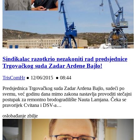
Sindikalac razotkrio nezakoniti rad predsjednice
Trgovačkog suda Zadar Ardene Bajlo!
TrisComHr
●
12/06/2015 ● 08:44
Predsjednica Trgovačkog suda Zadar Ardena Bajlo, sudeći po
svemu, već godinu dana mimo zakona nastavlja provoditi stečajni
postupak za remontno brodogradilište Nauta Lamjana. Čeka se
pravorijek Cvitana i DSV-a…
oslobađanje zbilje