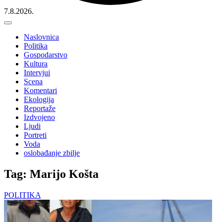
7.8.2026.
Naslovnica
Politika
Gospodarstvo
Kultura
Intervjui
Scena
Komentari
Ekologija
Reportaže
Izdvojeno
Ljudi
Portreti
Voda
oslobađanje zbilje
Tag: Marijo Košta
POLITIKA