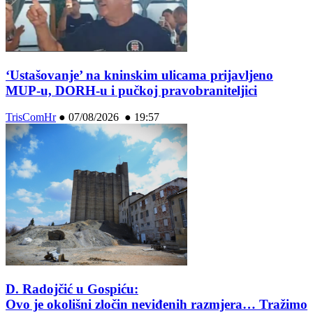
‘Ustašovanje’ na kninskim ulicama prijavljeno
MUP-u, DORH-u i pučkoj pravobraniteljici
TrisComHr
●
07/08/2026 ● 19:57
D. Radojčić u Gospiću:
Ovo je okolišni zločin neviđenih razmjera… Tražimo