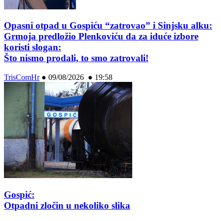
Opasni otpad u Gospiću “zatrovao” i Sinjsku alku:
Grmoja predložio Plenkoviću da za iduće izbore
koristi slogan:
Što nismo prodali, to smo zatrovali!
TrisComHr
●
09/08/2026 ● 19:58
Gospić:
Otpadni zločin u nekoliko slika