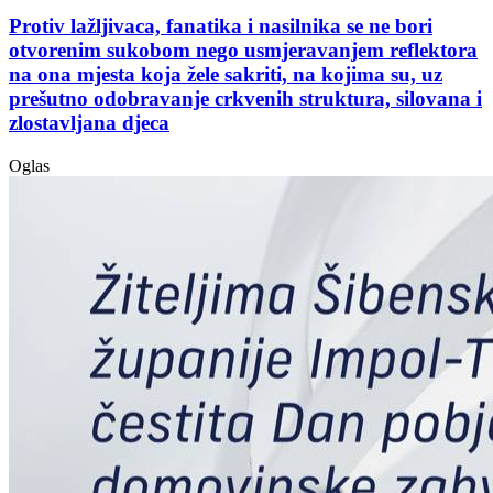
Protiv lažljivaca, fanatika i nasilnika se ne bori
otvorenim sukobom nego usmjeravanjem reflektora
na ona mjesta koja žele sakriti, na kojima su, uz
prešutno odobravanje crkvenih struktura, silovana i
zlostavljana djeca
Oglas