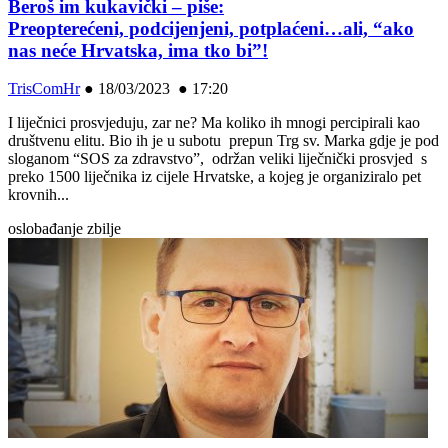
Beroš im kukavički – piše:
Preopterećeni, podcijenjeni, potplaćeni…ali, “ako
nas neće Hrvatska, ima tko bi”!
TrisComHr
●
18/03/2023 ● 17:20
I liječnici prosvjeduju, zar ne? Ma koliko ih mnogi percipirali kao
društvenu elitu. Bio ih je u subotu prepun Trg sv. Marka gdje je pod
sloganom “SOS za zdravstvo”, održan veliki liječnički prosvjed s
preko 1500 liječnika iz cijele Hrvatske, a kojeg je organiziralo pet
krovnih...
oslobađanje zbilje