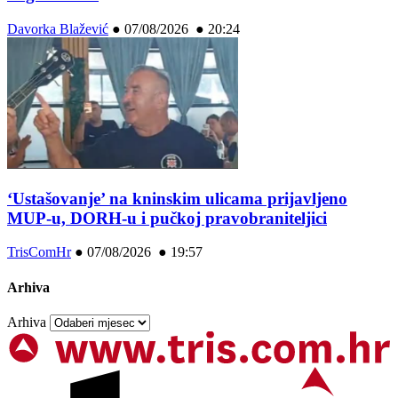
Davorka Blažević
●
07/08/2026 ● 20:24
‘Ustašovanje’ na kninskim ulicama prijavljeno
MUP-u, DORH-u i pučkoj pravobraniteljici
TrisComHr
●
07/08/2026 ● 19:57
Arhiva
Arhiva