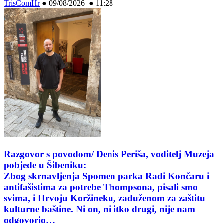
TrisComHr
●
09/08/2026 ● 11:28
Razgovor s povodom/ Denis Periša, voditelj Muzeja
pobjede u Šibeniku:
Zbog skrnavljenja Spomen parka Radi Končaru i
antifašistima za potrebe Thompsona, pisali smo
svima, i Hrvoju Koržineku, zaduženom za zaštitu
kulturne baštine. Ni on, ni itko drugi, nije nam
odgovorio…