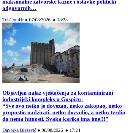
maksimalne zatvorske kazne i ostavke politički
odgovornih…
TrisComHr
●
07/08/2026 ● 18:28
Objavljen nalaz vještačenja za kontaminirani
industrijski kompleks u Gospiću:
“Sve ovo netko je dovezao, netko zakopao, netko
propustio nadzirati, netko dozvolio, a netko tvrdio
da nema hitnosti. Svaka karika ima ime!!!”
Davorka Blažević
●
06/08/2026 ● 17:24