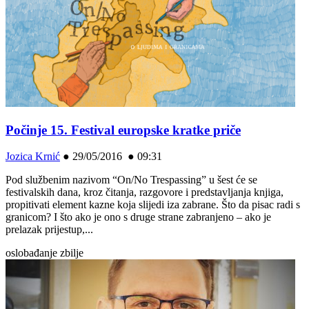
Počinje 15. Festival europske kratke priče
Jozica Krnić
●
29/05/2016 ● 09:31
Pod službenim nazivom “On/No Trespassing” u šest će se
festivalskih dana, kroz čitanja, razgovore i predstavljanja knjiga,
propitivati element kazne koja slijedi iza zabrane. Što da pisac radi s
granicom? I što ako je ono s druge strane zabranjeno – ako je
prelazak prijestup,...
oslobađanje zbilje