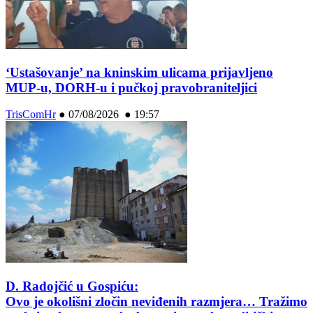
‘Ustašovanje’ na kninskim ulicama prijavljeno
MUP-u, DORH-u i pučkoj pravobraniteljici
TrisComHr
●
07/08/2026 ● 19:57
D. Radojčić u Gospiću:
Ovo je okolišni zločin neviđenih razmjera… Tražimo