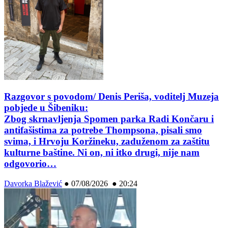
Razgovor s povodom/ Denis Periša, voditelj Muzeja
pobjede u Šibeniku:
Zbog skrnavljenja Spomen parka Radi Končaru i
antifašistima za potrebe Thompsona, pisali smo
svima, i Hrvoju Koržineku, zaduženom za zaštitu
kulturne baštine. Ni on, ni itko drugi, nije nam
odgovorio…
Davorka Blažević
●
07/08/2026 ● 20:24