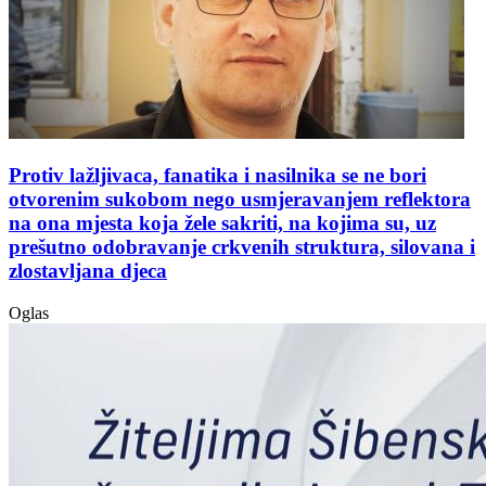
Protiv lažljivaca, fanatika i nasilnika se ne bori
otvorenim sukobom nego usmjeravanjem reflektora
na ona mjesta koja žele sakriti, na kojima su, uz
prešutno odobravanje crkvenih struktura, silovana i
zlostavljana djeca
Oglas