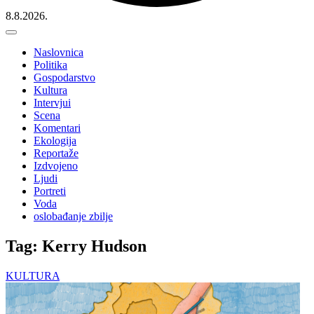
8.8.2026.
Naslovnica
Politika
Gospodarstvo
Kultura
Intervjui
Scena
Komentari
Ekologija
Reportaže
Izdvojeno
Ljudi
Portreti
Voda
oslobađanje zbilje
Tag: Kerry Hudson
KULTURA