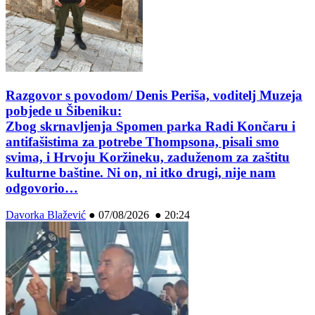
Razgovor s povodom/ Denis Periša, voditelj Muzeja
pobjede u Šibeniku:
Zbog skrnavljenja Spomen parka Radi Končaru i
antifašistima za potrebe Thompsona, pisali smo
svima, i Hrvoju Koržineku, zaduženom za zaštitu
kulturne baštine. Ni on, ni itko drugi, nije nam
odgovorio…
Davorka Blažević
●
07/08/2026 ● 20:24