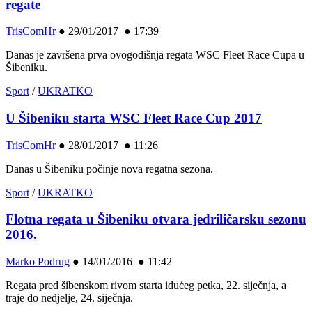
regate
TrisComHr
●
29/01/2017 ● 17:39
Danas je završena prva ovogodišnja regata WSC Fleet Race Cupa u
Šibeniku.
Sport
/
UKRATKO
U Šibeniku starta WSC Fleet Race Cup 2017
TrisComHr
●
28/01/2017 ● 11:26
Danas u Šibeniku počinje nova regatna sezona.
Sport
/
UKRATKO
Flotna regata u Šibeniku otvara jedriličarsku sezonu
2016.
Marko Podrug
●
14/01/2016 ● 11:42
Regata pred šibenskom rivom starta idućeg petka, 22. siječnja, a
traje do nedjelje, 24. siječnja.