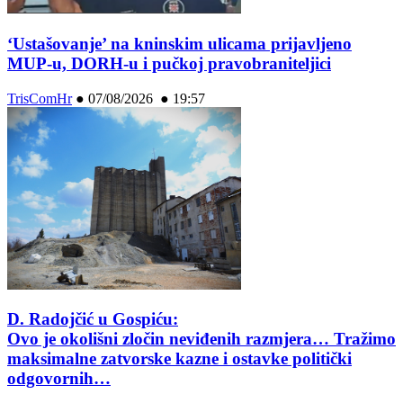
‘Ustašovanje’ na kninskim ulicama prijavljeno
MUP-u, DORH-u i pučkoj pravobraniteljici
TrisComHr
●
07/08/2026 ● 19:57
D. Radojčić u Gospiću:
Ovo je okolišni zločin neviđenih razmjera… Tražimo
maksimalne zatvorske kazne i ostavke politički
odgovornih…