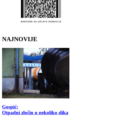
NAJNOVIJE
Gospić:
Otpadni zločin u nekoliko slika