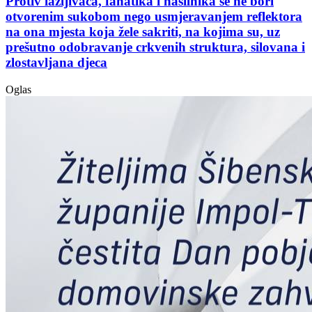
Protiv lažljivaca, fanatika i nasilnika se ne bori
otvorenim sukobom nego usmjeravanjem reflektora
na ona mjesta koja žele sakriti, na kojima su, uz
prešutno odobravanje crkvenih struktura, silovana i
zlostavljana djeca
Oglas