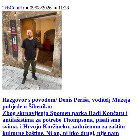
TrisComHr
●
09/08/2026 ● 11:28
Razgovor s povodom/ Denis Periša, voditelj Muzeja
pobjede u Šibeniku:
Zbog skrnavljenja Spomen parka Radi Končaru i
antifašistima za potrebe Thompsona, pisali smo
svima, i Hrvoju Koržineku, zaduženom za zaštitu
kulturne baštine. Ni on, ni itko drugi, nije nam