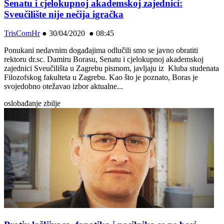
Senatu i cjelokupnoj akademskoj zajednici:
Sveučilište nije nečija igračka
TrisComHr
●
30/04/2020 ● 08:45
Ponukani nedavnim događajima odlučili smo se javno obratiti
rektoru dr.sc. Damiru Borasu, Senatu i cjelokupnoj akademskoj
zajednici Sveučilišta u Zagrebu pismom, javljaju iz Kluba studenata
Filozofskog fakulteta u Zagrebu. Kao što je poznato, Boras je
svojedobno otežavao izbor aktualne...
oslobađanje zbilje