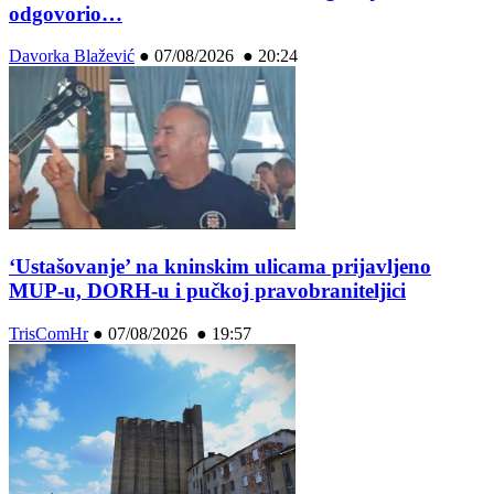
odgovorio…
Davorka Blažević
●
07/08/2026 ● 20:24
‘Ustašovanje’ na kninskim ulicama prijavljeno
MUP-u, DORH-u i pučkoj pravobraniteljici
TrisComHr
●
07/08/2026 ● 19:57