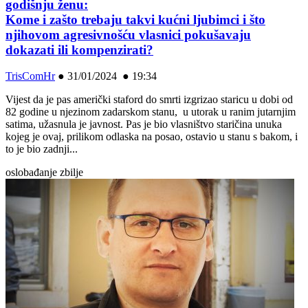
godišnju ženu:
Kome i zašto trebaju takvi kućni ljubimci i što
njihovom agresivnošću vlasnici pokušavaju
dokazati ili kompenzirati?
TrisComHr
●
31/01/2024 ● 19:34
Vijest da je pas američki staford do smrti izgrizao staricu u dobi od
82 godine u njezinom zadarskom stanu, u utorak u ranim jutarnjim
satima, užasnula je javnost. Pas je bio vlasništvo staričina unuka
kojeg je ovaj, prilikom odlaska na posao, ostavio u stanu s bakom, i
to je bio zadnji...
oslobađanje zbilje