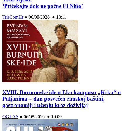
‘Pričekajte dok ne počne El Niño’
TrisComHr
●
06/08/2026 ● 13:11
XVIII. Burnumske ide u Eko kampusu „Krka“ u
Puljanima – dan posvećen rimskoj baštini,
gastronomiji i učenju kroz doživljaj
OGLAS
●
06/08/2026 ● 10:00