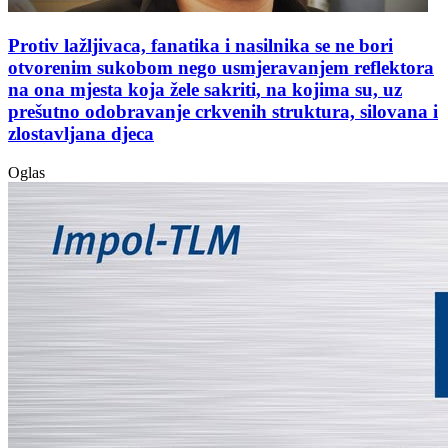
Protiv lažljivaca, fanatika i nasilnika se ne bori
otvorenim sukobom nego usmjeravanjem reflektora
na ona mjesta koja žele sakriti, na kojima su, uz
prešutno odobravanje crkvenih struktura, silovana i
zlostavljana djeca
Oglas