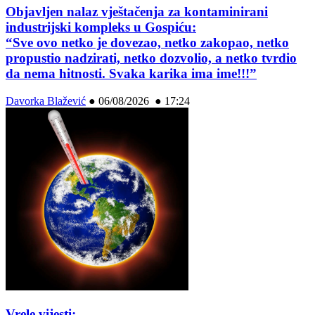
Objavljen nalaz vještačenja za kontaminirani
industrijski kompleks u Gospiću:
“Sve ovo netko je dovezao, netko zakopao, netko
propustio nadzirati, netko dozvolio, a netko tvrdio
da nema hitnosti. Svaka karika ima ime!!!”
Davorka Blažević
●
06/08/2026 ● 17:24
Vrele vijesti: