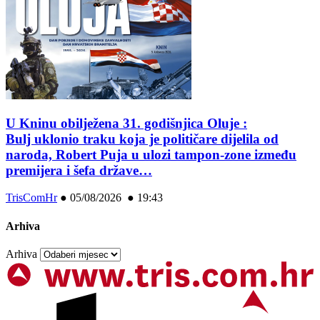
U Kninu obilježena 31. godišnjica Oluje :
Bulj uklonio traku koja je političare dijelila od
naroda, Robert Puja u ulozi tampon-zone između
premijera i šefa države…
TrisComHr
●
05/08/2026 ● 19:43
Arhiva
Arhiva