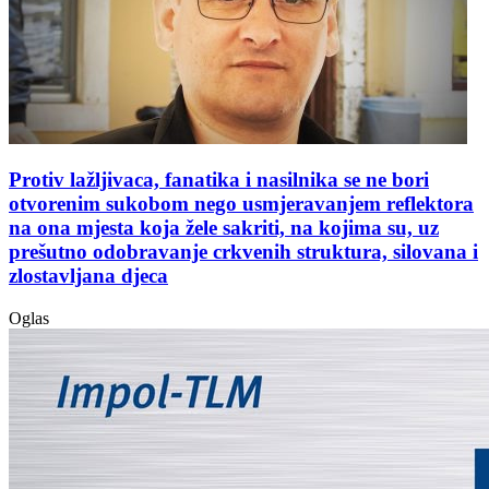
Protiv lažljivaca, fanatika i nasilnika se ne bori
otvorenim sukobom nego usmjeravanjem reflektora
na ona mjesta koja žele sakriti, na kojima su, uz
prešutno odobravanje crkvenih struktura, silovana i
zlostavljana djeca
Oglas