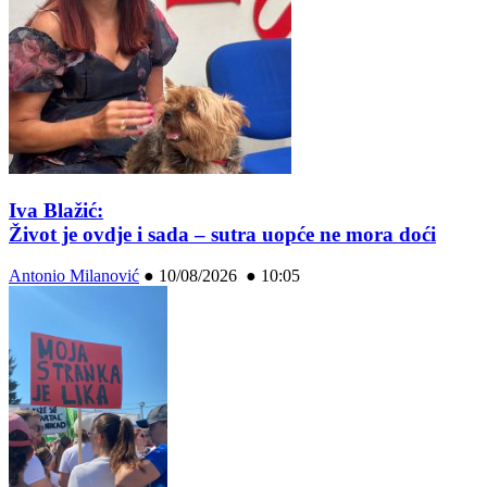
Iva Blažić:
Život je ovdje i sada – sutra uopće ne mora doći
Antonio Milanović
●
10/08/2026 ● 10:05