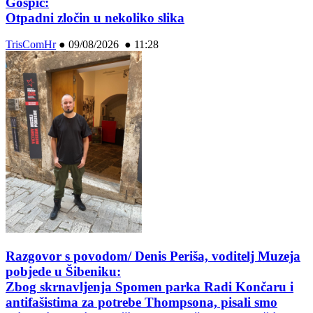
Gospić:
Otpadni zločin u nekoliko slika
TrisComHr
●
09/08/2026 ● 11:28
Razgovor s povodom/ Denis Periša, voditelj Muzeja
pobjede u Šibeniku:
Zbog skrnavljenja Spomen parka Radi Končaru i
antifašistima za potrebe Thompsona, pisali smo