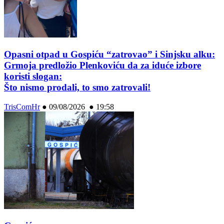
Opasni otpad u Gospiću “zatrovao” i Sinjsku alku:
Grmoja predložio Plenkoviću da za iduće izbore
koristi slogan:
Što nismo prodali, to smo zatrovali!
TrisComHr
●
09/08/2026 ● 19:58