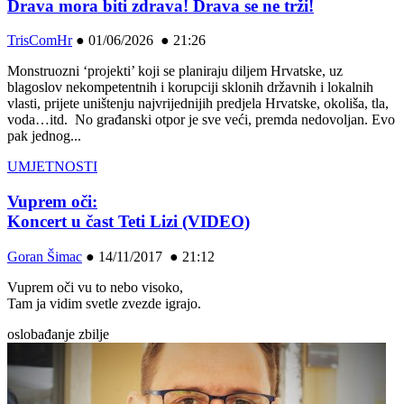
Drava mora biti zdrava! Drava se ne trži!
TrisComHr
●
01/06/2026 ● 21:26
Monstruozni ‘projekti’ koji se planiraju diljem Hrvatske, uz
blagoslov nekompetentnih i korupciji sklonih državnih i lokalnih
vlasti, prijete uništenju najvrijednijih predjela Hrvatske, okoliša, tla,
voda…itd. No građanski otpor je sve veći, premda nedovoljan. Evo
pak jednog...
UMJETNOSTI
Vuprem oči:
Koncert u čast Teti Lizi (VIDEO)
Goran Šimac
●
14/11/2017 ● 21:12
Vuprem oči vu to nebo visoko,
Tam ja vidim svetle zvezde igrajo.
oslobađanje zbilje