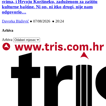
svima, i Hrvoju Koržineku, zaduženom za zaštitu
kulturne baštine. Ni on, ni itko drugi, nije nam
odgovorio…
Davorka Blažević
●
07/08/2026 ● 20:24
Arhiva
Arhiva