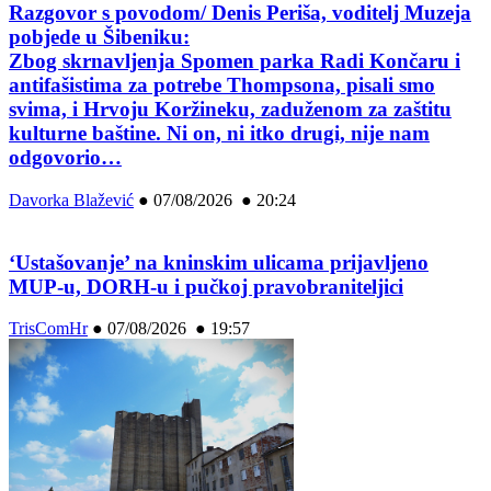
Razgovor s povodom/ Denis Periša, voditelj Muzeja
pobjede u Šibeniku:
Zbog skrnavljenja Spomen parka Radi Končaru i
antifašistima za potrebe Thompsona, pisali smo
svima, i Hrvoju Koržineku, zaduženom za zaštitu
kulturne baštine. Ni on, ni itko drugi, nije nam
odgovorio…
Davorka Blažević
●
07/08/2026 ● 20:24
‘Ustašovanje’ na kninskim ulicama prijavljeno
MUP-u, DORH-u i pučkoj pravobraniteljici
TrisComHr
●
07/08/2026 ● 19:57