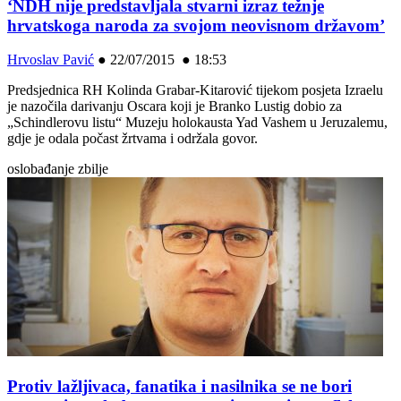
‘NDH nije predstavljala stvarni izraz težnje
hrvatskoga naroda za svojom neovisnom državom’
Hrvoslav Pavić
●
22/07/2015 ● 18:53
Predsjednica RH Kolinda Grabar-Kitarović tijekom posjeta Izraelu
je nazočila darivanju Oscara koji je Branko Lustig dobio za
„Schindlerovu listu“ Muzeju holokausta Yad Vashem u Jeruzalemu,
gdje je odala počast žrtvama i održala govor.
oslobađanje zbilje
Protiv lažljivaca, fanatika i nasilnika se ne bori