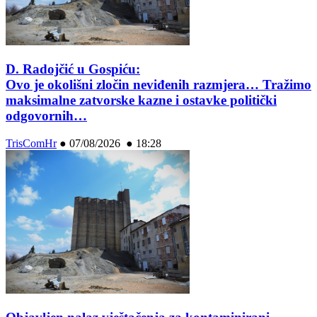
D. Radojčić u Gospiću:
Ovo je okolišni zločin neviđenih razmjera… Tražimo
maksimalne zatvorske kazne i ostavke politički
odgovornih…
TrisComHr
●
07/08/2026 ● 18:28