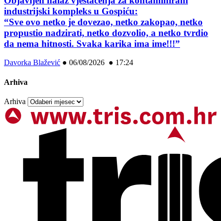
Objavljen nalaz vještačenja za kontaminirani
industrijski kompleks u Gospiću:
“Sve ovo netko je dovezao, netko zakopao, netko
propustio nadzirati, netko dozvolio, a netko tvrdio
da nema hitnosti. Svaka karika ima ime!!!”
Davorka Blažević
●
06/08/2026 ● 17:24
Arhiva
Arhiva