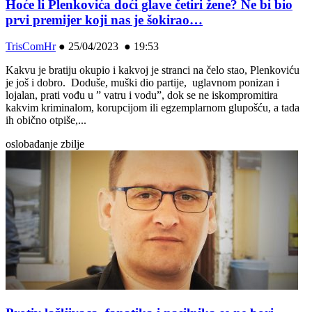
Hoće li Plenkovića doći glave četiri žene? Ne bi bio
prvi premijer koji nas je šokirao…
TrisComHr
●
25/04/2023 ● 19:53
Kakvu je bratiju okupio i kakvoj je stranci na čelo stao, Plenkoviću
je još i dobro. Doduše, muški dio partije, uglavnom ponizan i
lojalan, prati vođu u ” vatru i vodu”, dok se ne iskompromitira
kakvim kriminalom, korupcijom ili egzemplarnom glupošću, a tada
ih obično otpiše,...
oslobađanje zbilje