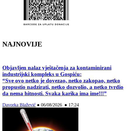
NAJNOVIJE
Objavljen nalaz vještačenja za kontaminirani
industrijski kompleks u Gospiću:
“Sve ovo netko je dovezao, netko zakopao, netko
propustio nadzirati, netko dozvolio, a netko tvrdio
da nema hitnosti. Svaka karika ima ime!!!”
Davorka Blažević
●
06/08/2026 ● 17:24