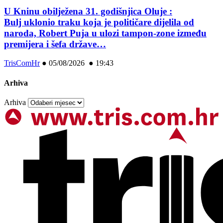
U Kninu obilježena 31. godišnjica Oluje :
Bulj uklonio traku koja je političare dijelila od
naroda, Robert Puja u ulozi tampon-zone između
premijera i šefa države…
TrisComHr
●
05/08/2026 ● 19:43
Arhiva
Arhiva