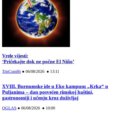
Vrele vijesti:
‘Pričekajte dok ne počne El Niño’
TrisComHr
●
06/08/2026 ● 13:11
XVIII. Burnumske ide u Eko kampusu „Krka“ u
Puljanima – dan posvećen rimskoj baštini,
gastronomiji i učenju kroz doživljaj
OGLAS
●
06/08/2026 ● 10:00