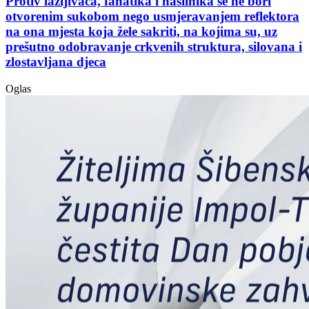
Protiv lažljivaca, fanatika i nasilnika se ne bori
otvorenim sukobom nego usmjeravanjem reflektora
na ona mjesta koja žele sakriti, na kojima su, uz
prešutno odobravanje crkvenih struktura, silovana i
zlostavljana djeca
Oglas