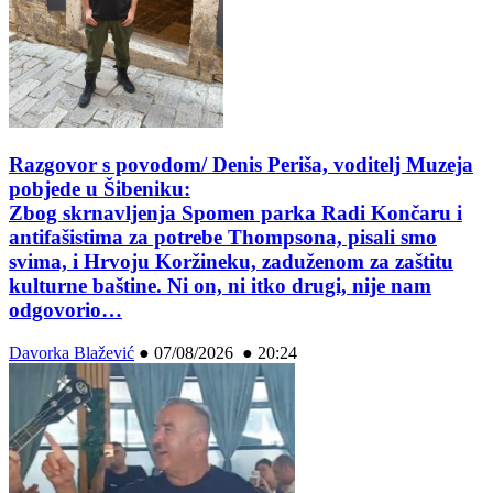
Razgovor s povodom/ Denis Periša, voditelj Muzeja
pobjede u Šibeniku:
Zbog skrnavljenja Spomen parka Radi Končaru i
antifašistima za potrebe Thompsona, pisali smo
svima, i Hrvoju Koržineku, zaduženom za zaštitu
kulturne baštine. Ni on, ni itko drugi, nije nam
odgovorio…
Davorka Blažević
●
07/08/2026 ● 20:24