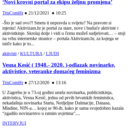
‘Novi krovni portal za ekipu željnu promjena’
TrisComHr
●
21/12/2021 ● 10:25
-Što je sad ovo?! Smeta ti nepravda u svijetu? Na pravom si
mjestu! Aktivizam.hr je portal za stare, nove i buduće aktiviste i
aktivistkinje. Skrolaj dolje i vidi u čemu možeš sudjelovati… – stoji
na vrhu internetske stranice – portala Aktivizam.hr, za kojega se
ističe kako je to...
aktivisti
/
KULTURA
/
LJUDI
Vesna Kesić ( 1948.- 2020. )-odlazak novinarke,
aktivistice, veteranke domaćeg feminizma
TrisComHr
●
27/12/2020 ● 13:16
U Zagrebu je u 73-oj godini umrla novinarka, publicistkinja,
aktivistica, Vesna Kesić, jedna od prvih hrvatskih feministica,
nekadašnja novinarka Starta, Nedjeljne Dalmacije, Danasa,
Mladine, NIN-a… kojoj se 90-ih, kako je sama svojedobno kazala
“zgadilo novinarstvo u ratnim uvjetima”,...
INTERVJUI