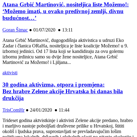
Atana Grbić Martinović, nositeljica liste Možemo!:
‘Možemo imati, u ovako predivnoj zemlji, divnu
budućnost…’
Goran Šimac
●
01/07/2020 ● 13:11
Atana Grbić Martinović, dugogodišnja aktivistica u udruzi Eko
Zadar i članica ORaHa, nositeljica je liste koalicije Možemo! u 9.
izbornoj jedinici. Od 17 lista koji se kandidiraju za ovu golemu
izbornu jedinicu samo su dvije žene nositeljice, Atana Grbić
Martinović za Možemo! i Ljiljana...
aktivisti
30 godina aktivizma, otpora i promjena:
Bez hrabre Zelene akcije Hrvatska bi danas bila
drukčija
TrisComHr
●
24/01/2020 ● 11:44
Trideset godina aktvistkinje i aktivisti Zelene akcije predano, hrabro
i marljivo nastoje poboljšati društvene prilike u Hrvatskoj, štititi
okoliš i ljudska prava, suprostavljati se prevladavajućim lošim
politikama lokalnih, državnih i globalnih vlasti po pitanju ekologije i