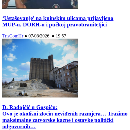
‘Ustašovanje’ na kninskim ulicama prijavljeno
MUP-u, DORH-u i pučkoj pravobraniteljici
TrisComHr
●
07/08/2026 ● 19:57
D. Radojčić u Gospiću:
Ovo je okolišni zločin neviđenih razmjera… Tražimo
maksimalne zatvorske kazne i ostavke politički
odgovornih…