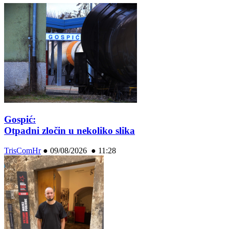
Gospić:
Otpadni zločin u nekoliko slika
TrisComHr
●
09/08/2026 ● 11:28