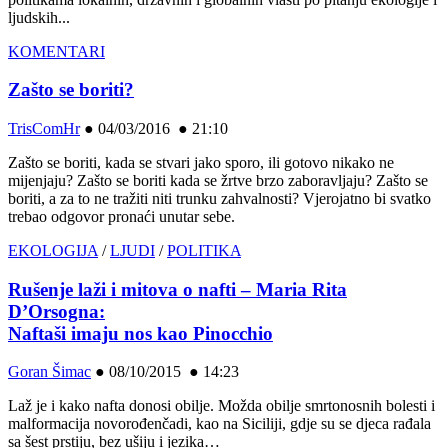
ljudskih...
KOMENTARI
Zašto se boriti?
TrisComHr
●
04/03/2016 ● 21:10
Zašto se boriti, kada se stvari jako sporo, ili gotovo nikako ne
mijenjaju? Zašto se boriti kada se žrtve brzo zaboravljaju? Zašto se
boriti, a za to ne tražiti niti trunku zahvalnosti? Vjerojatno bi svatko
trebao odgovor pronaći unutar sebe.
EKOLOGIJA
/
LJUDI
/
POLITIKA
Rušenje laži i mitova o nafti – Maria Rita
D’Orsogna:
Naftaši imaju nos kao Pinocchio
Goran Šimac
●
08/10/2015 ● 14:23
Laž je i kako nafta donosi obilje. Možda obilje smrtonosnih bolesti i
malformacija novorođenčadi, kao na Siciliji, gdje su se djeca rađala
sa šest prstiju, bez ušiju i jezika…