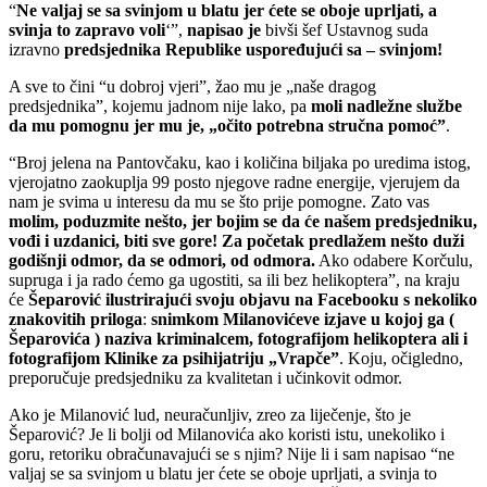
“
Ne valjaj se sa svinjom u blatu jer ćete se oboje uprljati, a
svinja to zapravo voli
‘”,
napisao je
bivši šef Ustavnog suda
izravno
predsjednika Republike uspoređujući sa – svinjom!
A sve to čini “u dobroj vjeri”, žao mu je „naše dragog
predsjednika”, kojemu jadnom nije lako, pa
moli nadležne službe
da mu pomognu jer mu je, „očito potrebna stručna pomoć”
.
“
Broj jelena na Pantovčaku, kao i količina biljaka po uredima istog,
vjerojatno zaokuplja 99 posto njegove radne energije, vjerujem da
nam je svima u interesu da mu se što prije pomogne. Zato vas
molim, poduzmite nešto, jer bojim se da će našem predsjedniku,
vođi i uzdanici, biti sve gore! Za početak predlažem nešto duži
godišnji odmor, da se odmori, od odmora.
Ako odabere Korčulu,
supruga i ja rado ćemo ga ugostiti, sa ili bez helikoptera”, na kraju
će
Šeparović
ilustrirajući svoju objavu na Facebooku s nekoliko
znakovitih priloga
:
snimkom Milanovićeve izjave u kojoj ga (
Šeparovića ) naziva kriminalcem, fotografijom helikoptera ali i
fotografijom Klinike za psihijatriju „Vrapče”
. Koju, očigledno,
preporučuje predsjedniku za kvalitetan i učinkovit odmor.
Ako je Milanović lud, neuračunljiv, zreo za liječenje, što je
Šeparović? Je li bolji od Milanovića ako koristi istu, unekoliko i
goru, retoriku obračunavajući se s njim? Nije li i sam napisao “ne
valjaj se sa svinjom u blatu jer ćete se oboje uprljati, a svinja to