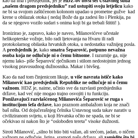
kao da ima i predsjednik, jer je
HDZ-ov bivši šef Ustavnog suda
„našem dragom predsjedniku” rad ustupiti svoju letjelicu
kako
ne bi sa svojom zaštićenom kolonom upadao u prometne gužve kad
krene u obilazak otoka ( nedaj Bože da ga zadesi što i Plenkija, pa
da se njegovo vozilo sudari s onima koji bi ga trebali štititi! ).
Ironizirao je, zapravo, kako je naveo, Milanovićeve učestale
helikopterske vožnje, bilo radi ljetovanja na Hvaru ili radi
protokolarnog obilaska hrvatskih otoka, u nedostatku važnijeg posla.
A
predsjednik je
, kako
smatra Šeparović, potpuno nevažna
osoba koja ne odlučuje ni o čemu bitnome
. I razumije ga, nije
njemu lako- piše Šeparović rječnikom i stilom nedostojnim jednog
visokog pravosudnog dužnosnika. Makar i bivšeg.
Kao da nad tom činjenicom likuje,
u više navrata ističe kako
Milanović kao predsjednik Republike ne odlučuje ni o čemu
važnom
. HDZ je, naime, učinio sve da razvlasti predsjednika
države, kad već nije mogao trajno osvojiti i tu funkciju.
Ponižavajući razvlašćenog Milanovića Šeparović se ruga s
institucijom šefa države
, kao praznom ambalažom koja ne znači
baš ništa. Od dojučerašnjeg čelnika Ustavnog suda takav narativ u
civiliziranom svijetu, u koji Hrvatska očito ne spada, ne bi se
očekivao ni nakon što je “oslobođen tereta” visoke dužnosti.
Siroti Milanović, „silno bi htio biti važan, ali srećom, jadan, o ničem
važnom ne odlučuje. Istina, sramoti našu državu, ali
zamislite što bi