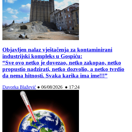
Objavljen nalaz vještačenja za kontaminirani
industrijski kompleks u Gospiću:
“Sve ovo netko je dovezao, netko zakopao, netko
propustio nadzirati, netko dozvolio, a netko tvrdio
da nema hitnosti. Svaka karika ima ime!!!”
Davorka Blažević
●
06/08/2026 ● 17:24