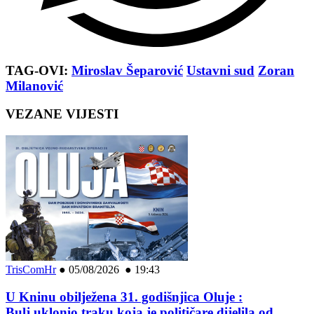
TAG-OVI:
Miroslav Šeparović
Ustavni sud
Zoran
Milanović
VEZANE VIJESTI
TrisComHr
●
05/08/2026 ● 19:43
U Kninu obilježena 31. godišnjica Oluje :
Bulj uklonio traku koja je političare dijelila od