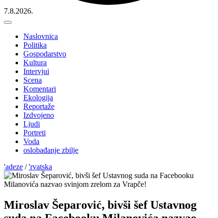
7.8.2026.
Naslovnica
Politika
Gospodarstvo
Kultura
Intervjui
Scena
Komentari
Ekologija
Reportaže
Izdvojeno
Ljudi
Portreti
Voda
oslobađanje zbilje
'adeze
/
'rvatska
Miroslav Šeparović, bivši šef Ustavnog
suda na Facebooku Milanovića nazvao