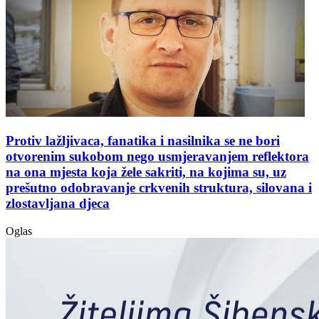
Protiv lažljivaca, fanatika i nasilnika se ne bori
otvorenim sukobom nego usmjeravanjem reflektora
na ona mjesta koja žele sakriti, na kojima su, uz
prešutno odobravanje crkvenih struktura, silovana i
zlostavljana djeca
Oglas