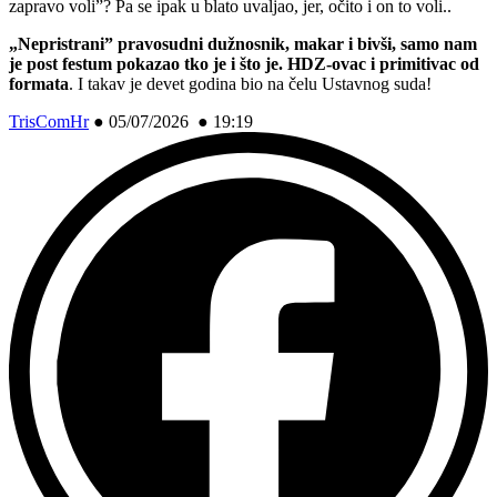
zapravo voli”? Pa se ipak u blato uvaljao, jer, očito i on to voli..
„Nepristrani” pravosudni dužnosnik, makar i bivši, samo nam
je post festum pokazao tko je i što je. HDZ-ovac i primitivac od
formata
. I takav je devet godina bio na čelu Ustavnog suda!
TrisComHr
●
05/07/2026 ● 19:19