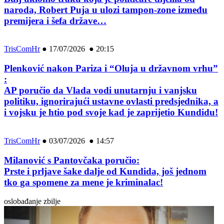
naroda, Robert Puja u ulozi tampon-zone između
premijera i šefa države…
TrisComHr
●
17/07/2026 ● 20:15
Plenković nakon Pariza i “Oluja u državnom vrhu”
:
AP poručio da Vlada vodi unutarnju i vanjsku
politiku, ignorirajući ustavne ovlasti predsjednika, a
i vojsku je htio pod svoje kad je zaprijetio Kundidu!
TrisComHr
●
03/07/2026 ● 14:57
Milanović s Pantovčaka poručio:
Prste i prljave šake dalje od Kundida, još jednom
tko ga spomene za mene je kriminalac!
oslobađanje zbilje