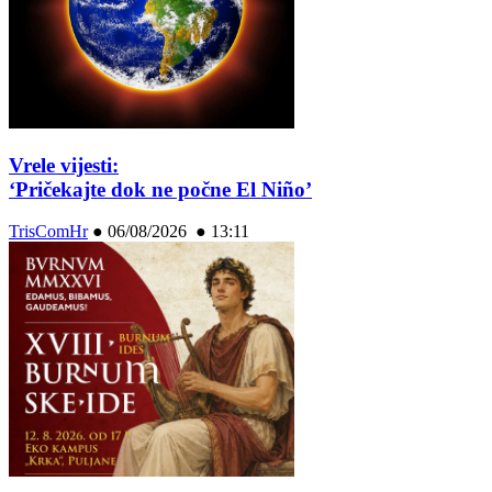
Vrele vijesti:
‘Pričekajte dok ne počne El Niño’
TrisComHr
●
06/08/2026 ● 13:11