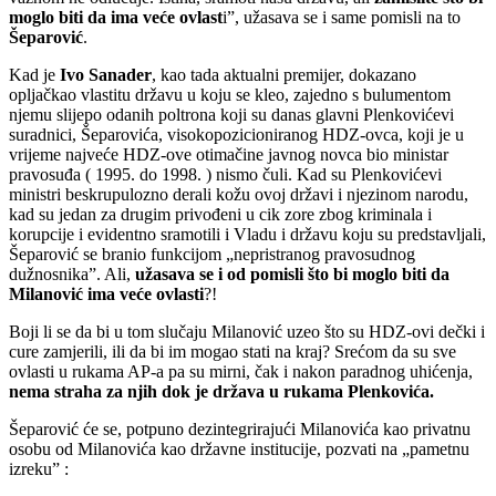
moglo biti da ima veće ovlast
i”, užasava se i same pomisli na to
Šeparović
.
Kad je
Ivo Sanader
, kao tada aktualni premijer, dokazano
opljačkao vlastitu državu u koju se kleo, zajedno s bulumentom
njemu slijepo odanih poltrona koji su danas glavni Plenkovićevi
suradnici, Šeparovića, visokopozicioniranog HDZ-ovca, koji je u
vrijeme najveće HDZ-ove otimačine javnog novca bio ministar
pravosuđa ( 1995. do 1998. ) nismo čuli. Kad su Plenkovićevi
ministri beskrupulozno derali kožu ovoj državi i njezinom narodu,
kad su jedan za drugim privođeni u cik zore zbog kriminala i
korupcije i evidentno sramotili i Vladu i državu koju su predstavljali,
Šeparović se branio funkcijom „nepristranog pravosudnog
dužnosnika”. Ali,
užasava se i od pomisli što bi moglo biti da
Milanović ima veće ovlasti
?!
Boji li se da bi u tom slučaju Milanović uzeo što su HDZ-ovi dečki i
cure zamjerili, ili da bi im mogao stati na kraj? Srećom da su sve
ovlasti u rukama AP-a pa su mirni, čak i nakon paradnog uhićenja,
nema straha za njih dok je država u rukama Plenkovića.
Šeparović će se, potpuno dezintegrirajući Milanovića kao privatnu
osobu od Milanovića kao državne institucije, pozvati na „pametnu
izreku” :