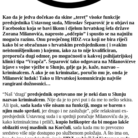
Kao da je jedva dočekao da skine „teret” visoke funkcije
predsjednika Ustavnog suda, Miroslav Šeparović je u objavi na
Facebooku koja se bavi likom i djelom hrvatskog šefa države
Zorana Milanovića, naprosto „odčepio” i spustio se na najnižu
moguću razinu. Onu prosječnog HDZ-vca koji ne bira riječi
kako bi se obračunao s hrvatskim predsjednikom ( i svakim
neistomišljenikom ) kojemu, iako za to nije kvalificiran,
preporuča dugi odmor, po mogućnosti u kakvoj psihijatrijskoj
klinici tipa “Vrapča”. Šeparović tako odgovara na Milanovićeve
izjave s vojne vježbe u Slunju, gdje ga je, kaže, nazvao –
kriminalcem. A ako je on kriminalac, poručio mu je, onda je
Milanović luđak! Tako u Hrvatskoj komuniciraju najviše
rangirani dužnosnici…
“
Naš ‘dragi’
predsjednik opetovano me je neki dan u Slunju
nazvao kriminalcem
. Nije da je to prvi put i da me to nešto sekira.
Ali ipak,
sada kada više nisam na funkciji, mogu se barem s
njim malo sprdati
, jer drugo i ne zaslužuje”, piše relaksirani ex-
predsjednik Ustavnog suda i u sprdnji poručuje Milanoviću da je,
kako kriminalcima i priliči,
kupio helikopter da bi mogao lakše
obilaziti svoj maslinik na Korčuli
, sada kada mu to prevozno
sredstvo više nije dostupno po službenom položaju. A što ima on,