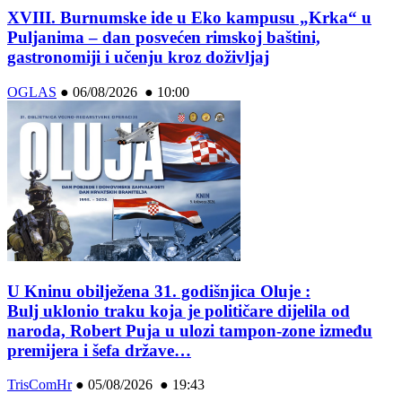
XVIII. Burnumske ide u Eko kampusu „Krka“ u
Puljanima – dan posvećen rimskoj baštini,
gastronomiji i učenju kroz doživljaj
OGLAS
●
06/08/2026 ● 10:00
U Kninu obilježena 31. godišnjica Oluje :
Bulj uklonio traku koja je političare dijelila od
naroda, Robert Puja u ulozi tampon-zone između
premijera i šefa države…
TrisComHr
●
05/08/2026 ● 19:43