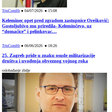
TrisComHr
●
04/07/2026 ● 15:08
Keleminec opet pred zgradom zastupnice Orešković:
Gostoljubivo mu priredila- Keleminčevo, uz
“domaćice” i pelinkovac…
TrisComHr
●
06/06/2026 ● 18:26
25. Zagreb pride u znaku osude militarizacije
društva i uvođenja obveznog vojnog roka
oslobađanje zbilje