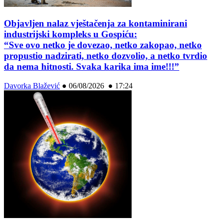
Objavljen nalaz vještačenja za kontaminirani
industrijski kompleks u Gospiću:
“Sve ovo netko je dovezao, netko zakopao, netko
propustio nadzirati, netko dozvolio, a netko tvrdio
da nema hitnosti. Svaka karika ima ime!!!”
Davorka Blažević
●
06/08/2026 ● 17:24