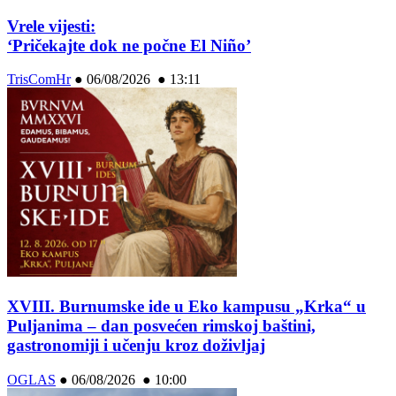
Vrele vijesti:
‘Pričekajte dok ne počne El Niño’
TrisComHr
●
06/08/2026 ● 13:11
XVIII. Burnumske ide u Eko kampusu „Krka“ u
Puljanima – dan posvećen rimskoj baštini,
gastronomiji i učenju kroz doživljaj
OGLAS
●
06/08/2026 ● 10:00