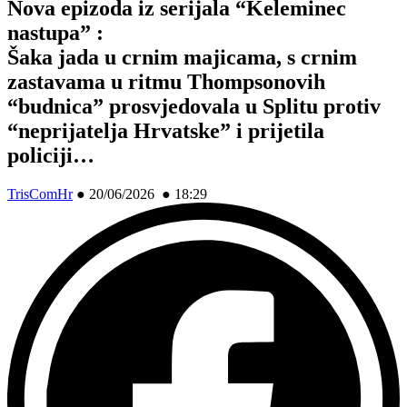
Nova epizoda iz serijala “Keleminec
nastupa” :
Šaka jada u crnim majicama, s crnim
zastavama u ritmu Thompsonovih
“budnica” prosvjedovala u Splitu protiv
“neprijatelja Hrvatske” i prijetila
policiji…
TrisComHr
●
20/06/2026 ● 18:29