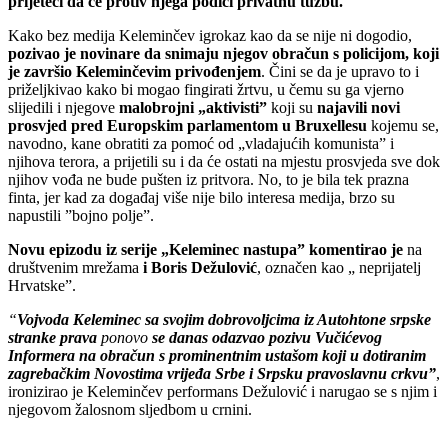
prijeteći da će protiv njega podići privatnu tužbu.
Kako bez medija Keleminčev igrokaz kao da se nije ni dogodio,
pozivao je novinare da snimaju njegov obračun s policijom, koji
je završio Keleminčevim privođenjem
. Čini se da je upravo to i
priželjkivao kako bi mogao fingirati žrtvu, u čemu su ga vjerno
slijedili i njegove
malobrojni „aktivisti”
koji su
najavili novi
prosvjed pred Europskim parlamentom u Bruxellesu
kojemu se,
navodno, kane obratiti za pomoć od „vladajućih komunista” i
njihova terora, a prijetili su i da će ostati na mjestu prosvjeda sve dok
njihov vođa ne bude pušten iz pritvora. No, to je bila tek prazna
finta, jer kad za događaj više nije bilo interesa medija, brzo su
napustili ”bojno polje”.
Novu epizodu iz serije „Keleminec nastupa” komentirao je
na
društvenim mrežama
i Boris Dežulović
, označen kao „ neprijatelj
Hrvatske”.
“
Vojvoda Keleminec
sa svojim dobrovoljcima iz Autohtone srpske
stranke prava
ponovo
se danas odazvao pozivu Vučićevog
Informera na obračun s prominentnim ustašom
koji u dotiranim
zagrebačkim Novostima vrijeđa Srbe i Srpsku pravoslavnu crkvu”
,
ironizirao je Keleminčev performans Dežulović i narugao se s njim i
njegovom žalosnom sljedbom u crnini.