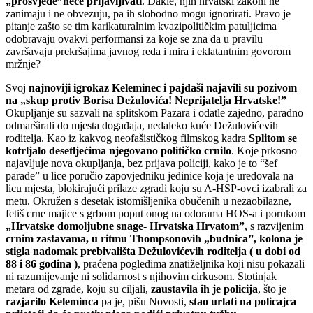
„prosvjede”neće prijavljivati
. Dakle, njih hrvatski zakoni ne
zanimaju i ne obvezuju, pa ih slobodno mogu ignorirati. Pravo je
pitanje zašto se tim karikaturalnim kvazipolitičkim patuljicima
odobravaju ovakvi performansi za koje se zna da u pravilu
završavaju prekršajima javnog reda i mira i eklatantnim govorom
mržnje?
Svoj
najnoviji igrokaz Keleminec i pajdaši najavili su pozivom
na „skup protiv Borisa Dežulovića! Neprijatelja Hrvatske!”
Okupljanje su sazvali na splitskom Pazara i odatle zajedno, paradno
odmarširali do mjesta događaja, nedaleko kuće Dežulovićevih
roditelja. Kao iz kakvog neofašističkog filmskog kadra
Splitom se
kotrljalo desetljećima njegovano političko crnilo
. Koje prkosno
najavljuje nova okupljanja, bez prijava policiji, kako je to “šef
parade” u lice poručio zapovjedniku jedinice koja je uredovala na
licu mjesta, blokirajući prilaze zgradi koju su A-HSP-ovci izabrali za
metu. Okružen s desetak istomišljenika obučenih u nezaobilazne,
fetiš crne majice s grbom poput onog na odorama HOS-a i porukom
„Hrvatske domoljubne snage- Hrvatska Hrvatom”
, s razvijenim
crnim zastavama, u ritmu Thompsonovih „budnica”, kolona je
stigla nadomak prebivališta Dežulovićevih roditelja ( u dobi od
88 i 86 godina )
, praćena pogledima znatiželjnika koji nisu pokazali
ni razumijevanje ni solidarnost s njihovim cirkusom. Stotinjak
metara od zgrade, koju su ciljali,
zaustavila ih je policija
, što je
razjarilo Keleminca
pa je, pišu Novosti,
stao urlati na policajca