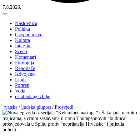
7.8.2026.
Naslovnica
Politika
Gospodarstvo
Kultura
Intervjui
Scena
Komentari
Ekologija
Reportaže
Izdvojeno
Ljudi
Portreti
Voda
oslobađanje zbilje
'rvatska
/
ljudska glupost
/
Prosvjed!