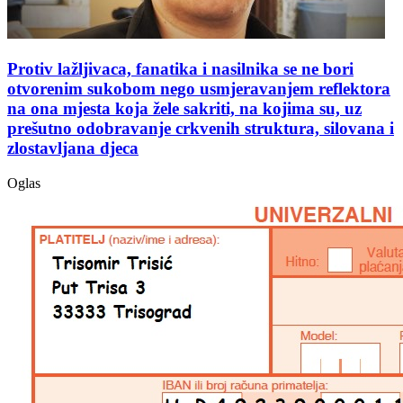
Protiv lažljivaca, fanatika i nasilnika se ne bori
otvorenim sukobom nego usmjeravanjem reflektora
na ona mjesta koja žele sakriti, na kojima su, uz
prešutno odobravanje crkvenih struktura, silovana i
zlostavljana djeca
Oglas