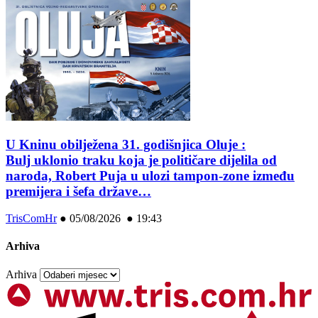
U Kninu obilježena 31. godišnjica Oluje :
Bulj uklonio traku koja je političare dijelila od
naroda, Robert Puja u ulozi tampon-zone između
premijera i šefa države…
TrisComHr
●
05/08/2026 ● 19:43
Arhiva
Arhiva