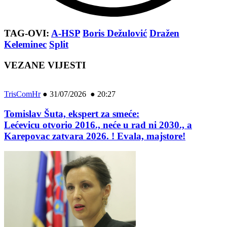
TAG-OVI:
A-HSP
Boris Dežulović
Dražen
Keleminec
Split
VEZANE VIJESTI
TrisComHr
●
31/07/2026 ● 20:27
Tomislav Šuta, ekspert za smeće:
Lećevicu otvorio 2016., neće u rad ni 2030., a
Karepovac zatvara 2026. ! Evala, majstore!