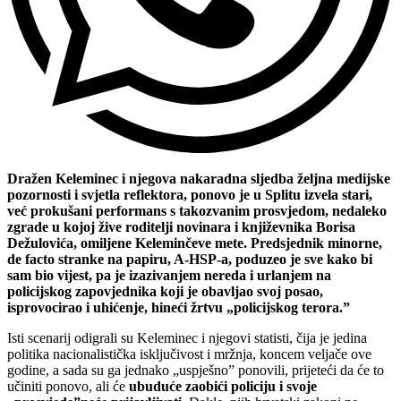
Dražen Keleminec i njegova nakaradna sljedba željna medijske
pozornosti i svjetla reflektora, ponovo je u Splitu izvela stari,
već prokušani performans s takozvanim prosvjedom, nedaleko
zgrade u kojoj žive roditelji novinara i književnika Borisa
Dežulovića, omiljene Keleminčeve mete. Predsjednik minorne,
de facto stranke na papiru, A-HSP-a, poduzeo je sve kako bi
sam bio vijest, pa je izazivanjem nereda i urlanjem na
policijskog zapovjednika koji je obavljao svoj posao,
isprovocirao i uhićenje, hineći žrtvu „policijskog terora.”
Isti scenarij odigrali su Keleminec i njegovi statisti, čija je jedina
politika nacionalistička isključivost i mržnja, koncem veljače ove
godine, a sada su ga jednako „uspješno” ponovili, prijeteći da će to
učiniti ponovo, ali će
ubuduće zaobići policiju i svoje