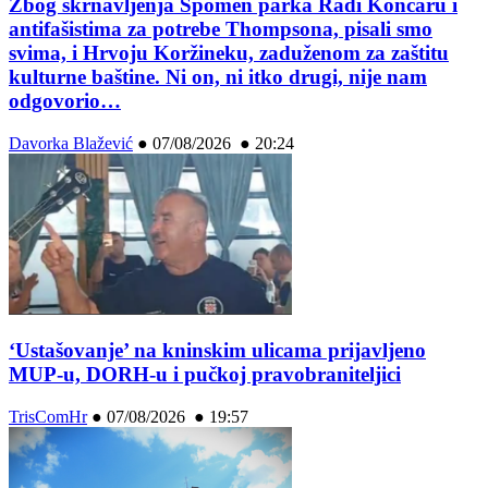
Zbog skrnavljenja Spomen parka Radi Končaru i
antifašistima za potrebe Thompsona, pisali smo
svima, i Hrvoju Koržineku, zaduženom za zaštitu
kulturne baštine. Ni on, ni itko drugi, nije nam
odgovorio…
Davorka Blažević
●
07/08/2026 ● 20:24
‘Ustašovanje’ na kninskim ulicama prijavljeno
MUP-u, DORH-u i pučkoj pravobraniteljici
TrisComHr
●
07/08/2026 ● 19:57