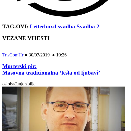
TAG-OVI:
Letterboxd
svadba
Svadba 2
VEZANE VIJESTI
TrisComHr
●
30/07/2019 ● 10:26
Murterski pir:
Masovna tradicionalna ‘fešta od ljubavi’
oslobađanje zbilje