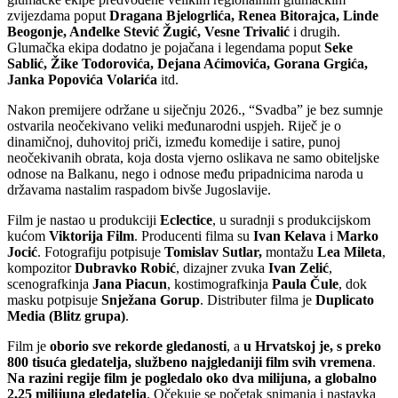
zvijezdama poput
Dragana Bjelogrlića, Renea Bitorajca, Linde
Beogonje, Anđelke Stević Žugić, Vesne Trivalić
i drugih.
Glumačka ekipa dodatno je pojačana i legendama poput
Seke
Sablić, Žike Todorovića, Dejana Aćimovića, Gorana Grgića,
Janka Popovića Volarića
itd.
N
akon premijere održane u siječnju 2026., “Svadba” je bez sumnje
ostvarila neočekivano veliki međunarodni uspjeh. Riječ je o
dinamičnoj, duhovitoj priči, između komedije i satire, punoj
neočekivanih obrata, koja dosta vjerno oslikava ne samo obiteljske
odnose na Balkanu, nego i odnose među pripadnicima naroda u
državama nastalim raspadom bivše Jugoslavije.
Film je nastao u produkciji
Eclectice
, u suradnji s produkcijskom
kućom
Viktorija Film
. Producenti filma su
Ivan Kelava
i
Marko
Jocić
. Fotografiju potpisuje
Tomislav Sutlar,
montažu
Lea Mileta
,
kompozitor
Dubravko Robić
, dizajner zvuka
Ivan Zelić
,
scenografkinja
Jana Piacun
, kostimografkinja
Paula Čule
, dok
masku potpisuje
Snježana Gorup
. Distributer filma je
Duplicato
Media (Blitz grupa)
.
Film je
oborio sve rekorde gledanosti
, a
u Hrvatskoj je, s preko
800 tisuća gledatelja, službeno najgledaniji film svih vremena
.
Na razini regije film je pogledalo oko dva milijuna, a globalno
2,25 milijuna gledatelja
. Očekuje se početak snimanja i nastavka