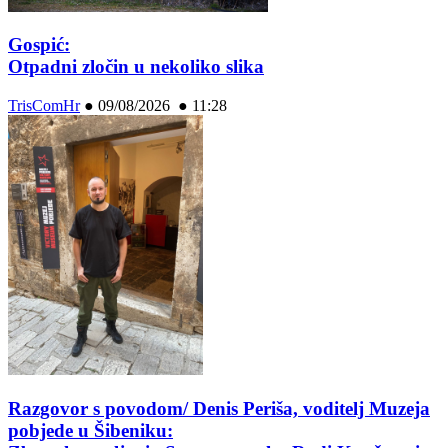
Gospić:
Otpadni zločin u nekoliko slika
TrisComHr
●
09/08/2026 ● 11:28
Razgovor s povodom/ Denis Periša, voditelj Muzeja
pobjede u Šibeniku: