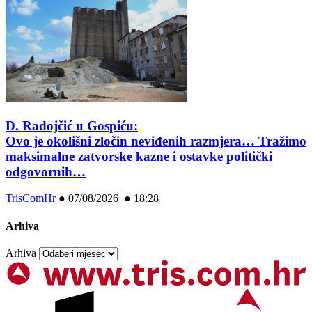
D. Radojčić u Gospiću:
Ovo je okolišni zločin neviđenih razmjera… Tražimo
maksimalne zatvorske kazne i ostavke politički
odgovornih…
TrisComHr
●
07/08/2026 ● 18:28
Arhiva
Arhiva