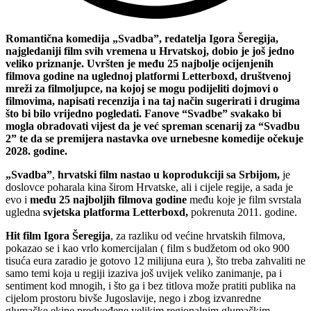
Romantična komedija „Svadba”, redatelja Igora Šeregija,
najgledaniji film svih vremena u Hrvatskoj, dobio je još jedno
veliko priznanje. Uvršten je među 25 najbolje ocijenjenih
filmova godine na uglednoj platformi Letterboxd, društvenoj
mreži za filmoljupce, na kojoj se mogu podijeliti dojmovi o
filmovima, napisati recenzija i na taj način sugerirati i drugima
što bi bilo vrijedno pogledati. Fanove “Svadbe” svakako bi
mogla obradovati vijest da je već spreman scenarij za “Svadbu
2” te da se premijera nastavka ove urnebesne komedije očekuje
2028. godine.
„
Svadba”
,
hrvatski film nastao u koprodukciji sa Srbijom,
je
doslovce poharala kina širom Hrvatske, ali i cijele regije, a sada je
evo i
među 25 najboljih filmova godine
među koje je film svrstala
ugledna
svjetska platforma Letterboxd,
pokrenuta 2011. godine.
Hit film Igora Šeregija
, za razliku od većine hrvatskih filmova,
pokazao se i kao vrlo komercijalan ( film s budžetom od oko 900
tisuća eura zaradio je gotovo 12 milijuna eura ), što treba zahvaliti ne
samo temi koja u regiji izaziva još uvijek veliko zanimanje, pa i
sentiment kod mnogih, i što ga i bez titlova može pratiti publika na
cijelom prostoru bivše Jugoslavije, nego i zbog izvanredne
glumačke ekipe predvođene velikim regionalnim glumačkim