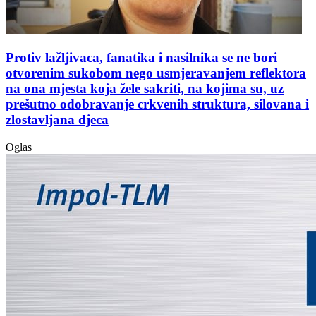
Protiv lažljivaca, fanatika i nasilnika se ne bori
otvorenim sukobom nego usmjeravanjem reflektora
na ona mjesta koja žele sakriti, na kojima su, uz
prešutno odobravanje crkvenih struktura, silovana i
zlostavljana djeca
Oglas