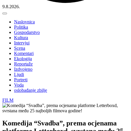
9.8.2026.
Naslovnica
Politika
Gospodarstvo
Kultura
Intervjui
Scena
Komentari
Ekologija
Reportaže
Izdvojeno
Ljudi
Portreti
Voda
oslobađanje zbilje
FILM
Komedija “Svadba”, prema ocjenama
platforme Letterboxd, svrstana među 25