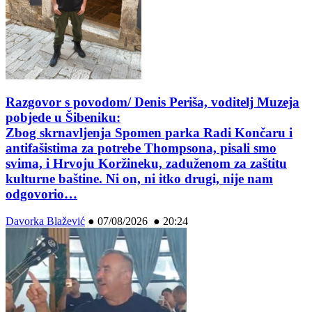
Razgovor s povodom/ Denis Periša, voditelj Muzeja
pobjede u Šibeniku:
Zbog skrnavljenja Spomen parka Radi Končaru i
antifašistima za potrebe Thompsona, pisali smo
svima, i Hrvoju Koržineku, zaduženom za zaštitu
kulturne baštine. Ni on, ni itko drugi, nije nam
odgovorio…
Davorka Blažević
●
07/08/2026 ● 20:24