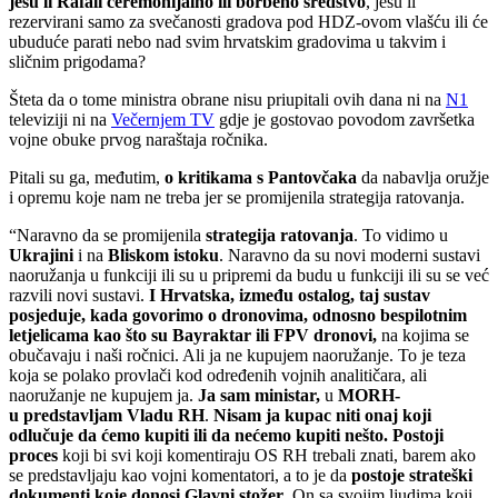
jesu li Rafali ceremonijalno ili borbeno sredstvo
, jesu li
rezervirani samo za svečanosti gradova pod HDZ-ovom vlašću ili će
ubuduće parati nebo nad svim hrvatskim gradovima u takvim i
sličnim prigodama?
Šteta da o tome ministra obrane nisu priupitali ovih dana ni na
N1
televiziji ni na
Večernjem TV
gdje je gostovao povodom završetka
vojne obuke prvog naraštaja ročnika.
Pitali su ga, međutim,
o kritikama s Pantovčaka
da nabavlja oružje
i opremu koje nam ne treba jer se promijenila strategija ratovanja.
“Naravno da se promijenila
strategija ratovanja
. To vidimo u
Ukrajini
i na
Bliskom istoku
. Naravno da su novi moderni sustavi
naoružanja u funkciji ili su u pripremi da budu u funkciji ili su se već
razvili novi sustavi.
I Hrvatska, između ostalog, taj sustav
posjeduje, kada govorimo o dronovima, odnosno bespilotnim
letjelicama kao što su Bayraktar ili FPV dronovi,
na kojima se
obučavaju i naši ročnici. Ali ja ne kupujem naoružanje. To je teza
koja se polako provlači kod određenih vojnih analitičara, ali
naoružanje ne kupujem ja.
Ja sam ministar,
u
MORH-
u
predstavljam Vladu RH
.
Nisam ja kupac niti onaj koji
odlučuje da ćemo kupiti ili da nećemo kupiti nešto. Postoji
proces
koji bi svi koji komentiraju OS RH trebali znati, barem ako
se predstavljaju kao vojni komentatori, a to je da
postoje strateški
dokumenti koje donosi Glavni stožer
. On sa svojim ljudima koji