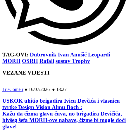
TAG-OVI:
Dubrovnik
Ivan Anušić
Leopardi
MORH
OSRH
Rafali
sustav Trophy
VEZANE VIJESTI
TrisComHr
●
16/07/2026 ● 18:27
USKOK uhitio brigadira Ivicu Devčića i vlasnicu
tvrtke Design Vision Almu Boch :
Kažu da čizma glavu čuva, no brigadira Devičića,
bivšeg šefa MORH-ove nabave, čizme bi mogle doći
glave!