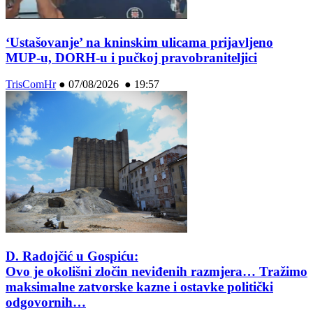
‘Ustašovanje’ na kninskim ulicama prijavljeno
MUP-u, DORH-u i pučkoj pravobraniteljici
TrisComHr
●
07/08/2026 ● 19:57
D. Radojčić u Gospiću:
Ovo je okolišni zločin neviđenih razmjera… Tražimo
maksimalne zatvorske kazne i ostavke politički
odgovornih…