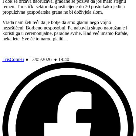
I dok se država naoružava, građane se poziva da još malo stegnu
remen. Turistički sektor da spusti cijene do 20 posto kako jedina
propulzivna gospodarska grana ne bi doživjela slom.
Vlada nam želi reći da je bolje da smo gladni nego vojno
nezaštićeni. Borbeno nesposobni. Pa nabavlja skupo naoružanje i
koristi ga u ceremonijalne, paradne svrhe. Kad već imamo Rafale,
neka lete. Sve će to narod platiti…
TrisComHr
●
13/05/2026 ● 19:40