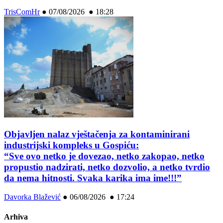
TrisComHr
●
07/08/2026 ● 18:28
Objavljen nalaz vještačenja za kontaminirani
industrijski kompleks u Gospiću:
“Sve ovo netko je dovezao, netko zakopao, netko
propustio nadzirati, netko dozvolio, a netko tvrdio
da nema hitnosti. Svaka karika ima ime!!!”
Davorka Blažević
●
06/08/2026 ● 17:24
Arhiva