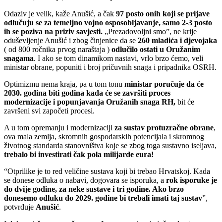
Odaziv je velik, kaže Anušić, a čak
97 posto onih koji se prijave
odlučuju se za temeljno vojno osposobljavanje, samo 2-3 posto
ih se poziva na priziv savjesti.
„Prezadovoljni smo”, ne krije
oduševljenje Anušić i zbog činjenice da se
260 mladića i djevojaka
( od 800 ročnika prvog naraštaja )
odlučilo ostati u Oružanim
snagama
. I ako se tom dinamikom nastavi, vrlo brzo ćemo, veli
ministar obrane, popuniti i broj pričuvnih snaga i pripadnika OSRH.
Optimizmu nema kraja, pa u tom tonu
ministar poručuje da će
2030. godina biti godina kada će se završiti proces
modernizacije i popunjavanja Oružanih snaga RH,
bit će
završeni svi započeti procesi.
A u tom opremanju i modernizaciji
za sustav protuzračne obrane
,
ova mala zemlja, skromnih gospodarskih potencijala i skromnog
životnog standarda stanovništva koje se zbog toga sustavno iseljava,
trebalo bi investirati čak pola milijarde eura!
“Otprilike je to red veličine sustava koji bi trebao Hrvatskoj. Kada
se donese odluka o nabavi, dogovara se isporuka, a
rok isporuke je
do dvije godine, za neke sustave i tri godine. Ako brzo
donesemo odluku do 2029. godine bi trebali imati taj sustav
”,
potvrđuje
Anušić
.