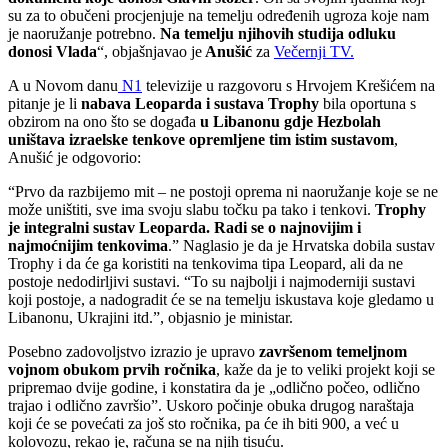
su za to obučeni procjenjuje na temelju određenih ugroza koje nam
je naoružanje potrebno.
Na temelju njihovih studija odluku
donosi Vlada
“, objašnjava
o je
Anušić
za
Večernji TV.
A u Novom danu
N1
televizije u razgovoru s Hrvojem Krešićem na
pitanje je li
nabava Leoparda i sustava Trophy
bila oportuna s
obzirom na ono što se događa
u Libanonu gdje Hezbolah
uništava izraelske tenkove opremljene tim istim sustavom
,
Anušić je odgovorio:
“Prvo da razbijemo mit – ne postoji oprema ni naoružanje koje se ne
može uništiti, sve ima svoju slabu točku pa tako i tenkovi.
Trophy
je integralni sustav Leoparda. Radi se o najnovijim i
najmoćnijim tenkovima
.”
Naglasio je da je Hrvatska dobila sustav
Trophy i da će ga koristiti na tenkovima tipa Leopard, ali da ne
postoje nedodirljivi sustavi. “To su
najbolji i najmoderniji sustavi
koji postoje, a nadogradit će se na temelju iskustava koje gledamo u
Libanonu, Ukrajini itd.”,
objasnio je ministar.
Posebno zadovoljstvo izrazio je upravo
završenom temeljnom
vojnom obukom prvih ročnika
, kaže da je to veliki projekt koji se
pripremao dvije godine, i konstatira da je „odlično počeo, odlično
trajao i odlično završio”. Uskoro počinje obuka drugog naraštaja
koji će se povećati za još sto ročnika, pa će ih biti 900, a već u
kolovozu, rekao je, računa se na njih tisuću.