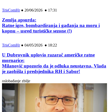
TrisComHr
●
20/06/2026 ● 17:31
Zemlja apsurda:
Ratne igre, bombardiranja i gađanja na moru i
kopnu – usred turističke sezone (!)
TrisComHr
●
04/05/2026 ● 18:22
U Dubrovnik uplovio razarač američke ratne
mornarice:
Milanović upozorio da je odluka neustavna, Vlada
je zaobišla i predsjednika RH i Sabor!
oslobađanje zbilje