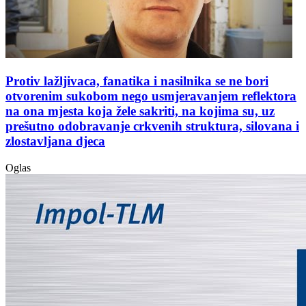
Protiv lažljivaca, fanatika i nasilnika se ne bori
otvorenim sukobom nego usmjeravanjem reflektora
na ona mjesta koja žele sakriti, na kojima su, uz
prešutno odobravanje crkvenih struktura, silovana i
zlostavljana djeca
Oglas