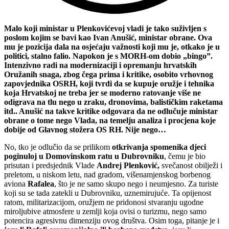
Malo koji ministar u Plenkovićevoj vladi je tako suživljen s
poslom kojim se bavi kao Ivan Anušić, ministar obrane. Ova
mu je pozicija dala na osjećaju važnosti koji mu je, otkako je u
politici, stalno falio. Napokon je s MORH-om dobio „bingo”.
Intenzivno radi na modernizaciji i opremanju hrvatskih
Oružanih snaga, zbog čega prima i kritike, osobito vrhovnog
zapovjednika OSRH, koji tvrdi da se kupuje oružje i tehnika
koja Hrvatskoj ne treba jer se moderno ratovanje više ne
odigrava na tlu nego u zraku, dronovima, balističkim raketama
itd.. Anušić na takve kritike odgovara da ne odlučuje ministar
obrane o tome nego Vlada, na temelju analiza i procjena koje
dobije od Glavnog stožera OS RH. Nije nego…
No, tko je odlučio da se prilikom
otkrivanja spomenika djeci
poginuloj u Domovinskom ratu u Dubrovniku
, čemu je bio
prisutan i predsjednik Vlade
Andrej Plenković,
svečanost obilježi i
preletom, u niskom letu, nad gradom, višenamjenskog borbenog
aviona
Rafalea
, što je ne samo skupo nego i neumjesno. Za turiste
koji su se tada zatekli u Dubrovniku, uznemirujuće. Ta opijenost
ratom, militarizacijom, oružjem ne pridonosi stvaranju ugodne
miroljubive atmosfere u zemlji koja ovisi o turizmu, nego samo
potencira agresivnu dimenziju ovog društva. Osim toga, pitanje je i