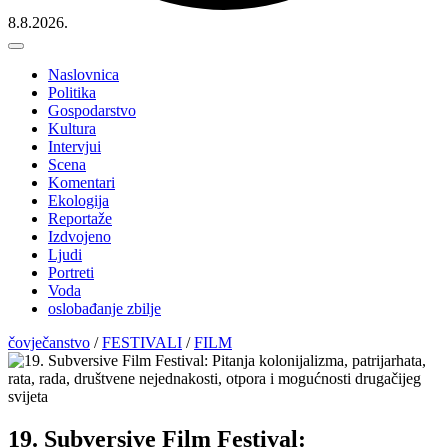
8.8.2026.
Naslovnica
Politika
Gospodarstvo
Kultura
Intervjui
Scena
Komentari
Ekologija
Reportaže
Izdvojeno
Ljudi
Portreti
Voda
oslobađanje zbilje
čovječanstvo
/
FESTIVALI
/
FILM
19. Subversive Film Festival: