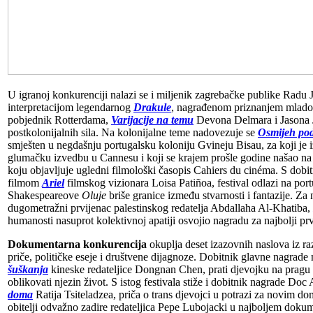
U igranoj konkurenciji nalazi se i miljenik zagrebačke publike Rad
interpretacijom legendarnog
Drakule
, nagrađenom priznanjem mladog 
pobjednik Rotterdama,
Varijacije na temu
Devona Delmara i Jasona Ja
postkolonijalnih sila. Na kolonijalne teme nadovezuje se
Osmijeh pod
smješten u negdašnju portugalsku koloniju Gvineju Bisau, za koji je 
glumačku izvedbu u Cannesu i koji se krajem prošle godine našao na p
koju objavljuje ugledni filmološki časopis Cahiers du cinéma. S dob
filmom
Ariel
filmskog vizionara
Loisa Patiñoa, festival odlazi na port
Shakespeareove
Oluje
briše granice između stvarnosti i fantazije. Za
dugometražni prvijenac palestinskog redatelja Abdallaha Al-Khatiba,
humanosti nasuprot kolektivnoj apatiji osvojio nagradu za najbolji p
Dokumentarna konkurencija
okuplja deset izazovnih naslova iz razl
priče, političke eseje i društvene dijagnoze. Dobitnik glavne nagra
šuškanja
kineske redateljice Dongnan Chen, prati djevojku na pragu zr
oblikovati njezin život. S istog festivala stiže i dobitnik nagrade Doc
doma
Ratija Tsiteladzea, priča o trans djevojci u potrazi za novim d
obitelji odvažno zadire redateljica Pepe Lubojacki u najboljem dok