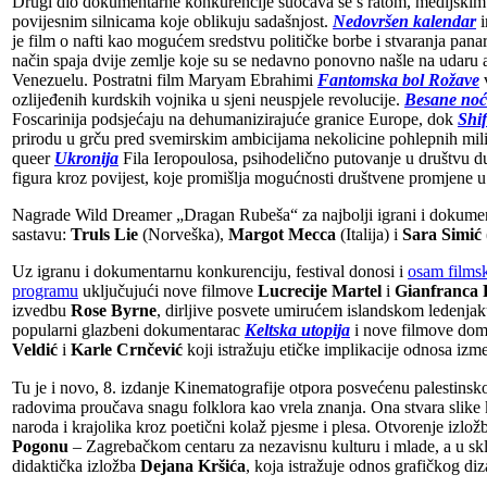
Drugi dio dokumentarne konkurencije suočava se s ratom, medijskim
povijesnim silnicama koje oblikuju sadašnjost.
Nedovršen kalendar
i
je film o nafti kao mogućem sredstvu političke borbe i stvaranja pana
način spaja dvije zemlje koje su se nedavno ponovno našle na udaru a
Venezuelu. Postratni film Maryam Ebrahimi
Fantomska bol Rožave
v
ozlijeđenih kurdskih vojnika u sjeni neuspjele revolucije.
Besane noć
Foscarinija podsjećaju na dehumanizirajuće granice Europe, dok
Shif
prirodu u grču pred svemirskim ambicijama nekolicine pohlepnih mili
queer
Ukronija
Fila Ieropoulosa, psihodelično putovanje u društvu 
figura kroz povijest, koje promišlja mogućnosti društvene promjene u
Nagrade Wild Dreamer „Dragan Rubeša“ za najbolji igrani i dokument
sastavu:
Truls Lie
(Norveška),
Margot Mecca
(Italija) i
Sara Simić
Uz igranu i dokumentarnu konkurenciju, festival donosi i
osam films
programu
uključujući nove filmove
Lucrecije Martel
i
Gianfranca 
izvedbu
Rose Byrne
, dirljive posvete umirućem islandskom ledenjak
popularni glazbeni dokumentarac
Keltska utopija
i nove filmove dom
Veldić
i
Karle Crnčević
koji istražuju etičke implikacije odnosa izme
Tu je i novo, 8. izdanje Kinematografije otpora posvećenu palestinskoj
radovima proučava snagu folklora kao vrela znanja. Ona stvara slike
naroda i krajolika kroz poetični kolaž pjesme i plesa. Otvorenje izložbe je u 
Pogonu
– Zagrebačkom centaru za nezavisnu kulturu i mlade, a u sklo
didaktička izložba
Dejana Kršića
, koja istražuje odnos grafičkog di