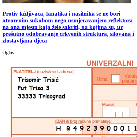
Protiv lažljivaca, fanatika i nasilnika se ne bori
otvorenim sukobom nego usmjeravanjem reflektora
na ona mjesta koja žele sakriti, na kojima su, uz
prešutno odobravanje crkvenih struktura, silovana i
zlostavljana djeca
Oglas