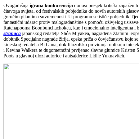
Ovogodišnja
igrana konkurencija
donosi presjek kritički zapaženih 
čitavoga svijeta, od festivalskih pobjednika do novih autorskih glasova
gorućim pitanjima suvremenosti. U programu se ističe pobjednik Tje
fantastični udarac protiv malograđanštine s pomoću oživjelog usisav
Ratchapooma Boonbunchachokea, kao i emocionalno inteligentna i 
stranaca
japanskog redatelja Shôa Miyakea, nagrađena Zlatnim leopa
dobitnik Specijalne nagrade žirija, epska priča o čovječanstvu koje s
kineskog redatelja Bi Gana, dok filozofska previranja oblikuju intelek
i Kevina Walkera te dugometražni prvijenac slavne glumice Kristen 
Poots u glavnoj ulozi autorice i autsajderice Lidije Yuknavitch.