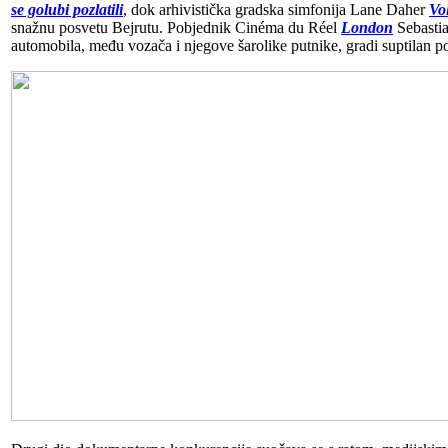
se golubi pozlatili
, dok arhivistička gradska simfonija Lane Daher
Vol
snažnu posvetu Bejrutu. Pobjednik Cinéma du Réel
London
Sebastia
automobila, među vozača i njegove šarolike putnike, gradi suptilan pol