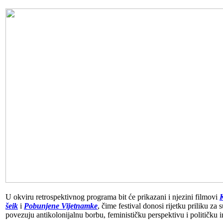
U okviru retrospektivnog programa bit će prikazani i njezini filmovi
K
šeik
i
Pobunjene Vijetnamke
, čime festival donosi rijetku priliku za 
povezuju antikolonijalnu borbu, feminističku perspektivu i političku 