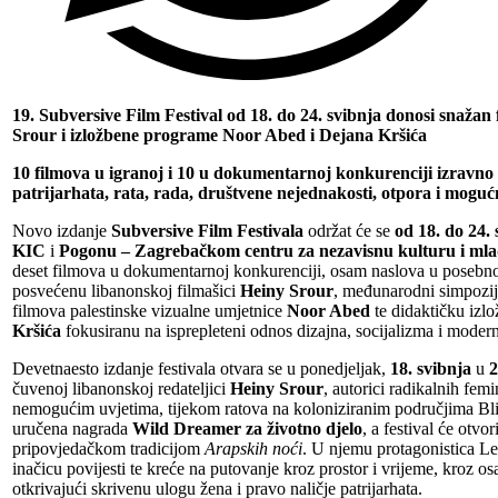
19. Subversive Film Festival od 18. do 24. svibnja donosi snažan
Srour i izložbene programe Noor Abed i Dejana Kršića
10 filmova u igranoj i 10 u dokumentarnoj konkurenciji izravno 
patrijarhata, rata, rada, društvene nejednakosti, otpora i mogućn
Novo izdanje
Subversive Film Festivala
održat će se
od 18. do 24. 
KIC
i
Pogonu – Zagrebačkom centru za nezavisnu kulturu i ml
deset filmova u dokumentarnoj konkurenciji, osam naslova u posebn
posvećenu libanonskoj filmašici
Heiny Srour
, međunarodni simpozi
filmova palestinske vizualne umjetnice
Noor Abed
te didaktičku izl
Kršića
fokusiranu na isprepleteni odnos dizajna, socijalizma i moder
Devetnaesto izdanje festivala otvara se u ponedjeljak,
18. svibnja
u
2
čuvenoj libanonskoj redateljici
Heiny Srour
, autorici radikalnih fem
nemogućim uvjetima, tijekom ratova na koloniziranim područjima Blis
uručena nagrada
Wild Dreamer za životno djelo
, a festival će otvor
pripovjedačkom tradicijom
Arapskih noći
. U njemu protagonistica Le
inačicu povijesti te kreće na putovanje kroz prostor i vrijeme, kroz o
otkrivajući skrivenu ulogu žena i pravo naličje patrijarhata.