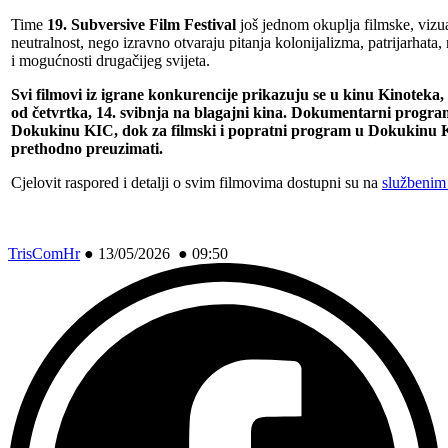
Time
19. Subversive Film Festival
još jednom okuplja filmske, vizual
neutralnost, nego izravno otvaraju pitanja kolonijalizma, patrijarhata,
i mogućnosti drugačijeg svijeta.
Svi filmovi iz igrane konkurencije prikazuju se u kinu Kinoteka,
od četvrtka, 14. svibnja na blagajni kina. Dokumentarni program
Dokukinu KIC, dok za filmski i popratni program u Dokukinu K
prethodno preuzimati.
Cjelovit raspored i detalji o svim filmovima dostupni su na
službenim 
TrisComHr
●
13/05/2026 ● 09:50