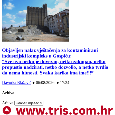
Objavljen nalaz vještačenja za kontaminirani
industrijski kompleks u Gospiću:
“Sve ovo netko je dovezao, netko zakopao, netko
propustio nadzirati, netko dozvolio, a netko tvrdio
da nema hitnosti. Svaka karika ima ime!!!”
Davorka Blažević
●
06/08/2026 ● 17:24
Arhiva
Arhiva