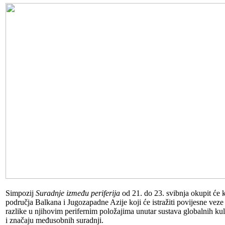
Simpozij
Suradnje između periferija
od 21. do 23. svibnja okupit će k
područja Balkana i Jugozapadne Azije koji će istražiti povijesne veze i
razlike u njihovim perifernim položajima unutar sustava globalnih kultu
i značaju međusobnih suradnji.