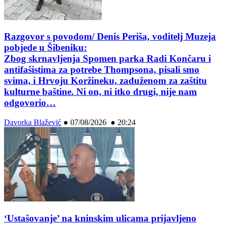
Razgovor s povodom/ Denis Periša, voditelj Muzeja
pobjede u Šibeniku:
Zbog skrnavljenja Spomen parka Radi Končaru i
antifašistima za potrebe Thompsona, pisali smo
svima, i Hrvoju Koržineku, zaduženom za zaštitu
kulturne baštine. Ni on, ni itko drugi, nije nam
odgovorio…
Davorka Blažević
●
07/08/2026 ● 20:24
‘Ustašovanje’ na kninskim ulicama prijavljeno