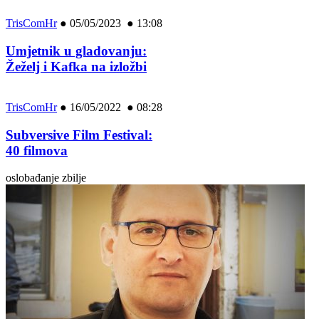
TrisComHr
●
05/05/2023 ● 13:08
Umjetnik u gladovanju:
Žeželj i Kafka na izložbi
TrisComHr
●
16/05/2022 ● 08:28
Subversive Film Festival:
40 filmova
oslobađanje zbilje