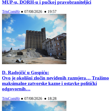
MUP-u, DORH-u i pučkoj pravobraniteljici
TrisComHr
●
07/08/2026 ● 19:57
D. Radojčić u Gospiću:
Ovo je okolišni zločin neviđenih razmjera… Tražimo
maksimalne zatvorske kazne i ostavke politički
odgovornih…
TrisComHr
●
07/08/2026 ● 18:28