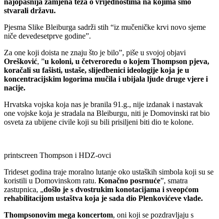
najopasnija zamjena teza o vrijednostima na kojima smo
stvarali državu.
Pjesma Slike Bleiburga sadrži stih “iz mučeničke krvi novo sjeme
niče devedesetprve godine”.
Za one koji doista ne znaju što je bilo”, piše u svojoj objavi
Orešković
, ”
u koloni, u četveroredu o kojem Thompson pjeva,
koračali su fašisti, ustaše, slijedbenici ideologije koja je u
koncentracijskim logorima mučila i ubijala ljude druge vjere i
nacije.
Hrvatska vojska koja nas je branila 91.g., nije izdanak i nastavak
one vojske koja je stradala na Bleiburgu, niti je Domovinski rat bio
osveta za ubijene civile koji su bili prisiljeni biti dio te kolone.
printscreen Thompson i HDZ-ovci
Trideset godina traje moralno lutanje oko ustaških simbola koji su se
koristili u Domovinskom ratu.
Konačno posrnuće
”, smatra
zastupnica, „
došlo je s dvostrukim konotacijama i sveopćom
rehabilitacijom ustaštva koja je sada dio Plenkovićeve vlade.
Thompsonovim mega koncertom
, oni koji se pozdravljaju s