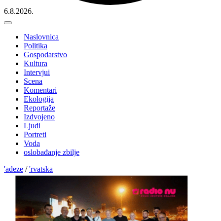
6.8.2026.
Naslovnica
Politika
Gospodarstvo
Kultura
Intervjui
Scena
Komentari
Ekologija
Reportaže
Izdvojeno
Ljudi
Portreti
Voda
oslobađanje zbilje
'adeze
/
'rvatska