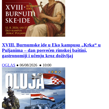
XVIII. Burnumske ide u Eko kampusu „Krka“ u
Puljanima – dan posvećen rimskoj baštini,
gastronomiji i učenju kroz doživljaj
OGLAS
●
06/08/2026 ● 10:00