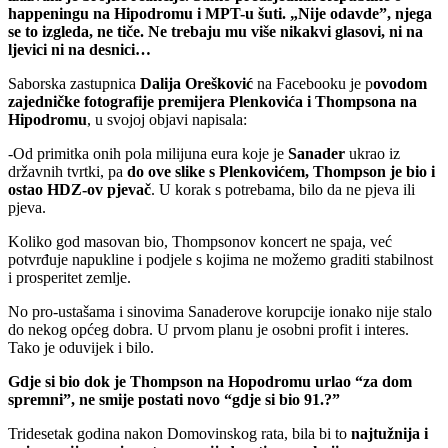
happeningu na Hipodromu i MPT-u šuti. „Nije odavde”, njega
se to izgleda, ne tiče. Ne trebaju mu više nikakvi glasovi, ni na
ljevici ni na desnici…
Saborska zastupnica
Dalija Orešković
na Facebooku je p
ovodom
zajedničke fotografije premijera Plenkovića i Thompsona na
Hipodromu
, u svojoj objavi napisala:
-Od primitka onih pola milijuna eura koje je
Sanader
ukrao iz
državnih tvrtki, pa
do ove slike s Plenkovićem,
Thompson je bio i
ostao HDZ-ov pjevač
. U korak s potrebama, bilo da ne pjeva ili
pjeva.
Koliko god masovan bio, Thompsonov koncert ne spaja, već
potvrđuje napukline i podjele s kojima ne možemo graditi stabilnost
i prosperitet zemlje.
No pro-ustašama i sinovima Sanaderove korupcije ionako nije stalo
do nekog općeg dobra. U prvom planu je osobni profit i interes.
Tako je oduvijek i bilo.
Gdje si bio dok je Thompson na Hopodromu urlao “za dom
spremni”, ne smije postati novo “gdje si bio 91.?”
Tridesetak godina nakon Domovinskog rata, bila bi to
najtužnija i