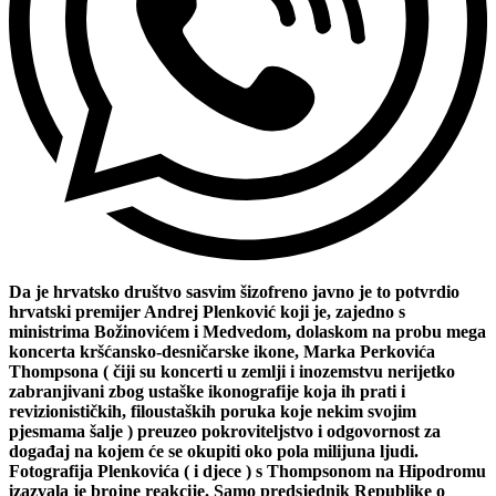
Da je hrvatsko društvo sasvim šizofreno javno je to potvrdio
hrvatski premijer Andrej Plenković koji je, zajedno s
ministrima Božinovićem i Medvedom, dolaskom na probu mega
koncerta kršćansko-desničarske ikone, Marka Perkovića
Thompsona ( čiji su koncerti u zemlji i inozemstvu nerijetko
zabranjivani zbog ustaške ikonografije koja ih prati i
revizionističkih, filoustaških poruka koje nekim svojim
pjesmama šalje ) preuzeo pokroviteljstvo i odgovornost za
događaj na kojem će se okupiti oko pola milijuna ljudi.
Fotografija Plenkovića ( i djece ) s Thompsonom na Hipodromu
izazvala je brojne reakcije. Samo predsjednik Republike o