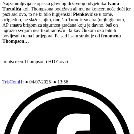
Najzanimljivija je opaska glavnog državnog odvjetnika
Ivana
Turudića
koji Thompsona podržava ali mu na koncert neće doći jer,
pazi sad ovo, to ne bi bilo higijenski!
Plenković
se u tome,
očigledno, ne slaže s njim, ono što Turudić smatra (ne)higijenom,
AP smatra brigom za sigurnost građana koju je davno, baš on
ugrozio svojom neartikuliranošću i kukavičlukom oko bitnih
povijesnih tema i prijepora.
Pa sad i sam strahuje od
fenomena
Thompson…
printscreen Thompson i HDZ-ovci
TrisComHr
●
04/07/2025 ● 13:56