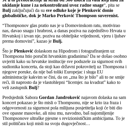
ukidanje kune i za nekontrolirani uvoz radne snage
“, pita se
Bulj
zaključujući da su
sve odluke koje je Plenković donio
globalističke, dok je Marko Perković Thompson suverenist.
“Thompsonov glas pratio nas je u Domovinskom ratu, motivirao
nas, davao snagu i hrabrost, a danas poziva na zajedništvo Hrvata u
Hrvatskoj i izvan nje, poziva na obiteljske vrijednosti, vjeru i ljubav
prema domovini”, kazao je
Bulj.
Što je
Plenković
dolaskom na Hipodrom i fotografiranjem uz
Thompsona htio poručiti hrvatskim građanima? Da se došao osobno
uvjeriti kako su hrvatske institucije sve poduzele za sigurnost svih
sudionika koncerta, da stoji kao državni pokrovitelj uz Thompsona i
njegove poruke, da nije baš toliki Europejac i sluga EU
administracije kakvim se čini, da on „zna što je bilo” ali to ne smije
reći, ili naprosto da je vlastohlepni “licemjer. na kvadrat” kako to
veli zastupnik
Bulj
?
Predsjednik Sabora
Gordan Jandroković
najavom dolaska na sam
koncert pokazao je što misli o
Thompsonu, nije se krio iza fraza i
odgovornosti za sigurnost pola milijuna posjetitelja koji će biti dio
ove opasne masovke, ali
nisu mu, navodno, baš najomiljenije
Thompsonove ultraške pjesme s revizionističkim ambicijama. To je
stil političara koji misli na svoju dugovječnost…