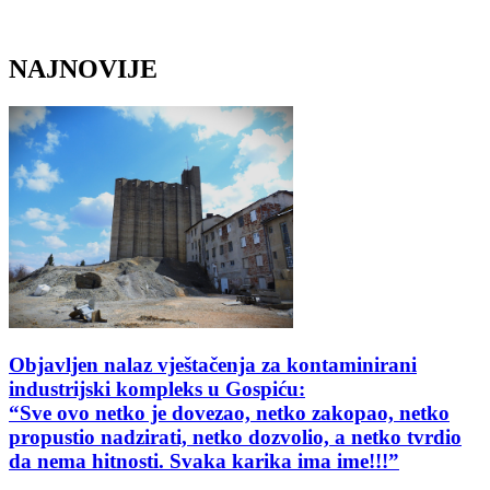
NAJNOVIJE
Objavljen nalaz vještačenja za kontaminirani
industrijski kompleks u Gospiću:
“Sve ovo netko je dovezao, netko zakopao, netko
propustio nadzirati, netko dozvolio, a netko tvrdio
da nema hitnosti. Svaka karika ima ime!!!”