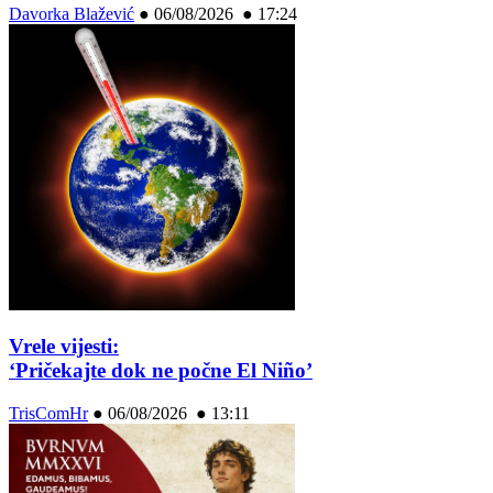
Davorka Blažević
●
06/08/2026 ● 17:24
Vrele vijesti:
‘Pričekajte dok ne počne El Niño’
TrisComHr
●
06/08/2026 ● 13:11