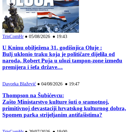
TrisComHr
●
05/08/2026 ● 19:43
U Kninu obilježena 31. godišnjica Oluje :
Bulj uklonio traku koja je političare dijelila od
naroda, Robert Puja u ulozi tampon-zone između
premijera i šefa države…
Davorka Blažević
●
04/08/2026 ● 19:47
Thompson na Šubićevcu:
Zašto Ministarstvo kulture šuti o sramotnoj,
primitivnoj devastaciji hrvatskog kulturnog dobra,
Spomen parka strijeljanim antifašistima?
TrisComHr
●
29/07/2026 ● 19:00