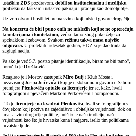
ustaškim
ZDS
pozdravom,
dobili su institucionalnu i medijsku
podršku
da fašizam i ustaštvo pakiraju i prodaju kao domoljublje.
Uz vrlo otvorni hostilitet prema svima koji misle i govore drugačije.
Na koncertu će biti i puno onih ne mislećih koji se ne opterećuju
konotacijama i kontekstom
, već su tamo zbog puke želje za
spektaklom i zabavom. Svakom
režimu takva masa najviše
odgovara.
U proteklih tridesetak godina, HDZ si je dao truda da
zaglupi naciju.
Pa ako je već 5.7. postao pitanje identifikacije, biram ne biti tamo”,
poručila je
Orešković.
Reagirao je i Mostov zastupnik
Miro Bulj
( Klub Mosta i
nezavisnog Josipa Jurčevića ) koji je u slobodnom govoru u Saboru
premijera
Plenkovića optužio za licemjerje
jer se, kaže, hvali
fotografijom s pjevačem Markom Perkovićem Thompsonom.
“To je l
icemjerje na kvadrat Plenkovića
, hvali se fotografijom s
čovjekom koji poziva na zajedništvo i obiteljske vrijednosti, dok on
ima sasvim drugačije politike, uništio je našu tradiciju, naše
vrijednosti kao što je hrvatska kuna i najgore, iselio tim politikama
hrvatske ljude.
Je li to preobraćenje ili strah od 500 tisuća Hrvata koji nisu za