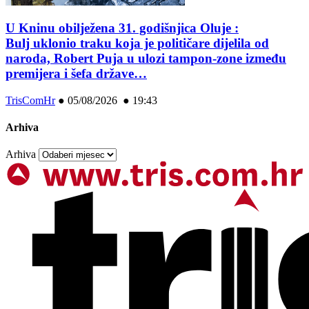
U Kninu obilježena 31. godišnjica Oluje :
Bulj uklonio traku koja je političare dijelila od
naroda, Robert Puja u ulozi tampon-zone između
premijera i šefa države…
TrisComHr
●
05/08/2026 ● 19:43
Arhiva
Arhiva