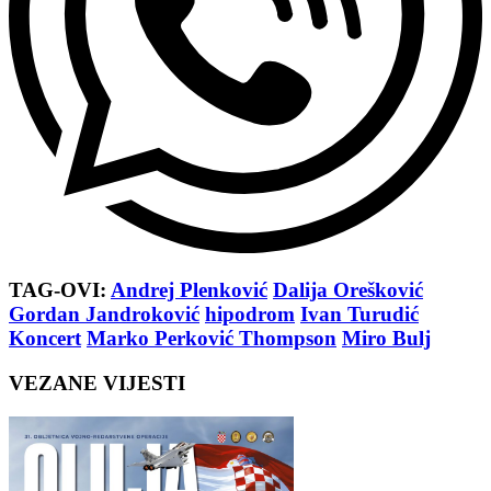
TAG-OVI:
Andrej Plenković
Dalija Orešković
Gordan Jandroković
hipodrom
Ivan Turudić
Koncert
Marko Perković Thompson
Miro Bulj
VEZANE VIJESTI