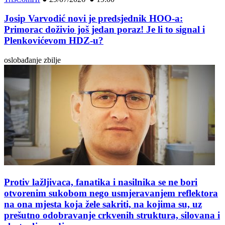
Josip Varvodić novi je predsjednik HOO-a:
Primorac doživio još jedan poraz! Je li to signal i
Plenkovićevom HDZ-u?
oslobađanje zbilje
Protiv lažljivaca, fanatika i nasilnika se ne bori
otvorenim sukobom nego usmjeravanjem reflektora
na ona mjesta koja žele sakriti, na kojima su, uz
prešutno odobravanje crkvenih struktura, silovana i