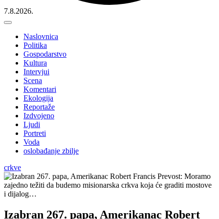
7.8.2026.
Naslovnica
Politika
Gospodarstvo
Kultura
Intervjui
Scena
Komentari
Ekologija
Reportaže
Izdvojeno
Ljudi
Portreti
Voda
oslobađanje zbilje
crkve
Izabran 267. papa, Amerikanac Robert