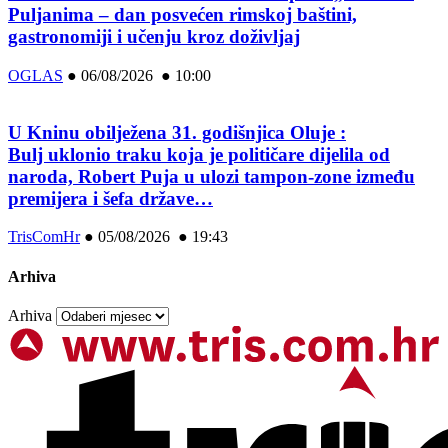
Puljanima – dan posvećen rimskoj baštini,
gastronomiji i učenju kroz doživljaj
OGLAS
●
06/08/2026 ● 10:00
U Kninu obilježena 31. godišnjica Oluje :
Bulj uklonio traku koja je političare dijelila od
naroda, Robert Puja u ulozi tampon-zone između
premijera i šefa države…
TrisComHr
●
05/08/2026 ● 19:43
Arhiva
Arhiva