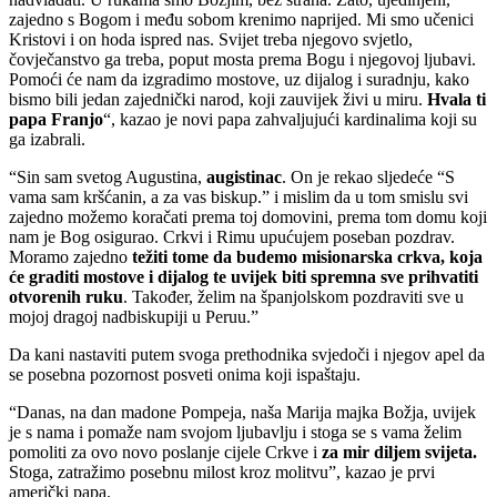
zajedno s Bogom i među sobom krenimo naprijed. Mi smo učenici
Kristovi i on hoda ispred nas. Svijet treba njegovo svjetlo,
čovječanstvo ga treba, poput mosta prema Bogu i njegovoj ljubavi.
Pomoći će nam da izgradimo mostove, uz dijalog i suradnju, kako
bismo bili jedan zajednički narod, koji zauvijek živi u miru.
Hvala ti
papa Franjo
“, kazao je novi papa zahvaljujući kardinalima koji su
ga izabrali.
“Sin sam svetog Augustina,
augistinac
. On je rekao sljedeće “S
vama sam kršćanin, a za vas biskup.” i mislim da u tom smislu svi
zajedno možemo koračati prema toj domovini, prema tom domu koji
nam je Bog osigurao. Crkvi i Rimu upućujem poseban pozdrav.
Moramo zajedno
težiti tome da budemo misionarska crkva, koja
će graditi mostove i dijalog te uvijek biti spremna sve prihvatiti
otvorenih ruku
. Također, želim na španjolskom pozdraviti sve u
mojoj dragoj nadbiskupiji u Peruu.”
Da kani nastaviti putem svoga prethodnika svjedoči i njegov apel da
se posebna pozornost posveti onima koji ispaštaju.
“Danas, na dan madone Pompeja, naša Marija majka Božja, uvijek
je s nama i pomaže nam svojom ljubavlju i stoga se s vama želim
pomoliti za ovo novo poslanje cijele Crkve i
za mir diljem svijeta.
Stoga, zatražimo posebnu milost kroz molitvu”, kazao je prvi
američki papa.