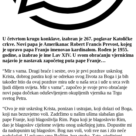
U četvrtom krugu konklave, izabran je 267. poglavar Katoličke
crkve. Novi papa je Amerikanac Robert Francis Prevost, kojeg
je upravo papa Franjo imenovao kardinalom. Rođen je 1955.
godine, a izabrao je ime Lav XIV. U svom obraćanju vjernicima
najavio je nastavak započetog puta pape Franje…
“Mir s vama. Dragi braće i sestre, ovo je prvi pozdrav uskrslog
Krista, dobrog pastira koji se odrekao svog života za Boga i ja bih
također htio da ovaj pozdrav mira uđe u naša srca i uđe u srca svih
ljudi diljem svijeta. Mir s vama”, započeo je svoje prvo obraćanje
novi papa dočekan oduševljenjem okupljenih vjernika na Trgu
svetog Petra.
“Ovo je mir uskrslog Krista, ponizan i ustrajan, koji dolazi od Boga,
koji nas bezuvjetno voli. Zadržimo u našim ušima slabašan glas
pape Franje, koji blagoslivlja Rim. Papa koji je blagoslovio Rim,
dao je blagoslov cijelome svijetu onog uskršnjeg jutra. Dopustite mi
da nadopunim taj blagoslov. Bog nas voli, voli sve nas i zlo neće
nadvladati. U rukama smo Božjim, bez straha. Zato, ujedinjeni,