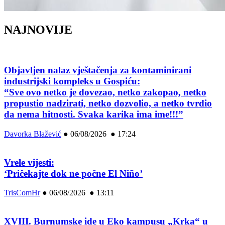
NAJNOVIJE
Objavljen nalaz vještačenja za kontaminirani
industrijski kompleks u Gospiću:
“Sve ovo netko je dovezao, netko zakopao, netko
propustio nadzirati, netko dozvolio, a netko tvrdio
da nema hitnosti. Svaka karika ima ime!!!”
Davorka Blažević
●
06/08/2026 ● 17:24
Vrele vijesti:
‘Pričekajte dok ne počne El Niño’
TrisComHr
●
06/08/2026 ● 13:11
XVIII. Burnumske ide u Eko kampusu „Krka“ u