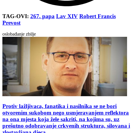
TAG-OVI:
267. papa
Lav XIV
Robert Francis
Prevost
oslobađanje zbilje
Protiv lažljivaca, fanatika i nasilnika se ne bori
otvorenim sukobom nego usmjeravanjem reflektora
na ona mjesta koja žele sakriti, na kojima su, uz
prešutno odobravanje crkvenih struktura, silovana i
zlostavljana djeca