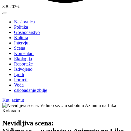
8.8.2026.
Naslovnica
Politika
Gospodarstvo
Kultura
Intervjui
Scena
Komentari
Ekologija
Reportaže
Izdvojeno
Ljudi
Portreti
Voda
oslobađanje zbilje
Kut: azimut
Nevidljiva scena:
Vidimo se… u subotu u Azimutu na Lika