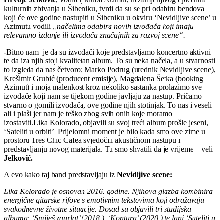
kulturnih zbivanja u Šibeniku, tvrdi da su se pri odabiru bendova
koji će ove godine nastupiti u Šibeniku u okviru ‘Nevidljive scene’ u
Azimutu vodili
„načelima odabira novih izvođača koji imaju
relevantno izdanje ili izvođača značajnih za razvoj scene“.
-Bitno nam je da su izvođači koje predstavljamo koncertno aktivni
te da iza njih stoji kvalitetan album. To su neka načela, a u stvarnosti
to izgleda da nas četvoro; Marko Podrug (urednik Nevidljive scene),
Krešimir Grubić (producent emisije), Magdalena Šetka (booking
Azimut) i moja malenkost kroz nekoliko sastanka prolazimo sve
izvođače koji nam se tijekom godine javljaju za nastup. Pričamo
stvarno o gomili izvođača, ove godine njih stotinjak. To nas i veseli
ali i plaši jer nam je teško zbog svih onih koje moramo
izostaviti.Lika Kolorado, objavili su svoj treći album prošle jeseni,
‘Sateliti u orbiti’. Prijelomni moment je bilo kada smo ove zime u
prostoru Tres Chic Cafea svjedočili akustičnom nastupu i
predstavljanju novog materijala. Tu smo shvatili da je vrijeme – veli
Jelković.
A evo kako taj band predstavljaju iz
Nevidljive scene:
Lika Kolorado je osnovan 2016. godine. Njihova glazba kombinira
energične gitarske rifove s emotivnim tekstovima koji odražavaju
svakodnevne životne situacije. Dosad su objavili tri studijska
albuma: ‘Smiješ zaurlat’ (2018.), ‘Kontura’ (2020.) te lani ‘Sateliti u