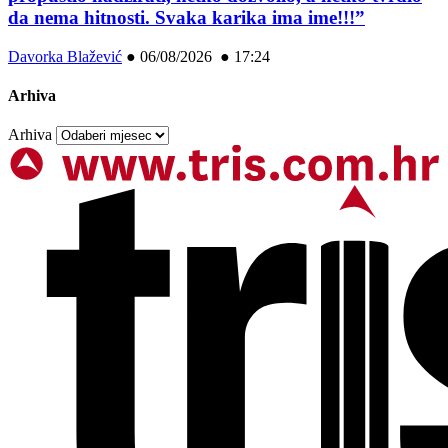
da nema hitnosti. Svaka karika ima ime!!!”
Davorka Blažević
●
06/08/2026 ● 17:24
Arhiva
Arhiva