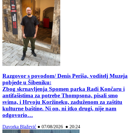
Razgovor s povodom/ Denis Periša, voditelj Muzeja
pobjede u Šibeniku:
Zbog skrnavljenja Spomen parka Radi Končaru i
antifašistima za potrebe Thompsona, pisali smo
svima, i Hrvoju Koržineku, zaduženom za zaštitu
kulturne baštine. Ni on, ni itko drugi, nije nam
odgovorio…
Davorka Blažević
●
07/08/2026 ● 20:24