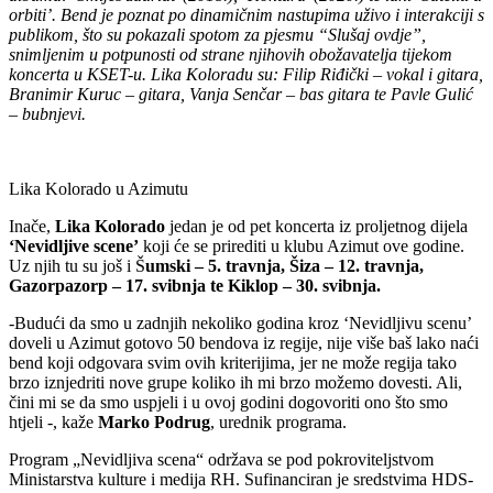
orbiti’. Bend je poznat po dinamičnim nastupima uživo i interakciji s
publikom, što su pokazali spotom za pjesmu “Slušaj ovdje”,
snimljenim u potpunosti od strane njihovih obožavatelja tijekom
koncerta u KSET-u. Lika Koloradu su: Filip Riđički – vokal i gitara,
Branimir Kuruc – gitara, Vanja Senčar – bas gitara te Pavle Gulić
– bubnjevi.
Lika Kolorado u Azimutu
Inače,
Lika Kolorado
jedan je od pet koncerta iz proljetnog dijela
‘Nevidljive scene’
koji će se prirediti u klubu Azimut ove godine.
Uz njih tu su još i Š
umski – 5. travnja, Šiza – 12. travnja,
Gazorpazorp – 17. svibnja te Kiklop – 30. svibnja.
-Budući da smo u zadnjih nekoliko godina kroz ‘Nevidljivu scenu’
doveli u Azimut gotovo 50 bendova iz regije, nije više baš lako naći
bend koji odgovara svim ovih kriterijima, jer ne može regija tako
brzo iznjedriti nove grupe koliko ih mi brzo možemo dovesti. Ali,
čini mi se da smo uspjeli i u ovoj godini dogovoriti ono što smo
htjeli -, kaže
Marko Podrug
, urednik programa.
Program „Nevidljiva scena“ održava se pod pokroviteljstvom
Ministarstva kulture i medija RH. Sufinanciran je sredstvima HDS-