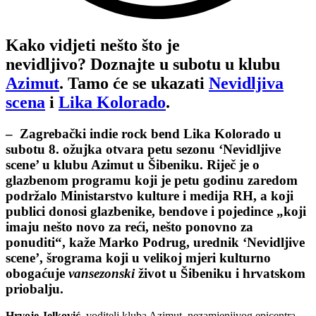
Kako vidjeti nešto što je
nevidljivo? Doznajte u subotu u klubu
Azimut
. Tamo će se ukazati
Nevidljiva
scena
i
Lika Kolorado
.
– Zagrebački indie rock bend Lika Kolorado u
subotu 8. ožujka otvara petu sezonu ‘Nevidljive
scene’ u klubu Azimut u Šibeniku. Riječ je o
glazbenom programu koji je petu godinu zaredom
podržalo Ministarstvo kulture i medija RH, a koji
publici donosi glazbenike, bendove i pojedince „koji
imaju nešto novo za reći, nešto ponovno za
ponuditi“, kaže Marko Podrug, urednik ‘Nevidljive
scene’, šrograma koji u velikoj mjeri kulturno
obogaćuje
vansezonski
život u Šibeniku i hrvatskom
priobalju.
Hrvoje Jelković
, voditelj kluba Azimut, nezamjenjivog epicentra