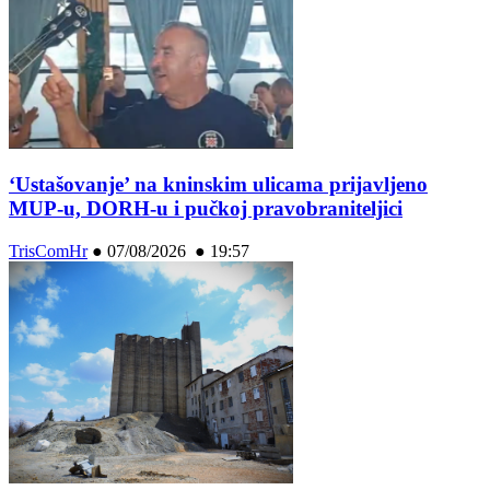
‘Ustašovanje’ na kninskim ulicama prijavljeno
MUP-u, DORH-u i pučkoj pravobraniteljici
TrisComHr
●
07/08/2026 ● 19:57