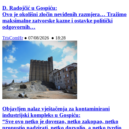
D. Radojčić u Gospiću:
Ovo je okolišni zločin neviđenih razmjera… Tražimo
maksimalne zatvorske kazne i ostavke politički
odgovornih…
TrisComHr
●
07/08/2026 ● 18:28
Objavljen nalaz vještačenja za kontaminirani
industrijski kompleks u Gospiću:
“Sve ovo netko je dovezao, netko zakopao, netko
propustio nadzirati, netko dozvolio, a netko tvrdio