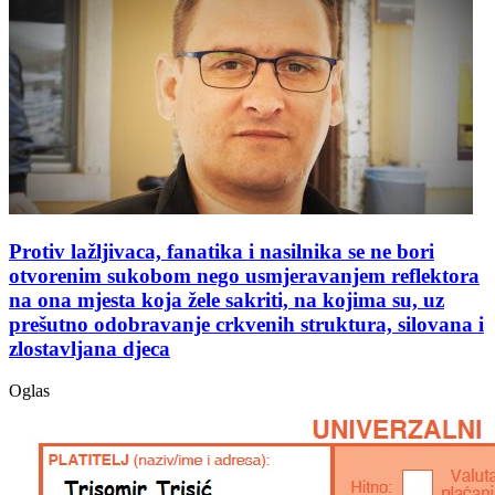
Protiv lažljivaca, fanatika i nasilnika se ne bori
otvorenim sukobom nego usmjeravanjem reflektora
na ona mjesta koja žele sakriti, na kojima su, uz
prešutno odobravanje crkvenih struktura, silovana i
zlostavljana djeca
Oglas