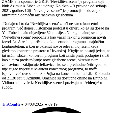
ZAMP-a, a sponzor je GRIF. ‘Nevidljiva scena’ je program koji
klub Azimut iz Šibenika i udruga Kolektiv 4B provode od svibnja
2021. godine. Cilj “Nevidljive scene” je promocija nedovoljno
afirmiranih domaćih alternativnih glazbenika.
-Dodajmo i to da ‘Nevidljiva scena’ znači ne samo koncertni
program, već donosi i istoimeni podcast u okviru kojeg su dosad na
YouTube kanalu objavljene 52 emisije. „Na regionalnoj sceni je
‘Nevidljiva scena’ prepoznata kao važan faktor u promociji novih
izvođača. A realno, pričamo o koncertnom programu s najdužim
kontinuitetom, a koji je okrenut novoj relevantnoj sceni kada
gledamo koncertne prostore u Hrvatskoj. Nigdje ne postoji jedan, na
taj način, složen koncertni program koji zaista prati, podupire i služi
kao alat za predstavljanje nove glazbene scene, okrenut svim
žanrovima“, zaključuje Jelković. Tko se u prethodne četiri godine
nije stigao uvjeriti u kvalitetu koncertnog programa, to može
ispraviti već ove subote 8. ožujka na koncertu benda Lika Kolorado
od 21.30 sati u Azimutu. Ulaznice su dostupne online na Entrio.hr.
Vidimo se! – vele iz
Nevidljive scene
i pozivaju na
‘viđenje’
u
subotu.
TrisComHr
●
04/03/2025 ● 09:19