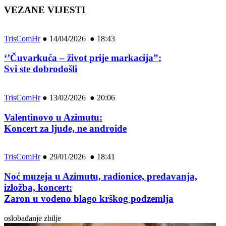
VEZANE VIJESTI
TrisComHr
●
14/04/2026 ● 18:43
‘’Čuvarkuća – život prije markacija”:
Svi ste dobrodošli
TrisComHr
●
13/02/2026 ● 20:06
Valentinovo u Azimutu:
Koncert za ljude, ne androide
TrisComHr
●
29/01/2026 ● 18:41
Noć muzeja u Azimutu, radionice, predavanja,
izložba, koncert:
Zaron u vodeno blago krškog podzemlja
oslobađanje zbilje