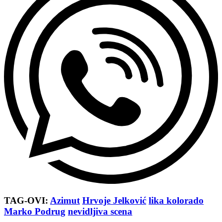
TAG-OVI:
Azimut
Hrvoje Jelković
lika kolorado
Marko Podrug
nevidljiva scena