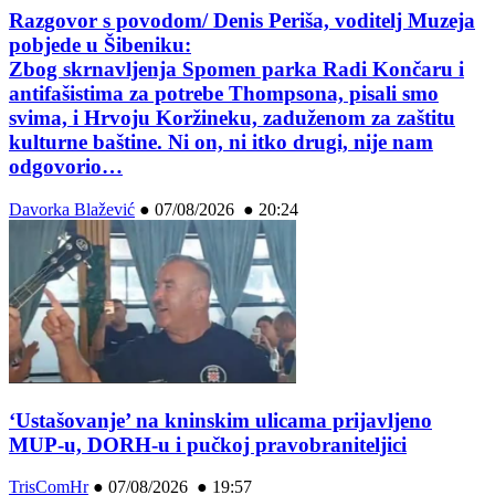
Razgovor s povodom/ Denis Periša, voditelj Muzeja
pobjede u Šibeniku:
Zbog skrnavljenja Spomen parka Radi Končaru i
antifašistima za potrebe Thompsona, pisali smo
svima, i Hrvoju Koržineku, zaduženom za zaštitu
kulturne baštine. Ni on, ni itko drugi, nije nam
odgovorio…
Davorka Blažević
●
07/08/2026 ● 20:24
‘Ustašovanje’ na kninskim ulicama prijavljeno
MUP-u, DORH-u i pučkoj pravobraniteljici
TrisComHr
●
07/08/2026 ● 19:57