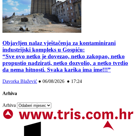
Objavljen nalaz vještačenja za kontaminirani
industrijski kompleks u Gospiću:
“Sve ovo netko je dovezao, netko zakopao, netko
propustio nadzirati, netko dozvolio, a netko tvrdio
da nema hitnosti. Svaka karika ima ime!!!”
Davorka Blažević
●
06/08/2026 ● 17:24
Arhiva
Arhiva