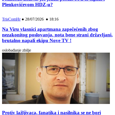
Plenkovićevom HDZ-u?
TrisComHr
●
28/07/2026 ● 18:16
Na Viru vlasnici apartmana zapečećenih zbog
nezakonitog poslovanja, nota bene strani državljani,
brutalno napali ekipu Nove TV !
oslobađanje zbilje
Protiv lažljivaca, fanatika i nasilnika se ne bori