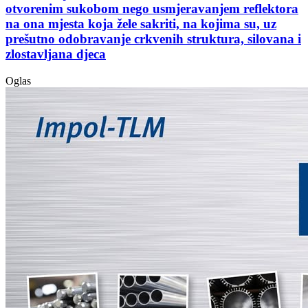
otvorenim sukobom nego usmjeravanjem reflektora
na ona mjesta koja žele sakriti, na kojima su, uz
prešutno odobravanje crkvenih struktura, silovana i
zlostavljana djeca
Oglas