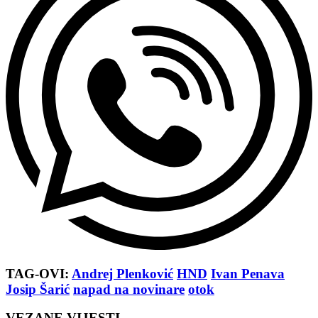
TAG-OVI:
Andrej Plenković
HND
Ivan Penava
Josip Šarić
napad na novinare
otok
VEZANE VIJESTI