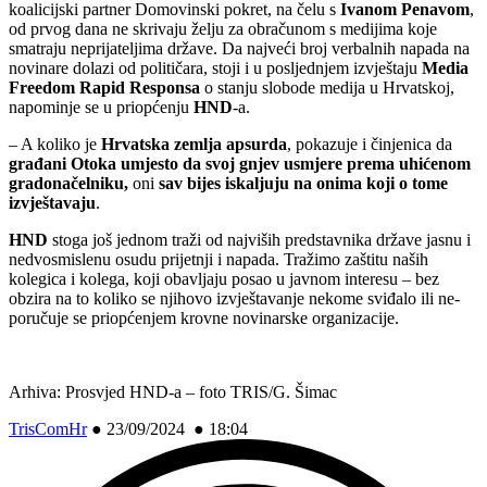
koalicijski partner Domovinski pokret, na čelu s
Ivanom Penavom
,
od prvog dana ne skrivaju želju za obračunom s medijima koje
smatraju neprijateljima države. Da najveći broj verbalnih napada na
novinare dolazi od političara, stoji i u posljednjem izvještaju
Media
Freedom Rapid Responsa
o stanju slobode medija u Hrvatskoj,
napominje se u priopćenju
HND
-a.
– A koliko je
Hrvatska zemlja apsurda
, pokazuje i činjenica da
građani Otoka umjesto da svoj gnjev usmjere prema uhićenom
gradonačelniku,
oni
sav bijes iskaljuju na onima koji o tome
izvještavaju
.
HND
stoga još jednom traži od najviših predstavnika države jasnu i
nedvosmislenu osudu prijetnji i napada. Tražimo zaštitu naših
kolegica i kolega, koji obavljaju posao u javnom interesu – bez
obzira na to koliko se njihovo izvještavanje nekome sviđalo ili ne-
poručuje se priopćenjem krovne novinarske organizacije.
Arhiva: Prosvjed HND-a – foto TRIS/G. Šimac
TrisComHr
●
23/09/2024 ● 18:04