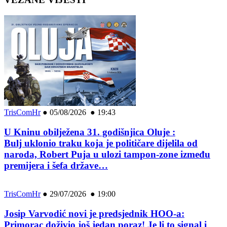
TrisComHr
●
05/08/2026 ● 19:43
U Kninu obilježena 31. godišnjica Oluje :
Bulj uklonio traku koja je političare dijelila od
naroda, Robert Puja u ulozi tampon-zone između
premijera i šefa države…
TrisComHr
●
29/07/2026 ● 19:00
Josip Varvodić novi je predsjednik HOO-a:
Primorac doživio još jedan poraz! Je li to signal i