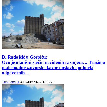
D. Radojčić u Gospiću:
Ovo je okolišni zločin neviđenih razmjera… Tražimo
maksimalne zatvorske kazne i ostavke politički
odgovornih…
TrisComHr
●
07/08/2026 ● 18:28