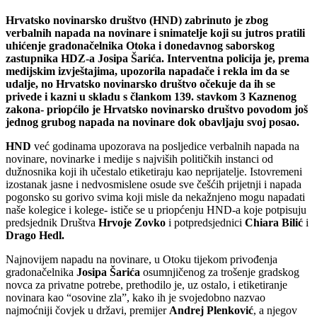
Hrvatsko novinarsko društvo (HND) zabrinuto je zbog
verbalnih napada na novinare i snimatelje koji su jutros pratili
uhićenje gradonačelnika Otoka i donedavnog saborskog
zastupnika HDZ-a Josipa Šarića. Interventna policija je, prema
medijskim izvještajima, upozorila napadače i rekla im da se
udalje, no Hrvatsko novinarsko društvo očekuje da ih se
privede i kazni u skladu s člankom 139. stavkom 3 Kaznenog
zakona- priopćilo je Hrvatsko novinarsko društvo povodom još
jednog grubog napada na novinare dok obavljaju svoj posao.
HND
već godinama upozorava na posljedice verbalnih napada na
novinare, novinarke i medije s najviših političkih instanci od
dužnosnika koji ih učestalo etiketiraju kao neprijatelje. Istovremeni
izostanak jasne i nedvosmislene osude sve češćih prijetnji i napada
pogonsko su gorivo svima koji misle da nekažnjeno mogu napadati
naše kolegice i kolege- ističe se u priopćenju HND-a koje potpisuju
predsjednik Društva
Hrvoje Zovko
i potpredsjednici
Chiara Bilić
i
Drago Hedl.
Najnovijem napadu na novinare, u Otoku tijekom privođenja
gradonačelnika
Josipa Šarića
osumnjičenog za trošenje gradskog
novca za privatne potrebe, prethodilo je, uz ostalo, i etiketiranje
novinara kao “osovine zla”, kako ih je svojedobno nazvao
najmoćniji čovjek u državi, premijer
Andrej Plenković
, a njegov