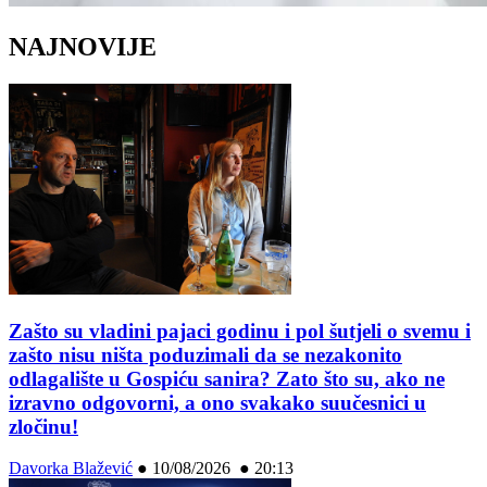
NAJNOVIJE
Zašto su vladini pajaci godinu i pol šutjeli o svemu i
zašto nisu ništa poduzimali da se nezakonito
odlagalište u Gospiću sanira? Zato što su, ako ne
izravno odgovorni, a ono svakako suučesnici u
zločinu!
Davorka Blažević
●
10/08/2026 ● 20:13