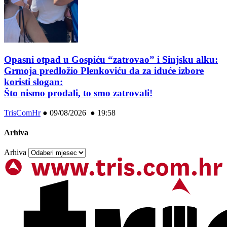
Opasni otpad u Gospiću “zatrovao” i Sinjsku alku:
Grmoja predložio Plenkoviću da za iduće izbore
koristi slogan:
Što nismo prodali, to smo zatrovali!
TrisComHr
●
09/08/2026 ● 19:58
Arhiva
Arhiva