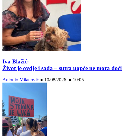
Iva Blažić:
Život je ovdje i sada – sutra uopće ne mora doći
Antonio Milanović
●
10/08/2026 ● 10:05