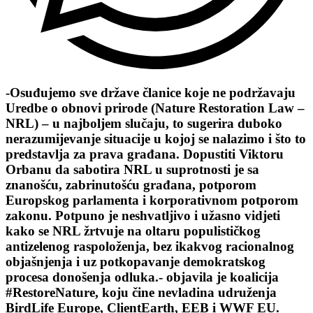
-Osuđujemo sve države članice koje ne podržavaju
Uredbe o obnovi prirode (Nature Restoration Law –
NRL) – u najboljem slučaju, to sugerira duboko
nerazumijevanje situacije u kojoj se nalazimo i što to
predstavlja za prava građana. Dopustiti Viktoru
Orbanu da sabotira NRL u suprotnosti je sa
znanošću, zabrinutošću građana, potporom
Europskog parlamenta i korporativnom potporom
zakonu. Potpuno je neshvatljivo i užasno vidjeti
kako se NRL žrtvuje na oltaru populističkog
antizelenog raspoloženja, bez ikakvog racionalnog
objašnjenja i uz potkopavanje demokratskog
procesa donošenja odluka.- objavila je koalicija
#RestoreNature, koju čine nevladina udruženja
BirdLife Europe, ClientEarth, EEB i WWF EU.