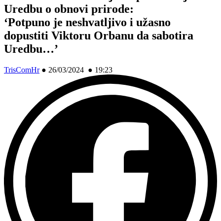
Uredbu o obnovi prirode:
‘Potpuno je neshvatljivo i užasno
dopustiti Viktoru Orbanu da sabotira
Uredbu…’
TrisComHr
●
26/03/2024 ● 19:23