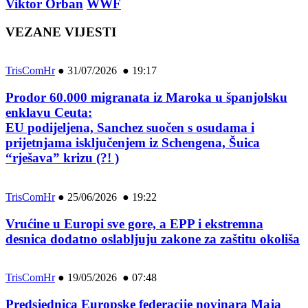
Viktor Orban
WWF
VEZANE VIJESTI
TrisComHr
●
31/07/2026 ● 19:17
Prodor 60.000 migranata iz Maroka u španjolsku
enklavu Ceuta:
EU podijeljena, Sanchez suočen s osudama i
prijetnjama isključenjem iz Schengena, Šuica
“rješava” krizu (?! )
TrisComHr
●
25/06/2026 ● 19:22
Vrućine u Europi sve gore, a EPP i ekstremna
desnica dodatno oslabljuju zakone za zaštitu okoliša
TrisComHr
●
19/05/2026 ● 07:48
Predsjednica Europske federacije novinara Maja