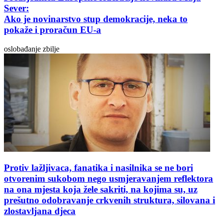
Sever:
Ako je novinarstvo stup demokracije, neka to
pokaže i proračun EU-a
oslobađanje zbilje
Protiv lažljivaca, fanatika i nasilnika se ne bori
otvorenim sukobom nego usmjeravanjem reflektora
na ona mjesta koja žele sakriti, na kojima su, uz
prešutno odobravanje crkvenih struktura, silovana i
zlostavljana djeca