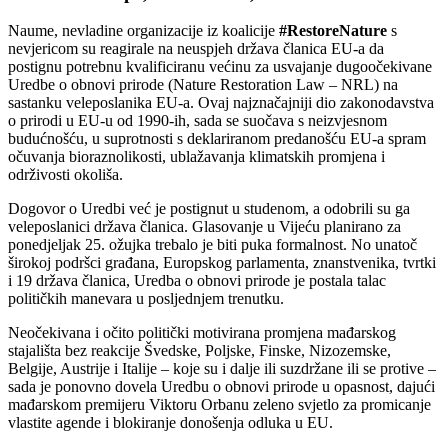
Naume, nevladine organizacije iz koalicije
#RestoreNature
s
nevjericom su reagirale na neuspjeh država članica EU-a da
postignu potrebnu kvalificiranu većinu za usvajanje dugoočekivane
Uredbe o obnovi prirode (Nature Restoration Law – NRL) na
sastanku veleposlanika EU-a. Ovaj najznačajniji dio zakonodavstva
o prirodi u EU-u od 1990-ih, sada se suočava s neizvjesnom
budućnošću, u suprotnosti s deklariranom predanošću EU-a spram
očuvanja bioraznolikosti, ublažavanja klimatskih promjena i
održivosti okoliša.
Dogovor o Uredbi već je postignut u studenom, a odobrili su ga
veleposlanici država članica. Glasovanje u Vijeću planirano za
ponedjeljak 25. ožujka trebalo je biti puka formalnost. No unatoč
širokoj podršci građana, Europskog parlamenta, znanstvenika, tvrtki
i 19 država članica, Uredba o obnovi prirode je postala talac
političkih manevara u posljednjem trenutku.
Neočekivana i očito politički motivirana promjena mađarskog
stajališta bez reakcije Švedske, Poljske, Finske, Nizozemske,
Belgije, Austrije i Italije – koje su i dalje ili suzdržane ili se protive –
sada je ponovno dovela Uredbu o obnovi prirode u opasnost, dajući
mađarskom premijeru Viktoru Orbanu zeleno svjetlo za promicanje
vlastite agende i blokiranje donošenja odluka u EU.