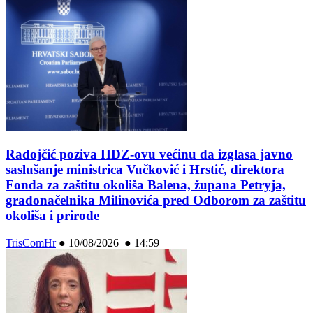
Radojčić poziva HDZ-ovu većinu da izglasa javno
saslušanje ministrica Vučković i Hrstić, direktora
Fonda za zaštitu okoliša Balena, župana Petryja,
gradonačelnika Milinovića pred Odborom za zaštitu
okoliša i prirode
TrisComHr
●
10/08/2026 ● 14:59