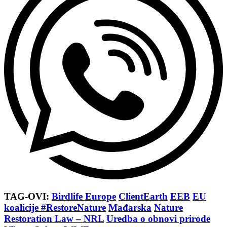
TAG-OVI:
Birdlife Europe
ClientEarth
EEB
EU
koalicije #RestoreNature
Mađarska
Nature
Restoration Law – NRL
Uredba o obnovi prirode