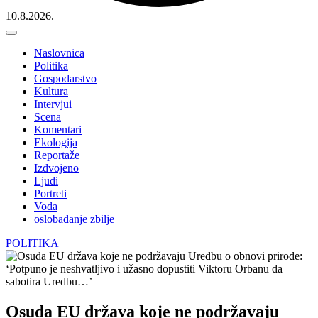
10.8.2026.
Naslovnica
Politika
Gospodarstvo
Kultura
Intervjui
Scena
Komentari
Ekologija
Reportaže
Izdvojeno
Ljudi
Portreti
Voda
oslobađanje zbilje
POLITIKA
Osuda EU država koje ne podržavaju