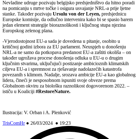
Nevladine udruge pozivaju belgijsko predsjedništvo da hitno poradi
na pomicanju s mrtve točke i osigura usvajanje NRL-a prije ljetne
stanke. Također pozivaju
Ursulu von der Leyen,
predsjednicu
Europske komisije, da odlučno intervenira kako bi se spasio barem
jedan element strategije bioraznolikosti i ključnog stupa njezina
Europskog zelenog plana.
-Vjerodostojnost EU-a sada je dovedena u pitanje, osobito u
kritičnoj godini izbora za EU parlament. Neuspjeh u donošenju
NRL-a ne samo da potkopava predanost EU-a zaštiti okoliša – on
također ugrožava procese donošenja odluka u EU-u o drugim
ključnim stvarima, uključujući postizanje ambicioznih klimatskih
ciljeva EU-a i spremnost za rješavanje nadolazećih katastrofa
povezanih s klimom. Nadalje, srozava ambicije EU-a kao globalnog
lidera, čineći je nesposobnom ispuniti svoje obveze prema
Globalnom okviru za biološku raznolikost dogovorenom 2022. –
ističu u Koaliciji
#RestoreNature.
Ilustracija: V. Orban i A. Plenković
TrisComHr
●
26/03/2024 ● 19:23