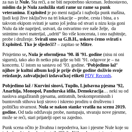
za nas iz
Nule.
Šta reći, a ne biti nepotrebno skroman. Jednostavno,
mislim da je Nula zaslužila stati rame uz rame sa punk
veteranima
.
Exploited
je po meni najjača i najbolja punk mašina,
ljudi koji žive isključivo na tri lokacije – probe, cesta i bina, a s
takvom ekipom svirati je samo još jedna od stvari u nizu koja goni
Nulu da ide naprijed, ustvari, da ostvarimo sve naše želje, da
snimimo novi materijal, „udriti“ što više koncerata, i ono najbitnije,
probe i druženje.
Svirali smo sa G.B.H., uskoro ćemo svirati s
Exploited. Tko je sljedeći!?
– zapitao se
Mitre
.
Prisjetimo se
, Nula je oformljena ’90. ili ’91. godine
(nisu ni oni
sigurni), tako ako ih netko pita gdje su bili ’91. odgovor je – na
koncertu. U istom su sastavu od ’93. godine.
‘Pobjedimo laž’
njihov je kultni album koji je prije dvije godine doživio svoje
reizdanje, zahvaljujući
izdavačkoj etiketi
PDV Records
.
Pobjedimo laž / Kurvini sinovi, Tupilo, Ljubavna pjesma ’92,
Anarhija, Monopol, Pandurska idila, Demokracija
… neki su od
naslova angažiranih pjesama, antiratnih, beskompromisnih i
buntovnih stihova koji sirovo i iskreno prodiru u društvenu i
političku stvarnost.
Nula se nakon stanke vratila na scenu 2019.
godine.
Od tada održavaju probe, nastupaju, stvaraju nove pjesme,
može se reći, stari prijatelji opet su zajedno.
Punk scena očito je živahna i nepoderiva, kao i pjesme Nule koje su