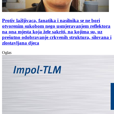
Protiv lažljivaca, fanatika i nasilnika se ne bori
otvorenim sukobom nego usmjeravanjem reflektora
na ona mjesta koja žele sakriti, na kojima su, uz
prešutno odobravanje crkvenih struktura, silovana i
zlostavljana djeca
Oglas