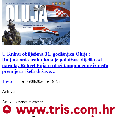
U Kninu obilježena 31. godišnjica Oluje :
Bulj uklonio traku koja je političare dijelila od
naroda, Robert Puja u ulozi tampon-zone između
premijera i šefa države…
TrisComHr
●
05/08/2026 ● 19:43
Arhiva
Arhiva