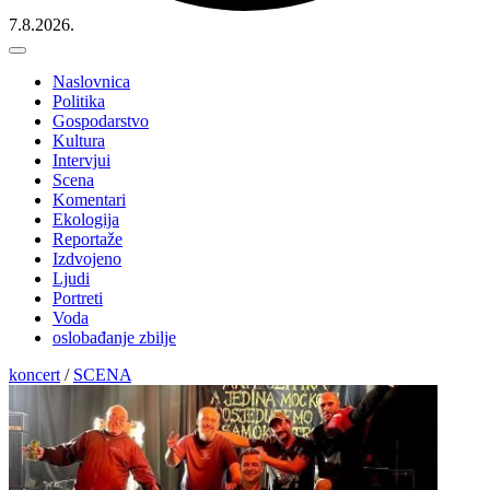
7.8.2026.
Naslovnica
Politika
Gospodarstvo
Kultura
Intervjui
Scena
Komentari
Ekologija
Reportaže
Izdvojeno
Ljudi
Portreti
Voda
oslobađanje zbilje
koncert
/
SCENA