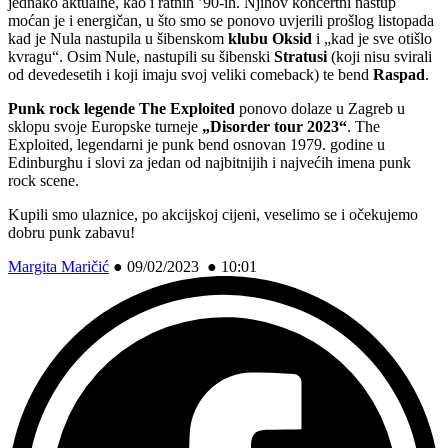
jednako aktualne, kao i ratnih ’90-ih. Njihov koncertni nastup
moćan je i energičan, u što smo se ponovo uvjerili prošlog listopada
kad je Nula nastupila u šibenskom
klubu Oksid
i „kad je sve otišlo
kvragu“. Osim Nule, nastupili su šibenski
Stratusi
(koji nisu svirali
od devedesetih i koji imaju svoj veliki comeback) te bend
Raspad
.
Punk rock legende The Exploited
ponovo dolaze u Zagreb u
sklopu svoje Europske turneje
„Disorder tour 2023“
. The
Exploited, legendarni je punk bend osnovan 1979. godine u
Edinburghu i slovi za jedan od najbitnijih i najvećih imena punk
rock scene.
Kupili smo ulaznice, po akcijskoj cijeni, veselimo se i očekujemo
dobru punk zabavu!
Margita Maričić
●
09/02/2023 ● 10:01