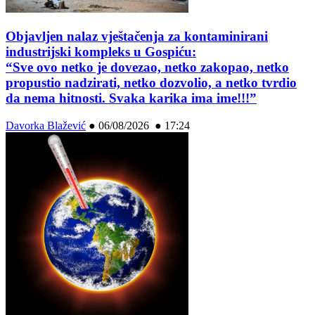
Objavljen nalaz vještačenja za kontaminirani
industrijski kompleks u Gospiću:
“Sve ovo netko je dovezao, netko zakopao, netko
propustio nadzirati, netko dozvolio, a netko tvrdio
da nema hitnosti. Svaka karika ima ime!!!”
Davorka Blažević
●
06/08/2026 ● 17:24