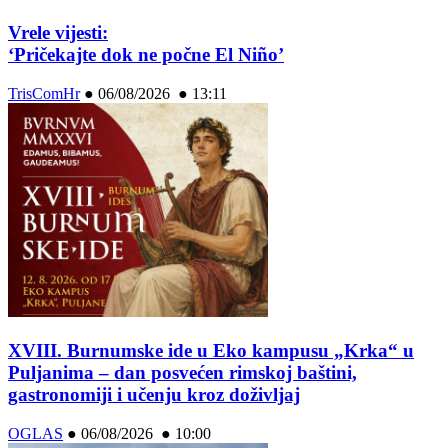
Vrele vijesti:
‘Pričekajte dok ne počne El Niño’
TrisComHr
●
06/08/2026 ● 13:11
XVIII. Burnumske ide u Eko kampusu „Krka“ u
Puljanima – dan posvećen rimskoj baštini,
gastronomiji i učenju kroz doživljaj
OGLAS
●
06/08/2026 ● 10:00