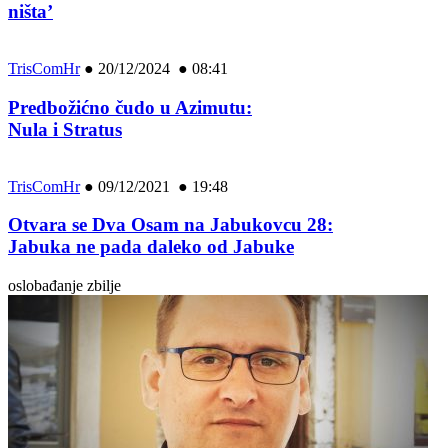
ništa’
TrisComHr
●
20/12/2024 ● 08:41
Predbožićno čudo u Azimutu:
Nula i Stratus
TrisComHr
●
09/12/2021 ● 19:48
Otvara se Dva Osam na Jabukovcu 28:
Jabuka ne pada daleko od Jabuke
oslobađanje zbilje