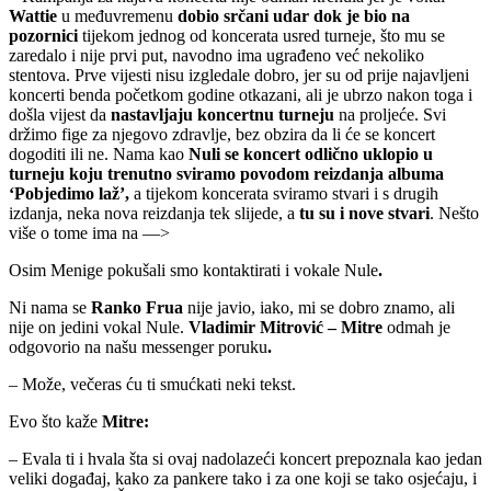
Wattie
u međuvremenu
dobio srčani udar dok je bio na
pozornici
tijekom jednog od koncerata usred turneje, što mu se
zaredalo i nije prvi put, navodno ima ugrađeno već nekoliko
stentova. Prve vijesti nisu izgledale dobro, jer su od prije najavljeni
koncerti benda početkom godine otkazani, ali je ubrzo nakon toga i
došla vijest da
nastavljaju koncertnu turneju
na proljeće. Svi
držimo fige za njegovo zdravlje, bez obzira da li će se koncert
dogoditi ili ne. Nama kao
Nuli se koncert odlično uklopio u
turneju koju trenutno sviramo povodom reizdanja albuma
‘Pobjedimo laž’,
a tijekom koncerata sviramo stvari i s drugih
izdanja, neka nova reizdanja tek slijede, a
tu su i nove stvari
. Nešto
više o tome ima na —>
Osim Menige pokušali smo kontaktirati i vokale Nule
.
Ni nama se
Ranko Frua
nije javio, iako, mi se dobro znamo, ali
nije on jedini vokal Nule.
Vladimir Mitrović – Mitre
odmah je
odgovorio na našu messenger poruku
.
– Može, večeras ću ti smućkati neki tekst.
Evo što kaže
Mitre:
– Evala ti i hvala šta si ovaj nadolazeći koncert prepoznala kao jedan
veliki događaj, kako za pankere tako i za one koji se tako osjećaju, i