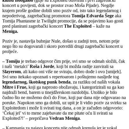
klubu
Boogaloo
(gdje su Exploited odsvirali i prvi zagrebački
koncert u povijesti, dok se prostor zvao Moša Pijade). Negdje
krajem prošle godine dobili smo poziv od, isto tako legendarnog i
nepoderivog, zagrebačkog promotora
Tomija Edvarda Šege
aka
Tomija Phantasme iz Twilight promocije, da se pojavimo kao gosti
pred planirani zagrebački koncert
The Exploited
– kaže na
Meniga.
Poziv je, nastavlja bubnjar Nule, došao u zadnji tren, netom prije
nego što su dogovarali i skoro potvrdili drugi zagrebački koncert u
proljeće.
– Tomiju
je trebao odgovor čim prije, svi smo se odmah složili, čak
i naši ‘metalci’
Roša i Jorde
, koji bi možda radije zasvirali sa
Slayerom
, ali kako oni više ne sviraju, dobro dođe i ovo [smijeh].
Svi smo itekako upoznati s repertoarom i poštujemo nasljeđe tog
legendarnog, škotskog punk benda
, za razliku od naših vokala
Mitre i Frue,
koji ga naprosto obožavaju, i kategorizirali su ga kao
najdraži bend, barem u tinejdžerskom razdoblju. Utoliko je bilo
čudno što ne možemo doći do Frue, koji par dana nije odgovarao na
poruke. Napokon smo ga dobili, uz upit je li vidio poziv za svirku sa
Exploitedom i može li svirati tog dana, a on je začuđen odgovorio:
‘Čekaj jel’ vi to mene zajebavate da me pitate oću li svirati sa
Exploited?!’ – prepričava
Vedran Meniga
.
– Kampanja za najavu koncerta nije odmah krenula jer je vokal