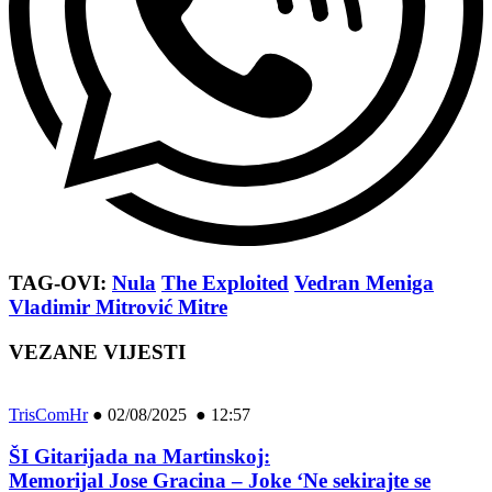
TAG-OVI:
Nula
The Exploited
Vedran Meniga
Vladimir Mitrović Mitre
VEZANE VIJESTI
TrisComHr
●
02/08/2025 ● 12:57
ŠI Gitarijada na Martinskoj:
Memorijal Jose Gracina – Joke ‘Ne sekirajte se